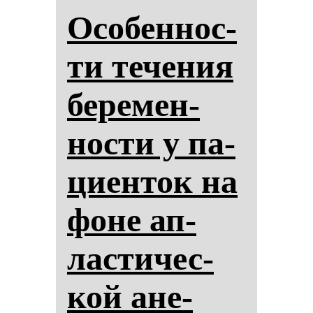
Осо­бен­нос­
ти те­че­ния
бе­ре­мен­
нос­ти у па­
ци­ен­ток на
фо­не ап­
лас­ти­чес­
кой ане­