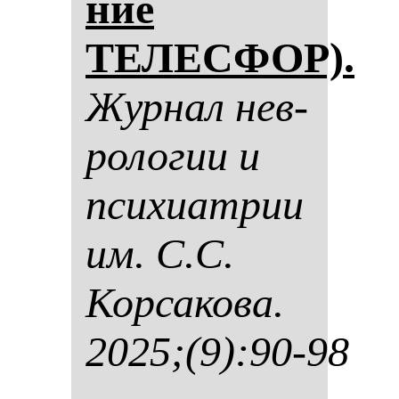
ние
ТЕЛЕСФОР).
Жур­нал нев­
ро­ло­гии и
пси­хи­ат­рии
им. С.С.
Кор­са­ко­ва.
2025;(9):90-98