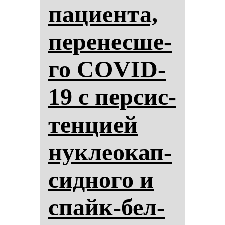
па­ци­ен­та,
пе­ре­нес­ше­
го COVID-
19 с пер­сис­
тен­ци­ей
нук­ле­окап­
сид­но­го и
спайк-бел­