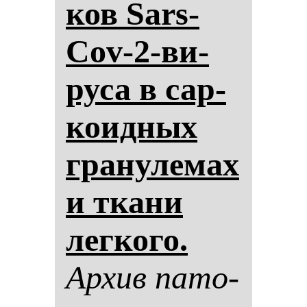
ков Sars-
Cov-2-ви­
ру­са в сар­
ко­ид­ных
гра­ну­ле­мах
и тка­ни
лег­ко­го.
Ар­хив па­то­