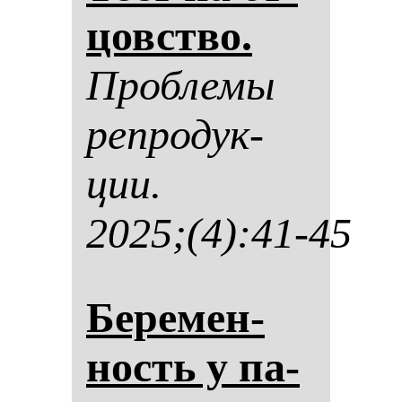
цовство.
Проб­ле­мы
реп­ро­дук­
ции.
2025;(4):41-45
Бе­ре­мен­
ность у па­