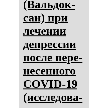
(Валь­док­
сан) при
ле­че­нии
деп­рес­сии
пос­ле пе­ре­
не­сен­но­го
COVID-19
(ис­сле­до­ва­