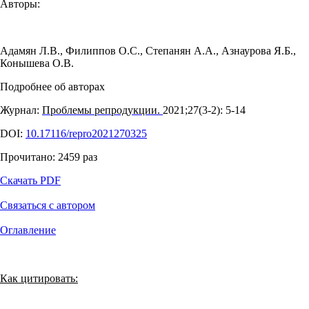
Авторы:
Адамян Л.В.
,
Филиппов О.С.
,
Степанян А.А.
,
Азнаурова Я.Б.
,
Конышева О.В.
Подробнее об авторах
Журнал:
Проблемы репродукции.
2021;27(3‑2): 5‑14
DOI:
10.17116/repro2021270325
Прочитано:
2459
раз
Скачать PDF
Связаться с автором
Оглавление
Как цитировать: