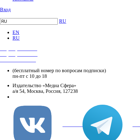
Вход
RU
EN
RU
+7 (495) 482-4118
+7 (495) 482-4329
+8 800 250-18-12
(бесплатный номер по вопросам подписки)
пн-пт с 10 до 18
Издательство «Медиа Сфера»
а/я 54, Москва, Россия, 127238
info@mediasphera.ru
вКонтакте
Tel