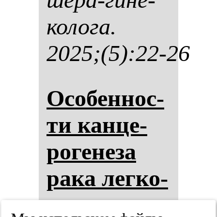
ко­ло­га.
2025;(5):22-26
Осо­бен­нос­
ти кан­це­
ро­ге­не­за
ра­ка лег­ко­
го с учас­ти­