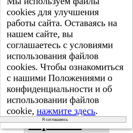
Мы используем файлы
ем ра­ко­вых
cооkies для улучшения
ство­ло­вых
работы сайта. Оставаясь на
нашем сайте, вы
кле­ток при
соглашаетесь с условиями
COVID-19.
использования файлов
cооkies. Чтобы ознакомиться
Эф­фек­ты
с нашими Положениями о
фо­то­ди­на­
конфиденциальности и об
использовании файлов
ми­чес­кой
cookie,
нажмите здесь
.
те­ра­пии
Я соглашаюсь