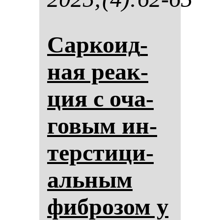
Сар­ко­ид­
ная ре­ак­
ция с оча­
го­вым ин­
тер­сти­ци­
аль­ным
фиб­ро­зом у