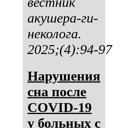
вес­тник
аку­ше­ра-ги­
не­ко­ло­га.
2025;(4):94-97
На­ру­ше­ния
сна пос­ле
COVID-19
у боль­ных с