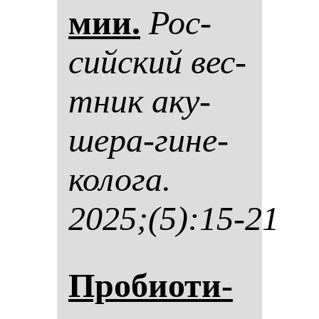
мии.
Рос­
сий­ский вес­
тник аку­
ше­ра-ги­не­
ко­ло­га.
2025;(5):15-21
Про­би­оти­