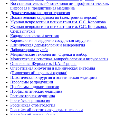
Восстановительные биотехнологии, профилактическая,
цифровая и предиктивная медицина
Доказательная гастроэнтерология
Доказательная кардиология (электронная версия)
Журнал неврологии и психиатрии им. С.С. Корсакова
Журнал неврологии и психиатрии им. С.С. Корсакова.
Спецвыпуски
Кардиологический вестник
Кардиология и сердечно-сосудистая хирургия
Клиническая дерматология и венерология
Лабораторная служба
Медицинские технологии. Оценка и выбор
Молекулярная генетика, микробиология и вирусология
Онкология. Журнал им. П.А. Герцена
Оперативная хирургия и клиническая анатомия
(Пироговский научный журнал)
Пластическая хирургия и эстетическая медицина
Проблемы репродукции
Проблемы эндокринологии
Профилактическая медицина
Респираторная медицина
Российская ринология
Российская стоматология
Российский вестник акушера-гинеколога
Российский журнал боли