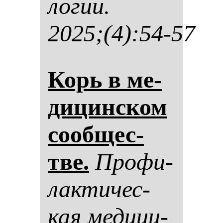
ло­гии.
2025;(4):54-57
Корь в ме­
ди­цин­ском
со­об­щес­
тве.
Про­фи­
лак­ти­чес­
кая ме­ди­ци­