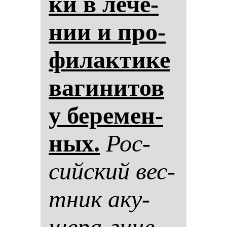
ки в ле­че­
нии и про­
фи­лак­ти­ке
ва­ги­ни­тов
у бе­ре­мен­
ных.
Рос­
сий­ский вес­
тник аку­
ше­ра-ги­не­