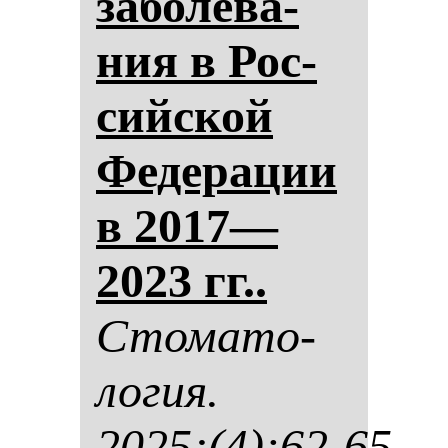
за­бо­ле­ва­
ния в Рос­
сий­ской
Фе­де­ра­ции
в 2017—
2023 гг..
Сто­ма­то­
ло­гия.
2025;(4):62-65