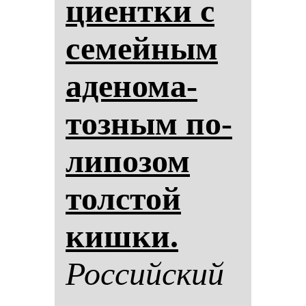
ци­ен­тки с
се­мей­ным
аде­но­ма­
тоз­ным по­
ли­по­зом
тол­стой
киш­ки.
Рос­сий­ский