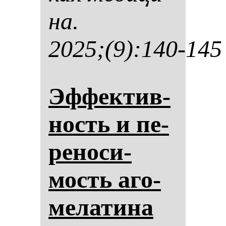
на.
2025;(9):140-145
Эф­фек­тив­
ность и пе­
ре­но­си­
мость аго­
ме­ла­ти­на