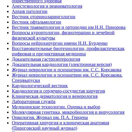
общественного здоровья
Анестезиология и реаниматология
Архив патологии
Вестник оториноларингологии
Вестник офтальмологии
Вестник травматологии и ортопедии им Н.Н. Приорова
Вопросы курортологии, физиотерапии и лечебной
физической культуры
Вопросы нейрохирургии имени Н.Н. Бурденко
Восстановительные биотехнологии, профилактическая,
цифровая и предиктивная медицина
Доказательная гастроэнтерология
Доказательная кардиология (электронная версия)
Журнал неврологии и психиатрии им. С.С. Корсакова
Журнал неврологии и психиатрии им. С.С. Корсакова.
Спецвыпуски
Кардиологический вестник
Кардиология и сердечно-сосудистая хирургия
Клиническая дерматология и венерология
Лабораторная служба
Медицинские технологии. Оценка и выбор
Молекулярная генетика, микробиология и вирусология
Онкология. Журнал им. П.А. Герцена
Оперативная хирургия и клиническая анатомия
(Пироговский научный журнал)