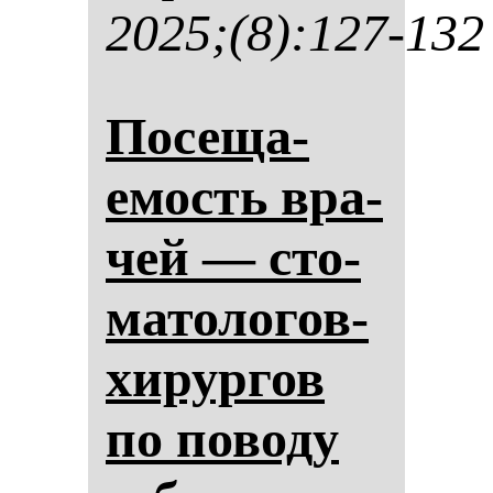
2025;(8):127-132
По­се­ща­
емость вра­
чей — сто­
ма­то­ло­гов-
хи­рур­гов
по по­во­ду