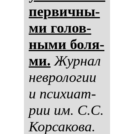
пер­вич­ны­
ми го­лов­
ны­ми бо­ля­
ми.
Жур­нал
нев­ро­ло­гии
и пси­хи­ат­
рии им. С.С.
Кор­са­ко­ва.