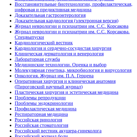
Восстановительные биотехнологии, профилактическая,
цифровая и предиктивная медицина
Доказательная гастроэнтерология
Доказательная кардиология (электронная версия)
Журнал неврологии и психиатрии им. С.С. Корсакова
Журнал неврологии и психиатрии им. С.С. Корсакова.
Спецвыпуски
Кардиологический вестник
Кардиология и сердечно-сосудистая хирургия
Клиническая дерматология и венерология
Лабораторная служба
Медицинские технологии. Оценка и выбор
Молекулярная генетика, микробиология и вирусология
Онкология. Журнал им. П.А. Герцена
Оперативная хирургия и клиническая анатомия
(Пироговский научный журнал)
Пластическая хирургия и эстетическая медицина
Проблемы репродукции
Проблемы эндокринологии
Профилактическая медицина
Респираторная медицина
Российская ринология
Российская стоматология
Российский вестник акушера-гинеколога
Российский журнал боли