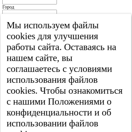
Город
Край
Мы используем файлы
Улица
cооkies для улучшения
Дом
работы сайта. Оставаясь на
Квартира
нашем сайте, вы
Название юридического лица
соглашаетесь с условиями
ИНН
использования файлов
КПП
cооkies. Чтобы ознакомиться
с нашими Положениями о
Пароль
Пароль
конфиденциальности и об
Повторите пароль
использовании файлов