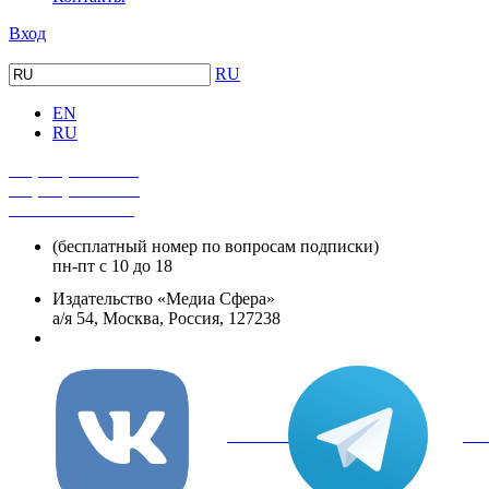
Вход
RU
EN
RU
+7 (495) 482-4118
+7 (495) 482-4329
+8 800 250-18-12
(бесплатный номер по вопросам подписки)
пн-пт с 10 до 18
Издательство «Медиа Сфера»
а/я 54, Москва, Россия, 127238
info@mediasphera.ru
вКонтакте
Tel