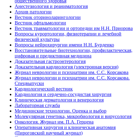
общественного здоровья
Анестезиология и реаниматология
Архив патологии
Вестник оториноларингологии
Вестник офтальмологии
Вестник травматологии и ортопедии им Н.Н. Приорова
Вопросы курортологии, физиотерапии и лечебной
физической культуры
Вопросы нейрохирургии имени Н.Н. Бурденко
Восстановительные биотехнологии, профилактическая,
цифровая и предиктивная медицина
Доказательная гастроэнтерология
Доказательная кардиология (электронная версия)
Журнал неврологии и психиатрии им. С.С. Корсакова
Журнал неврологии и психиатрии им. С.С. Корсакова.
Спецвыпуски
Кардиологический вестник
Кардиология и сердечно-сосудистая хирургия
Клиническая дерматология и венерология
Лабораторная служба
Медицинские технологии. Оценка и выбор
Молекулярная генетика, микробиология и вирусология
Онкология. Журнал им. П.А. Герцена
Оперативная хирургия и клиническая анатомия
(Пироговский научный журнал)