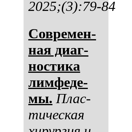
2025;(3):79-84
Сов­ре­мен­
ная ди­аг­
нос­ти­ка
лим­фе­де­
мы.
Плас­
ти­чес­кая
хи­рур­гия и