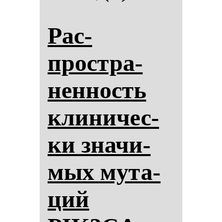
Рас­
простра­
нен­ность
кли­ни­чес­
ки зна­чи­
мых му­та­
ций