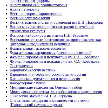
общественного здоровья
Анестезиология и реаниматология
Архив патологии
Вестник оториноларингологии
Вестник офтальмологии
Вестник травматологии и ортопедии им Н.Н. Приорова
Вопросы курортологии, физиотерапии и лечебной
физической культуры
Вопросы нейрохирургии имени Н.Н. Бурденко
Восстановительные биотехнологии, профилактическая,
цифровая и предиктивная медицина
Доказательная гастроэнтерология
Доказательная кардиология (электронная версия)
Журнал неврологии и психиатрии им. С.С. Корсакова
Журнал неврологии и психиатрии им. С.С. Корсакова.
Спецвыпуски
Кардиологический вестник
Кардиология и сердечно-сосудистая хирургия
Клиническая дерматология и венерология
Лабораторная служба
Медицинские технологии. Оценка и выбор
Молекулярная генетика, микробиология и вирусология
Онкология. Журнал им. П.А. Герцена
Оперативная хирургия и клиническая анатомия
(Пироговский научный журнал)