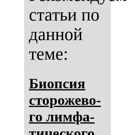
статьи по
данной
теме:
Биоп­сия
сто­ро­же­во­
го лим­фа­
ти­чес­ко­го