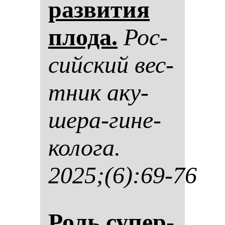
раз­ви­тия
пло­да.
Рос­
сий­ский вес­
тник аку­
ше­ра-ги­не­
ко­ло­га.
2025;(6):69-76
Роль су­пер­