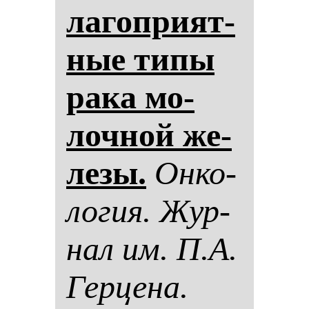
ла­гоп­ри­ят­
ные ти­пы
ра­ка мо­
лоч­ной же­
ле­зы.
Он­ко­
ло­гия. Жур­
нал им. П.А.
Гер­це­на.