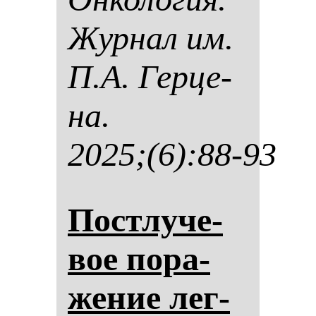
Жур­нал им.
П.А. Гер­це­
на.
2025;(6):88-93
Пос­тлу­че­
вое по­ра­
же­ние лег­