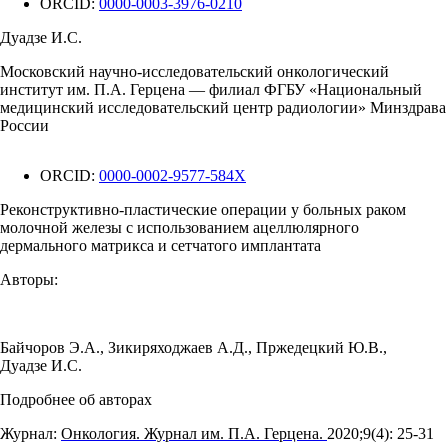
ORCID:
0000-0003-3976-0210
Дуадзе И.С.
Московский научно-исследовательский онкологический
институт им. П.А. Герцена — филиал ФГБУ «Национальный
медицинский исследовательский центр радиологии» Минздрава
России
ORCID:
0000-0002-9577-584X
Реконструктивно-пластические операции у больных раком
молочной железы с использованием ацеллюлярного
дермального матрикса и сетчатого имплантата
Авторы:
Байчоров Э.А.
,
Зикиряходжаев А.Д.
,
Пржедецкий Ю.В.
,
Дуадзе И.С.
Подробнее об авторах
Журнал:
Онкология. Журнал им. П.А. Герцена.
2020;9(4): 25‑31