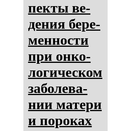
пек­ты ве­
де­ния бе­ре­
мен­нос­ти
при он­ко­
ло­ги­чес­ком
за­бо­ле­ва­
нии ма­те­ри
и по­ро­ках