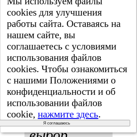
пии в ле­че­
Мы используем файлы
cооkies для улучшения
нии ра­ка
работы сайта. Оставаясь на
мо­лоч­ной
нашем сайте, вы
соглашаетесь с условиями
же­ле­зы.
использования файлов
Ме­ди­цин­
cооkies. Чтобы ознакомиться
с нашими Положениями о
ские тех­но­
конфиденциальности и об
ло­гии.
использовании файлов
cookie,
нажмите здесь
.
Оцен­ка и
Я соглашаюсь
вы­бор.