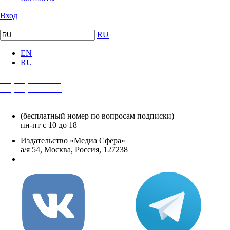
Вход
RU
EN
RU
+7 (495) 482-4118
+7 (495) 482-4329
+8 800 250-18-12
(бесплатный номер по вопросам подписки)
пн-пт с 10 до 18
Издательство «Медиа Сфера»
а/я 54, Москва, Россия, 127238
info@mediasphera.ru
вКонтакте
Tel