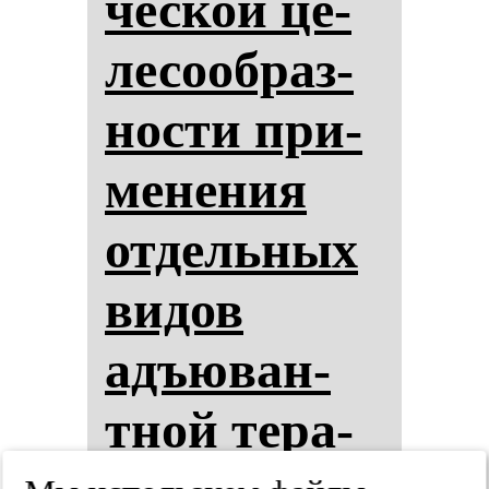
чес­кой це­
ле­со­об­раз­
нос­ти при­
ме­не­ния
от­дель­ных
ви­дов
адъю­ван­
тной те­ра­