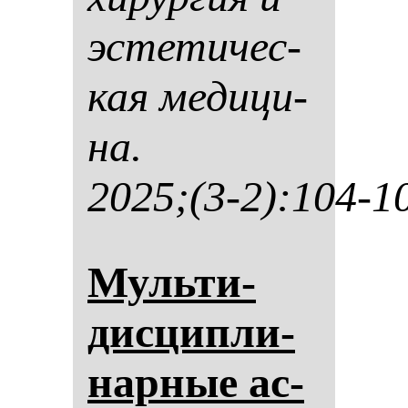
эс­те­ти­чес­
кая ме­ди­ци­
на.
2025;(3-2):104-1
Муль­ти­
дис­цип­ли­
нар­ные ас­