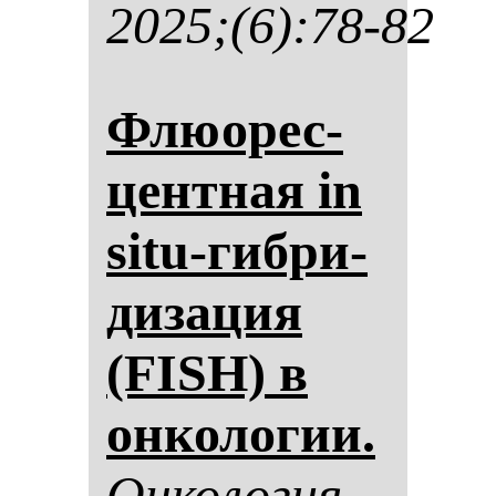
2025;(6):78-82
Флю­орес­
цен­тная in
situ-гиб­ри­
ди­за­ция
(FISH) в
он­ко­ло­гии.
Он­ко­ло­гия.