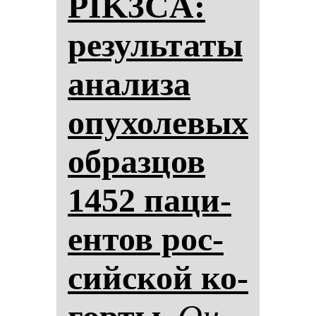
PIK3CA:
ре­зуль­та­ты
ана­ли­за
опу­хо­ле­вых
об­раз­цов
1452 па­ци­
ен­тов рос­
сий­ской ко­