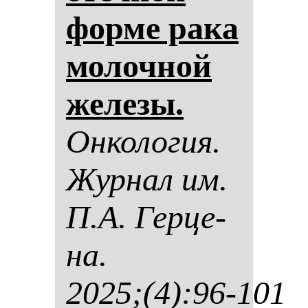
фор­ме ра­ка
мо­лоч­ной
же­ле­зы.
Он­ко­ло­гия.
Жур­нал им.
П.А. Гер­це­
на.
2025;(4):96-101