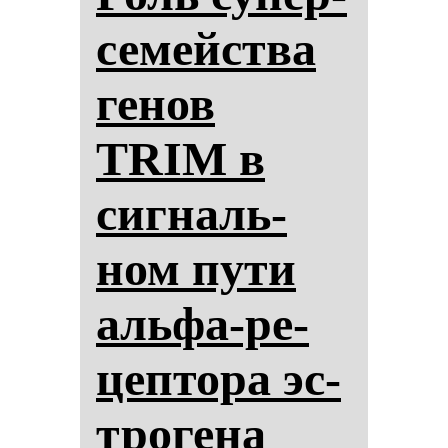
се­мейства
ге­нов
TRIM в
сиг­наль­
ном пу­ти
аль­фа-ре­
цеп­то­ра эс­
тро­ге­на