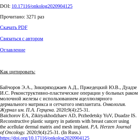
DOI:
10.17116/onkolog2020904125
Прочитано:
3271
раз
Скачать PDF
Связаться с автором
Оглавление
Как цитировать:
Байчоров Э.А., Зикиряходжаев А.Д., Пржедецкий Ю.В., Дуадзе
И.С. Реконструктивно-пластические операции у больных раком
молочной железы с использованием ацеллюлярного
дермального матрикса и сетчатого имплантата.
Онкология.
Журнал им. П.А. Герцена.
2020;9(4):25‑31.
Baichorov EA, Zikiryakhodzhaev AD, Przhedetsky YuV, Duadze IS.
Reconstructive plastic surgery in patients with breast cancer using
the acellular dermal matrix and mesh implant.
P.A. Herzen Journal
of Oncology.
2020;9(4):25‑31. (In Russ.)
https://doi.org/10.17116/onkolog2020904125