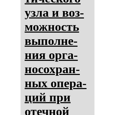
уз­ла и воз­
мож­ность
вы­пол­не­
ния ор­га­
но­сох­ран­
ных опе­ра­
ций при
отеч­ной