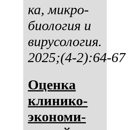
ка, мик­ро­
би­оло­гия и
ви­ру­со­ло­гия.
2025;(4-2):64-67
Оцен­ка
кли­ни­ко-
эко­но­ми­