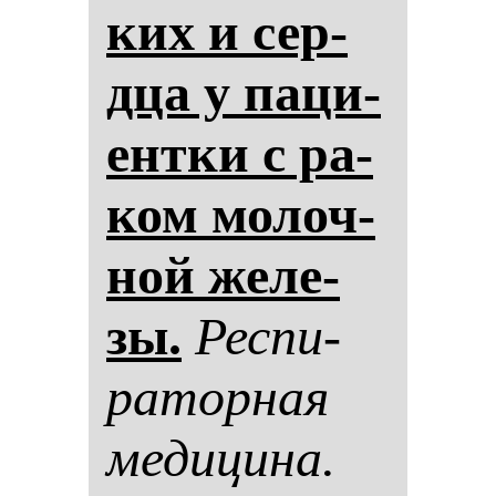
ких и сер­
дца у па­ци­
ен­тки с ра­
ком мо­лоч­
ной же­ле­
зы.
Рес­пи­
ра­тор­ная
ме­ди­ци­на.