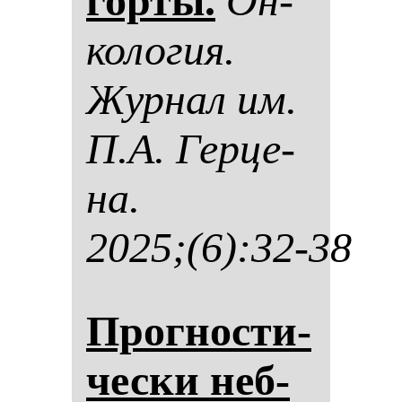
гор­ты.
Он­
ко­ло­гия.
Жур­нал им.
П.А. Гер­це­
на.
2025;(6):32-38
Прог­нос­ти­
чес­ки неб­