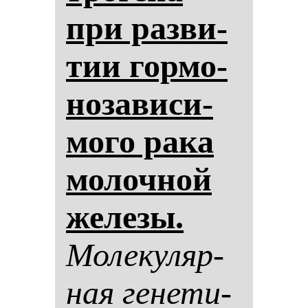
при раз­ви­
тии гор­мо­
но­за­ви­си­
мо­го ра­ка
мо­лоч­ной
же­ле­зы.
Мо­ле­ку­ляр­
ная ге­не­ти­