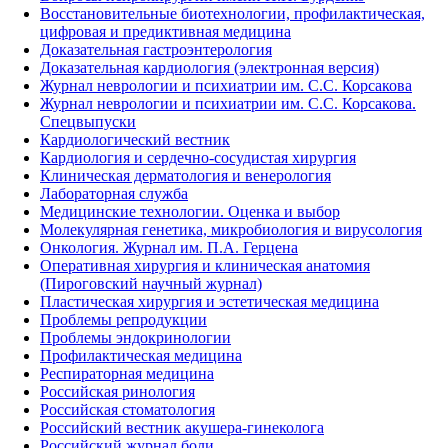
Восстановительные биотехнологии, профилактическая,
цифровая и предиктивная медицина
Доказательная гастроэнтерология
Доказательная кардиология (электронная версия)
Журнал неврологии и психиатрии им. С.С. Корсакова
Журнал неврологии и психиатрии им. С.С. Корсакова.
Спецвыпуски
Кардиологический вестник
Кардиология и сердечно-сосудистая хирургия
Клиническая дерматология и венерология
Лабораторная служба
Медицинские технологии. Оценка и выбор
Молекулярная генетика, микробиология и вирусология
Онкология. Журнал им. П.А. Герцена
Оперативная хирургия и клиническая анатомия
(Пироговский научный журнал)
Пластическая хирургия и эстетическая медицина
Проблемы репродукции
Проблемы эндокринологии
Профилактическая медицина
Респираторная медицина
Российская ринология
Российская стоматология
Российский вестник акушера-гинеколога
Российский журнал боли