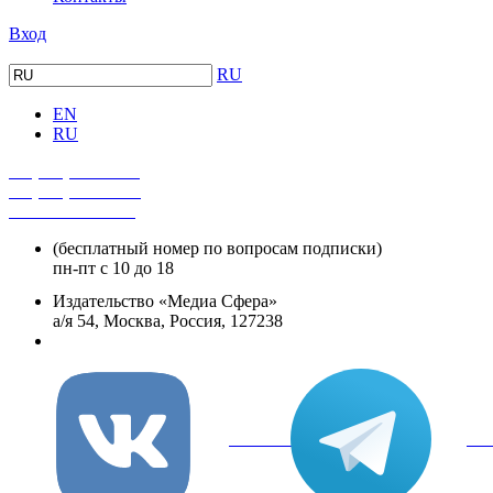
Вход
RU
EN
RU
+7 (495) 482-4118
+7 (495) 482-4329
+8 800 250-18-12
(бесплатный номер по вопросам подписки)
пн-пт с 10 до 18
Издательство «Медиа Сфера»
а/я 54, Москва, Россия, 127238
info@mediasphera.ru
вКонтакте
Tel