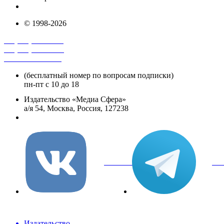
info@mediasphera.ru
© 1998-2026
+7 (495) 482-4118
+7 (495) 482-4329
+8 800 250-18-12
(бесплатный номер по вопросам подписки)
пн-пт с 10 до 18
Издательство «Медиа Сфера»
а/я 54, Москва, Россия, 127238
info@mediasphera.ru
вКонтакте
Tel
Издательство