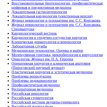
Восстановительные биотехнологии, профилактическая,
цифровая и предиктивная медицина
Доказательная гастроэнтерология
Доказательная кардиология (электронная версия)
Журнал неврологии и психиатрии им. С.С. Корсакова
Журнал неврологии и психиатрии им. С.С. Корсакова.
Спецвыпуски
Кардиологический вестник
Кардиология и сердечно-сосудистая хирургия
Клиническая дерматология и венерология
Лабораторная служба
Медицинские технологии. Оценка и выбор
Молекулярная генетика, микробиология и вирусология
Онкология. Журнал им. П.А. Герцена
Оперативная хирургия и клиническая анатомия
(Пироговский научный журнал)
Пластическая хирургия и эстетическая медицина
Проблемы репродукции
Проблемы эндокринологии
Профилактическая медицина
Респираторная медицина
Российская ринология
Российская стоматология
Российский вестник акушера-гинеколога
Российский журнал боли