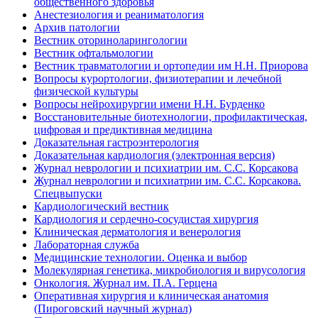
общественного здоровья
Анестезиология и реаниматология
Архив патологии
Вестник оториноларингологии
Вестник офтальмологии
Вестник травматологии и ортопедии им Н.Н. Приорова
Вопросы курортологии, физиотерапии и лечебной
физической культуры
Вопросы нейрохирургии имени Н.Н. Бурденко
Восстановительные биотехнологии, профилактическая,
цифровая и предиктивная медицина
Доказательная гастроэнтерология
Доказательная кардиология (электронная версия)
Журнал неврологии и психиатрии им. С.С. Корсакова
Журнал неврологии и психиатрии им. С.С. Корсакова.
Спецвыпуски
Кардиологический вестник
Кардиология и сердечно-сосудистая хирургия
Клиническая дерматология и венерология
Лабораторная служба
Медицинские технологии. Оценка и выбор
Молекулярная генетика, микробиология и вирусология
Онкология. Журнал им. П.А. Герцена
Оперативная хирургия и клиническая анатомия
(Пироговский научный журнал)