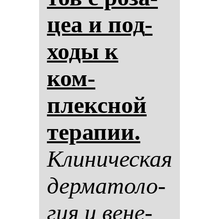
цеа и под­
хо­ды к
ком­
плексной
те­ра­пии.
Кли­ни­чес­кая
дер­ма­то­ло­
гия и ве­не­