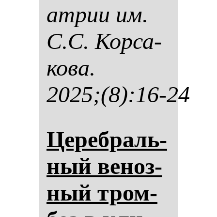
ат­рии им.
С.С. Кор­са­
ко­ва.
2025;(8):16-24
Це­реб­раль­
ный ве­ноз­
ный тром­