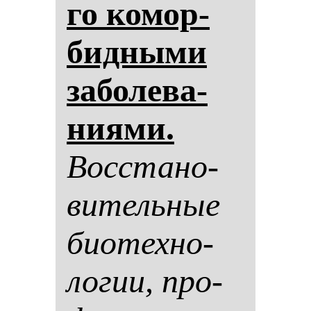
го ко­мор­
бид­ны­ми
за­бо­ле­ва­
ни­ями.
Вос­ста­но­
ви­тель­ные
би­отех­но­
ло­гии, про­