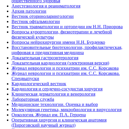
общественного здоровья
Анестезиология и реаниматология
Архив патологии
Вестник оториноларингологии
Вестник офтальмологии
Вестник травматологии и ортопедии им Н.Н. Приорова
Вопросы курортологии, физиотерапии и лечебной
физической культуры
Вопросы нейрохирургии имени Н.Н. Бурденко
Восстановительные биотехнологии, профилактическая,
цифровая и предиктивная медицина
Доказательная гастроэнтерология
Доказательная кардиология (электронная версия)
Журнал неврологии и психиатрии им. С.С. Корсакова
Журнал неврологии и психиатрии им. С.С. Корсакова.
Спецвыпуски
Кардиологический вестник
Кардиология и сердечно-сосудистая хирургия
Клиническая дерматология и венерология
Лабораторная служба
Медицинские технологии. Оценка и выбор
Молекулярная генетика, микробиология и вирусология
Онкология. Журнал им. П.А. Герцена
Оперативная хирургия и клиническая анатомия
(Пироговский научный журнал)