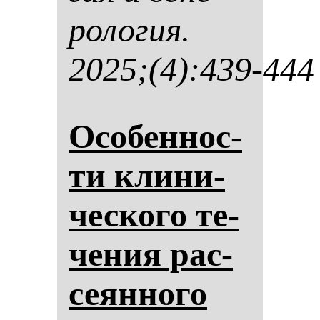
ро­ло­гия.
2025;(4):439-444
Осо­бен­нос­
ти кли­ни­
чес­ко­го те­
че­ния рас­
се­ян­но­го