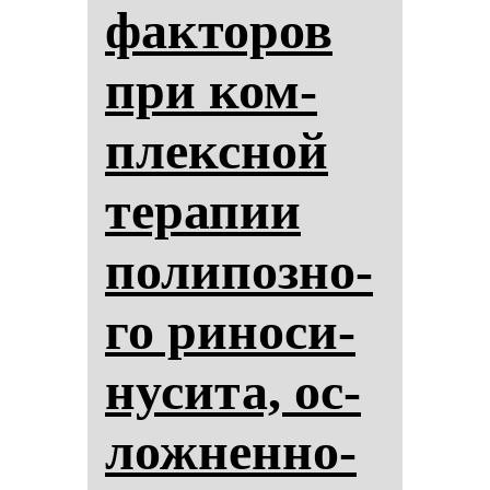
фак­то­ров
при ком­
плексной
те­ра­пии
по­ли­поз­но­
го ри­но­си­
ну­си­та, ос­
лож­нен­но­