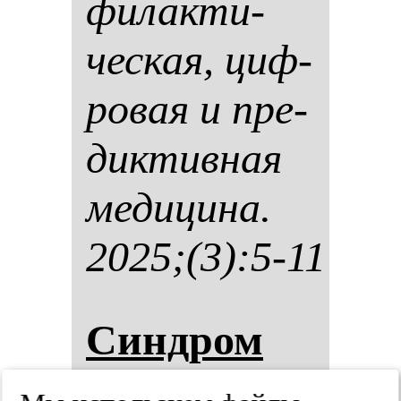
фи­лак­ти­
чес­кая, циф­
ро­вая и пре­
дик­тив­ная
ме­ди­ци­на.
2025;(3):5-11
Син­дром
эмо­ци­