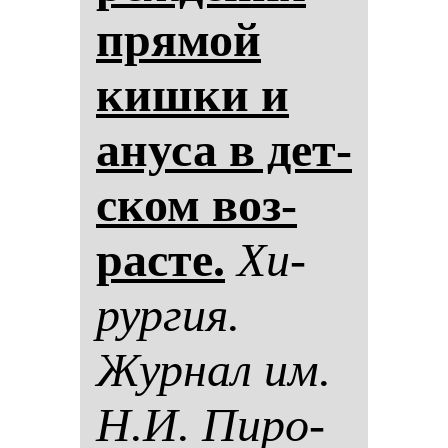
пря­мой
киш­ки и
ану­са в дет­
ском воз­
рас­те.
Хи­
рур­гия.
Жур­нал им.
Н.И. Пи­ро­