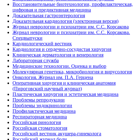
Восстановительные биотехнологии, профилактическая,
цифровая и предиктивная медицина
Доказательная гастроэнтерология
Доказательная кардиология (электронная версия)
Журнал неврологии и психиатрии им. С.С. Корсакова
Журнал неврологии и психиатрии им. С.С. Корсакова.
Спецвыпуски
Кардиологический вестник
Кардиология и сердечно-сосудистая хирургия
Клиническая дерматология и венерология
Лабораторная служба
Медицинские технологии. Оценка и выбор
Молекулярная генетика, микробиология и вирусология
Онкология. Журнал им. П.А. Герцена
Оперативная хирургия и клиническая анатомия
(Пироговский научный журнал)
Пластическая хирургия и эстетическая медицина
Проблемы репродукции
Проблемы эндокринологии
Профилактическая медицина
Респираторная медицина
Российская ринология
Российская стоматология
Российский вестник акушера-гинеколога
Российский журнал боли