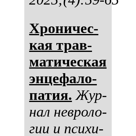
Хро­ни­чес­
кая трав­
ма­ти­чес­кая
эн­це­фа­ло­
па­тия.
Жур­
нал нев­ро­ло­
гии и пси­хи­