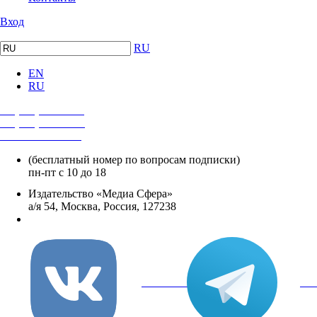
Вход
RU
EN
RU
+7 (495) 482-4118
+7 (495) 482-4329
+8 800 250-18-12
(бесплатный номер по вопросам подписки)
пн-пт с 10 до 18
Издательство «Медиа Сфера»
а/я 54, Москва, Россия, 127238
info@mediasphera.ru
вКонтакте
Tel