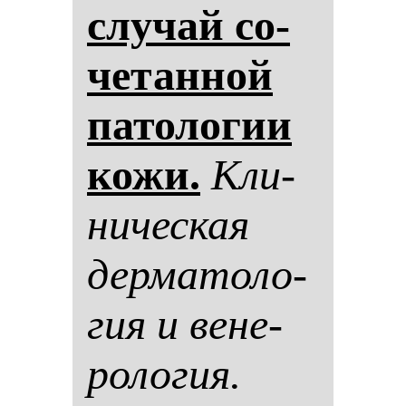
слу­чай со­
че­тан­ной
па­то­ло­гии
ко­жи.
Кли­
ни­чес­кая
дер­ма­то­ло­
гия и ве­не­
ро­ло­гия.