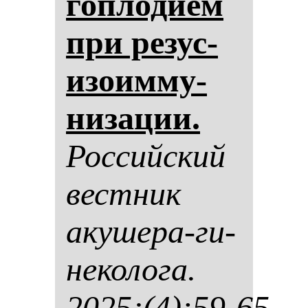
гоп­ло­ди­ем
при ре­зус-
изо­им­му­
ни­за­ции.
Рос­сий­ский
вес­тник
аку­ше­ра-ги­
не­ко­ло­га.
2025;(4):59-65