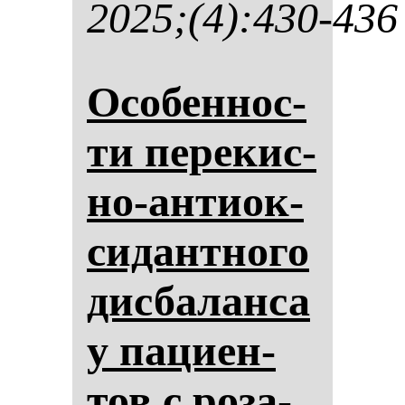
2025;(4):430-436
Осо­бен­нос­
ти пе­ре­кис­
но-ан­ти­ок­
си­дан­тно­го
дис­ба­лан­са
у па­ци­ен­
тов с ро­за­