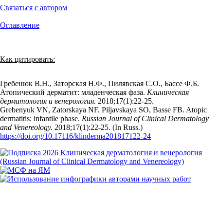
Связаться с автором
Оглавление
Как цитировать:
Гребенюк В.Н., Заторская Н.Ф., Пилявская С.О., Бассе Ф.Б.
Атопический дерматит: младенческая фаза.
Клиническая
дерматология и венерология.
2018;17(1):22‑25.
Grebenyuk VN, Zatorskaya NF, Piljavskaya SO, Basse FB. Atopic
dermatitis: infantile phase.
Russian Journal of Clinical Dermatology
and Venereology.
2018;17(1):22‑25. (In Russ.)
https://doi.org/10.17116/klinderma201817122-24