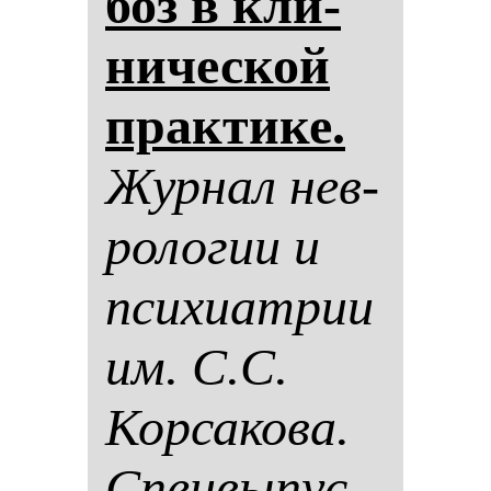
боз в кли­
ни­чес­кой
прак­ти­ке.
Жур­нал нев­
ро­ло­гии и
пси­хи­ат­рии
им. С.С.
Кор­са­ко­ва.
Спец­вы­пус­