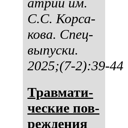
ат­рии им.
С.С. Кор­са­
ко­ва. Спец­
вы­пус­ки.
2025;(7-2):39-44
Трав­ма­ти­
чес­кие пов­
реж­де­ния