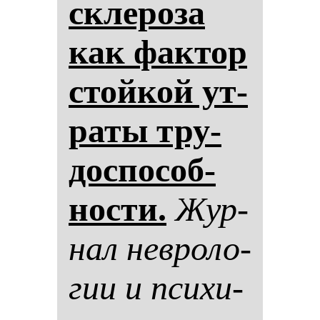
скле­ро­за
как фак­тор
стой­кой ут­
ра­ты тру­
дос­по­соб­
нос­ти.
Жур­
нал нев­ро­ло­
гии и пси­хи­