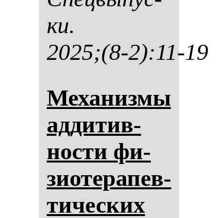
ки.
2025;(8-2):11-19
Ме­ха­низ­мы
ад­ди­тив­
нос­ти фи­
зи­оте­ра­пев­
ти­чес­ких