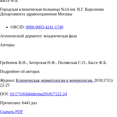
Бассе Ф.Б.
Городская клиническая больница №14 им. В.Г. Короленко
Департамента здравоохранения Москвы
ORCID:
0000-0003-4241-1740
Атопический дерматит: младенческая фаза
Авторы:
Гребенюк В.Н.
,
Заторская Н.Ф.
,
Пилявская С.О.
,
Бассе Ф.Б.
Подробнее об авторах
Журнал:
Клиническая дерматология и венерология.
2018;17(1):
22‑25
DOI:
10.17116/klinderma201817122-24
Прочитано:
6441
раз
Скачать PDF