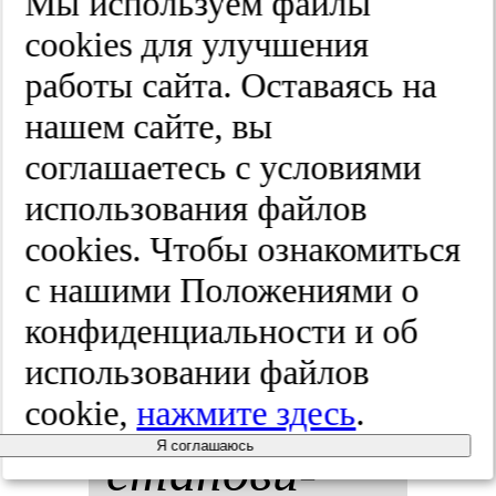
Мы используем файлы
ональ­но­го
cооkies для улучшения
работы сайта. Оставаясь на
вы­го­ра­
нашем сайте, вы
ния: про­
соглашаетесь с условиями
использования файлов
фи­лак­ти­ка,
cооkies. Чтобы ознакомиться
ле­че­ние и
с нашими Положениями о
конфиденциальности и об
ре­аби­ли­та­
использовании файлов
ция.
Вос­
cookie,
нажмите здесь
.
Я соглашаюсь
ста­но­ви­