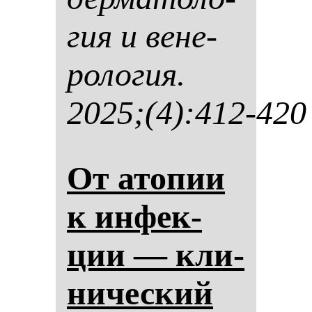
гия и ве­не­
ро­ло­гия.
2025;(4):412-420
От ато­пии
к ин­фек­
ции — кли­
ни­чес­кий