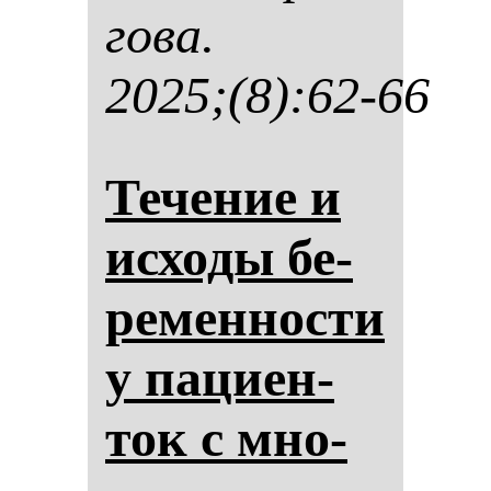
го­ва.
2025;(8):62-66
Те­че­ние и
ис­хо­ды бе­
ре­мен­нос­ти
у па­ци­ен­
ток с мно­