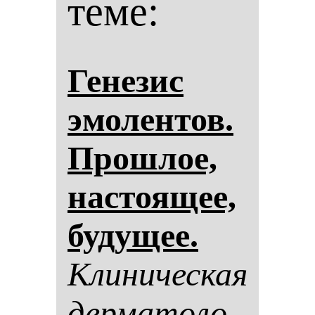
теме:
Ге­не­зис
эмо­лен­тов.
Прош­лое,
нас­то­ящее,
бу­ду­щее.
Кли­ни­чес­кая
дер­ма­то­ло­