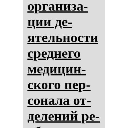
ор­га­ни­за­
ции де­
ятель­нос­ти
сред­не­го
ме­ди­цин­
ско­го пер­
со­на­ла от­
де­ле­ний ре­