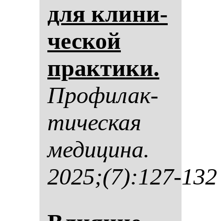
для кли­ни­
чес­кой
прак­ти­ки.
Про­фи­лак­
ти­чес­кая
ме­ди­ци­на.
2025;(7):127-132