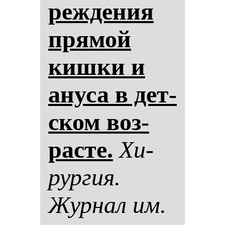
реж­де­ния
пря­мой
киш­ки и
ану­са в дет­
ском воз­
рас­те.
Хи­
рур­гия.
Жур­нал им.