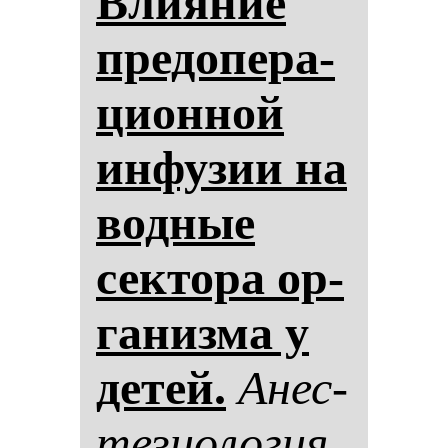
Вли­яние
пре­до­пе­ра­
ци­он­ной
ин­фу­зии на
вод­ные
сек­то­ра ор­
га­низ­ма у
де­тей.
Анес­
те­зи­оло­гия