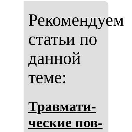
Рекомендуем
статьи по
данной
теме:
Трав­ма­ти­
чес­кие пов­