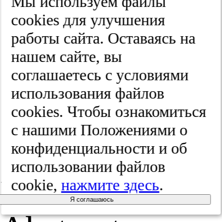
гии и пси­хи­
Мы используем файлы
cооkies для улучшения
ат­рии им.
работы сайта. Оставаясь на
С.С. Кор­са­
нашем сайте, вы
соглашаетесь с условиями
ко­ва.
использования файлов
2025;(8):16-24
cооkies. Чтобы ознакомиться
с нашими Положениями о
конфиденциальности и об
использовании файлов
Резюме /
cookie,
нажмите здесь
.
Я соглашаюсь