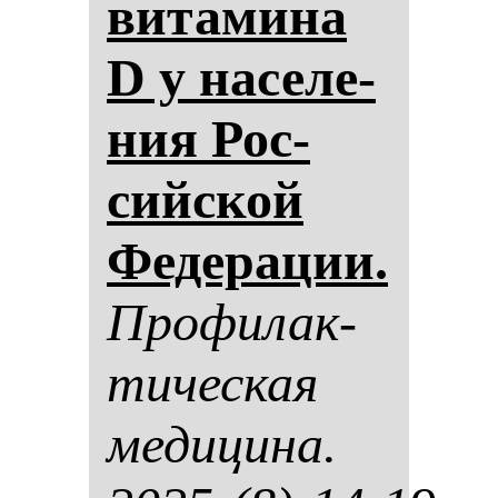
ви­та­ми­на
D у на­се­ле­
ния Рос­
сий­ской
Фе­де­ра­ции.
Про­фи­лак­
ти­чес­кая
ме­ди­ци­на.