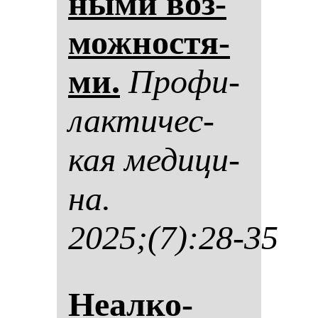
ны­ми воз­
мож­нос­тя­
ми.
Про­фи­
лак­ти­чес­
кая ме­ди­ци­
на.
2025;(7):28-35
Неал­ко­