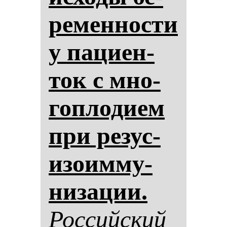
ре­мен­нос­ти
у па­ци­ен­
ток с мно­
гоп­ло­ди­ем
при ре­зус-
изо­им­му­
ни­за­ции.
Рос­сий­ский