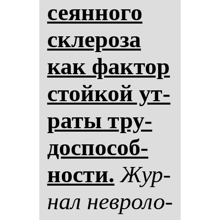
се­ян­но­го
скле­ро­за
как фак­тор
стой­кой ут­
ра­ты тру­
дос­по­соб­
нос­ти.
Жур­
нал нев­ро­ло­