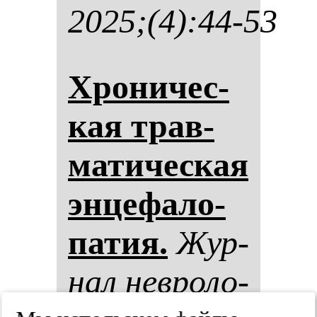
2025;(4):44-53
Хро­ни­чес­
кая трав­
ма­ти­чес­кая
эн­це­фа­ло­
па­тия.
Жур­
нал нев­ро­ло­