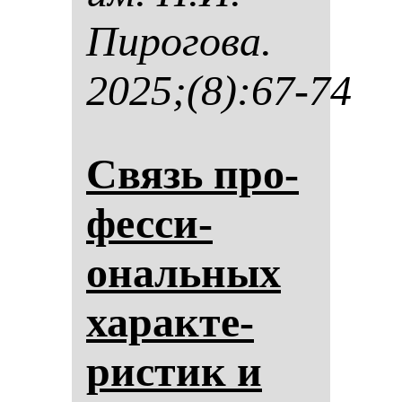
Пи­ро­го­ва.
2025;(8):67-74
Связь про­
фес­си­
ональ­ных
ха­рак­те­
рис­тик и