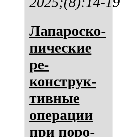
2025;(8):14-19
Ла­па­рос­ко­
пи­чес­кие
ре­
конструк­
тив­ные
опе­ра­ции
при по­ро­