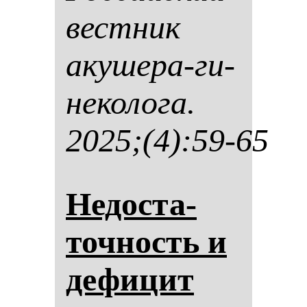
вес­тник
аку­ше­ра-ги­
не­ко­ло­га.
2025;(4):59-65
Не­дос­та­
точ­ность и
де­фи­цит