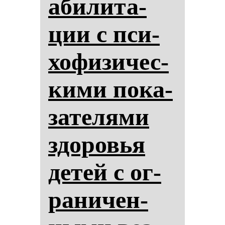
аби­ли­та­
ции с пси­
хо­фи­зи­чес­
ки­ми по­ка­
за­те­ля­ми
здо­ровья
де­тей с ог­
ра­ни­чен­