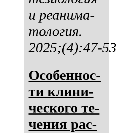
и ре­ани­ма­
то­ло­гия.
2025;(4):47-53
Осо­бен­нос­
ти кли­ни­
чес­ко­го те­
че­ния рас­