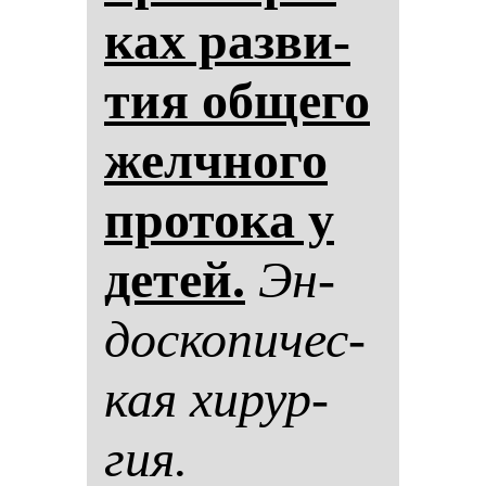
ках раз­ви­
тия об­ще­го
жел­чно­го
про­то­ка у
де­тей.
Эн­
дос­ко­пи­чес­
кая хи­рур­
гия.