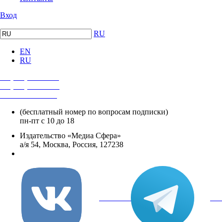
Вход
RU
EN
RU
+7 (495) 482-4118
+7 (495) 482-4329
+8 800 250-18-12
(бесплатный номер по вопросам подписки)
пн-пт с 10 до 18
Издательство «Медиа Сфера»
а/я 54, Москва, Россия, 127238
info@mediasphera.ru
вКонтакте
Tel