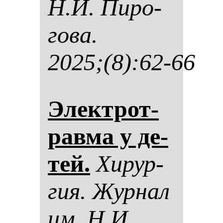
Н.И. Пи­ро­
го­ва.
2025;(8):62-66
Элек­трот­
рав­ма у де­
тей.
Хи­рур­
гия. Жур­нал
им. Н.И.