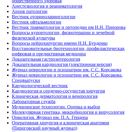
общественного здоровья
Анестезиология и реаниматология
Архив патологии
Вестник оториноларингологии
Вестник офтальмологии
Вестник травматологии и ортопедии им Н.Н. Приорова
Вопросы курортологии, физиотерапии и лечебной
физической культуры
Вопросы нейрохирургии имени Н.Н. Бурденко
Восстановительные биотехнологии, профилактическая,
цифровая и предиктивная медицина
Доказательная гастроэнтерология
Доказательная кардиология (электронная версия)
Журнал неврологии и психиатрии им. С.С. Корсакова
Журнал неврологии и психиатрии им. С.С. Корсакова.
Спецвыпуски
Кардиологический вестник
Кардиология и сердечно-сосудистая хирургия
Клиническая дерматология и венерология
Лабораторная служба
Медицинские технологии. Оценка и выбор
Молекулярная генетика, микробиология и вирусология
Онкология. Журнал им. П.А. Герцена
Оперативная хирургия и клиническая анатомия
(Пироговский научный журнал)