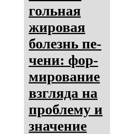
голь­ная
жи­ро­вая
бо­лезнь пе­
че­ни: фор­
ми­ро­ва­ние
взгля­да на
проб­ле­му и
зна­че­ние