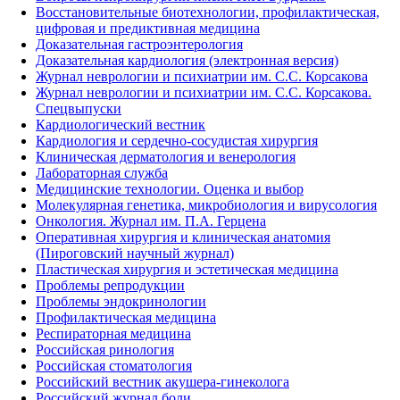
Восстановительные биотехнологии, профилактическая,
цифровая и предиктивная медицина
Доказательная гастроэнтерология
Доказательная кардиология (электронная версия)
Журнал неврологии и психиатрии им. С.С. Корсакова
Журнал неврологии и психиатрии им. С.С. Корсакова.
Спецвыпуски
Кардиологический вестник
Кардиология и сердечно-сосудистая хирургия
Клиническая дерматология и венерология
Лабораторная служба
Медицинские технологии. Оценка и выбор
Молекулярная генетика, микробиология и вирусология
Онкология. Журнал им. П.А. Герцена
Оперативная хирургия и клиническая анатомия
(Пироговский научный журнал)
Пластическая хирургия и эстетическая медицина
Проблемы репродукции
Проблемы эндокринологии
Профилактическая медицина
Респираторная медицина
Российская ринология
Российская стоматология
Российский вестник акушера-гинеколога
Российский журнал боли