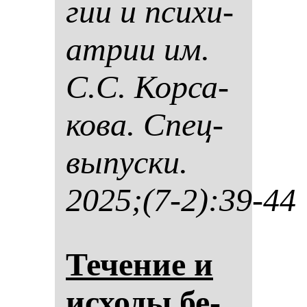
гии и пси­хи­
ат­рии им.
С.С. Кор­са­
ко­ва. Спец­
вы­пус­ки.
2025;(7-2):39-44
Те­че­ние и
ис­хо­ды бе­