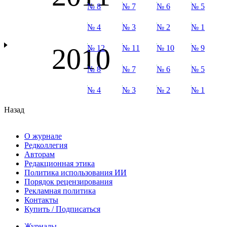
№ 8
№ 7
№ 6
№ 5
№ 4
№ 3
№ 2
№ 1
2010
№ 12
№ 11
№ 10
№ 9
№ 8
№ 7
№ 6
№ 5
№ 4
№ 3
№ 2
№ 1
Назад
О журнале
Редколлегия
Авторам
Редакционная этика
Политика использования ИИ
Порядок рецензирования
Рекламная политика
Контакты
Купить / Подписаться
Журналы