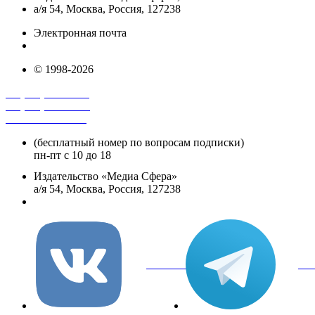
а/я 54, Москва, Россия, 127238
Электронная почта
info@mediasphera.ru
© 1998-2026
+7 (495) 482-4118
+7 (495) 482-4329
+8 800 250-18-12
(бесплатный номер по вопросам подписки)
пн-пт с 10 до 18
Издательство «Медиа Сфера»
а/я 54, Москва, Россия, 127238
info@mediasphera.ru
вКонтакте
Tel