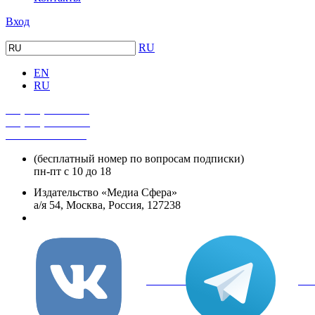
Вход
RU
EN
RU
+7 (495) 482-4118
+7 (495) 482-4329
+8 800 250-18-12
(бесплатный номер по вопросам подписки)
пн-пт с 10 до 18
Издательство «Медиа Сфера»
а/я 54, Москва, Россия, 127238
info@mediasphera.ru
вКонтакте
Tel