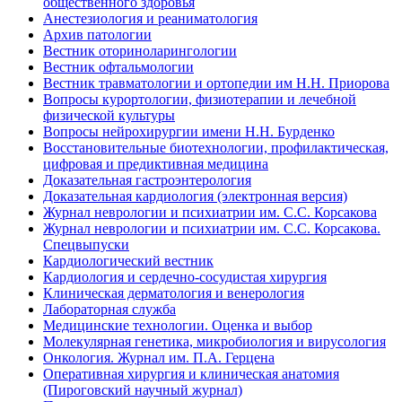
общественного здоровья
Анестезиология и реаниматология
Архив патологии
Вестник оториноларингологии
Вестник офтальмологии
Вестник травматологии и ортопедии им Н.Н. Приорова
Вопросы курортологии, физиотерапии и лечебной
физической культуры
Вопросы нейрохирургии имени Н.Н. Бурденко
Восстановительные биотехнологии, профилактическая,
цифровая и предиктивная медицина
Доказательная гастроэнтерология
Доказательная кардиология (электронная версия)
Журнал неврологии и психиатрии им. С.С. Корсакова
Журнал неврологии и психиатрии им. С.С. Корсакова.
Спецвыпуски
Кардиологический вестник
Кардиология и сердечно-сосудистая хирургия
Клиническая дерматология и венерология
Лабораторная служба
Медицинские технологии. Оценка и выбор
Молекулярная генетика, микробиология и вирусология
Онкология. Журнал им. П.А. Герцена
Оперативная хирургия и клиническая анатомия
(Пироговский научный журнал)