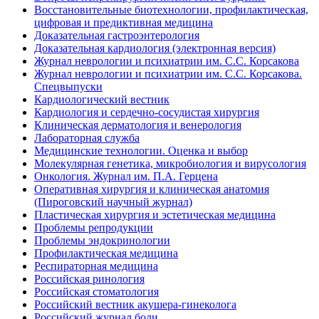
Восстановительные биотехнологии, профилактическая,
цифровая и предиктивная медицина
Доказательная гастроэнтерология
Доказательная кардиология (электронная версия)
Журнал неврологии и психиатрии им. С.С. Корсакова
Журнал неврологии и психиатрии им. С.С. Корсакова.
Спецвыпуски
Кардиологический вестник
Кардиология и сердечно-сосудистая хирургия
Клиническая дерматология и венерология
Лабораторная служба
Медицинские технологии. Оценка и выбор
Молекулярная генетика, микробиология и вирусология
Онкология. Журнал им. П.А. Герцена
Оперативная хирургия и клиническая анатомия
(Пироговский научный журнал)
Пластическая хирургия и эстетическая медицина
Проблемы репродукции
Проблемы эндокринологии
Профилактическая медицина
Респираторная медицина
Российская ринология
Российская стоматология
Российский вестник акушера-гинеколога
Российский журнал боли