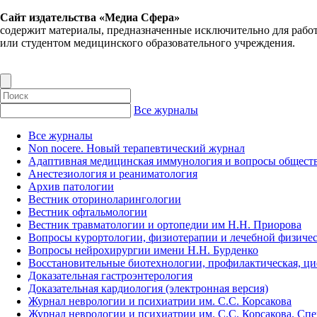
Сайт издательства «Медиа Сфера»
содержит материалы, предназначенные исключительно для рабо
или студентом медицинского образовательного учреждения.
Все журналы
Все журналы
Non nocere. Новый терапевтический журнал
Адаптивная медицинская иммунология и вопросы обществ
Анестезиология и реаниматология
Архив патологии
Вестник оториноларингологии
Вестник офтальмологии
Вестник травматологии и ортопедии им Н.Н. Приорова
Вопросы курортологии, физиотерапии и лечебной физичес
Вопросы нейрохирургии имени Н.Н. Бурденко
Восстановительные биотехнологии, профилактическая, ц
Доказательная гастроэнтерология
Доказательная кардиология (электронная версия)
Журнал неврологии и психиатрии им. С.С. Корсакова
Журнал неврологии и психиатрии им. С.С. Корсакова. Сп