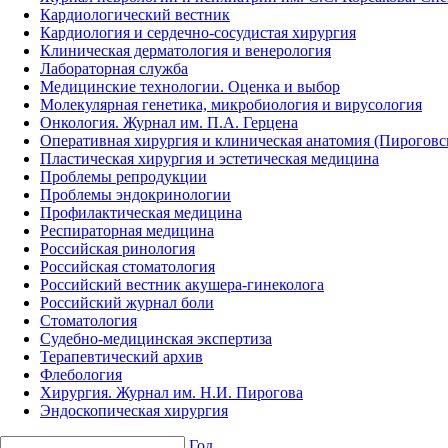
Кардиологический вестник
Кардиология и сердечно-сосудистая хирургия
Клиническая дерматология и венерология
Лабораторная служба
Медицинские технологии. Оценка и выбор
Молекулярная генетика, микробиология и вирусология
Онкология. Журнал им. П.А. Герцена
Оперативная хирургия и клиническая анатомия (Пирогов
Пластическая хирургия и эстетическая медицина
Проблемы репродукции
Проблемы эндокринологии
Профилактическая медицина
Респираторная медицина
Российская ринология
Российская стоматология
Российский вестник акушера-гинеколога
Российский журнал боли
Стоматология
Судебно-медицинская экспертиза
Терапевтический архив
Флебология
Хирургия. Журнал им. Н.И. Пирогова
Эндоскопическая хирургия
Год