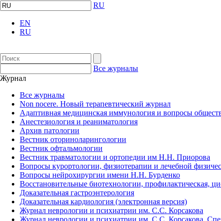
RU
EN
RU
Все журналы
Журнал
Все журналы
Non nocere. Новый терапевтический журнал
Адаптивная медицинская иммунология и вопросы обществ
Анестезиология и реаниматология
Архив патологии
Вестник оториноларингологии
Вестник офтальмологии
Вестник травматологии и ортопедии им Н.Н. Приорова
Вопросы курортологии, физиотерапии и лечебной физичес
Вопросы нейрохирургии имени Н.Н. Бурденко
Восстановительные биотехнологии, профилактическая, ц
Доказательная гастроэнтерология
Доказательная кардиология (электронная версия)
Журнал неврологии и психиатрии им. С.С. Корсакова
Журнал неврологии и психиатрии им. С.С. Корсакова. Сп