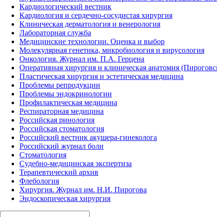
Кардиологический вестник
Кардиология и сердечно-сосудистая хирургия
Клиническая дерматология и венерология
Лабораторная служба
Медицинские технологии. Оценка и выбор
Молекулярная генетика, микробиология и вирусология
Онкология. Журнал им. П.А. Герцена
Оперативная хирургия и клиническая анатомия (Пирогов
Пластическая хирургия и эстетическая медицина
Проблемы репродукции
Проблемы эндокринологии
Профилактическая медицина
Респираторная медицина
Российская ринология
Российская стоматология
Российский вестник акушера-гинеколога
Российский журнал боли
Стоматология
Судебно-медицинская экспертиза
Терапевтический архив
Флебология
Хирургия. Журнал им. Н.И. Пирогова
Эндоскопическая хирургия