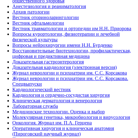
общественного здоровья
Анестезиология и реаниматология
Архив патологии
Вестник оториноларингологии
Вестник офтальмологии
Вестник травматологии и ортопедии им Н.Н. Приорова
Вопросы курортологии, физиотерапии и лечебной
физической культуры
Вопросы нейрохирургии имени Н.Н. Бурденко
Восстановительные биотехнологии, профилактическая,
цифровая и предиктивная медицина
Доказательная гастроэнтерология
Доказательная кардиология (электронная версия)
Журнал неврологии и психиатрии им. С.С. Корсакова
Журнал неврологии и психиатрии им. С.С. Корсакова.
Спецвыпуски
Кардиологический вестник
Кардиология и сердечно-сосудистая хирургия
Клиническая дерматология и венерология
Лабораторная служба
Медицинские технологии. Оценка и выбор
Молекулярная генетика, микробиология и вирусология
Онкология. Журнал им. П.А. Герцена
Оперативная хирургия и клиническая анатомия
(Пироговский научный журнал)