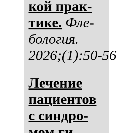
кой прак­
ти­ке.
Фле­
бо­ло­гия.
2026;(1):50-56
Ле­че­ние
па­ци­ен­тов
с син­дро­
мом ги­