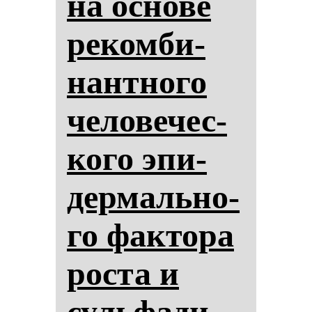
на ос­но­ве
ре­ком­би­
нан­тно­го
че­ло­ве­чес­
ко­го эпи­
дер­маль­но­
го фак­то­ра
рос­та и
суль­фа­ди­