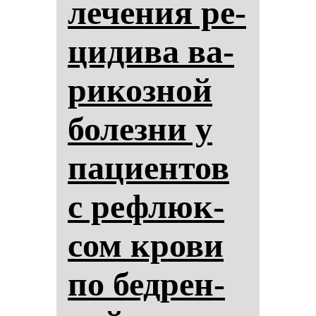
ле­че­ния ре­
ци­ди­ва ва­
ри­коз­ной
бо­лез­ни у
па­ци­ен­тов
с реф­люк­
сом кро­ви
по бед­рен­