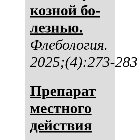
коз­ной бо­
лез­нью.
Фле­бо­ло­гия.
2025;(4):273-283
Пре­па­рат
мес­тно­го
действия