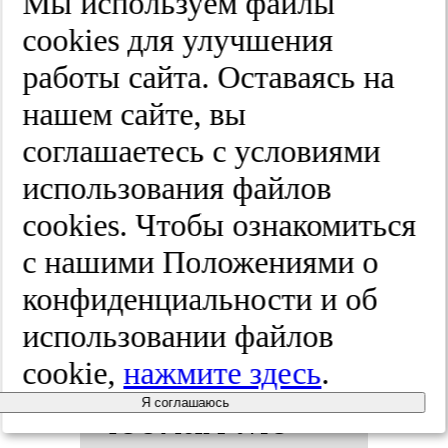
Мы используем файлы
ден­тов по
cооkies для улучшения
работы сайта. Оставаясь на
ре­зуль­та­
нашем сайте, вы
там об­сле­
соглашаетесь с условиями
использования файлов
до­ва­ний в
cооkies. Чтобы ознакомиться
цен­тре здо­
с нашими Положениями о
конфиденциальности и об
ровья.
Про­
использовании файлов
фи­лак­ти­
cookie,
нажмите здесь
.
чес­кая ме­
Я соглашаюсь