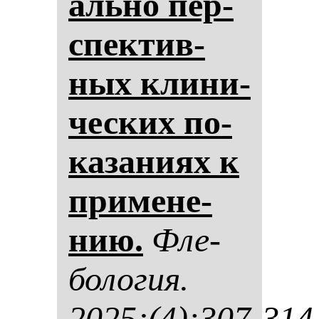
аль­но пер­
спек­тив­
ных кли­ни­
чес­ких по­
ка­за­ни­ях к
при­ме­не­
нию.
Фле­
бо­ло­гия.
2025;(4):307-314