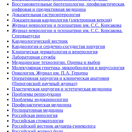
Восстановительные биотехнологии, профилактическая,
цифровая и предиктивная медицина
Доказательная гастроэнтерология
Доказательная кардиология (электронная версия)
Журнал неврологии и психиатрии им. С.С. Корсакова
Журнал неврологии и психиатрии им. С.С. Корсакова.
Спецвыпуски
Кардиологический вестник
Кардиология и сердечно-сосудистая хирургия
Клиническая дерматология и венерология
Лабораторная служба
Медицинские технологии. Оценка и выбор
Молекулярная генетика, микробиология и вирусология
Онкология. Журнал им. П.А. Герцена
Оперативная хирургия и клиническая анатомия
(Пироговский научный журнал)
Пластическая хирургия и эстетическая медицина
Проблемы репродукции
Проблемы эндокринологии
Профилактическая медицина
Респираторная медицина
Российская ринология
Российская стоматология
Российский вестник акушера-гинеколога
Российский журнал боли