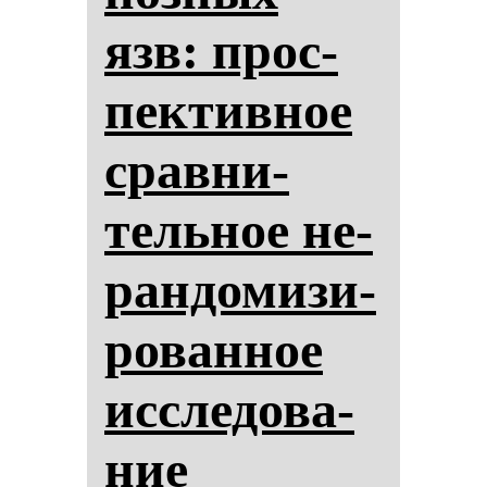
язв: прос­
пек­тив­ное
срав­ни­
тель­ное не­
ран­до­ми­зи­
ро­ван­ное
ис­сле­до­ва­
ние