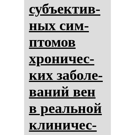
субъек­тив­
ных сим­
пто­мов
хро­ни­чес­
ких за­бо­ле­
ва­ний вен
в ре­аль­ной
кли­ни­чес­