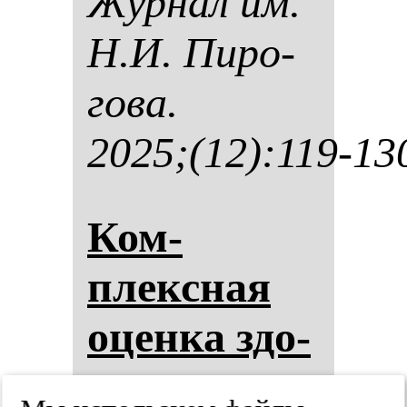
Жур­нал им.
Н.И. Пи­ро­
го­ва.
2025;(12):119-13
Ком­
плексная
оцен­ка здо­
ровья сту­