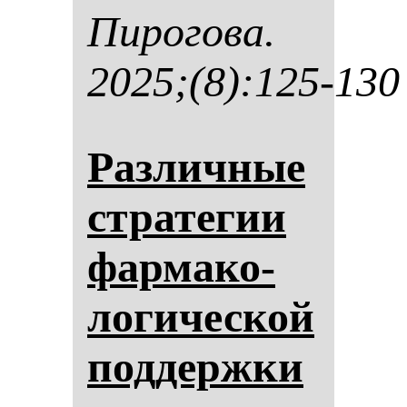
Пи­ро­го­ва.
2025;(8):125-130
Раз­лич­ные
стра­те­гии
фар­ма­ко­
ло­ги­чес­кой
под­дер­жки