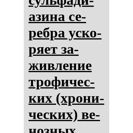
ази­на се­
реб­ра ус­ко­
ря­ет за­
жив­ле­ние
тро­фи­чес­
ких (хро­ни­
чес­ких) ве­
ноз­ных