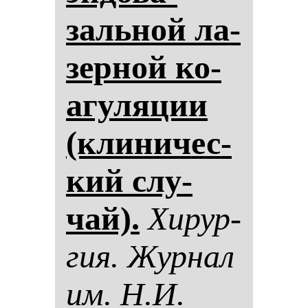
заль­ной ла­
зер­ной ко­
агу­ля­ции
(кли­ни­чес­
кий слу­
чай).
Хи­рур­
гия. Жур­нал
им. Н.И.