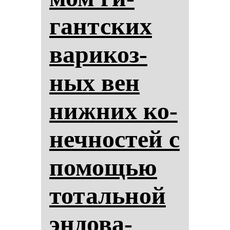
гантских
ва­ри­коз­
ных вен
ниж­них ко­
неч­нос­тей с
по­мощью
то­таль­ной
эн­до­ва­