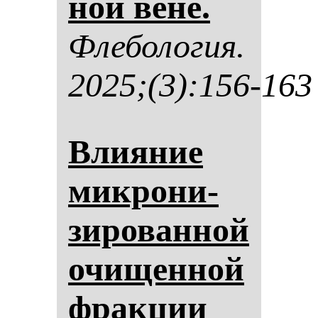
ной ве­не.
Фле­бо­ло­гия.
2025;(3):156-163
Вли­яние
мик­ро­ни­
зи­ро­ван­ной
очи­щен­ной
фрак­ции