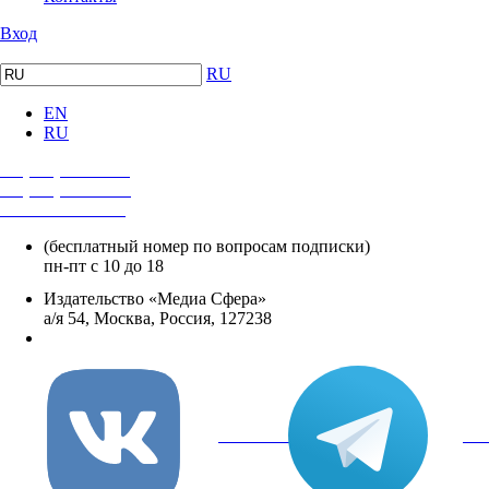
Вход
RU
EN
RU
+7 (495) 482-4118
+7 (495) 482-4329
+8 800 250-18-12
(бесплатный номер по вопросам подписки)
пн-пт с 10 до 18
Издательство «Медиа Сфера»
а/я 54, Москва, Россия, 127238
info@mediasphera.ru
вКонтакте
Tel