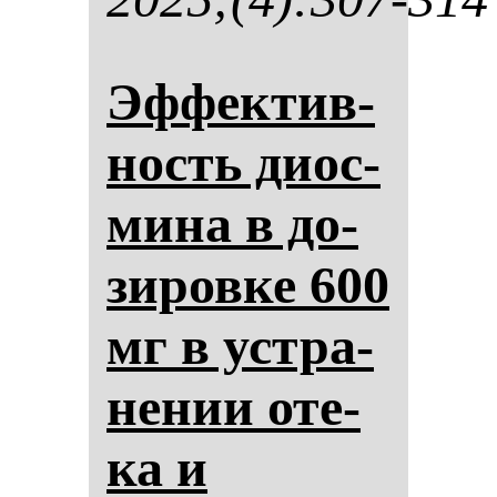
Эф­фек­тив­
ность ди­ос­
ми­на в до­
зи­ров­ке 600
мг в ус­тра­
не­нии оте­
ка и