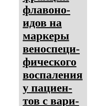
фла­во­но­
идов на
мар­ке­ры
ве­нос­пе­ци­
фи­чес­ко­го
вос­па­ле­ния
у па­ци­ен­
тов с ва­ри­