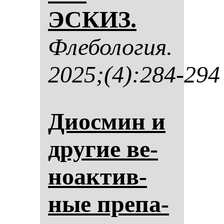
ЭСКИЗ.
Фле­бо­ло­гия.
2025;(4):284-294
Диос­мин и
дру­гие ве­
но­ак­тив­
ные пре­па­