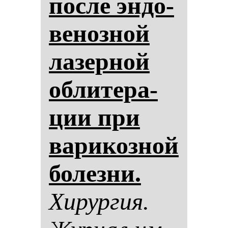
пос­ле эн­до­
ве­ноз­ной
ла­зер­ной
об­ли­те­ра­
ции при
ва­ри­коз­ной
бо­лез­ни.
Хи­рур­гия.