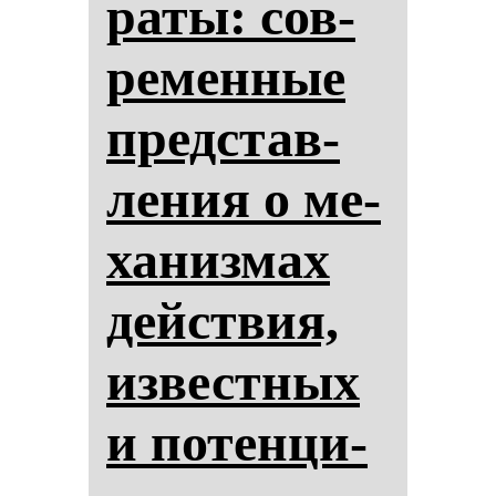
ра­ты: сов­
ре­мен­ные
пред­став­
ле­ния о ме­
ха­низ­мах
действия,
из­вес­тных
и по­тен­ци­