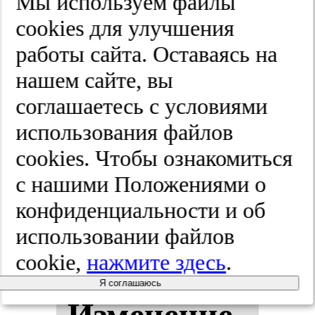
Мы используем файлы
фек­тив­
cооkies для улучшения
ность ди­
работы сайта. Оставаясь на
нашем сайте, вы
ено­гес­та.
соглашаетесь с условиями
Проб­ле­мы
использования файлов
cооkies. Чтобы ознакомиться
реп­ро­дук­
с нашими Положениями о
ции.
конфиденциальности и об
использовании файлов
2025;(5):58-63
cookie,
нажмите здесь
.
Я соглашаюсь
Из­ме­не­ние