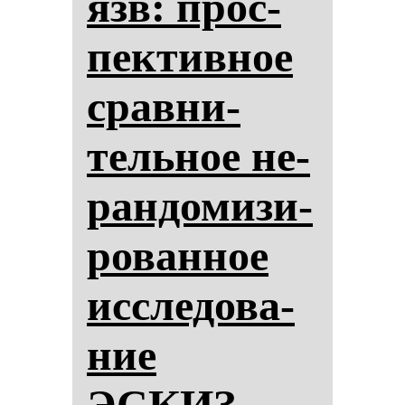
язв: прос­
пек­тив­ное
срав­ни­
тель­ное не­
ран­до­ми­зи­
ро­ван­ное
ис­сле­до­ва­
ние
ЭСКИЗ.