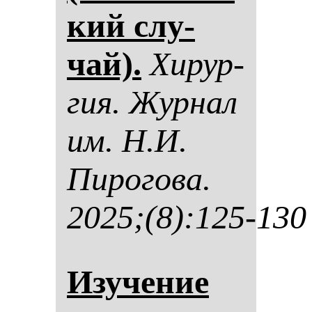
кий слу­
чай).
Хи­рур­
гия. Жур­нал
им. Н.И.
Пи­ро­го­ва.
2025;(8):125-130
Изу­че­ние