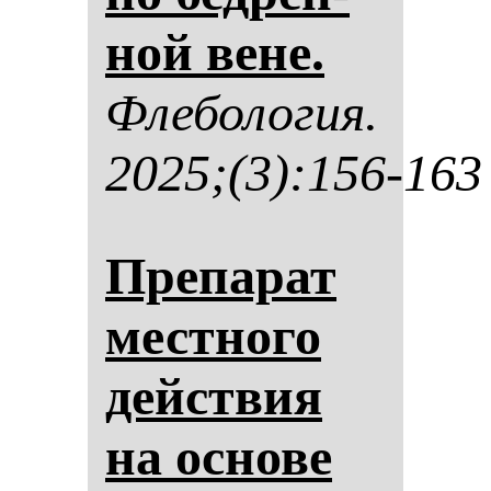
ной ве­не.
Фле­бо­ло­гия.
2025;(3):156-163
Пре­па­рат
мес­тно­го
действия
на ос­но­ве