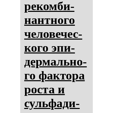
ре­ком­би­
нан­тно­го
че­ло­ве­чес­
ко­го эпи­
дер­маль­но­
го фак­то­ра
рос­та и
суль­фа­ди­