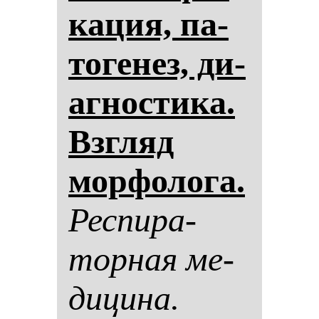
ка­ция, па­
то­ге­нез, ди­
аг­нос­ти­ка.
Взгляд
мор­фо­ло­га.
Рес­пи­ра­
тор­ная ме­
ди­ци­на.