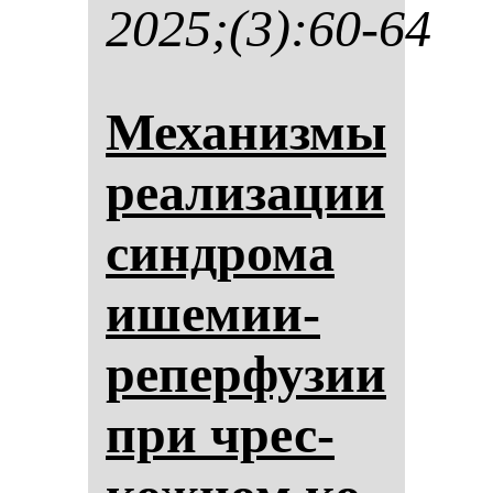
2025;(3):60-64
Ме­ха­низ­мы
ре­али­за­ции
син­дро­ма
ише­мии-
ре­пер­фу­зии
при чрес­