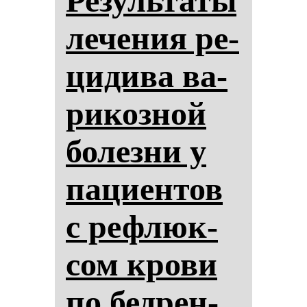
Ре­зуль­та­ты
ле­че­ния ре­
ци­ди­ва ва­
ри­коз­ной
бо­лез­ни у
па­ци­ен­тов
с реф­люк­
сом кро­ви
по бед­рен­