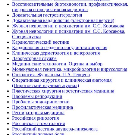
Восстановительные биотехнологии, профилактическая,
цифровая и предиктивная медицина
Доказательная гастроэнтерология
Доказательная кардиология (электронная версия)
Журнал неврологии и психиатрии им. С.С. Корсакова
Журнал неврологии и психиатрии им. С.С. Корсакова.
Спецвыпуски
Кардиологический вестник
Кардиология и сердечно-сосудистая хирургия
Клиническая дерматология и венерология
Лабораторная служба
Медицинские технологии. Оценка и выбор
Молекулярная генетика, микробиология и вирусология
Онкология. Журнал им. П.А. Герцена
Оперативная хирургия и клиническая анатомия
(Пироговский научный журнал)
Пластическая хирургия и эстетическая медицина
Проблемы репродукции
Проблемы эндокринологии
Профилактическая медицина
Респираторная медицина
Российская ринология
Российская стоматология
Российский вестник акушера-гинеколога
Российский журнал боли