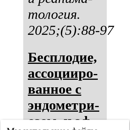
то­ло­гия.
2025;(5):88-97
Бес­пло­дие,
ас­со­ци­иро­
ван­ное с
эн­до­мет­ри­
озом, и эф­