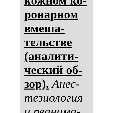
кож­ном ко­
ро­нар­ном
вме­ша­
тельстве
(ана­ли­ти­
чес­кий об­
зор).
Анес­
те­зи­оло­гия
и ре­ани­ма­