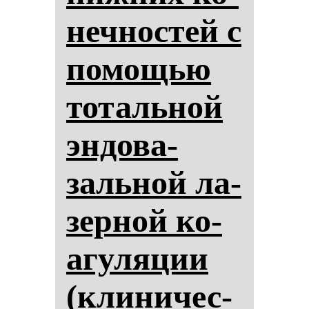
неч­нос­тей с
по­мощью
то­таль­ной
эн­до­ва­
заль­ной ла­
зер­ной ко­
агу­ля­ции
(кли­ни­чес­