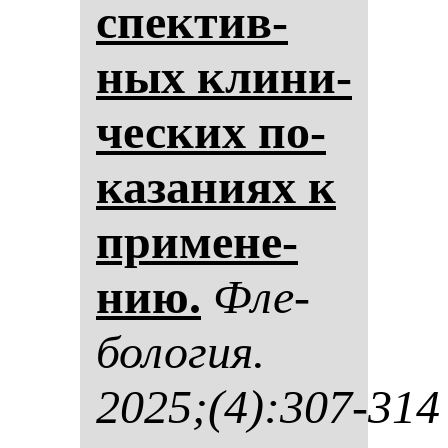
спек­тив­
ных кли­ни­
чес­ких по­
ка­за­ни­ях к
при­ме­не­
нию.
Фле­
бо­ло­гия.
2025;(4):307-314