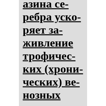
ази­на се­
реб­ра ус­ко­
ря­ет за­
жив­ле­ние
тро­фи­чес­
ких (хро­ни­
чес­ких) ве­
ноз­ных