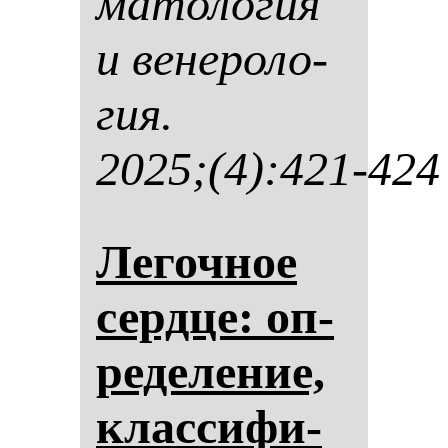
ма­то­ло­гия
и ве­не­ро­ло­
гия.
2025;(4):421-424
Ле­гоч­ное
сер­дце: оп­
ре­де­ле­ние,
клас­си­фи­