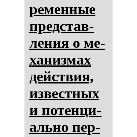
ре­мен­ные
пред­став­
ле­ния о ме­
ха­низ­мах
действия,
из­вес­тных
и по­тен­ци­
аль­но пер­