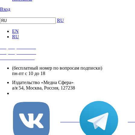
Вход
RU
EN
RU
+7 (495) 482-4118
+7 (495) 482-4329
+8 800 250-18-12
(бесплатный номер по вопросам подписки)
пн-пт с 10 до 18
Издательство «Медиа Сфера»
а/я 54, Москва, Россия, 127238
info@mediasphera.ru
вКонтакте
Tel