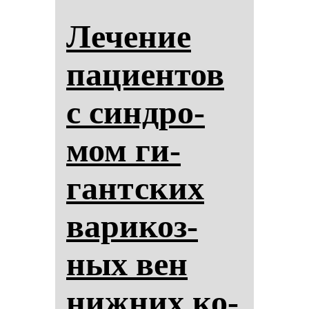
Ле­че­ние
па­ци­ен­тов
с син­дро­
мом ги­
гантских
ва­ри­коз­
ных вен
ниж­них ко­