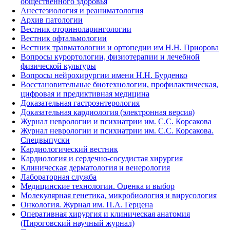
общественного здоровья
Анестезиология и реаниматология
Архив патологии
Вестник оториноларингологии
Вестник офтальмологии
Вестник травматологии и ортопедии им Н.Н. Приорова
Вопросы курортологии, физиотерапии и лечебной
физической культуры
Вопросы нейрохирургии имени Н.Н. Бурденко
Восстановительные биотехнологии, профилактическая,
цифровая и предиктивная медицина
Доказательная гастроэнтерология
Доказательная кардиология (электронная версия)
Журнал неврологии и психиатрии им. С.С. Корсакова
Журнал неврологии и психиатрии им. С.С. Корсакова.
Спецвыпуски
Кардиологический вестник
Кардиология и сердечно-сосудистая хирургия
Клиническая дерматология и венерология
Лабораторная служба
Медицинские технологии. Оценка и выбор
Молекулярная генетика, микробиология и вирусология
Онкология. Журнал им. П.А. Герцена
Оперативная хирургия и клиническая анатомия
(Пироговский научный журнал)