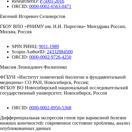
ResearcherID:
P-5001-2016
ORCID:
0000-0002-6563-0471
Евгений Игоревич Селиверстов
ГБОУ ВПО «РНИМУ им. Н.И. Пирогова» Минздрава России,
Москва, Россия
SPIN РИНЦ:
9011-1989
Scopus AuthorID:
24332884500
ORCID:
0000-0002-9726-4250
Максим Леонидович Филипенко
ФГБУН «Институт химической биологии и фундаментальной
медицины» СО РАН, Новосибирск, Россия;
ФГБОУ ВО Новосибирский национальный исследовательский
государственный университет, Новосибирск, Россия
ORCID:
0000-0002-8950-5368
Дифференциальная экспрессия генов при варикозной болезни
нижних конечностей: современное состояние проблемы, анализ
опубликованных данных