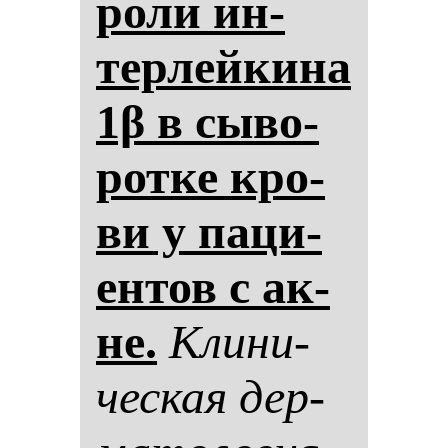
ро­ли ин­
тер­лей­ки­на
1β в сы­во­
рот­ке кро­
ви у па­ци­
ен­тов с ак­
не.
Кли­ни­
чес­кая дер­