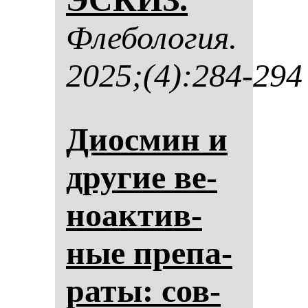
Фле­бо­ло­гия.
2025;(4):284-294
Диос­мин и
дру­гие ве­
но­ак­тив­
ные пре­па­
ра­ты: сов­