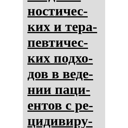
нос­ти­чес­
ких и те­ра­
пев­ти­чес­
ких под­хо­
дов в ве­де­
нии па­ци­
ен­тов с ре­
ци­ди­ви­ру­