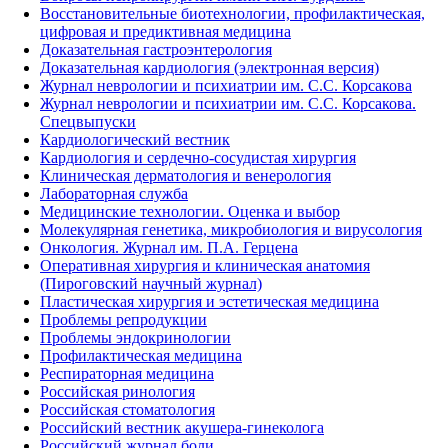
Восстановительные биотехнологии, профилактическая,
цифровая и предиктивная медицина
Доказательная гастроэнтерология
Доказательная кардиология (электронная версия)
Журнал неврологии и психиатрии им. С.С. Корсакова
Журнал неврологии и психиатрии им. С.С. Корсакова.
Спецвыпуски
Кардиологический вестник
Кардиология и сердечно-сосудистая хирургия
Клиническая дерматология и венерология
Лабораторная служба
Медицинские технологии. Оценка и выбор
Молекулярная генетика, микробиология и вирусология
Онкология. Журнал им. П.А. Герцена
Оперативная хирургия и клиническая анатомия
(Пироговский научный журнал)
Пластическая хирургия и эстетическая медицина
Проблемы репродукции
Проблемы эндокринологии
Профилактическая медицина
Респираторная медицина
Российская ринология
Российская стоматология
Российский вестник акушера-гинеколога
Российский журнал боли