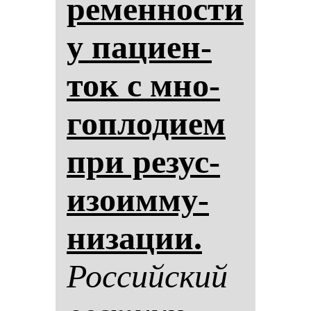
ре­мен­нос­ти
у па­ци­ен­
ток с мно­
гоп­ло­ди­ем
при ре­зус-
изо­им­му­
ни­за­ции.
Рос­сий­ский