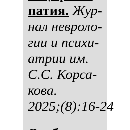
па­тия.
Жур­
нал нев­ро­ло­
гии и пси­хи­
ат­рии им.
С.С. Кор­са­
ко­ва.
2025;(8):16-24