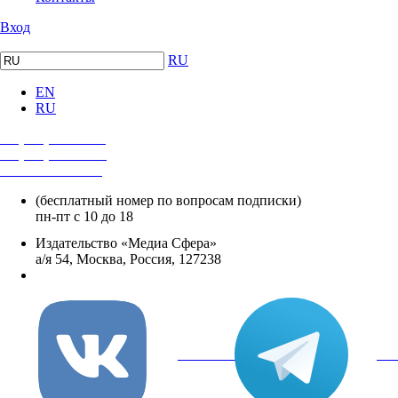
Вход
RU
EN
RU
+7 (495) 482-4118
+7 (495) 482-4329
+8 800 250-18-12
(бесплатный номер по вопросам подписки)
пн-пт с 10 до 18
Издательство «Медиа Сфера»
а/я 54, Москва, Россия, 127238
info@mediasphera.ru
вКонтакте
Tel