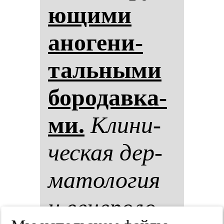
ющи­ми
ано­ге­ни­
таль­ны­ми
бо­ро­дав­ка­
ми.
Кли­ни­
чес­кая дер­
ма­то­ло­гия
и ве­не­ро­ло­