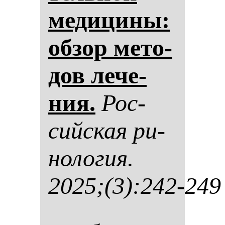
ме­ди­ци­ны:
об­зор ме­то­
дов ле­че­
ния.
Рос­
сий­ская ри­
но­ло­гия.
2025;(3):242-249