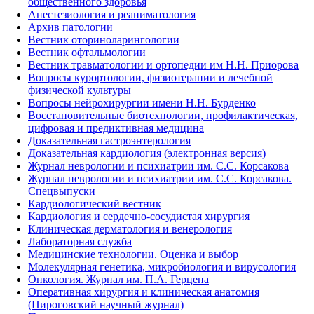
общественного здоровья
Анестезиология и реаниматология
Архив патологии
Вестник оториноларингологии
Вестник офтальмологии
Вестник травматологии и ортопедии им Н.Н. Приорова
Вопросы курортологии, физиотерапии и лечебной
физической культуры
Вопросы нейрохирургии имени Н.Н. Бурденко
Восстановительные биотехнологии, профилактическая,
цифровая и предиктивная медицина
Доказательная гастроэнтерология
Доказательная кардиология (электронная версия)
Журнал неврологии и психиатрии им. С.С. Корсакова
Журнал неврологии и психиатрии им. С.С. Корсакова.
Спецвыпуски
Кардиологический вестник
Кардиология и сердечно-сосудистая хирургия
Клиническая дерматология и венерология
Лабораторная служба
Медицинские технологии. Оценка и выбор
Молекулярная генетика, микробиология и вирусология
Онкология. Журнал им. П.А. Герцена
Оперативная хирургия и клиническая анатомия
(Пироговский научный журнал)