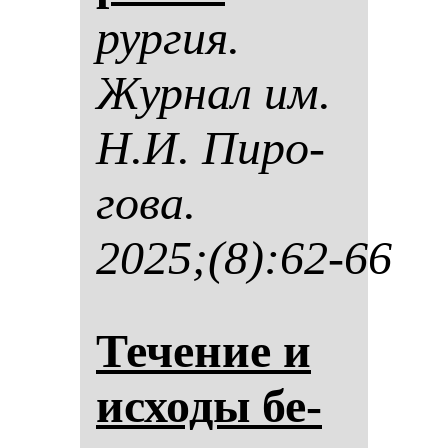
рур­гия.
Жур­нал им.
Н.И. Пи­ро­
го­ва.
2025;(8):62-66
Те­че­ние и
ис­хо­ды бе­