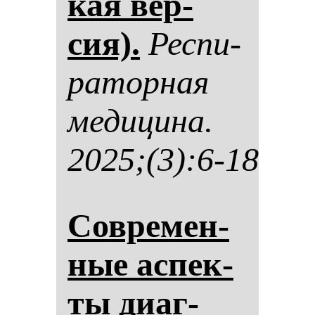
кая вер­
сия).
Рес­пи­
ра­тор­ная
ме­ди­ци­на.
2025;(3):6-18
Сов­ре­мен­
ные ас­пек­
ты ди­аг­