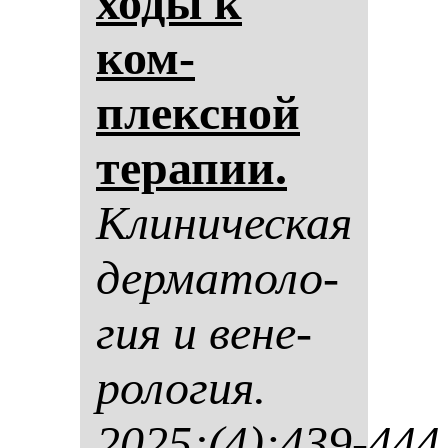
хо­ды к
ком­
плексной
те­ра­пии.
Кли­ни­чес­кая
дер­ма­то­ло­
гия и ве­не­
ро­ло­гия.
2025;(4):439-444