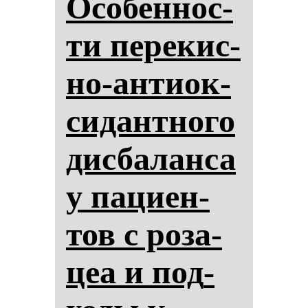
Осо­бен­нос­
ти пе­ре­кис­
но-ан­ти­ок­
си­дан­тно­го
дис­ба­лан­са
у па­ци­ен­
тов с ро­за­
цеа и под­