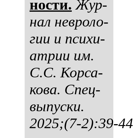
нос­ти.
Жур­
нал нев­ро­ло­
гии и пси­хи­
ат­рии им.
С.С. Кор­са­
ко­ва. Спец­
вы­пус­ки.
2025;(7-2):39-44