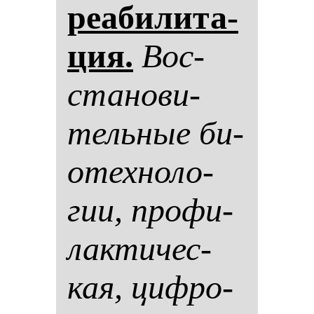
ре­аби­ли­та­
ция.
Вос­
ста­но­ви­
тель­ные би­
отех­но­ло­
гии, про­фи­
лак­ти­чес­
кая, циф­ро­