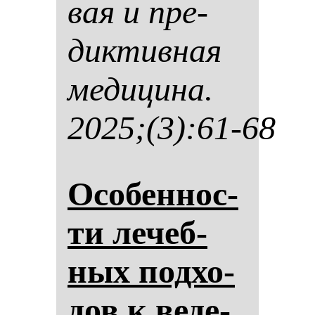
вая и пре­
дик­тив­ная
ме­ди­ци­на.
2025;(3):61-68
Осо­бен­нос­
ти ле­чеб­
ных под­хо­
дов к ве­де­