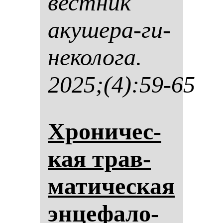
вес­тник
аку­ше­ра-ги­
не­ко­ло­га.
2025;(4):59-65
Хро­ни­чес­
кая трав­
ма­ти­чес­кая
эн­це­фа­ло­