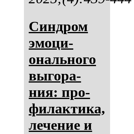
Син­дром
эмо­ци­
ональ­но­го
вы­го­ра­
ния: про­
фи­лак­ти­ка,
ле­че­ние и