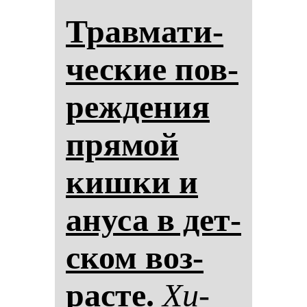
Трав­ма­ти­
чес­кие пов­
реж­де­ния
пря­мой
киш­ки и
ану­са в дет­
ском воз­
рас­те.
Хи­