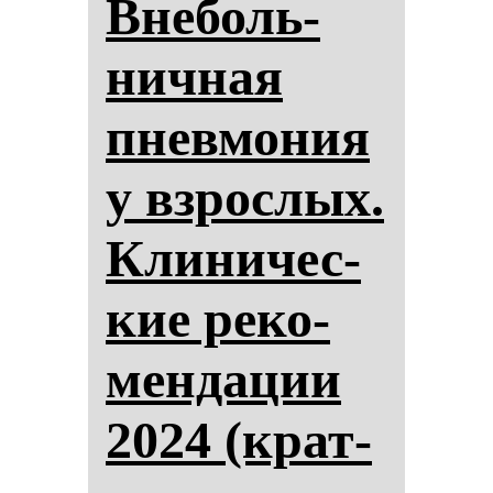
Вне­боль­
нич­ная
пнев­мо­ния
у взрос­лых.
Кли­ни­чес­
кие ре­ко­
мен­да­ции
2024 (крат­