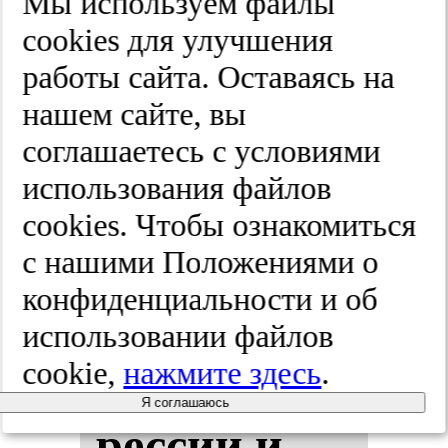
Мы используем файлы
гия.
cооkies для улучшения
2025;(5):658-665
работы сайта. Оставаясь на
нашем сайте, вы
соглашаетесь с условиями
Ак­ту­аль­
использования файлов
ные ас­пек­
cооkies. Чтобы ознакомиться
с нашими Положениями о
ты вза­
конфиденциальности и об
имоот­но­
использовании файлов
cookie,
нажмите здесь
.
ше­ний деп­
Я соглашаюсь
рес­сии и