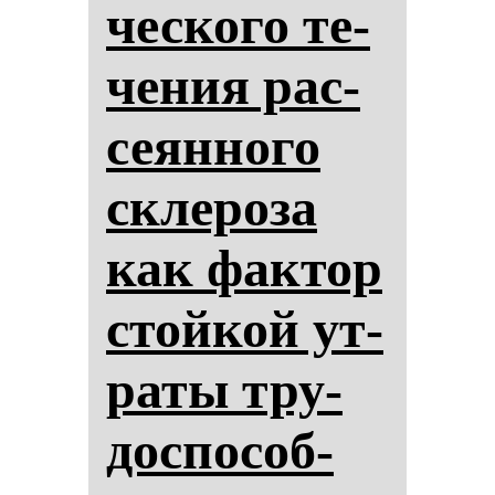
чес­ко­го те­
че­ния рас­
се­ян­но­го
скле­ро­за
как фак­тор
стой­кой ут­
ра­ты тру­
дос­по­соб­