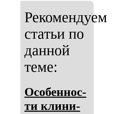
Рекомендуем
статьи по
данной
теме:
Осо­бен­нос­
ти кли­ни­