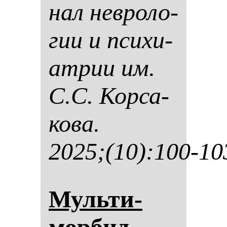
нал нев­ро­ло­
гии и пси­хи­
ат­рии им.
С.С. Кор­са­
ко­ва.
2025;(10):100-10
Муль­ти­
мор­бид­