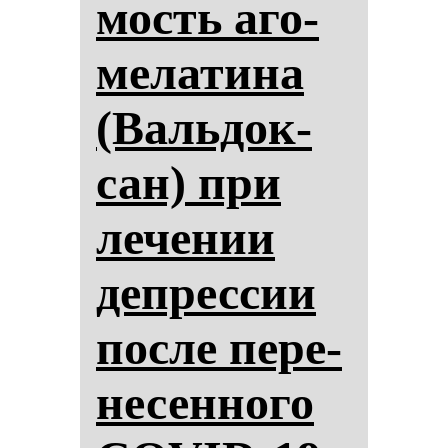
мость аго­
ме­ла­ти­на
(Валь­док­
сан) при
ле­че­нии
деп­рес­сии
пос­ле пе­ре­
не­сен­но­го