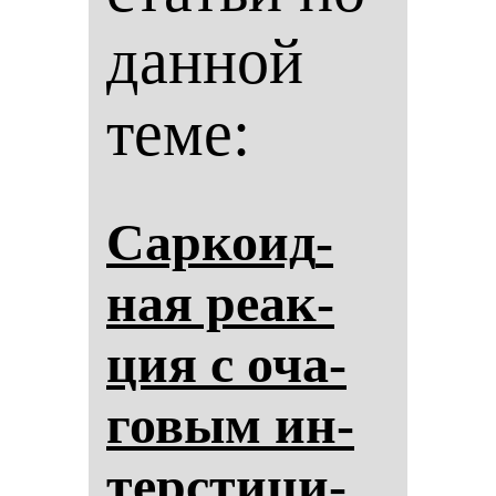
данной
теме:
Сар­ко­ид­
ная ре­ак­
ция с оча­
го­вым ин­
тер­сти­ци­