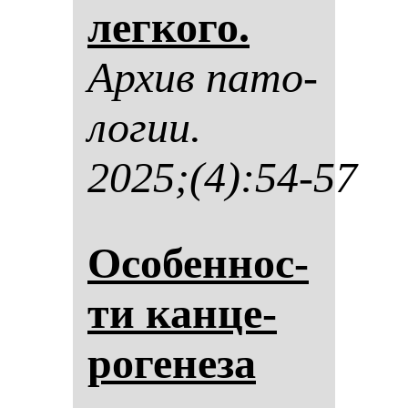
лег­ко­го.
Ар­хив па­то­
ло­гии.
2025;(4):54-57
Осо­бен­нос­
ти кан­це­
ро­ге­не­за