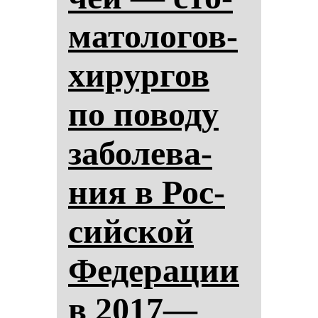
ма­то­ло­гов-
хи­рур­гов
по по­во­ду
за­бо­ле­ва­
ния в Рос­
сий­ской
Фе­де­ра­ции
в 2017—