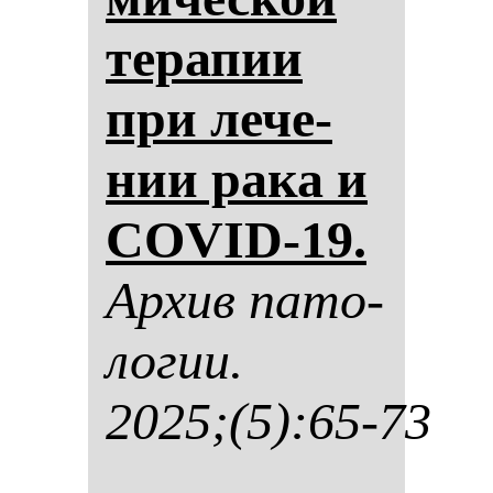
те­ра­пии
при ле­че­
нии ра­ка и
COVID-19.
Ар­хив па­то­
ло­гии.
2025;(5):65-73