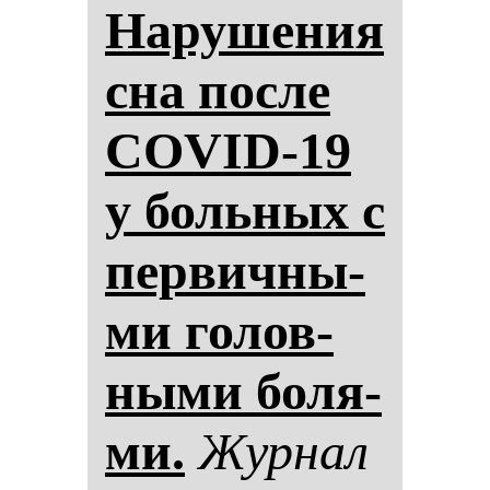
На­ру­ше­ния
сна пос­ле
COVID-19
у боль­ных с
пер­вич­ны­
ми го­лов­
ны­ми бо­ля­
ми.
Жур­нал