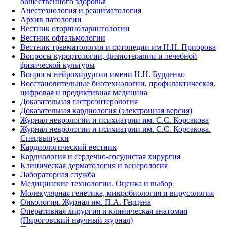
общественного здоровья
Анестезиология и реаниматология
Архив патологии
Вестник оториноларингологии
Вестник офтальмологии
Вестник травматологии и ортопедии им Н.Н. Приорова
Вопросы курортологии, физиотерапии и лечебной
физической культуры
Вопросы нейрохирургии имени Н.Н. Бурденко
Восстановительные биотехнологии, профилактическая,
цифровая и предиктивная медицина
Доказательная гастроэнтерология
Доказательная кардиология (электронная версия)
Журнал неврологии и психиатрии им. С.С. Корсакова
Журнал неврологии и психиатрии им. С.С. Корсакова.
Спецвыпуски
Кардиологический вестник
Кардиология и сердечно-сосудистая хирургия
Клиническая дерматология и венерология
Лабораторная служба
Медицинские технологии. Оценка и выбор
Молекулярная генетика, микробиология и вирусология
Онкология. Журнал им. П.А. Герцена
Оперативная хирургия и клиническая анатомия
(Пироговский научный журнал)