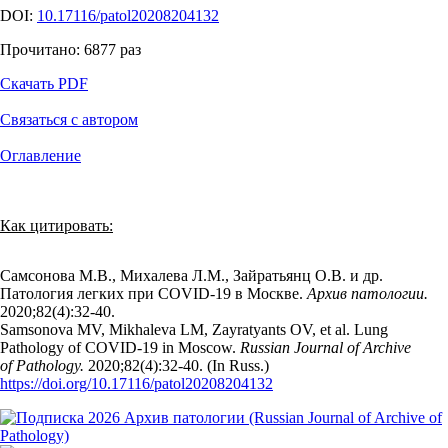
DOI:
10.17116/patol20208204132
Прочитано:
6877
раз
Скачать PDF
Связаться с автором
Оглавление
Как цитировать:
Самсонова М.В., Михалева Л.М., Зайратьянц О.В. и др.
Патология легких при COVID-19 в Москве.
Архив патологии.
2020;82(4):32‑40.
Samsonova MV, Mikhaleva LM, Zayratyants OV, et al. Lung
Pathology of COVID-19 in Moscow.
Russian Journal of Archive
of Pathology.
2020;82(4):32‑40. (In Russ.)
https://doi.org/10.17116/patol20208204132