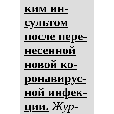
ким ин­
суль­том
пос­ле пе­ре­
не­сен­ной
но­вой ко­
ро­на­ви­рус­
ной ин­фек­
ции.
Жур­