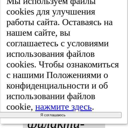
Мы используем файлы
ва­ни­ями
cооkies для улучшения
работы сайта. Оставаясь на
по дан­ным
нашем сайте, вы
дли­тель­но­
соглашаетесь с условиями
использования файлов
го пос­тгос­
cооkies. Чтобы ознакомиться
пи­таль­но­го
с нашими Положениями о
конфиденциальности и об
наб­лю­де­
использовании файлов
ния.
Про­
cookie,
нажмите здесь
.
Я соглашаюсь
фи­лак­ти­