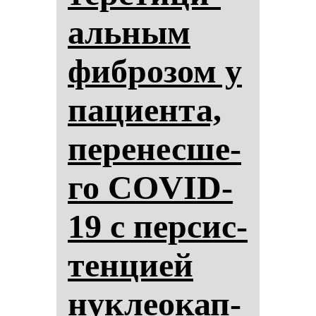
аль­ным
фиб­ро­зом у
па­ци­ен­та,
пе­ре­нес­ше­
го COVID-
19 с пер­сис­
тен­ци­ей
нук­ле­окап­