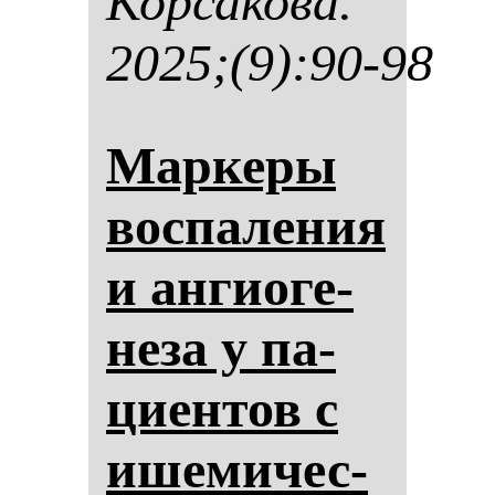
Кор­са­ко­ва.
2025;(9):90-98
Мар­ке­ры
вос­па­ле­ния
и ан­ги­оге­
не­за у па­
ци­ен­тов с
ише­ми­чес­