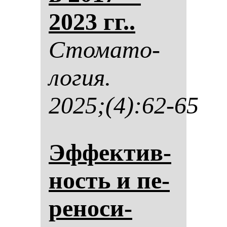
2023 гг..
Сто­ма­то­
ло­гия.
2025;(4):62-65
Эф­фек­тив­
ность и пе­
ре­но­си­