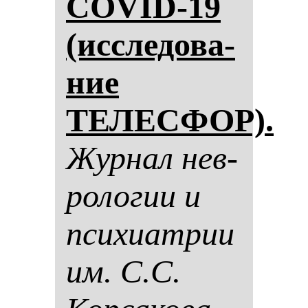
COVID-19
(ис­сле­до­ва­
ние
ТЕЛЕСФОР).
Жур­нал нев­
ро­ло­гии и
пси­хи­ат­рии
им. С.С.