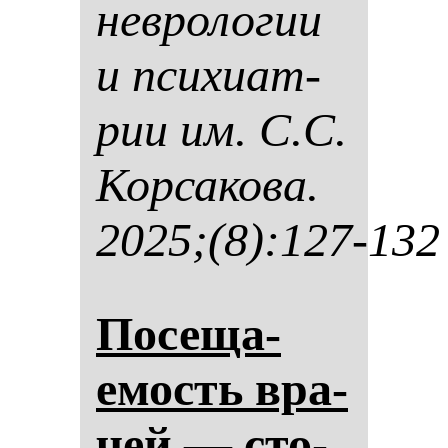
нев­ро­ло­гии
и пси­хи­ат­
рии им. С.С.
Кор­са­ко­ва.
2025;(8):127-132
По­се­ща­
емость вра­
чей — сто­