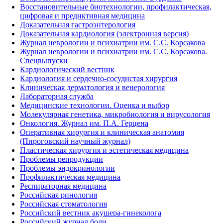
Восстановительные биотехнологии, профилактическая,
цифровая и предиктивная медицина
Доказательная гастроэнтерология
Доказательная кардиология (электронная версия)
Журнал неврологии и психиатрии им. С.С. Корсакова
Журнал неврологии и психиатрии им. С.С. Корсакова.
Спецвыпуски
Кардиологический вестник
Кардиология и сердечно-сосудистая хирургия
Клиническая дерматология и венерология
Лабораторная служба
Медицинские технологии. Оценка и выбор
Молекулярная генетика, микробиология и вирусология
Онкология. Журнал им. П.А. Герцена
Оперативная хирургия и клиническая анатомия
(Пироговский научный журнал)
Пластическая хирургия и эстетическая медицина
Проблемы репродукции
Проблемы эндокринологии
Профилактическая медицина
Респираторная медицина
Российская ринология
Российская стоматология
Российский вестник акушера-гинеколога
Российский журнал боли