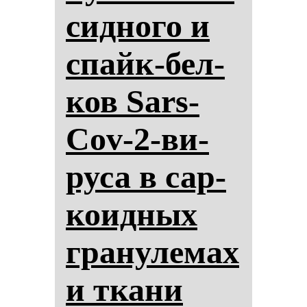
сид­но­го и
спайк-бел­
ков Sars-
Cov-2-ви­
ру­са в сар­
ко­ид­ных
гра­ну­ле­мах
и тка­ни