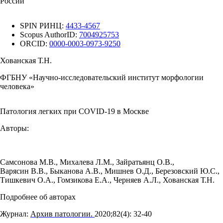
России
SPIN РИНЦ:
4433-4567
Scopus AuthorID:
7004925753
ORCID:
0000-0003-0973-9250
Хованская Т.Н.
ФГБНУ «Научно-исследовательский институт морфологии
человека»
Патология легких при COVID-19 в Москве
Авторы:
Самсонова М.В.
,
Михалева Л.М.
,
Зайратьянц О.В.
,
Варясин В.В.
,
Быканова А.В.
,
Мишнев О.Д.
,
Березовский Ю.С.
,
Тишкевич О.А.
,
Гомзикова Е.А.
,
Черняев А.Л.
,
Хованская Т.Н.
Подробнее об авторах
Журнал:
Архив патологии.
2020;82(4): 32‑40