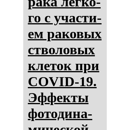
ра­ка лег­ко­
го с учас­ти­
ем ра­ко­вых
ство­ло­вых
кле­ток при
COVID-19.
Эф­фек­ты
фо­то­ди­на­
ми­чес­кой