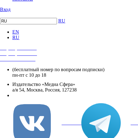
Вход
RU
EN
RU
+7 (495) 482-4118
+7 (495) 482-4329
+8 800 250-18-12
(бесплатный номер по вопросам подписки)
пн-пт с 10 до 18
Издательство «Медиа Сфера»
а/я 54, Москва, Россия, 127238
info@mediasphera.ru
вКонтакте
Tel