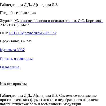
Гайнетдинова Д.Д.
,
Афандиева Л.З.
Подробнее об авторах
Журнал:
Журнал неврологии и психиатрии им. С.С. Корсакова.
2026;126(5): 74‑82
DOI:
10.17116/jnevro202612605174
Прочитано:
337
раз
Купить за 300
₽
Связаться с автором
Оглавление
Как цитировать:
Гайнетдинова Д.Д., Афандиева Л.З. Системное воспаление
при спастических формах детского церебрального паралича:
патогенетическая роль и возможности модуляции