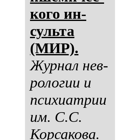
ко­го ин­
суль­та
(МИР).
Жур­нал нев­
ро­ло­гии и
пси­хи­ат­рии
им. С.С.
Кор­са­ко­ва.