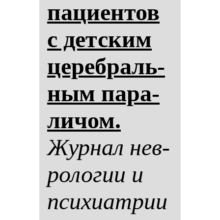
па­ци­ен­тов
с дет­ским
це­реб­раль­
ным па­ра­
ли­чом.
Жур­нал нев­
ро­ло­гии и
пси­хи­ат­рии