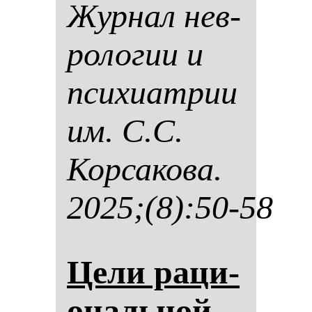
Жур­нал нев­
ро­ло­гии и
пси­хи­ат­рии
им. С.С.
Кор­са­ко­ва.
2025;(8):50-58
Це­ли ра­ци­
ональ­ной