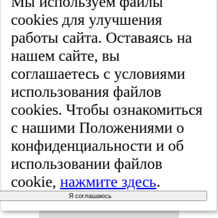
Мы используем файлы
вы­пус­ки.
cооkies для улучшения
работы сайта. Оставаясь на
2025;(10-2):5-11
нашем сайте, вы
соглашаетесь с условиями
Ког­ни­тив­
использования файлов
cооkies. Чтобы ознакомиться
ные дис­
с нашими Положениями о
фун­кции у
конфиденциальности и об
использовании файлов
де­тей с за­
cookie,
нажмите здесь
.
бо­ле­ва­ни­
Я соглашаюсь