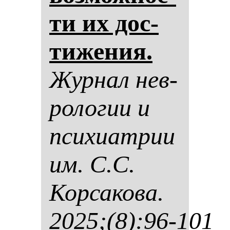
ти их дос­
ти­же­ния.
Жур­нал нев­
ро­ло­гии и
пси­хи­ат­рии
им. С.С.
Кор­са­ко­ва.
2025;(8):96-101