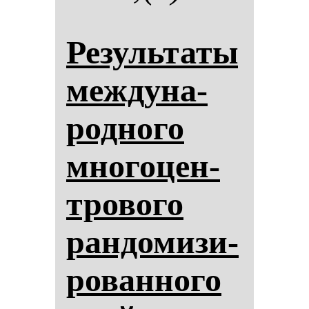
Ре­зуль­та­ты
меж­ду­на­
род­но­го
мно­го­цен­
тро­во­го
ран­до­ми­зи­
ро­ван­но­го