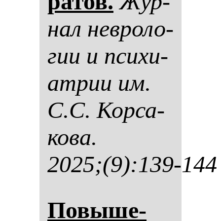
ра­тов.
Жур­
нал нев­ро­ло­
гии и пси­хи­
ат­рии им.
С.С. Кор­са­
ко­ва.
2025;(9):139-144
По­вы­ше­