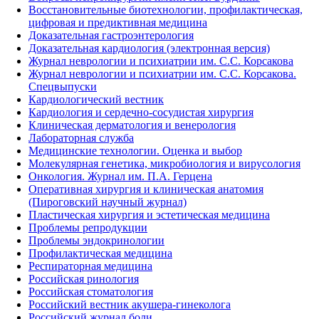
Восстановительные биотехнологии, профилактическая,
цифровая и предиктивная медицина
Доказательная гастроэнтерология
Доказательная кардиология (электронная версия)
Журнал неврологии и психиатрии им. С.С. Корсакова
Журнал неврологии и психиатрии им. С.С. Корсакова.
Спецвыпуски
Кардиологический вестник
Кардиология и сердечно-сосудистая хирургия
Клиническая дерматология и венерология
Лабораторная служба
Медицинские технологии. Оценка и выбор
Молекулярная генетика, микробиология и вирусология
Онкология. Журнал им. П.А. Герцена
Оперативная хирургия и клиническая анатомия
(Пироговский научный журнал)
Пластическая хирургия и эстетическая медицина
Проблемы репродукции
Проблемы эндокринологии
Профилактическая медицина
Респираторная медицина
Российская ринология
Российская стоматология
Российский вестник акушера-гинеколога
Российский журнал боли