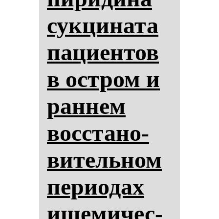
сук­ци­на­та
па­ци­ен­тов
в ос­тром и
ран­нем
вос­ста­но­
ви­тель­ном
пе­ри­одах
ише­ми­чес­