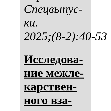
Спец­вы­пус­
ки.
2025;(8-2):40-53
Ис­сле­до­ва­
ние меж­ле­
карствен­
но­го вза­