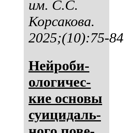
им. С.С.
Кор­са­ко­ва.
2025;(10):75-84
Ней­ро­би­
оло­ги­чес­
кие ос­но­вы
су­ици­даль­
но­го по­ве­