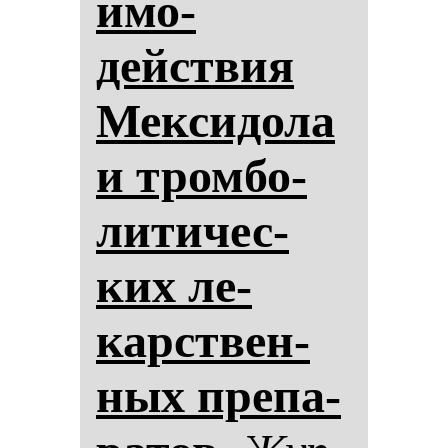
имо­
действия
Мек­си­до­ла
и тром­бо­
ли­ти­чес­
ких ле­
карствен­
ных пре­па­