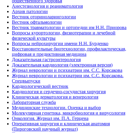
общественного здоровья
Анестезиология и реаниматология
Архив патологии
Вестник оториноларингологии
Вестник офтальмологии
Вестник травматологии и ортопедии им Н.Н. Приорова
Вопросы курортологии, физиотерапии и лечебной
физической культуры
Вопросы нейрохирургии имени Н.Н. Бурденко
Восстановительные биотехнологии, профилактическая,
цифровая и предиктивная медицина
Доказательная гастроэнтерология
Доказательная кардиология (электронная версия)
Журнал неврологии и психиатрии им. С.С. Корсакова
Журнал неврологии и психиатрии им. С.С. Корсакова.
Спецвыпуски
Кардиологический вестник
Кардиология и сердечно-сосудистая хирургия
Клиническая дерматология и венерология
Лабораторная служба
Медицинские технологии. Оценка и выбор
Молекулярная генетика, микробиология и вирусология
Онкология. Журнал им. П.А. Герцена
Оперативная хирургия и клиническая анатомия
(Пироговский научный журнал)