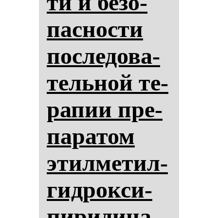
ти и бе­зо­
пас­нос­ти
пос­ле­до­ва­
тель­ной те­
ра­пии пре­
па­ра­том
этил­ме­тил­
гид­рок­си­
пи­ри­ди­на