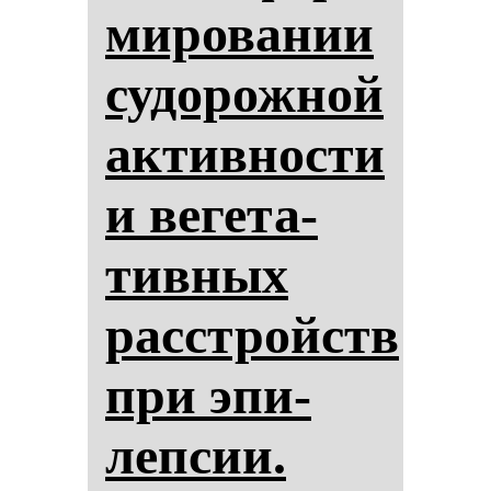
ми­ро­ва­нии
су­до­рож­ной
ак­тив­нос­ти
и ве­ге­та­
тив­ных
расстройств
при эпи­
леп­сии.