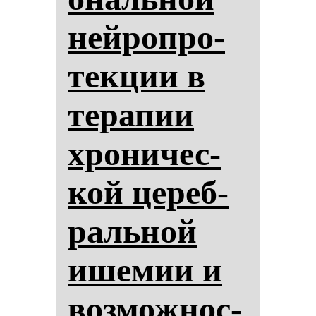
ней­роп­ро­
тек­ции в
те­ра­пии
хро­ни­чес­
кой це­реб­
раль­ной
ише­мии и
воз­мож­нос­