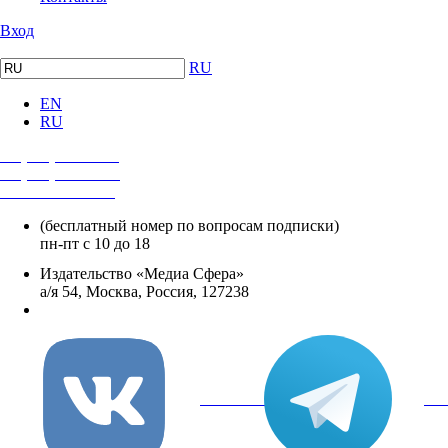
Вход
RU
EN
RU
+7 (495) 482-4118
+7 (495) 482-4329
+8 800 250-18-12
(бесплатный номер по вопросам подписки)
пн-пт с 10 до 18
Издательство «Медиа Сфера»
а/я 54, Москва, Россия, 127238
info@mediasphera.ru
вКонтакте
Tel