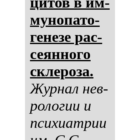
ци­тов в им­
му­но­па­то­
ге­не­зе рас­
се­ян­но­го
скле­ро­за.
Жур­нал нев­
ро­ло­гии и
пси­хи­ат­рии
им. С.С.