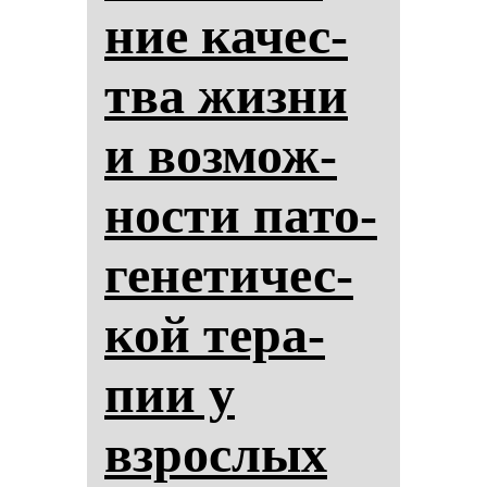
ние ка­чес­
тва жиз­ни
и воз­мож­
нос­ти па­то­
ге­не­ти­чес­
кой те­ра­
пии у
взрос­лых