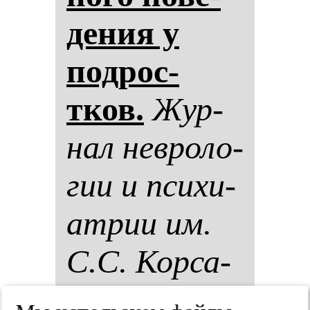
де­ния у
под­рос­
тков.
Жур­
нал нев­ро­ло­
гии и пси­хи­
ат­рии им.
С.С. Кор­са­
ко­ва. Спец­