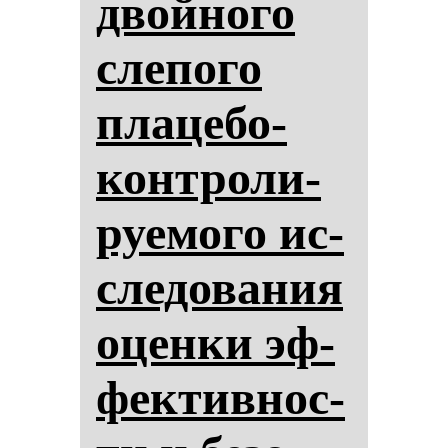
двой­но­го
сле­по­го
пла­це­бо-
кон­тро­ли­
ру­емо­го ис­
сле­до­ва­ния
оцен­ки эф­
фек­тив­нос­