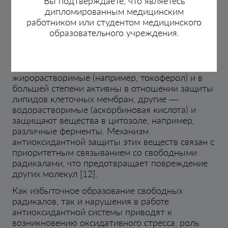
Вы подтверждаете, что являетесь
кофактора) [8]. Собственной антиоксидантной
дипломированным медицинским
активностью обладают многие соединения, в
работником или студентом медицинского
первую очередь витамины (токоферол, бета-
образовательного учреждения.
каротин, аскорбиновая кислота), различные
вещества растительного происхождения
(танины, флавоноиды, антоцианы и др.),
билирубин, мелатонин и др. [12] Часть из них
жирорастворимые (например, токоферол) и в
большей степени активны в отношении защиты
липидов клеточных мембран, другие —
водорастворимые (аскорбиновая кислота) и
защищают вещества в цитозоле, например,
различные ферменты. Механизм
антиоксидантной защиты этих веществ связан с
приоритетным связыванием со свободными
радикалами, что предотвращает повреждение
других молекул [12].
Как избыточное образование свободных
радикалов, так и нарушения в работе
антиоксидантной системы приводят к
возникновению оксидативного стресса, роль