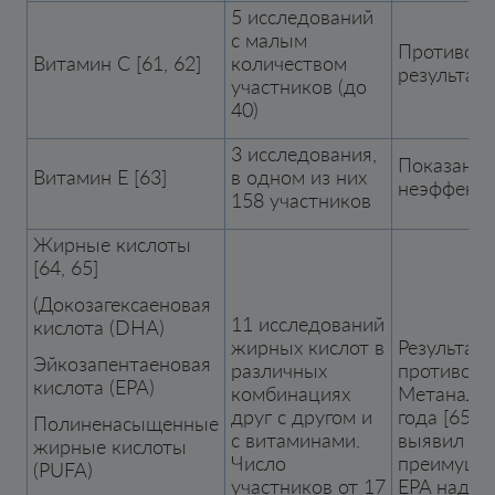
5 исследований
с малым
Противор
Витамин C [61, 62]
количеством
результат
участников (до
40)
3 исследования,
Показана
Витамин E [63]
в одном из них
неэффекти
158 участников
Жирные кислоты
[64, 65]
(Докозагексаеновая
11 исследований
кислота (DHA)
жирных кислот в
Результат
Эйкозапентаеновая
различных
противоре
кислота (EPA)
комбинациях
Метанализ
друг с другом и
года [65] н
Полиненасыщенные
с витаминами.
выявил
жирные кислоты
Число
преимуще
(PUFA)
участников от 17
EPA над п