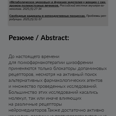
«Ме­та­бо­ли­чес­кое здо­ровье» и фун­кция эн­до­те­лия у жен­щин с син­
дро­мом по­ли­кис­тоз­ных яич­ни­ков.
Рос­сий­ский вес­тник аку­ше­ра-ги­
не­ко­ло­га.
2025;(5):27-34
Сво­бод­ные ра­ди­ка­лы в реп­ро­дук­тив­ных про­цес­сах.
Проб­ле­мы реп­
ро­дук­ции.
2025;(5):51-57
Резюме / Abstract:
До настоящего времени
для психофармакотерапии шизофрении
применяются только блокаторы допаминовых
рецепторов, несмотря на активный поиск
альтернативных фармакологических агентов
и множество проведенных исследований.
Большинство этих исследований касались
молекул, так или иначе влияющих
на различные рецепторы
нейромедиаторов.Также достаточно активно
изучались различные противовоспалительные