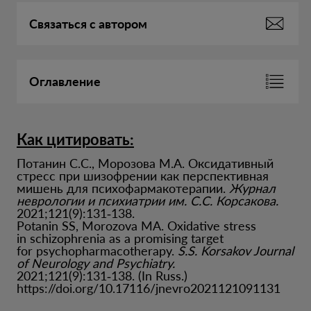
Связаться с автором
Оглавление
Как цитировать:
Потанин С.С., Морозова М.А. Оксидативный
стресс при шизофрении как перспективная
мишень для психофармакотерапии.
Журнал
неврологии и психиатрии им. С.С. Корсакова.
2021;121(9):131‑138.
Potanin SS, Morozova MA. Oxidative stress
in schizophrenia as a promising target
for psychopharmacotherapy.
S.S. Korsakov Journal
of Neurology and Psychiatry.
2021;121(9):131‑138. (In Russ.)
https://doi.org/10.17116/jnevro2021121091131