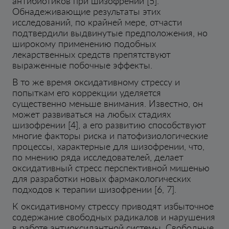
антибиотиков при шизофрении [5].
Обнадеживающие результаты этих
исследований, по крайней мере, отчасти
подтвердили выдвинутые предположения, но
широкому применению подобных
лекарственных средств препятствуют
выраженные побочные эффекты.
В то же время оксидативному стрессу и
попыткам его коррекции уделяется
существенно меньше внимания. Известно, он
может развиваться на любых стадиях
шизофрении [4], а его развитию способствуют
многие факторы риска и патофизиологические
процессы, характерные для шизофрении, что,
по мнению ряда исследователей, делает
оксидативный стресс перспективной мишенью
для разработки новых фармакологических
подходов к терапии шизофрении [6, 7].
К оксидативному стрессу приводят избыточное
содержание свободных радикалов и нарушения
в работе антиоксидантной системы. Свободные