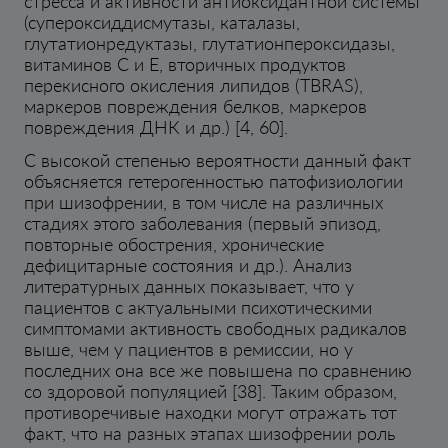
стресса и активности антиоксидантной системы
(супероксиддисмутазы, каталазы,
глутатионредуктазы, глутатионпероксидазы,
витаминов C и E, вторичных продуктов
перекисного окисления липидов (TBRAS),
маркеров повреждения белков, маркеров
повреждения ДНК и др.) [4, 60].
С высокой степенью вероятности данный факт
объясняется гетерогенностью патофизиологии
при шизофрении, в том числе на различных
стадиях этого заболевания (первый эпизод,
повторные обострения, хронические
дефицитарные состояния и др.). Анализ
литературных данных показывает, что у
пациентов с актуальными психотическими
симптомами активность свободных радикалов
выше, чем у пациентов в ремиссии, но у
последних она все же повышена по сравнению
со здоровой популяцией [38]. Таким образом,
противоречивые находки могут отражать тот
факт, что на разных этапах шизофрении роль