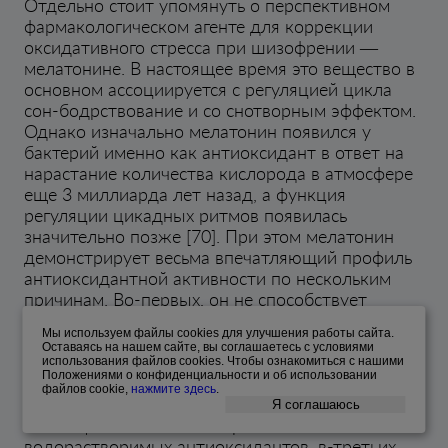
Отдельно стоит упомянуть о перспективном
фармакологическом агенте для коррекции
оксидативного стресса при шизофрении —
мелатонине. В настоящее время это вещество в
основном ассоциируется с регуляцией цикла
сон-бодрствование и со снотворным эффектом.
Однако изначально мелатонин появился у
бактерий именно как антиоксидант в ответ на
нарастание количества кислорода в атмосфере
еще 3 миллиарда лет назад, а функция
регуляции цикадных ритмов появилась
значительно позже [70]. При этом мелатонин
демонстрирует весьма впечатляющий профиль
антиоксидантной активности по нескольким
причинам. Во-первых, он не способствует
поддержанию оксидативного стресса, так как
Мы используем файлы cооkies для улучшения работы сайта.
сам не становится свободным радикалом при
Оставаясь на нашем сайте, вы соглашаетесь с условиями
связывании активных форм кислорода (в
использования файлов cооkies. Чтобы ознакомиться с нашими
Положениями о конфиденциальности и об использовании
отличие, например, от витамина E), во-вторых,
файлов cookie,
нажмите здесь
.
он работает как в цитозоле, так и в мембранах,
Я соглашаюсь
совмещая активности жиро- и
водорастворимых антиоксидантов, в-третьих,