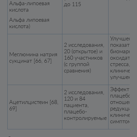
Альфа-липоевая
до 115
кислота
Альфа липоевая
кислота)
Улучшени
2 исследования,
показател
20 (открытое) и
биомарке
Меглюмина натрия
160 участников
оксидатив
сукцинат [66, 67]
(с группой
стресса,
сравнения)
клиническ
улучшени
Эффектив
2 исследования,
плацебо в
120 и 84
Ацетилцистеин [68,
отношени
пациента,
69]
редукции
плацебо-
клиническ
контролируемые
симптомо