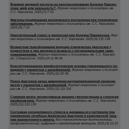
Вли­яние мо­че­вой кис­ло­ты на прог­рес­си­ро­ва­ние бо­лез­ни Пар­кин­
со­на: миф или ре­аль­ность?.
Жур­нал нев­ро­ло­гии и пси­хи­ат­рии им.
С.С. Кор­са­ко­ва.
2025;(7):7-14
Фак­то­ры под­дер­жа­ния хро­ни­чес­ко­го вос­па­ле­ния при пси­хи­чес­ких
за­бо­ле­ва­ни­ях.
Жур­нал нев­ро­ло­гии и пси­хи­ат­рии им. С.С. Кор­са­ко­ва.
2025;(8):7-15
Окис­ли­тель­ный стресс и деп­рес­сия при бо­лез­ни Пар­кин­со­на.
Жур­
нал нев­ро­ло­гии и пси­хи­ат­рии им. С.С. Кор­са­ко­ва.
2025;(9):131-138
Воз­рас­тная тран­сфор­ма­ция ве­ду­щих кли­ни­чес­ких ди­аг­но­зов у
под­рос­тков и лиц мо­ло­до­го воз­рас­та с не­су­ици­даль­ны­ми са­мо­
пов­реж­де­ни­ями.
Жур­нал нев­ро­ло­гии и пси­хи­ат­рии им. С.С. Кор­са­ко­
ва. Спец­вы­пус­ки.
2025;(10-2):48-56
Кон­сти­ту­ци­ональ­но-мор­фо­ло­ги­чес­кие ос­но­вы су­ици­даль­но­го по­
ве­де­ния у па­ци­ен­тов с ши­зоф­ре­ни­ей.
Жур­нал нев­ро­ло­гии и пси­хи­ат­
рии им. С.С. Кор­са­ко­ва.
2025;(11):52-56
Поиск фак­то­ров рис­ка за­мед­ле­ния внут­рип­ред­сер­дной про­во­ди­
мос­ти у па­ци­ен­тов с ши­зоф­ре­ни­ей.
Жур­нал нев­ро­ло­гии и пси­хи­ат­
рии им. С.С. Кор­са­ко­ва.
2025;(11):111-116
Ста­ре­ние моз­га: мо­ле­ку­ляр­ные ми­ше­ни ге­роп­ро­тек­ции и стра­те­гии
про­фи­лак­ти­ки.
Жур­нал нев­ро­ло­гии и пси­хи­ат­рии им. С.С. Кор­са­ко­ва.
2025;(11):132-139
Сос­то­яние ок­си­да­тив­но­го стрес­са и ди­на­ми­ка его пат­тер­нов при
при­ме­не­нии ле­чеб­ных фи­зи­чес­ких фак­то­ров в ком­плексной те­ра­
пии ва­зо­мо­тор­но­го ри­ни­та.
Вос­ста­но­ви­тель­ные би­отех­но­ло­гии,
про­фи­лак­ти­чес­кая, циф­ро­вая и пре­дик­тив­ная ме­ди­ци­на.
2025;(3):12-21