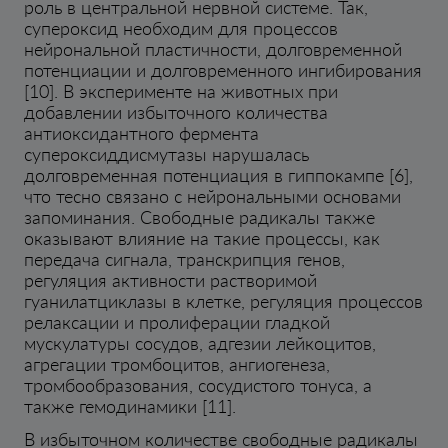
роль в центральной нервной системе. Так,
супероксид необходим для процессов
нейрональной пластичности, долговременной
потенциации и долговременного ингибирования
[10]. В эксперименте на животных при
добавлении избыточного количества
антиоксидантного фермента
супероксиддисмутазы нарушалась
долговременная потенциация в гиппокампе [6],
что тесно связано с нейрональными основами
запоминания. Свободные радикалы также
оказывают влияние на такие процессы, как
передача сигнала, транскрипция генов,
регуляция активности растворимой
гуанилатциклазы в клетке, регуляция процессов
релаксации и пролиферации гладкой
мускулатуры сосудов, адгезии лейкоцитов,
агрегации тромбоцитов, ангиогенеза,
тромбообразования, сосудистого тонуса, а
также гемодинамики [11].
В избыточном количестве свободные радикалы