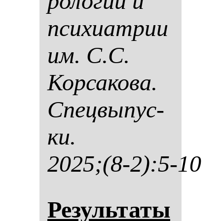
ро­ло­гии и
пси­хи­ат­рии
им. С.С.
Кор­са­ко­ва.
Спец­вы­пус­
ки.
2025;(8-2):5-10
Ре­зуль­та­ты