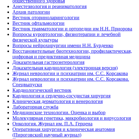
общественного здоровья
Анестезиология и реаниматология
Архив патологии
Вестник оториноларингологии
Вестник офтальмологии
Вестник травматологии и ортопедии им Н.Н. Приорова
Вопросы курортологии, физиотерапии и лечебной
физической культуры
Вопросы нейрохирургии имени Н.Н. Бурденко
Восстановительные биотехнологии, профилактическая,
цифровая и предиктивная медицина
Доказательная гастроэнтерология
Доказательная кардиология (электронная версия)
Журнал неврологии и психиатрии им. С.С. Корсакова
Журнал неврологии и психиатрии им. С.С. Корсакова.
Спецвыпуски
Кардиологический вестник
Кардиология и сердечно-сосудистая хирургия
Клиническая дерматология и венерология
Лабораторная служба
Медицинские технологии. Оценка и выбор
Молекулярная генетика, микробиология и вирусология
Онкология. Журнал им. П.А. Герцена
Оперативная хирургия и клиническая анатомия
(Пироговский научный журнал)