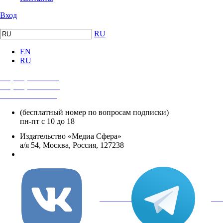
Вход
RU
EN
RU
+7 (495) 482-4118
+7 (495) 482-4329
+8 800 250-18-12
(бесплатный номер по вопросам подписки)
пн-пт с 10 до 18
Издательство «Медиа Сфера»
а/я 54, Москва, Россия, 127238
info@mediasphera.ru
вКонтакте
Tel