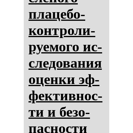
пла­це­бо-
кон­тро­ли­
ру­емо­го ис­
сле­до­ва­ния
оцен­ки эф­
фек­тив­нос­
ти и бе­зо­
пас­нос­ти