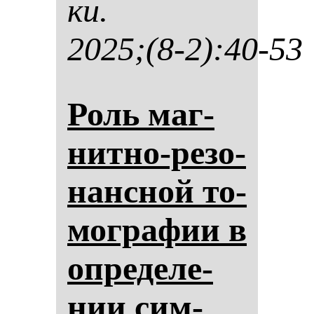
ки.
2025;(8-2):40-53
Роль маг­
нит­но-ре­зо­
нан­сной то­
мог­ра­фии в
оп­ре­де­ле­
нии сим­