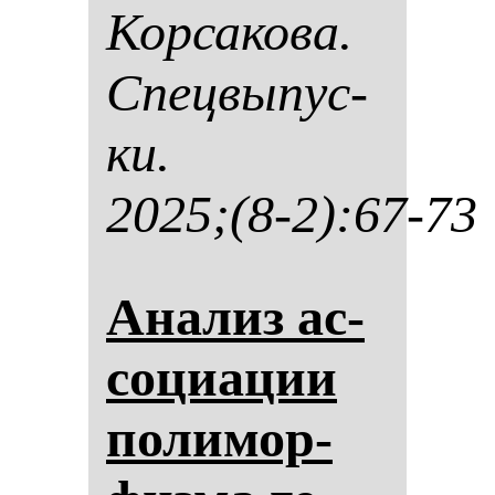
Кор­са­ко­ва.
Спец­вы­пус­
ки.
2025;(8-2):67-73
Ана­лиз ас­
со­ци­ации
по­ли­мор­