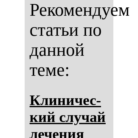
Рекомендуем
статьи по
данной
теме:
Кли­ни­чес­
кий слу­чай
ле­че­ния