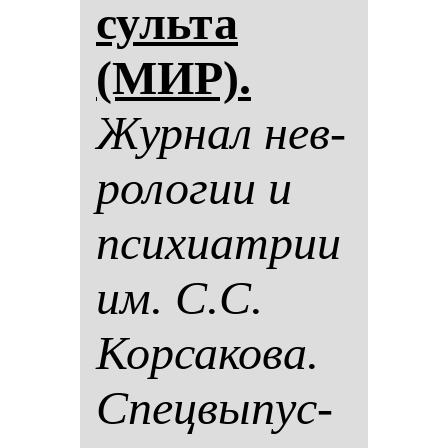
суль­та
(МИР).
Жур­нал нев­
ро­ло­гии и
пси­хи­ат­рии
им. С.С.
Кор­са­ко­ва.
Спец­вы­пус­