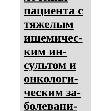
па­ци­ен­та с
тя­же­лым
ише­ми­чес­
ким ин­
суль­том и
он­ко­ло­ги­
чес­ким за­
бо­ле­ва­ни­