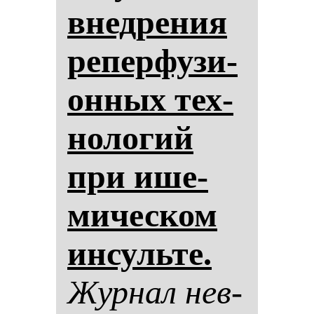
внед­ре­ния
ре­пер­фу­зи­
он­ных тех­
но­ло­гий
при ише­
ми­чес­ком
ин­суль­те.
Жур­нал нев­