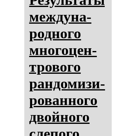
меж­ду­на­
род­но­го
мно­го­цен­
тро­во­го
ран­до­ми­зи­
ро­ван­но­го
двой­но­го
сле­по­го