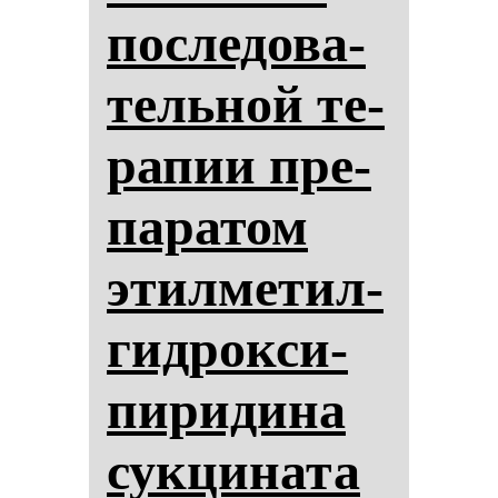
пос­ле­до­ва­
тель­ной те­
ра­пии пре­
па­ра­том
этил­ме­тил­
гид­рок­си­
пи­ри­ди­на
сук­ци­на­та