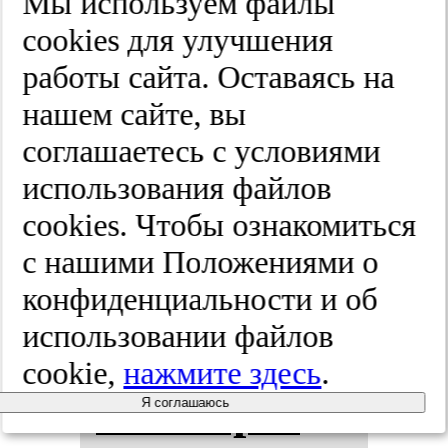
Мы используем файлы
ки.
cооkies для улучшения
работы сайта. Оставаясь на
2025;(8-2):74-80
нашем сайте, вы
соглашаетесь с условиями
По­вы­ше­
использования файлов
cооkies. Чтобы ознакомиться
ние дос­туп­
с нашими Положениями о
нос­ти ре­
конфиденциальности и об
использовании файлов
пер­фу­зи­он­
cookie,
нажмите здесь
.
ной те­ра­
Я соглашаюсь