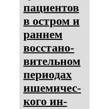
па­ци­ен­тов
в ос­тром и
ран­нем
вос­ста­но­
ви­тель­ном
пе­ри­одах
ише­ми­чес­
ко­го ин­