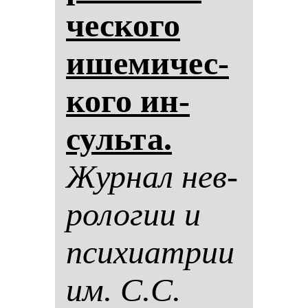
чес­ко­го
ише­ми­чес­
ко­го ин­
суль­та.
Жур­нал нев­
ро­ло­гии и
пси­хи­ат­рии
им. С.С.