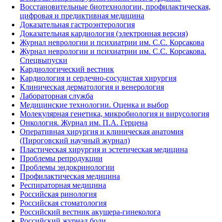
Восстановительные биотехнологии, профилактическая,
цифровая и предиктивная медицина
Доказательная гастроэнтерология
Доказательная кардиология (электронная версия)
Журнал неврологии и психиатрии им. С.С. Корсакова
Журнал неврологии и психиатрии им. С.С. Корсакова.
Спецвыпуски
Кардиологический вестник
Кардиология и сердечно-сосудистая хирургия
Клиническая дерматология и венерология
Лабораторная служба
Медицинские технологии. Оценка и выбор
Молекулярная генетика, микробиология и вирусология
Онкология. Журнал им. П.А. Герцена
Оперативная хирургия и клиническая анатомия
(Пироговский научный журнал)
Пластическая хирургия и эстетическая медицина
Проблемы репродукции
Проблемы эндокринологии
Профилактическая медицина
Респираторная медицина
Российская ринология
Российская стоматология
Российский вестник акушера-гинеколога
Российский журнал боли