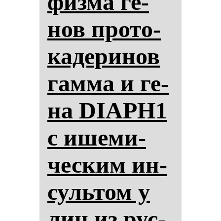
физ­ма ге­
нов про­то­
ка­де­ри­нов
гам­ма и ге­
на DIAPH1
с ише­ми­
чес­ким ин­
суль­том у
лиц из рус­