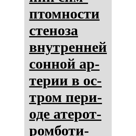
птом­нос­ти
сте­но­за
внут­рен­ней
сон­ной ар­
те­рии в ос­
тром пе­ри­
оде ате­рот­
ром­бо­ти­