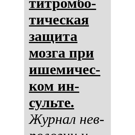
тит­ром­бо­
ти­чес­кая
за­щи­та
моз­га при
ише­ми­чес­
ком ин­
суль­те.
Жур­нал нев­