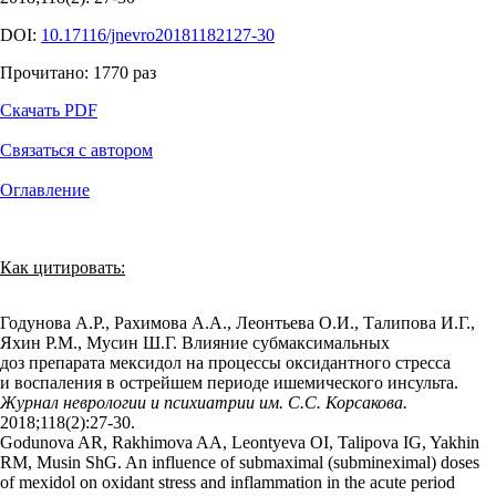
DOI:
10.17116/jnevro20181182127-30
Прочитано:
1770
раз
Скачать PDF
Связаться с автором
Оглавление
Как цитировать:
Годунова А.Р., Рахимова А.А., Леонтьева О.И., Талипова И.Г.,
Яхин Р.М., Мусин Ш.Г. Влияние субмаксимальных
доз препарата мексидол на процессы оксидантного стресса
и воспаления в острейшем периоде ишемического инсульта.
Журнал неврологии и психиатрии им. С.С. Корсакова.
2018;118(2):27‑30.
Godunova AR, Rakhimova AA, Leontyeva OI, Talipova IG, Yakhin
RM, Musin ShG. An influence of submaximal (submineximal) doses
of mexidol on oxidant stress and inflammation in the acute period