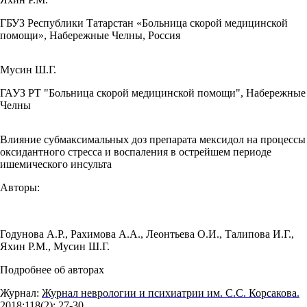
ГБУЗ Республики Татарстан «Больница скорой медицинской
помощи», Набережные Челны, Россия
Мусин Ш.Г.
ГАУЗ РТ "Больница скорой медицинской помощи", Набережные
Челны
Влияние субмаксимальных доз препарата мексидол на процессы
оксидантного стресса и воспаления в острейшем периоде
ишемического инсульта
Авторы:
Годунова А.Р.
,
Рахимова А.А.
,
Леонтьева О.И.
,
Талипова И.Г.
,
Яхин Р.М.
,
Мусин Ш.Г.
Подробнее об авторах
Журнал:
Журнал неврологии и психиатрии им. С.С. Корсакова.
2018;118(2): 27‑30