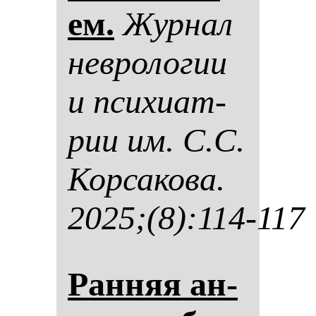
ем.
Жур­нал
нев­ро­ло­гии
и пси­хи­ат­
рии им. С.С.
Кор­са­ко­ва.
2025;(8):114-117
Ран­няя ан­