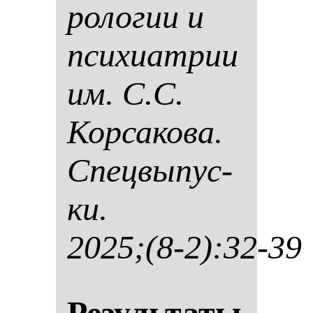
ро­ло­гии и
пси­хи­ат­рии
им. С.С.
Кор­са­ко­ва.
Спец­вы­пус­
ки.
2025;(8-2):32-39
Ре­зуль­та­ты