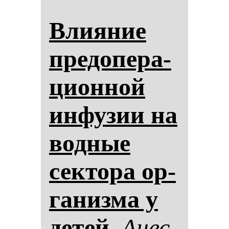
Вли­яние
пре­до­пе­ра­
ци­он­ной
ин­фу­зии на
вод­ные
сек­то­ра ор­
га­низ­ма у
де­тей.
Анес­