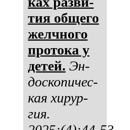
ках раз­ви­
тия об­ще­го
жел­чно­го
про­то­ка у
де­тей.
Эн­
дос­ко­пи­чес­
кая хи­рур­
гия.
2025;(4):44-53