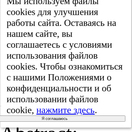
Мы используем файлы
cооkies для улучшения
ле­че­ние.
работы сайта. Оставаясь на
Сто­ма­то­
нашем сайте, вы
соглашаетесь с условиями
ло­гия.
использования файлов
2025;(4):41-48
cооkies. Чтобы ознакомиться
с нашими Положениями о
конфиденциальности и об
использовании файлов
Резюме /
cookie,
нажмите здесь
.
Я соглашаюсь