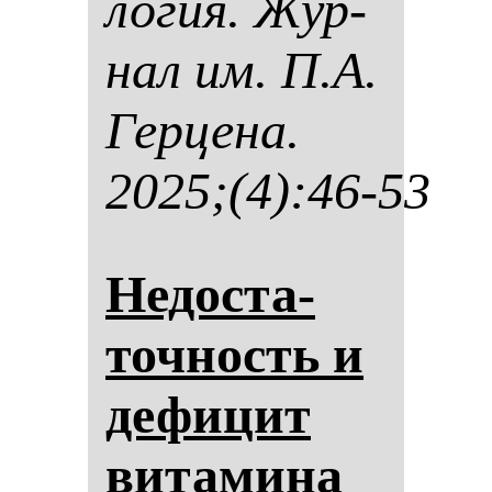
ло­гия. Жур­
нал им. П.А.
Гер­це­на.
2025;(4):46-53
Не­дос­та­
точ­ность и
де­фи­цит
ви­та­ми­на