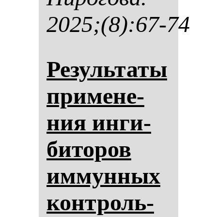
2025;(8):67-74
Ре­зуль­та­ты
при­ме­не­
ния ин­ги­
би­то­ров
им­мун­ных
кон­троль­