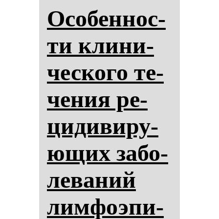
Осо­бен­нос­
ти кли­ни­
чес­ко­го те­
че­ния ре­
ци­ди­ви­ру­
ющих за­бо­
ле­ва­ний
лим­фо­эпи­