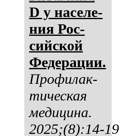
D у на­се­ле­
ния Рос­
сий­ской
Фе­де­ра­ции.
Про­фи­лак­
ти­чес­кая
ме­ди­ци­на.
2025;(8):14-19