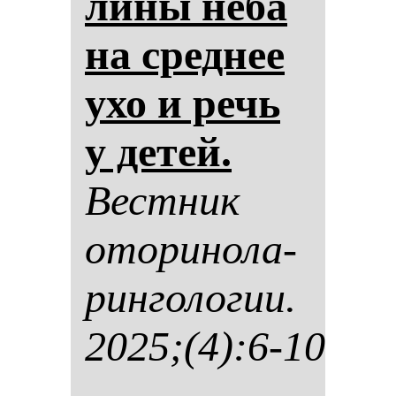
ли­ны нё­ба
на сред­нее
ухо и речь
у де­тей.
Вес­тник
ото­ри­но­ла­
рин­го­ло­гии.
2025;(4):6-10