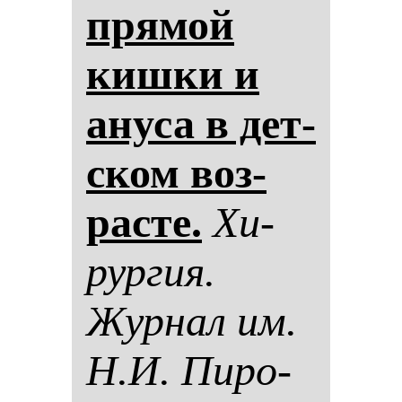
пря­мой
киш­ки и
ану­са в дет­
ском воз­
рас­те.
Хи­
рур­гия.
Жур­нал им.
Н.И. Пи­ро­