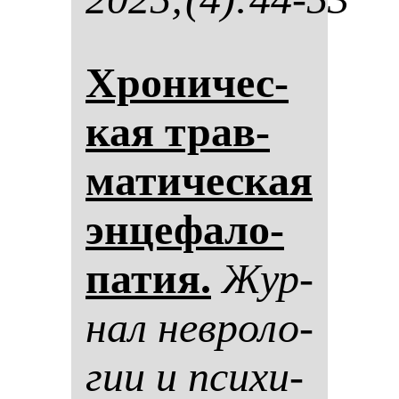
Хро­ни­чес­
кая трав­
ма­ти­чес­кая
эн­це­фа­ло­
па­тия.
Жур­
нал нев­ро­ло­
гии и пси­хи­