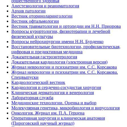
общественного здоровья
Анестезиология и реаниматология
Архив патологии
Вестник оториноларингологии
Вестник офтальмологии
Вестник травматологии и ортопедии им Н.Н. Приорова
Вопросы курортологии, физиотерапии и лечебной
физической культуры
Вопросы нейрохирургии имени Н.Н. Бурденко
Восстановительные биотехнологии, профилактическая,
цифровая и предиктивная медицина
Доказательная гастроэнтерология
Доказательная кардиология (электронная версия)
Журнал неврологии и психиатрии им. С.С. Корсакова
Журнал неврологии и психиатрии им. С.С. Корсакова.
Спецвыпуски
Кардиологический вестник
Кардиология и сердечно-сосудистая хирургия
Клиническая дерматология и венерология
Лабораторная служба
Медицинские технологии. Оценка и выбор
Молекулярная генетика, микробиология и вирусология
Онкология. Журнал им. П.А. Герцена
Оперативная хирургия и клиническая анатомия
(Пироговский научный журнал)