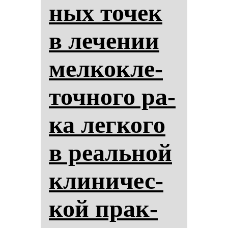
ных то­чек
в ле­че­нии
мел­кок­ле­
точ­но­го ра­
ка лег­ко­го
в ре­аль­ной
кли­ни­чес­
кой прак­