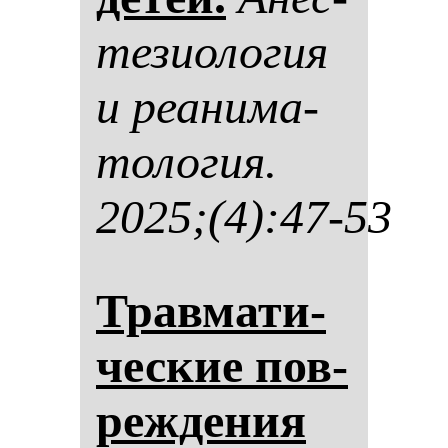
те­зи­оло­гия
и ре­ани­ма­
то­ло­гия.
2025;(4):47-53
Трав­ма­ти­
чес­кие пов­
реж­де­ния