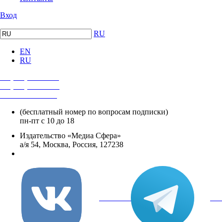
Вход
RU
EN
RU
+7 (495) 482-4118
+7 (495) 482-4329
+8 800 250-18-12
(бесплатный номер по вопросам подписки)
пн-пт с 10 до 18
Издательство «Медиа Сфера»
а/я 54, Москва, Россия, 127238
info@mediasphera.ru
вКонтакте
Tel