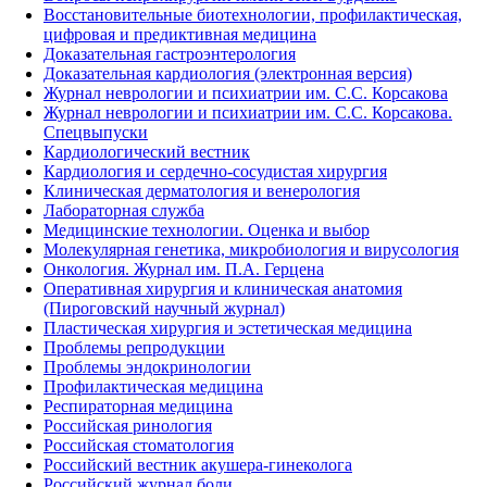
Восстановительные биотехнологии, профилактическая,
цифровая и предиктивная медицина
Доказательная гастроэнтерология
Доказательная кардиология (электронная версия)
Журнал неврологии и психиатрии им. С.С. Корсакова
Журнал неврологии и психиатрии им. С.С. Корсакова.
Спецвыпуски
Кардиологический вестник
Кардиология и сердечно-сосудистая хирургия
Клиническая дерматология и венерология
Лабораторная служба
Медицинские технологии. Оценка и выбор
Молекулярная генетика, микробиология и вирусология
Онкология. Журнал им. П.А. Герцена
Оперативная хирургия и клиническая анатомия
(Пироговский научный журнал)
Пластическая хирургия и эстетическая медицина
Проблемы репродукции
Проблемы эндокринологии
Профилактическая медицина
Респираторная медицина
Российская ринология
Российская стоматология
Российский вестник акушера-гинеколога
Российский журнал боли