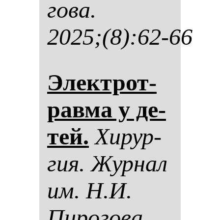
го­ва.
2025;(8):62-66
Элек­трот­
рав­ма у де­
тей.
Хи­рур­
гия. Жур­нал
им. Н.И.
Пи­ро­го­ва.