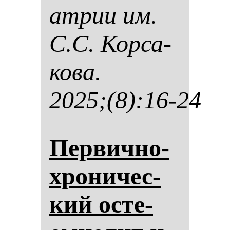
ат­рии им.
С.С. Кор­са­
ко­ва.
2025;(8):16-24
Пер­вич­но-
хро­ни­чес­
кий ос­те­