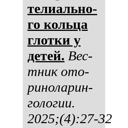
те­ли­аль­но­
го коль­ца
глот­ки у
де­тей.
Вес­
тник ото­
ри­но­ла­рин­
го­ло­гии.
2025;(4):27-32