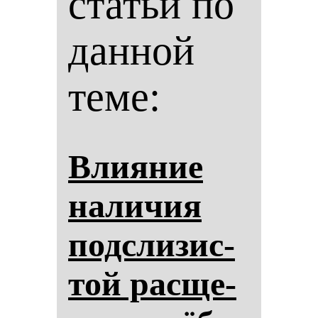
статьи по
данной
теме:
Вли­яние
на­ли­чия
под­сли­зис­
той рас­ще­