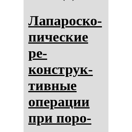
Ла­па­рос­ко­
пи­чес­кие
ре­
конструк­
тив­ные
опе­ра­ции
при по­ро­