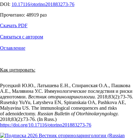
DOI:
10.17116/otorino201883273-76
Прочитано:
48919
раз
Скачать PDF
Связаться с автором
Оглавление
Как цитировать:
Русецкий Ю.Ю., Латышева Е.Н., Спиранская О.А., Пашкова
А.Е., Малявина У.С. Иммунологические последствия и риски
аденотомии.
Вестник оториноларингологии.
2018;83(2):73‑76.
Rusetsky YuYu, Latysheva EN, Spiranskaia OA, Pashkova AE,
Malyavina US. The immunological consequences and risks
of adenoidectomy.
Russian Bulletin of Otorhinolaryngology.
2018;83(2):73‑76. (In Russ.)
https://doi.org/10.17116/otorino201883273-76