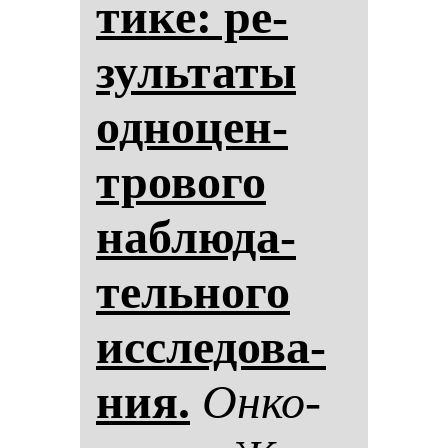
ти­ке: ре­
зуль­та­ты
од­но­цен­
тро­во­го
наб­лю­да­
тель­но­го
ис­сле­до­ва­
ния.
Он­ко­