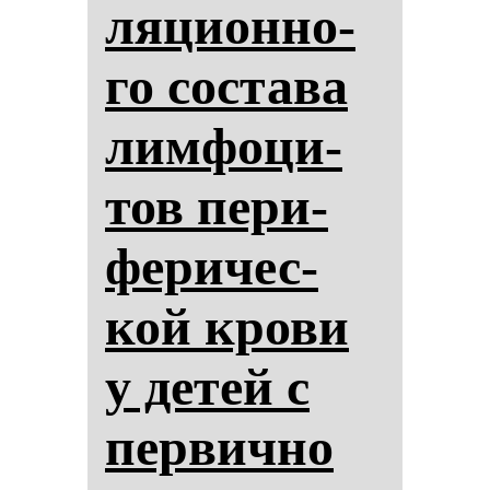
ля­ци­он­но­
го сос­та­ва
лим­фо­ци­
тов пе­ри­
фе­ри­чес­
кой кро­ви
у де­тей с
пер­вич­но