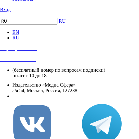
Вход
RU
EN
RU
+7 (495) 482-4118
+7 (495) 482-4329
+8 800 250-18-12
(бесплатный номер по вопросам подписки)
пн-пт с 10 до 18
Издательство «Медиа Сфера»
а/я 54, Москва, Россия, 127238
info@mediasphera.ru
вКонтакте
Tel