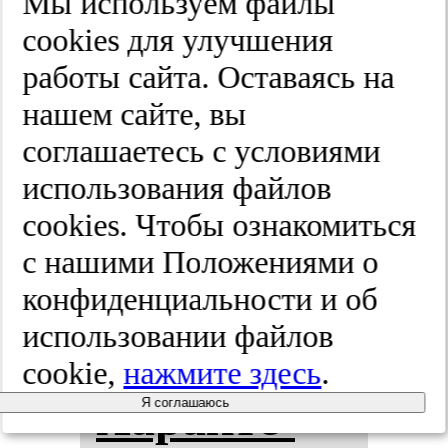
Мы используем файлы
cооkies для улучшения
ной ци­ли­
работы сайта. Оставаясь на
ар­ной дис­
нашем сайте, вы
соглашаетесь с условиями
ки­не­зи­ей.
использования файлов
Рос­сий­ская
cооkies. Чтобы ознакомиться
ри­но­ло­гия.
с нашими Положениями о
конфиденциальности и об
2025;(3):223-232
использовании файлов
cookie,
нажмите здесь
.
Ха­рак­те­
Я соглашаюсь