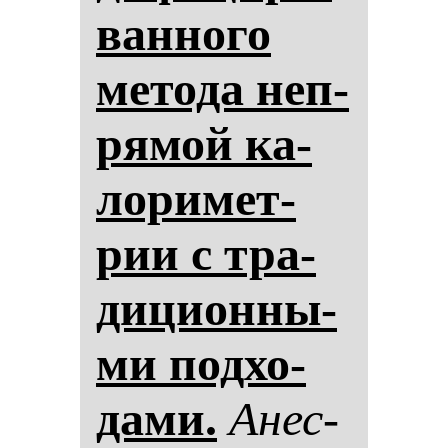
ван­но­го
ме­то­да неп­
ря­мой ка­
ло­ри­мет­
рии с тра­
ди­ци­он­ны­
ми под­хо­
да­ми.
Анес­