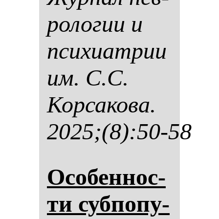
ро­ло­гии и
пси­хи­ат­рии
им. С.С.
Кор­са­ко­ва.
2025;(8):50-58
Осо­бен­нос­
ти суб­по­пу­