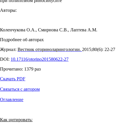
при полипозном риносинусите
Авторы:
Коленчукова О.А.
,
Смирнова С.В.
,
Лаптева А.М.
Подробнее об авторах
Журнал:
Вестник оториноларингологии.
2015;80(6): 22‑27
DOI:
10.17116/otorino201580622-27
Прочитано:
1379
раз
Скачать PDF
Связаться с автором
Оглавление
Как цитировать: