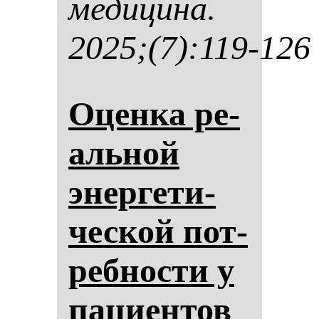
ме­ди­ци­на.
2025;(7):119-126
Оцен­ка ре­
аль­ной
энер­ге­ти­
чес­кой пот­
реб­нос­ти у
па­ци­ен­тов