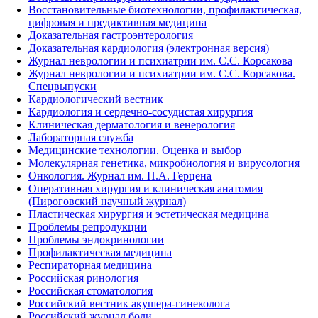
Восстановительные биотехнологии, профилактическая,
цифровая и предиктивная медицина
Доказательная гастроэнтерология
Доказательная кардиология (электронная версия)
Журнал неврологии и психиатрии им. С.С. Корсакова
Журнал неврологии и психиатрии им. С.С. Корсакова.
Спецвыпуски
Кардиологический вестник
Кардиология и сердечно-сосудистая хирургия
Клиническая дерматология и венерология
Лабораторная служба
Медицинские технологии. Оценка и выбор
Молекулярная генетика, микробиология и вирусология
Онкология. Журнал им. П.А. Герцена
Оперативная хирургия и клиническая анатомия
(Пироговский научный журнал)
Пластическая хирургия и эстетическая медицина
Проблемы репродукции
Проблемы эндокринологии
Профилактическая медицина
Респираторная медицина
Российская ринология
Российская стоматология
Российский вестник акушера-гинеколога
Российский журнал боли