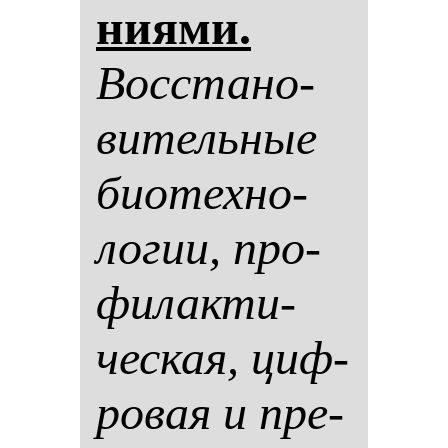
ни­ями.
Вос­ста­но­
ви­тель­ные
би­отех­но­
ло­гии, про­
фи­лак­ти­
чес­кая, циф­
ро­вая и пре­