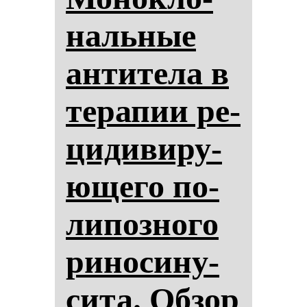
наль­ные
ан­ти­те­ла в
те­ра­пии ре­
ци­ди­ви­ру­
юще­го по­
ли­поз­но­го
ри­но­си­ну­
си­та. Об­зор