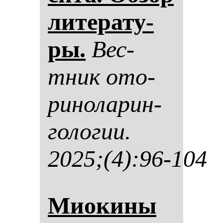
ли­те­ра­ту­
ры.
Вес­
тник ото­
ри­но­ла­рин­
го­ло­гии.
2025;(4):96-104
Миоки­ны