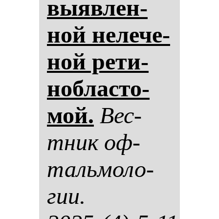
вы­яв­лен­
ной не­ле­че­
ной ре­ти­
ноб­лас­то­
мой.
Вес­
тник оф­
таль­мо­ло­
гии.