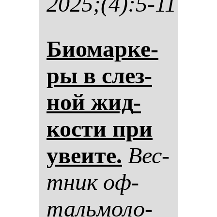
2025;(4):5-11
Биомар­ке­
ры в слез­
ной жид­
кос­ти при
уве­ите.
Вес­
тник оф­
таль­мо­ло­