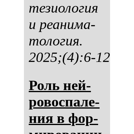
те­зи­оло­гия
и ре­ани­ма­
то­ло­гия.
2025;(4):6-12
Роль ней­
ро­вос­па­ле­
ния в фор­