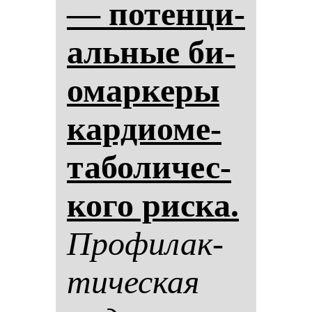
— по­тен­ци­
аль­ные би­
омар­ке­ры
кар­ди­оме­
та­бо­ли­чес­
ко­го рис­ка.
Про­фи­лак­
ти­чес­кая