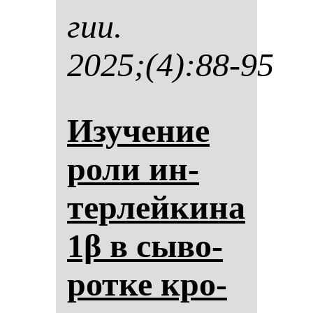
гии.
2025;(4):88-95
Изу­че­ние
ро­ли ин­
тер­лей­ки­на
1β в сы­во­
рот­ке кро­