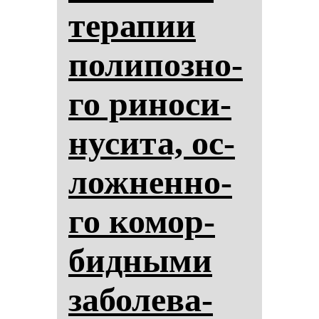
те­ра­пии
по­ли­поз­но­
го ри­но­си­
ну­си­та, ос­
лож­нен­но­
го ко­мор­
бид­ны­ми
за­бо­ле­ва­