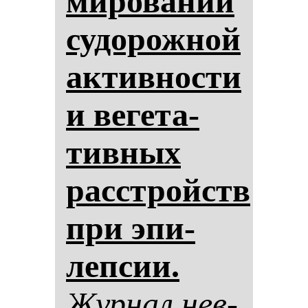
ми­ро­ва­нии
су­до­рож­ной
ак­тив­нос­ти
и ве­ге­та­
тив­ных
расстройств
при эпи­
леп­сии.
Жур­нал нев­