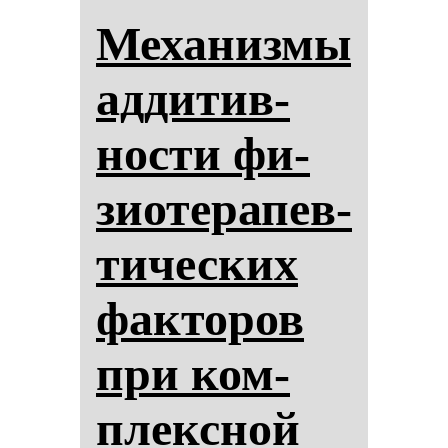
Ме­ха­низ­мы
ад­ди­тив­
нос­ти фи­
зи­оте­ра­пев­
ти­чес­ких
фак­то­ров
при ком­
плексной