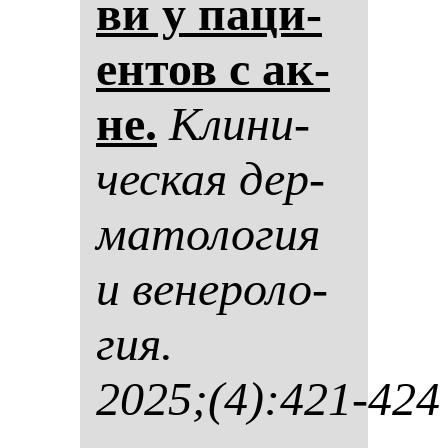
ви у па­ци­
ен­тов с ак­
не.
Кли­ни­
чес­кая дер­
ма­то­ло­гия
и ве­не­ро­ло­
гия.
2025;(4):421-424