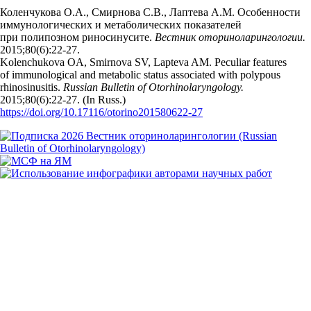
Коленчукова О.А., Смирнова С.В., Лаптева А.М. Особенности
иммунологических и метаболических показателей
при полипозном риносинусите.
Вестник оториноларингологии.
2015;80(6):22‑27.
Kolenchukova OA, Smirnova SV, Lapteva AM. Peculiar features
of immunological and metabolic status associated with polypous
rhinosinusitis.
Russian Bulletin of Otorhinolaryngology.
2015;80(6):22‑27. (In Russ.)
https://doi.org/10.17116/otorino201580622-27