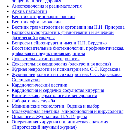
общественного здоровья
Анестезиология и реаниматология
Архив патологии
Вестник оториноларингологии
Вестник офтальмологии
Вестник травматологии и ортопедии им Н.Н. Приорова
Вопросы курортологии, физиотерапии и лечебной
физической культуры
Вопросы нейрохирургии имени Н.Н. Бурденко
Восстановительные биотехнологии, профилактическая,
цифровая и предиктивная медицина
Доказательная гастроэнтерология
Доказательная кардиология (электронная версия)
Журнал неврологии и психиатрии им. С.С. Корсакова
Журнал неврологии и психиатрии им. С.С. Корсакова.
Спецвыпуски
Кардиологический вестник
Кардиология и сердечно-сосудистая хирургия
Клиническая дерматология и венерология
Лабораторная служба
Медицинские технологии. Оценка и выбор
Молекулярная генетика, микробиология и вирусология
Онкология. Журнал им. П.А. Герцена
Оперативная хирургия и клиническая анатомия
(Пироговский научный журнал)