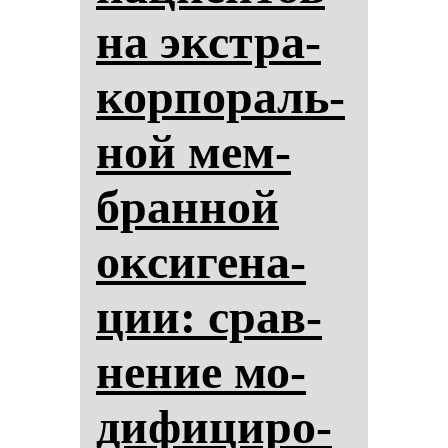
на экстра­
кор­по­раль­
ной мем­
бран­ной
ок­си­ге­на­
ции: срав­
не­ние мо­
ди­фи­ци­ро­