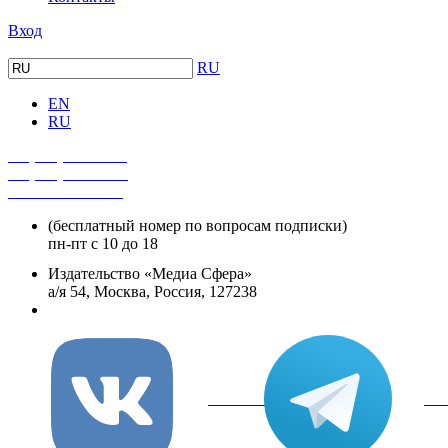
Вход
RU
EN
RU
+7 (495) 482-4118
+7 (495) 482-4329
+8 800 250-18-12
(бесплатный номер по вопросам подписки)
пн-пт с 10 до 18
Издательство «Медиа Сфера»
а/я 54, Москва, Россия, 127238
info@mediasphera.ru
вКонтакте
Tel