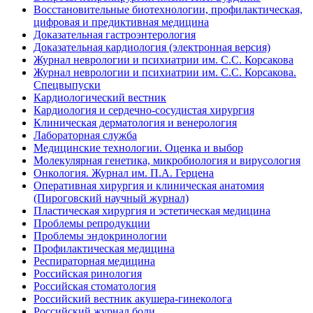
Восстановительные биотехнологии, профилактическая,
цифровая и предиктивная медицина
Доказательная гастроэнтерология
Доказательная кардиология (электронная версия)
Журнал неврологии и психиатрии им. С.С. Корсакова
Журнал неврологии и психиатрии им. С.С. Корсакова.
Спецвыпуски
Кардиологический вестник
Кардиология и сердечно-сосудистая хирургия
Клиническая дерматология и венерология
Лабораторная служба
Медицинские технологии. Оценка и выбор
Молекулярная генетика, микробиология и вирусология
Онкология. Журнал им. П.А. Герцена
Оперативная хирургия и клиническая анатомия
(Пироговский научный журнал)
Пластическая хирургия и эстетическая медицина
Проблемы репродукции
Проблемы эндокринологии
Профилактическая медицина
Респираторная медицина
Российская ринология
Российская стоматология
Российский вестник акушера-гинеколога
Российский журнал боли