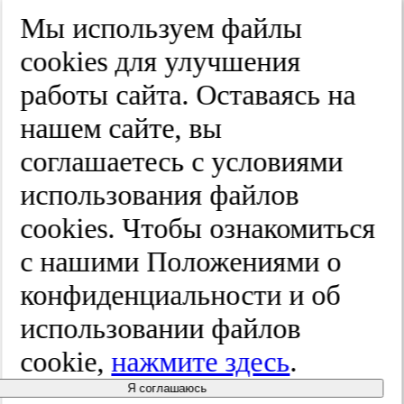
Край
Мы используем файлы
Улица
cооkies для улучшения
Дом
работы сайта. Оставаясь на
Квартира
нашем сайте, вы
Название юридического лица
соглашаетесь с условиями
ИНН
использования файлов
КПП
cооkies. Чтобы ознакомиться
с нашими Положениями о
Пароль
Пароль
конфиденциальности и об
Повторите пароль
использовании файлов
cookie,
нажмите здесь
.
Я соглашаюсь