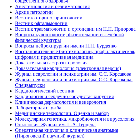
общественного здоровья
Анестезиология и реаниматология
Архив патологии
Вестник оториноларингологии
Вестник офтальмологии
Вестник травматологии и ортопедии им Н.Н. Приорова
Вопросы курортологии, физиотерапии и лечебной
физической культуры
Вопросы нейрохирургии имени Н.Н. Бурденко
Восстановительные биотехнологии, профилактическая,
цифровая и предиктивная медицина
Доказательная гастроэнтерология
Доказательная кардиология (электронная версия)
Журнал неврологии и психиатрии им. С.С. Корсакова
Журнал неврологии и психиатрии им. С.С. Корсакова.
Спецвыпуски
Кардиологический вестник
Кардиология и сердечно-сосудистая хирургия
Клиническая дерматология и венерология
Лабораторная служба
Медицинские технологии. Оценка и выбор
Молекулярная генетика, микробиология и вирусология
Онкология. Журнал им. П.А. Герцена
Оперативная хирургия и клиническая анатомия
(Пироговский научный журнал)