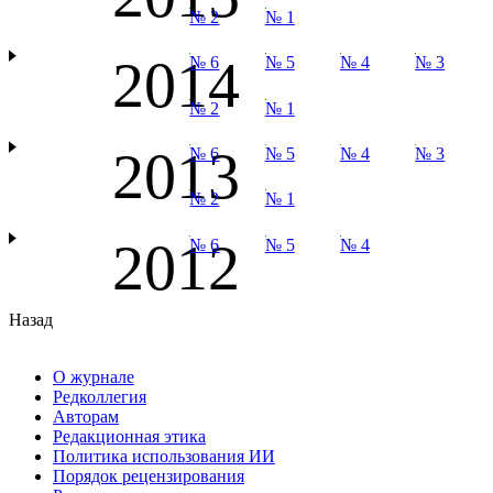
№ 2
№ 1
2014
№ 6
№ 5
№ 4
№ 3
№ 2
№ 1
2013
№ 6
№ 5
№ 4
№ 3
№ 2
№ 1
2012
№ 6
№ 5
№ 4
Назад
О журнале
Редколлегия
Авторам
Редакционная этика
Политика использования ИИ
Порядок рецензирования