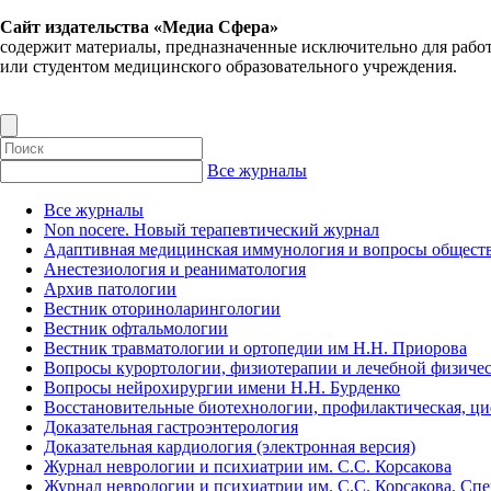
Сайт издательства «Медиа Сфера»
содержит материалы, предназначенные исключительно для рабо
или студентом медицинского образовательного учреждения.
Все журналы
Все журналы
Non nocere. Новый терапевтический журнал
Адаптивная медицинская иммунология и вопросы обществ
Анестезиология и реаниматология
Архив патологии
Вестник оториноларингологии
Вестник офтальмологии
Вестник травматологии и ортопедии им Н.Н. Приорова
Вопросы курортологии, физиотерапии и лечебной физичес
Вопросы нейрохирургии имени Н.Н. Бурденко
Восстановительные биотехнологии, профилактическая, ц
Доказательная гастроэнтерология
Доказательная кардиология (электронная версия)
Журнал неврологии и психиатрии им. С.С. Корсакова
Журнал неврологии и психиатрии им. С.С. Корсакова. Сп