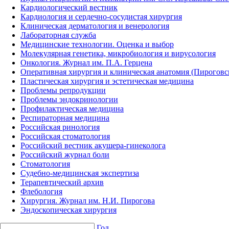
Кардиологический вестник
Кардиология и сердечно-сосудистая хирургия
Клиническая дерматология и венерология
Лабораторная служба
Медицинские технологии. Оценка и выбор
Молекулярная генетика, микробиология и вирусология
Онкология. Журнал им. П.А. Герцена
Оперативная хирургия и клиническая анатомия (Пирогов
Пластическая хирургия и эстетическая медицина
Проблемы репродукции
Проблемы эндокринологии
Профилактическая медицина
Респираторная медицина
Российская ринология
Российская стоматология
Российский вестник акушера-гинеколога
Российский журнал боли
Стоматология
Судебно-медицинская экспертиза
Терапевтический архив
Флебология
Хирургия. Журнал им. Н.И. Пирогова
Эндоскопическая хирургия
Год