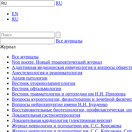
RU
EN
RU
Все журналы
Журнал
Все журналы
Non nocere. Новый терапевтический журнал
Адаптивная медицинская иммунология и вопросы обществ
Анестезиология и реаниматология
Архив патологии
Вестник оториноларингологии
Вестник офтальмологии
Вестник травматологии и ортопедии им Н.Н. Приорова
Вопросы курортологии, физиотерапии и лечебной физичес
Вопросы нейрохирургии имени Н.Н. Бурденко
Восстановительные биотехнологии, профилактическая, ц
Доказательная гастроэнтерология
Доказательная кардиология (электронная версия)
Журнал неврологии и психиатрии им. С.С. Корсакова
Журнал неврологии и психиатрии им. С.С. Корсакова. Сп