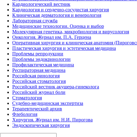
Кардиологический вестник
Кардиология и сердечно-сосудистая хирургия
Клиническая дерматология и венерология
Лабораторная служба
Медицинские технологии. Оценка и выбор
Молекулярная генетика, микробиология и вирусология
Онкология. Журнал им. П.А. Герцена
Оперативная хирургия и клиническая анатомия (Пирогов
Пластическая хирургия и эстетическая медицина
Проблемы репродукции
Проблемы эндокринологии
Профилактическая медицина
Респираторная медицина
Российская ринология
Российская стоматология
Российский вестник акушера-гинеколога
Российский журнал боли
Стоматология
Судебно-медицинская экспертиза
Терапевтический архив
Флебология
Хирургия. Журнал им. Н.И. Пирогова
Эндоскопическая хирургия