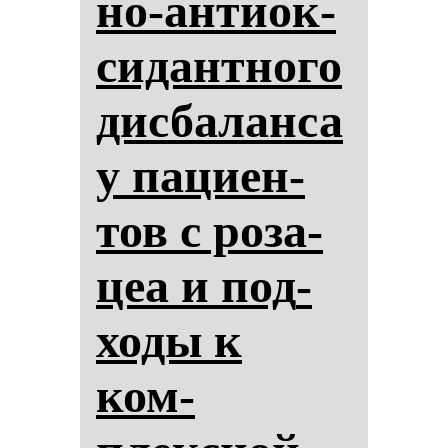
но-ан­ти­ок­
си­дан­тно­го
дис­ба­лан­са
у па­ци­ен­
тов с ро­за­
цеа и под­
хо­ды к
ком­