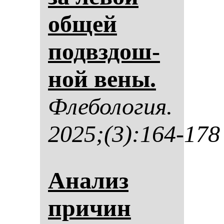
об­щей
подвздош­
ной ве­ны.
Фле­бо­ло­гия.
2025;(3):164-178
Ана­лиз
при­чин