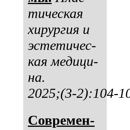
ти­чес­кая
хи­рур­гия и
эс­те­ти­чес­
кая ме­ди­ци­
на.
2025;(3-2):104-1
Сов­ре­мен­