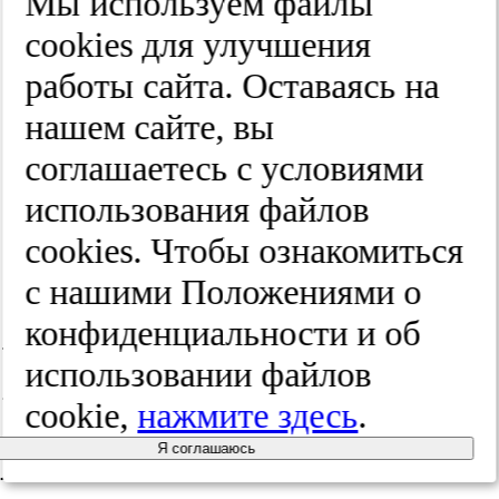
ма­то­ло­гия
Мы используем файлы
cооkies для улучшения
и ве­не­ро­ло­
работы сайта. Оставаясь на
гия.
нашем сайте, вы
соглашаетесь с условиями
2025;(5):658-665
использования файлов
cооkies. Чтобы ознакомиться
с нашими Положениями о
конфиденциальности и об
Резюме /
использовании файлов
cookie,
нажмите здесь
.
Abstract:
Я соглашаюсь