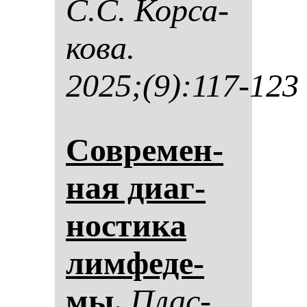
С.С. Кор­са­
ко­ва.
2025;(9):117-123
Сов­ре­мен­
ная ди­аг­
нос­ти­ка
лим­фе­де­
мы.
Плас­