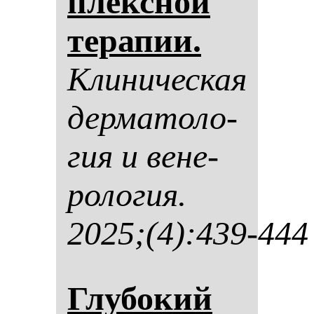
плексной
те­ра­пии.
Кли­ни­чес­кая
дер­ма­то­ло­
гия и ве­не­
ро­ло­гия.
2025;(4):439-444
Глу­бо­кий