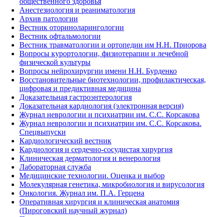
общественного здоровья
Анестезиология и реаниматология
Архив патологии
Вестник оториноларингологии
Вестник офтальмологии
Вестник травматологии и ортопедии им Н.Н. Приорова
Вопросы курортологии, физиотерапии и лечебной
физической культуры
Вопросы нейрохирургии имени Н.Н. Бурденко
Восстановительные биотехнологии, профилактическая,
цифровая и предиктивная медицина
Доказательная гастроэнтерология
Доказательная кардиология (электронная версия)
Журнал неврологии и психиатрии им. С.С. Корсакова
Журнал неврологии и психиатрии им. С.С. Корсакова.
Спецвыпуски
Кардиологический вестник
Кардиология и сердечно-сосудистая хирургия
Клиническая дерматология и венерология
Лабораторная служба
Медицинские технологии. Оценка и выбор
Молекулярная генетика, микробиология и вирусология
Онкология. Журнал им. П.А. Герцена
Оперативная хирургия и клиническая анатомия
(Пироговский научный журнал)