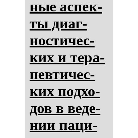
ные ас­пек­
ты ди­аг­
нос­ти­чес­
ких и те­ра­
пев­ти­чес­
ких под­хо­
дов в ве­де­
нии па­ци­