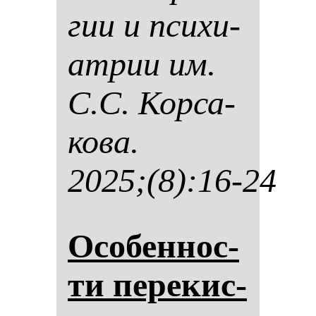
гии и пси­хи­
ат­рии им.
С.С. Кор­са­
ко­ва.
2025;(8):16-24
Осо­бен­нос­
ти пе­ре­кис­