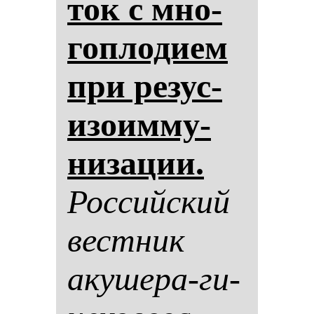
ток с мно­
гоп­ло­ди­ем
при ре­зус-
изо­им­му­
ни­за­ции.
Рос­сий­ский
вес­тник
аку­ше­ра-ги­