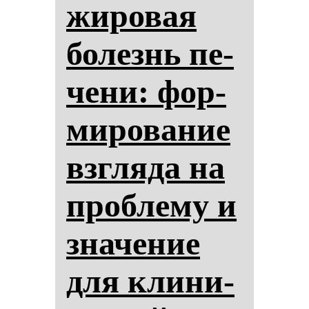
жи­ро­вая
бо­лезнь пе­
че­ни: фор­
ми­ро­ва­ние
взгля­да на
проб­ле­му и
зна­че­ние
для кли­ни­