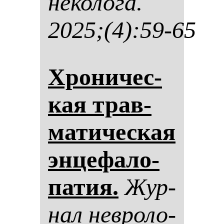
не­ко­ло­га.
2025;(4):59-65
Хро­ни­чес­
кая трав­
ма­ти­чес­кая
эн­це­фа­ло­
па­тия.
Жур­
нал нев­ро­ло­