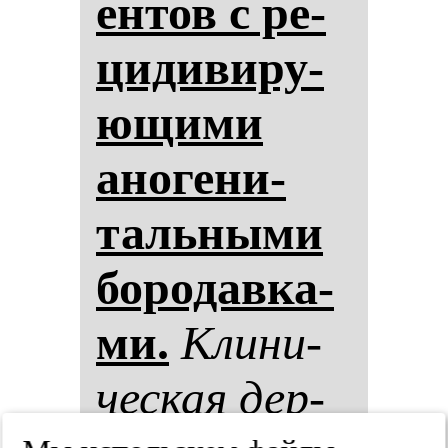
ен­тов с ре­
ци­ди­ви­ру­
ющи­ми
ано­ге­ни­
таль­ны­ми
бо­ро­дав­ка­
ми.
Кли­ни­
чес­кая дер­