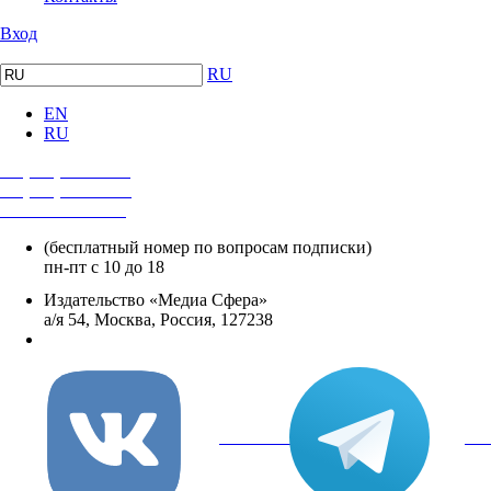
Вход
RU
EN
RU
+7 (495) 482-4118
+7 (495) 482-4329
+8 800 250-18-12
(бесплатный номер по вопросам подписки)
пн-пт с 10 до 18
Издательство «Медиа Сфера»
а/я 54, Москва, Россия, 127238
info@mediasphera.ru
вКонтакте
Tel