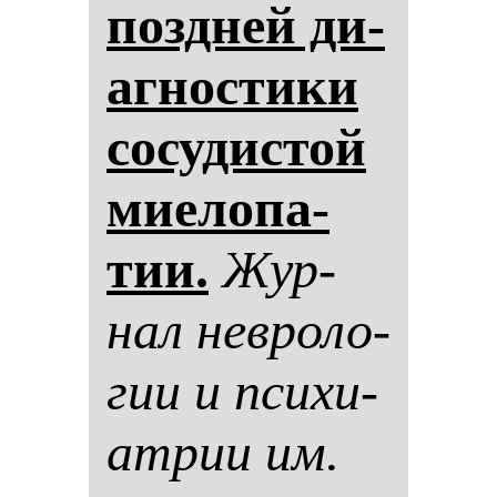
поз­дней ди­
аг­нос­ти­ки
со­су­дис­той
ми­ело­па­
тии.
Жур­
нал нев­ро­ло­
гии и пси­хи­
ат­рии им.