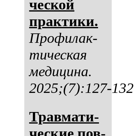
чес­кой
прак­ти­ки.
Про­фи­лак­
ти­чес­кая
ме­ди­ци­на.
2025;(7):127-132
Трав­ма­ти­
чес­кие пов­