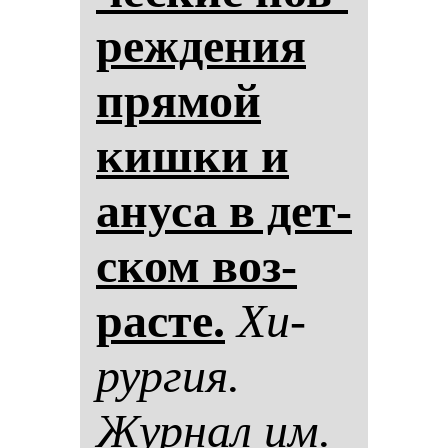
реж­де­ния
пря­мой
киш­ки и
ану­са в дет­
ском воз­
рас­те.
Хи­
рур­гия.
Жур­нал им.