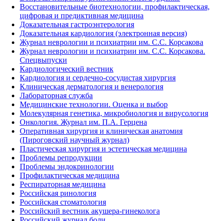
Восстановительные биотехнологии, профилактическая,
цифровая и предиктивная медицина
Доказательная гастроэнтерология
Доказательная кардиология (электронная версия)
Журнал неврологии и психиатрии им. С.С. Корсакова
Журнал неврологии и психиатрии им. С.С. Корсакова.
Спецвыпуски
Кардиологический вестник
Кардиология и сердечно-сосудистая хирургия
Клиническая дерматология и венерология
Лабораторная служба
Медицинские технологии. Оценка и выбор
Молекулярная генетика, микробиология и вирусология
Онкология. Журнал им. П.А. Герцена
Оперативная хирургия и клиническая анатомия
(Пироговский научный журнал)
Пластическая хирургия и эстетическая медицина
Проблемы репродукции
Проблемы эндокринологии
Профилактическая медицина
Респираторная медицина
Российская ринология
Российская стоматология
Российский вестник акушера-гинеколога
Российский журнал боли