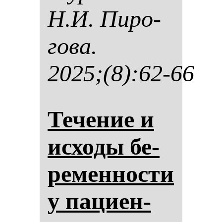
Н.И. Пи­ро­
го­ва.
2025;(8):62-66
Те­че­ние и
ис­хо­ды бе­
ре­мен­нос­ти
у па­ци­ен­