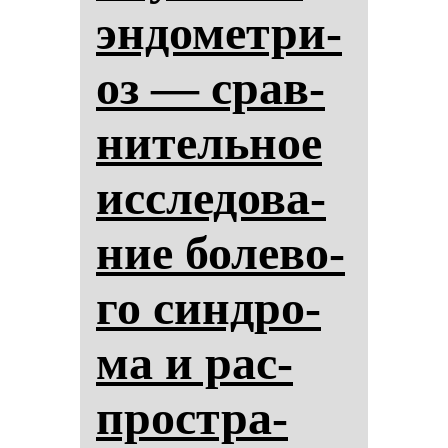
эн­до­мет­ри­
оз — срав­
ни­тель­ное
ис­сле­до­ва­
ние бо­ле­во­
го син­дро­
ма и рас­
простра­