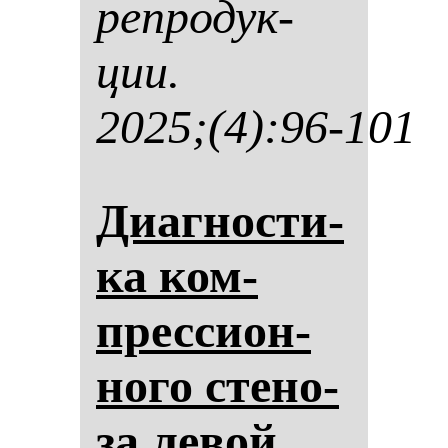
реп­ро­дук­
ции.
2025;(4):96-101
Диаг­нос­ти­
ка ком­
прес­си­он­
но­го сте­но­
за ле­вой