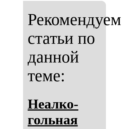
Рекомендуем
статьи по
данной
теме:
Неал­ко­
голь­ная