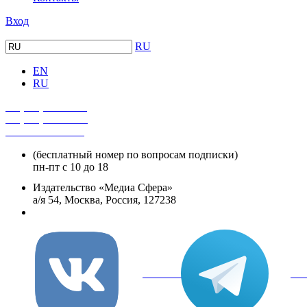
Вход
RU
EN
RU
+7 (495) 482-4118
+7 (495) 482-4329
+8 800 250-18-12
(бесплатный номер по вопросам подписки)
пн-пт с 10 до 18
Издательство «Медиа Сфера»
а/я 54, Москва, Россия, 127238
info@mediasphera.ru
вКонтакте
Tel