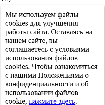
Край
Мы используем файлы
Улица
cооkies для улучшения
Дом
работы сайта. Оставаясь на
Квартира
нашем сайте, вы
Название юридического лица
соглашаетесь с условиями
ИНН
использования файлов
КПП
cооkies. Чтобы ознакомиться
с нашими Положениями о
Пароль
Пароль
конфиденциальности и об
Повторите пароль
использовании файлов
cookie,
нажмите здесь
.