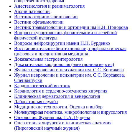
общественного здоровья
Анестезиология и реаниматология
Архив патологии
Вестник оториноларингологии
Вестник офтальмологии
Вестник травматологии и ортопедии им Н.Н. Приорова
Вопросы курортологии, физиотерапии и лечебной
физической культуры
Вопросы нейрохирургии имени Н.Н. Бурденко
Восстановительные биотехнологии, профилактическая,
цифровая и предиктивная медицина
Доказательная гастроэнтерология
Доказательная кардиология (электронная версия)
Журнал неврологии и психиатрии им. С.С. Корсакова
Журнал неврологии и психиатрии им. С.С. Корсакова.
Спецвыпуски
Кардиологический вестник
Кардиология и сердечно-сосудистая хирургия
Клиническая дерматология и венерология
Лабораторная служба
Медицинские технологии. Оценка и выбор
Молекулярная генетика, микробиология и вирусология
Онкология. Журнал им. П.А. Герцена
Оперативная хирургия и клиническая анатомия
(Пироговский научный журнал)