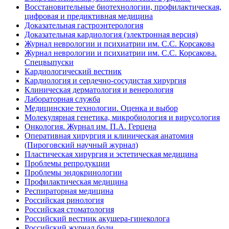
Восстановительные биотехнологии, профилактическая,
цифровая и предиктивная медицина
Доказательная гастроэнтерология
Доказательная кардиология (электронная версия)
Журнал неврологии и психиатрии им. С.С. Корсакова
Журнал неврологии и психиатрии им. С.С. Корсакова.
Спецвыпуски
Кардиологический вестник
Кардиология и сердечно-сосудистая хирургия
Клиническая дерматология и венерология
Лабораторная служба
Медицинские технологии. Оценка и выбор
Молекулярная генетика, микробиология и вирусология
Онкология. Журнал им. П.А. Герцена
Оперативная хирургия и клиническая анатомия
(Пироговский научный журнал)
Пластическая хирургия и эстетическая медицина
Проблемы репродукции
Проблемы эндокринологии
Профилактическая медицина
Респираторная медицина
Российская ринология
Российская стоматология
Российский вестник акушера-гинеколога
Российский журнал боли