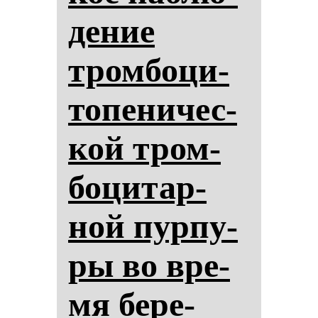
де­ние
тром­бо­ци­
то­пе­ни­чес­
кой тром­
бо­ци­тар­
ной пур­пу­
ры во вре­
мя бе­ре­