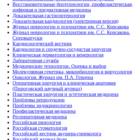
Восстановительные биотехнологии, профилактическая,
цифровая и предиктивная медицина
Доказательная гастроэнтерология
Доказательная кардиология (электронная версия)
Журнал неврологии и психиатрии им. С.С. Корсакова
Журнал неврологии и психиатрии им. С.С. Корсакова.
Спецвыпуски
Кардиологический вестник
Кардиология и сердечно-сосудистая хирургия
Клиническая дерматология и венерология
Лабораторная служба
Медицинские технологии. Оценка и выбор
Молекулярная генетика, микробиология и вирусология
Онкология. Журнал им. П.А. Герцена
Оперативная хирургия и клиническая анатомия
(Пироговский научный журнал)
Пластическая хирургия и эстетическая медицина
Проблемы репродукции
Проблемы эндокринологии
Профилактическая медицина
Респираторная медицина
Российская ринология
Российская стоматология
Российский вестник акушера-гинеколога
Российский журнал боли