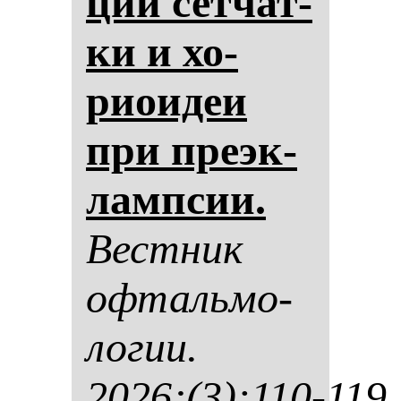
ции сет­чат­
ки и хо­
риоидеи
при пре­эк­
лам­псии.
Вес­тник
оф­таль­мо­
ло­гии.
2026;(3):110-119