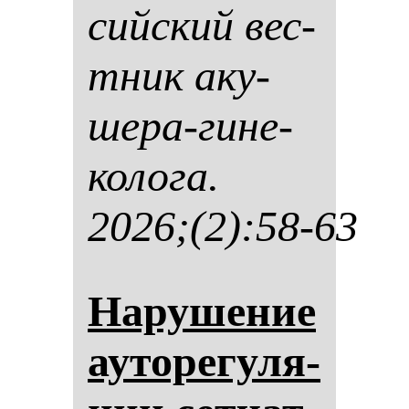
сий­ский вес­
тник аку­
ше­ра-ги­не­
ко­ло­га.
2026;(2):58-63
На­ру­ше­ние
ауто­ре­гу­ля­