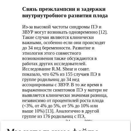
Связь преэклампсии и задержки
внутриутробного развития плода
Из-за высокой частоты синдромы ПЭ и
ЗВУР могут возникать одновременно [12].
Такие случаи являются клинически
важными, особенно если они происходят
до 34 нед беременности. Развитие и
этиология этого совместного
возникновения также обсуждаются в
работах других исследователей.
Исследование R.M. Shear и соавт.
показало, что 62% из 155 случаев ПЭ в
группе родильниц до 34 нед
ассоциированы с ЗВУР. В то же время в
выраженности симптомов ПЭ у матери не
выявляется клинически значимая разница,
независимо от процентилей роста плода
(<3%, от 4% до 5%, от 5% до 10% или
выше 10%) [13]. Аналогично в другой
группе из 176 родильниц с ПЭ,
родоразрешенных до 34 нед, в 39%
случаев обнаружена и ЗВУР плода. В этой