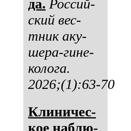
да.
Рос­сий­
ский вес­
тник аку­
ше­ра-ги­не­
ко­ло­га.
2026;(1):63-70
Кли­ни­чес­
кое наб­лю­