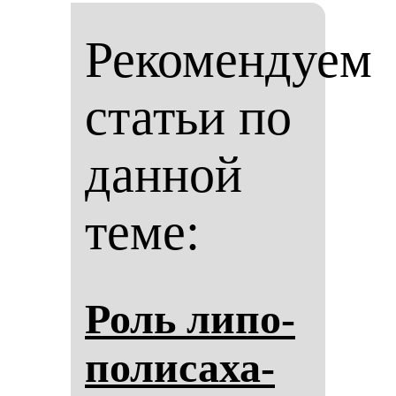
Рекомендуем
статьи по
данной
теме:
Роль ли­по­
по­ли­са­ха­