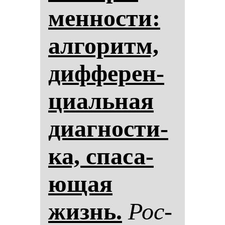
мен­нос­ти:
ал­го­ритм,
диф­фе­рен­
ци­аль­ная
ди­аг­нос­ти­
ка, спа­са­
ющая
жизнь.
Рос­