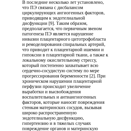
В последние несколько лет установлено,
что ПЭ связана с дисбалансом
циркулирующих ангиогенных факторов,
приводящим к эндотелиальной
дисфункции [9]. Таким образом,
предполагается, что первичным звеном
патогенеза ПЭ является нарушение
инвазии плацентарного цитотрофобласта
и ремоделирования спиральных артерий,
что приводит к плацентарной ишемии и
гипоксии в плацентарной ткани, а также к
локальному окислительному стрессу,
который постепенно захватывает всю
сердечно-сосудистую систему по мере
прогрессирования беременности [2]. При
хроническом нарушении плацентарной
перфузии происходит увеличение
выработки и высвобождения
воспалительных и антиангиогенных
факторов, которые наносят повреждения
стенкам материнских сосудов, вызывая
широко распространенную
эндотелиальную дисфункцию,
гипертензию и в тяжелых случаях
повреждение органов и материнскую