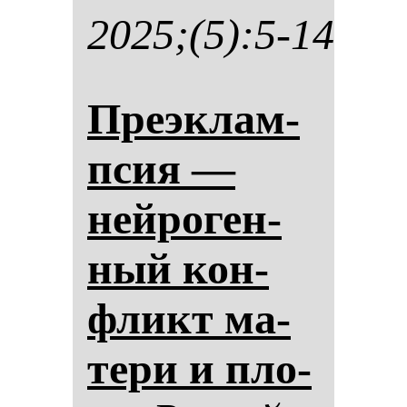
2025;(5):5-14
Пре­эк­лам­
псия —
ней­ро­ген­
ный кон­
фликт ма­
те­ри и пло­