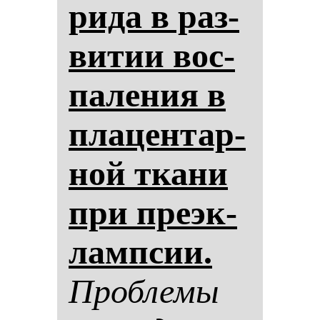
ри­да в раз­
ви­тии вос­
па­ле­ния в
пла­цен­тар­
ной тка­ни
при пре­эк­
лам­псии.
Проб­ле­мы