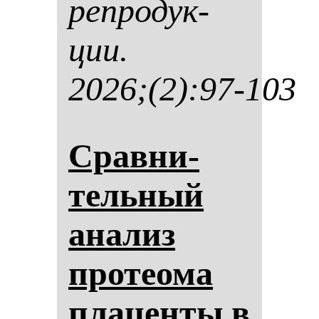
реп­ро­дук­
ции.
2026;(2):97-103
Срав­ни­
тель­ный
ана­лиз
про­те­ома
пла­цен­ты в