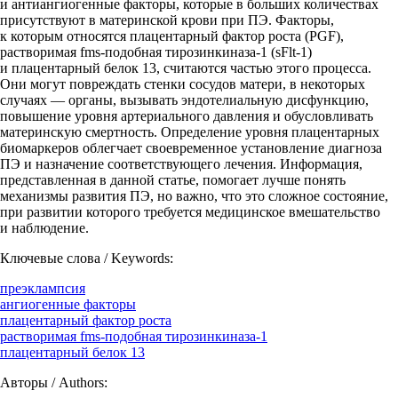
и антиангиогенные факторы, которые в больших количествах
присутствуют в материнской крови при ПЭ. Факторы,
к которым относятся плацентарный фактор роста (PGF),
растворимая fms-подобная тирозинкиназа-1 (sFlt-1)
и плацентарный белок 13, считаются частью этого процесса.
Они могут повреждать стенки сосудов матери, в некоторых
случаях — органы, вызывать эндотелиальную дисфункцию,
повышение уровня артериального давления и обусловливать
материнскую смертность. Определение уровня плацентарных
биомаркеров облегчает своевременное установление диагноза
ПЭ и назначение соответствующего лечения. Информация,
представленная в данной статье, помогает лучше понять
механизмы развития ПЭ, но важно, что это сложное состояние,
при развитии которого требуется медицинское вмешательство
и наблюдение.
Ключевые слова / Keywords:
преэклампсия
ангиогенные факторы
плацентарный фактор роста
растворимая fms-подобная тирозинкиназа-1
плацентарный белок 13
Авторы / Authors: