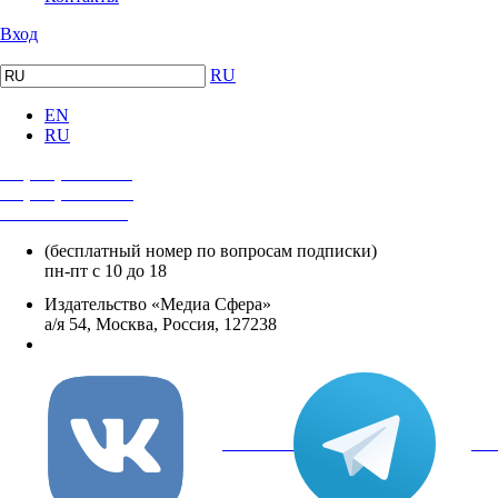
Вход
RU
EN
RU
+7 (495) 482-4118
+7 (495) 482-4329
+8 800 250-18-12
(бесплатный номер по вопросам подписки)
пн-пт с 10 до 18
Издательство «Медиа Сфера»
а/я 54, Москва, Россия, 127238
info@mediasphera.ru
вКонтакте
Tel