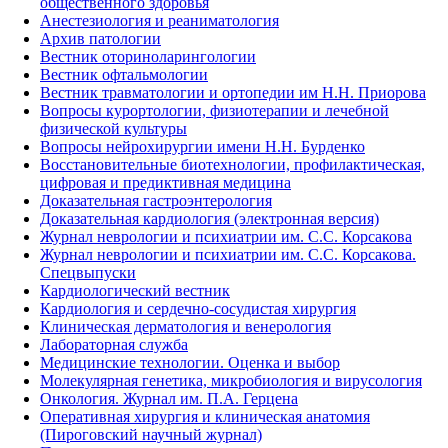
общественного здоровья
Анестезиология и реаниматология
Архив патологии
Вестник оториноларингологии
Вестник офтальмологии
Вестник травматологии и ортопедии им Н.Н. Приорова
Вопросы курортологии, физиотерапии и лечебной
физической культуры
Вопросы нейрохирургии имени Н.Н. Бурденко
Восстановительные биотехнологии, профилактическая,
цифровая и предиктивная медицина
Доказательная гастроэнтерология
Доказательная кардиология (электронная версия)
Журнал неврологии и психиатрии им. С.С. Корсакова
Журнал неврологии и психиатрии им. С.С. Корсакова.
Спецвыпуски
Кардиологический вестник
Кардиология и сердечно-сосудистая хирургия
Клиническая дерматология и венерология
Лабораторная служба
Медицинские технологии. Оценка и выбор
Молекулярная генетика, микробиология и вирусология
Онкология. Журнал им. П.А. Герцена
Оперативная хирургия и клиническая анатомия
(Пироговский научный журнал)