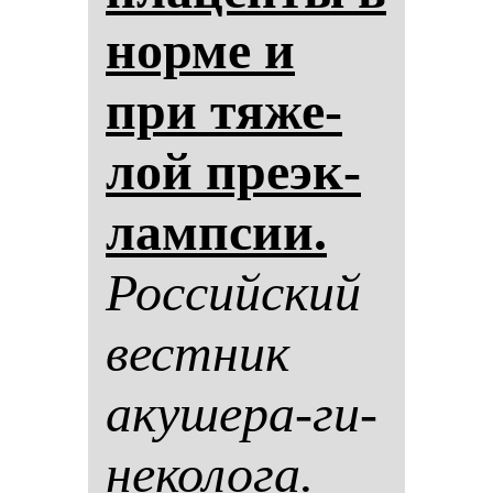
нор­ме и
при тя­же­
лой пре­эк­
лам­псии.
Рос­сий­ский
вес­тник
аку­ше­ра-ги­
не­ко­ло­га.