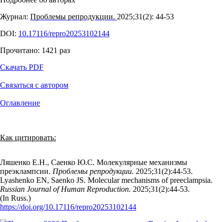
Журнал:
Проблемы репродукции.
2025;31(2): 44‑53
DOI:
10.17116/repro20253102144
Прочитано:
1421
раз
Скачать PDF
Связаться с автором
Оглавление
Как цитировать:
Ляшенко Е.Н., Саенко Ю.С. Молекулярные механизмы
преэклампсии.
Проблемы репродукции.
2025;31(2):44‑53.
Lyashenko EN, Saenko JS. Molecular mechanisms of preeclampsia.
Russian Journal of Human Reproduction.
2025;31(2):44‑53.
(In Russ.)
https://doi.org/10.17116/repro20253102144