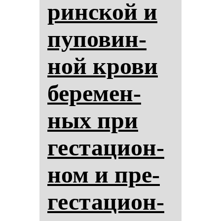
рин­ской и
пу­по­вин­
ной кро­ви
бе­ре­мен­
ных при
гес­та­ци­он­
ном и пре­
гес­та­ци­он­