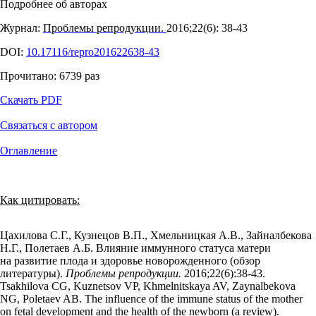
Подробнее об авторах
Журнал:
Проблемы репродукции.
2016;22(6): 38‑43
DOI:
10.17116/repro201622638-43
Прочитано:
6739
раз
Скачать PDF
Связаться с автором
Оглавление
Как цитировать:
Цахилова С.Г., Кузнецов В.П., Хмельницкая А.В., Зайналбекова
Н.Г., Полетаев А.Б. Влияние иммунного статуса матери
на развитие плода и здоровье новорожденного (обзор
литературы).
Проблемы репродукции.
2016;22(6):38‑43.
Tsakhilova CG, Kuznetsov VP, Khmelnitskaya AV, Zaynalbekova
NG, Poletaev AB. The influence of the immune status of the mother
on fetal development and the health of the newborn (a review).