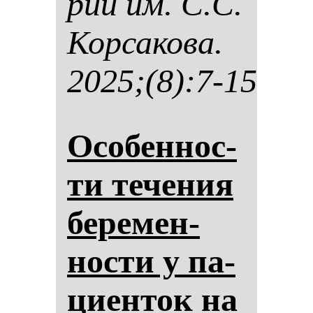
рии им. С.С.
Кор­са­ко­ва.
2025;(8):7-15
Осо­бен­нос­
ти те­че­ния
бе­ре­мен­
нос­ти у па­
ци­ен­ток на