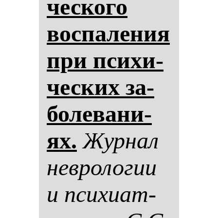
чес­ко­го
вос­па­ле­ния
при пси­хи­
чес­ких за­
бо­ле­ва­ни­
ях.
Жур­нал
нев­ро­ло­гии
и пси­хи­ат­