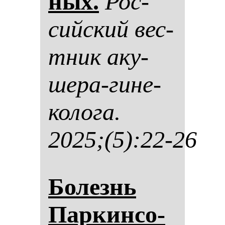
ных.
Рос­
сий­ский вес­
тник аку­
ше­ра-ги­не­
ко­ло­га.
2025;(5):22-26
Бо­лезнь
Пар­кин­со­