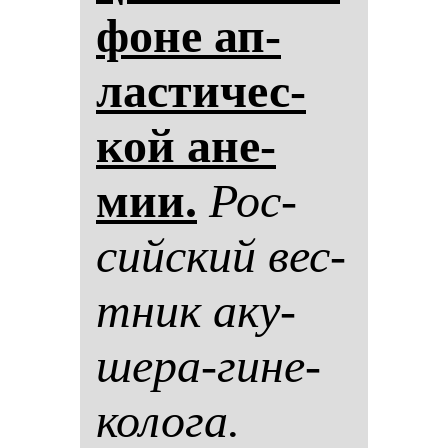
фо­не ап­
лас­ти­чес­
кой ане­
мии.
Рос­
сий­ский вес­
тник аку­
ше­ра-ги­не­
ко­ло­га.