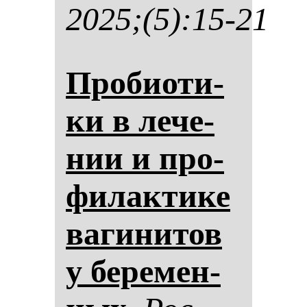
2025;(5):15-21
Про­би­оти­
ки в ле­че­
нии и про­
фи­лак­ти­ке
ва­ги­ни­тов
у бе­ре­мен­