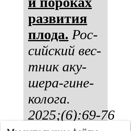
и по­ро­ках
раз­ви­тия
пло­да.
Рос­
сий­ский вес­
тник аку­
ше­ра-ги­не­
ко­ло­га.
2025;(6):69-76