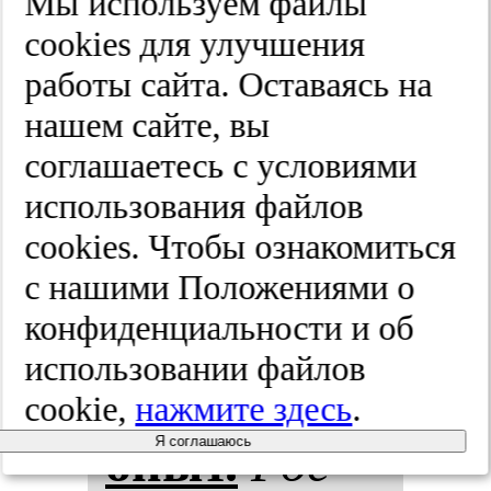
Мы используем файлы
Нас­
cооkies для улучшения
работы сайта. Оставаясь на
ледствен­
нашем сайте, вы
ный ан­
соглашаетесь с условиями
использования файлов
гиоотек и
cооkies. Чтобы ознакомиться
бе­ре­мен­
с нашими Положениями о
конфиденциальности и об
ность. Кли­
использовании файлов
ни­чес­кий
cookie,
нажмите здесь
.
Я соглашаюсь
опыт.
Рос­