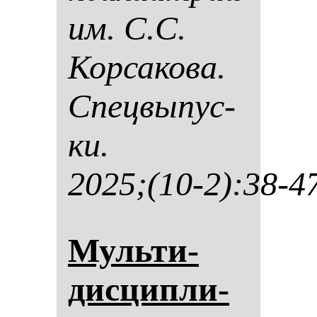
им. С.С.
Кор­са­ко­ва.
Спец­вы­пус­
ки.
2025;(10-2):38-4
Муль­ти­
дис­цип­ли­