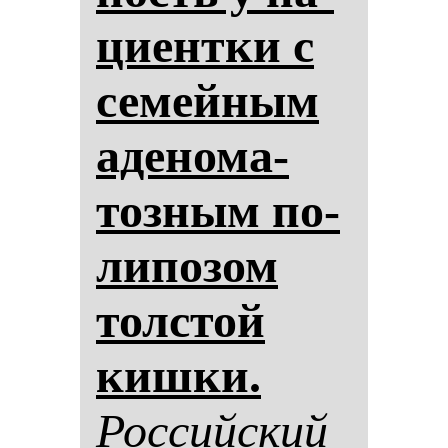
ци­ен­тки с
се­мей­ным
аде­но­ма­
тоз­ным по­
ли­по­зом
тол­стой
киш­ки.
Рос­сий­ский