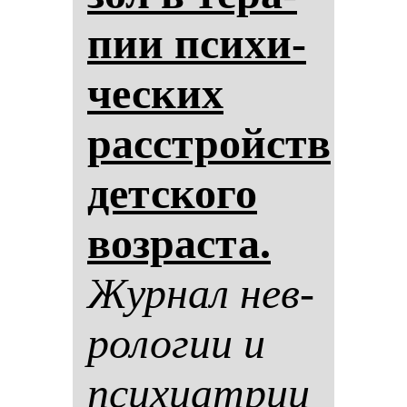
пии пси­хи­
чес­ких
расстройств
дет­ско­го
воз­рас­та.
Жур­нал нев­
ро­ло­гии и
пси­хи­ат­рии