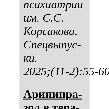
пси­хи­ат­рии
им. С.С.
Кор­са­ко­ва.
Спец­вы­пус­
ки.
2025;(11-2):55-6
Ари­пип­ра­
зол в те­ра­