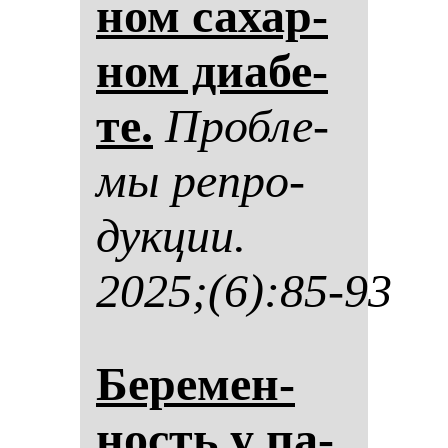
ном са­хар­
ном ди­абе­
те.
Проб­ле­
мы реп­ро­
дук­ции.
2025;(6):85-93
Бе­ре­мен­
ность у па­