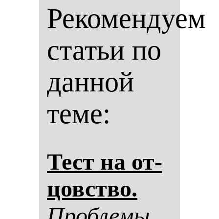
Рекомендуем
статьи по
данной
теме:
Тест на от­
цовство.
Проб­ле­мы