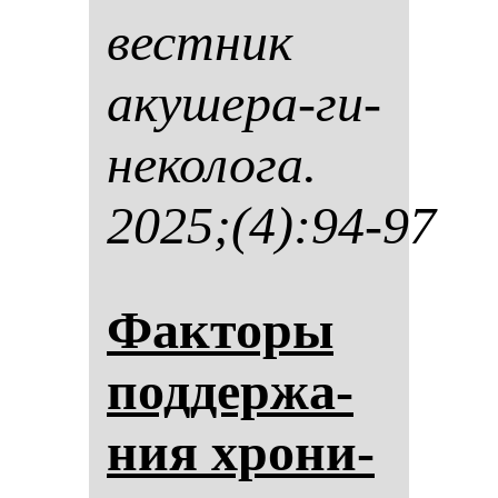
вес­тник
аку­ше­ра-ги­
не­ко­ло­га.
2025;(4):94-97
Фак­то­ры
под­дер­жа­
ния хро­ни­