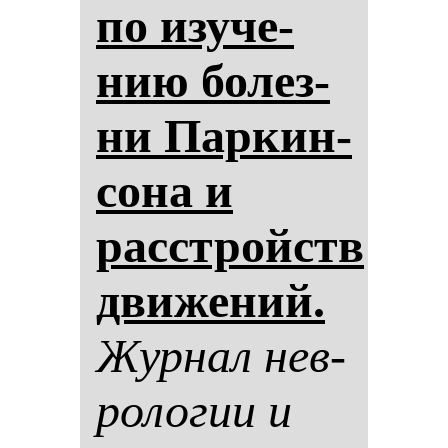
по изу­че­
нию бо­лез­
ни Пар­кин­
со­на и
расстройств
дви­же­ний.
Жур­нал нев­
ро­ло­гии и