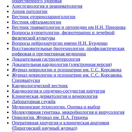
общественного здоровья
Анестезиология и реаниматология
Архив патологии
Вестник оториноларингологии
Вестник офтальмологии
Вестник травматологии и ортопедии им Н.Н. Приорова
Вопросы курортологии, физиотерапии и лечебной
физической культуры
Вопросы нейрохирургии имени Н.Н. Бурденко
Восстановительные биотехнологии, профилактическая,
цифровая и предиктивная медицина
Доказательная гастроэнтерология
Доказательная кардиология (электронная версия)
Журнал неврологии и психиатрии им. С.С. Корсакова
Журнал неврологии и психиатрии им. С.С. Корсакова.
Спецвыпуски
Кардиологический вестник
Кардиология и сердечно-сосудистая хирургия
Клиническая дерматология и венерология
Лабораторная служба
Медицинские технологии. Оценка и выбор
Молекулярная генетика, микробиология и вирусология
Онкология. Журнал им. П.А. Герцена
Оперативная хирургия и клиническая анатомия
(Пироговский научный журнал)