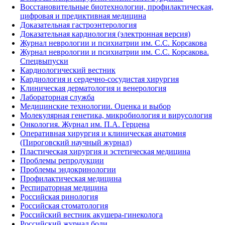
Восстановительные биотехнологии, профилактическая,
цифровая и предиктивная медицина
Доказательная гастроэнтерология
Доказательная кардиология (электронная версия)
Журнал неврологии и психиатрии им. С.С. Корсакова
Журнал неврологии и психиатрии им. С.С. Корсакова.
Спецвыпуски
Кардиологический вестник
Кардиология и сердечно-сосудистая хирургия
Клиническая дерматология и венерология
Лабораторная служба
Медицинские технологии. Оценка и выбор
Молекулярная генетика, микробиология и вирусология
Онкология. Журнал им. П.А. Герцена
Оперативная хирургия и клиническая анатомия
(Пироговский научный журнал)
Пластическая хирургия и эстетическая медицина
Проблемы репродукции
Проблемы эндокринологии
Профилактическая медицина
Респираторная медицина
Российская ринология
Российская стоматология
Российский вестник акушера-гинеколога
Российский журнал боли