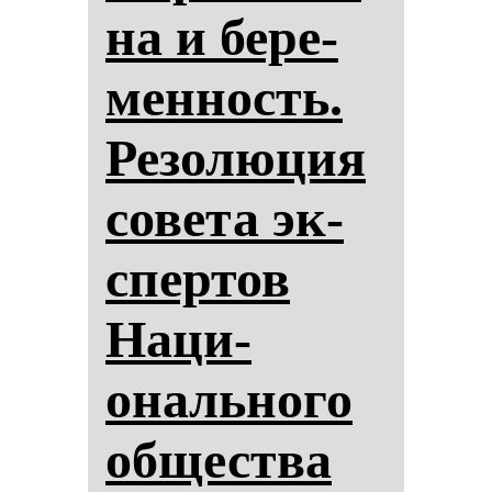
на и бе­ре­
мен­ность.
Ре­зо­лю­ция
со­ве­та эк­
спер­тов
На­ци­
ональ­но­го
об­щес­тва