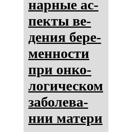
нар­ные ас­
пек­ты ве­
де­ния бе­ре­
мен­нос­ти
при он­ко­
ло­ги­чес­ком
за­бо­ле­ва­
нии ма­те­ри