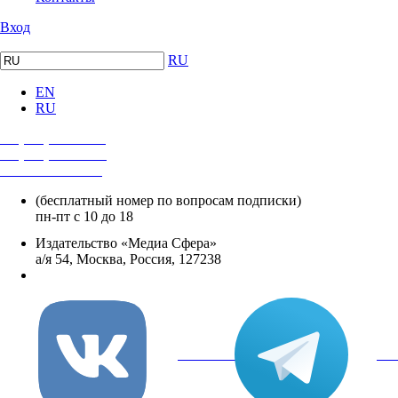
Вход
RU
EN
RU
+7 (495) 482-4118
+7 (495) 482-4329
+8 800 250-18-12
(бесплатный номер по вопросам подписки)
пн-пт с 10 до 18
Издательство «Медиа Сфера»
а/я 54, Москва, Россия, 127238
info@mediasphera.ru
вКонтакте
Tel