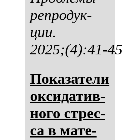
реп­ро­дук­
ции.
2025;(4):41-45
По­ка­за­те­ли
ок­си­да­тив­
но­го стрес­
са в ма­те­