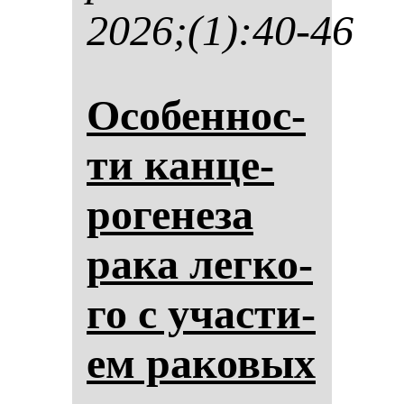
2026;(1):40-46
Осо­бен­нос­
ти кан­це­
ро­ге­не­за
ра­ка лег­ко­
го с учас­ти­
ем ра­ко­вых