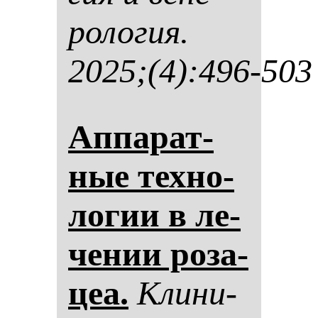
ро­ло­гия.
2025;(4):496-503
Ап­па­рат­
ные тех­но­
ло­гии в ле­
че­нии ро­за­
цеа.
Кли­ни­