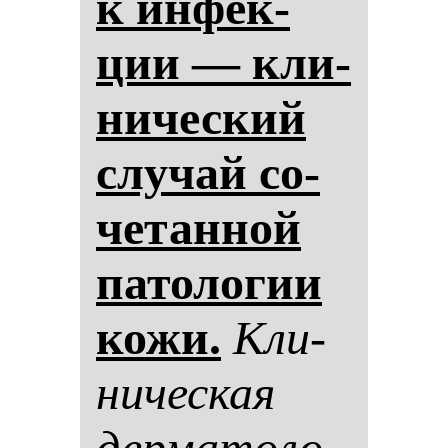
к ин­фек­
ции — кли­
ни­чес­кий
слу­чай со­
че­тан­ной
па­то­ло­гии
ко­жи.
Кли­
ни­чес­кая
дер­ма­то­ло­