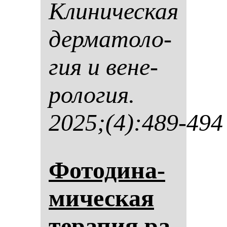
Кли­ни­чес­кая
дер­ма­то­ло­
гия и ве­не­
ро­ло­гия.
2025;(4):489-494
Фо­то­ди­на­
ми­чес­кая
те­ра­пия ра­