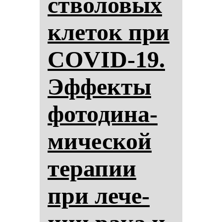
ство­ло­вых
кле­ток при
COVID-19.
Эф­фек­ты
фо­то­ди­на­
ми­чес­кой
те­ра­пии
при ле­че­