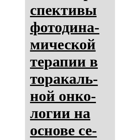
спек­ти­вы
фо­то­ди­на­
ми­чес­кой
те­ра­пии в
то­ра­каль­
ной он­ко­
ло­гии на
ос­но­ве се­