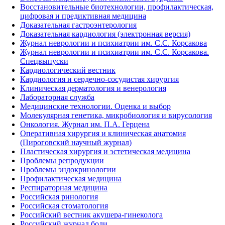
Восстановительные биотехнологии, профилактическая,
цифровая и предиктивная медицина
Доказательная гастроэнтерология
Доказательная кардиология (электронная версия)
Журнал неврологии и психиатрии им. С.С. Корсакова
Журнал неврологии и психиатрии им. С.С. Корсакова.
Спецвыпуски
Кардиологический вестник
Кардиология и сердечно-сосудистая хирургия
Клиническая дерматология и венерология
Лабораторная служба
Медицинские технологии. Оценка и выбор
Молекулярная генетика, микробиология и вирусология
Онкология. Журнал им. П.А. Герцена
Оперативная хирургия и клиническая анатомия
(Пироговский научный журнал)
Пластическая хирургия и эстетическая медицина
Проблемы репродукции
Проблемы эндокринологии
Профилактическая медицина
Респираторная медицина
Российская ринология
Российская стоматология
Российский вестник акушера-гинеколога
Российский журнал боли