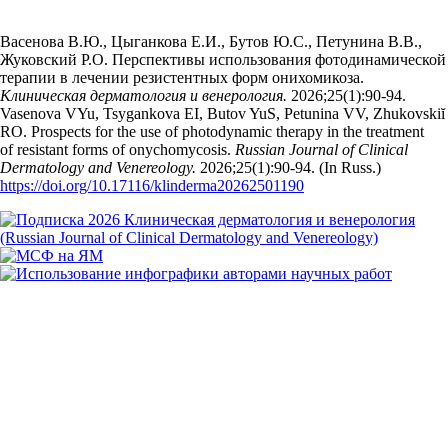
Васенова В.Ю., Цыганкова Е.И., Бутов Ю.С., Петунина В.В.,
Жуковский Р.О. Перспективы использования фотодинамической
терапии в лечении резистентных форм онихомикоза.
Клиническая дерматология и венерология.
2026;25(1):90‑94.
Vasenova VYu, Tsygankova EI, Butov YuS, Petunina VV, Zhukovskiĭ
RO. Prospects for the use of photodynamic therapy in the treatment
of resistant forms of onychomycosis.
Russian Journal of Clinical
Dermatology and Venereology.
2026;25(1):90‑94. (In Russ.)
https://doi.org/10.17116/klinderma20262501190