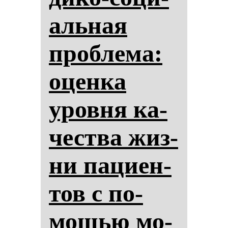
аль­ная
проб­ле­ма:
оцен­ка
уров­ня ка­
чес­тва жиз­
ни па­ци­ен­
тов с по­
мощью мо­