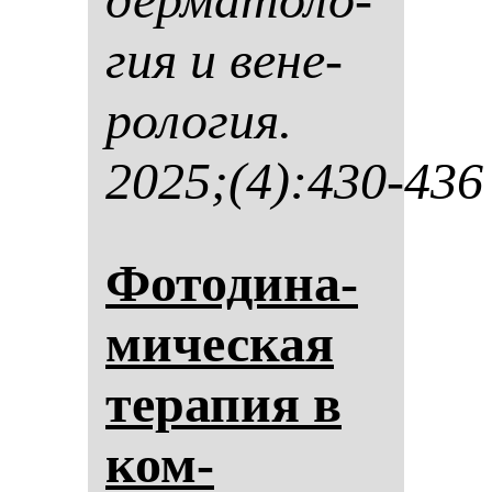
гия и ве­не­
ро­ло­гия.
2025;(4):430-436
Фо­то­ди­на­
ми­чес­кая
те­ра­пия в
ком­