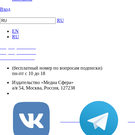
Вход
RU
EN
RU
+7 (495) 482-4118
+7 (495) 482-4329
+8 800 250-18-12
(бесплатный номер по вопросам подписки)
пн-пт с 10 до 18
Издательство «Медиа Сфера»
а/я 54, Москва, Россия, 127238
info@mediasphera.ru
вКонтакте
Tel