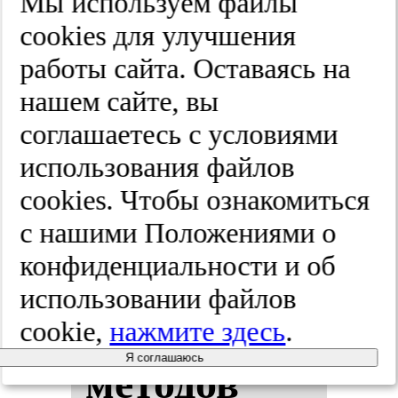
Мы используем файлы
ван­но­го и
cооkies для улучшения
работы сайта. Оставаясь на
ком­би­ни­
нашем сайте, вы
ро­ван­но­го
соглашаетесь с условиями
использования файлов
при­ме­не­
cооkies. Чтобы ознакомиться
ния по­пу­
с нашими Положениями о
конфиденциальности и об
ляр­ных ап­
использовании файлов
па­рат­ных
cookie,
нажмите здесь
.
Я соглашаюсь
ме­то­дов