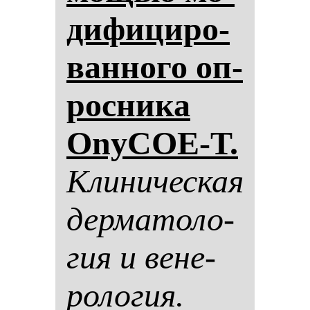
ди­фи­ци­ро­
ван­но­го оп­
рос­ни­ка
OnyCOE-T.
Кли­ни­чес­кая
дер­ма­то­ло­
гия и ве­не­
ро­ло­гия.