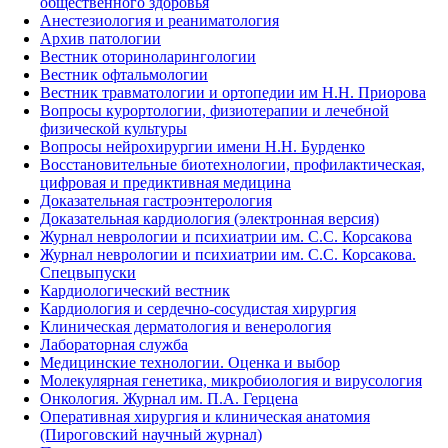
общественного здоровья
Анестезиология и реаниматология
Архив патологии
Вестник оториноларингологии
Вестник офтальмологии
Вестник травматологии и ортопедии им Н.Н. Приорова
Вопросы курортологии, физиотерапии и лечебной
физической культуры
Вопросы нейрохирургии имени Н.Н. Бурденко
Восстановительные биотехнологии, профилактическая,
цифровая и предиктивная медицина
Доказательная гастроэнтерология
Доказательная кардиология (электронная версия)
Журнал неврологии и психиатрии им. С.С. Корсакова
Журнал неврологии и психиатрии им. С.С. Корсакова.
Спецвыпуски
Кардиологический вестник
Кардиология и сердечно-сосудистая хирургия
Клиническая дерматология и венерология
Лабораторная служба
Медицинские технологии. Оценка и выбор
Молекулярная генетика, микробиология и вирусология
Онкология. Журнал им. П.А. Герцена
Оперативная хирургия и клиническая анатомия
(Пироговский научный журнал)