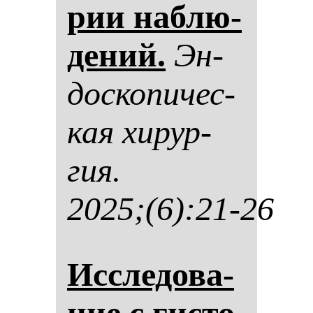
рии наб­лю­
де­ний.
Эн­
дос­ко­пи­чес­
кая хи­рур­
гия.
2025;(6):21-26
Ис­сле­до­ва­
ние с гис­то­