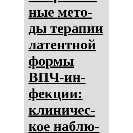
ные ме­то­
ды те­ра­пии
ла­тен­тной
фор­мы
ВПЧ-ин­
фек­ции:
кли­ни­чес­
кое наб­лю­