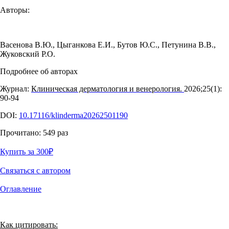
Авторы:
Васенова В.Ю.
,
Цыганкова Е.И.
,
Бутов Ю.С.
,
Петунина В.В.
,
Жуковский Р.О.
Подробнее об авторах
Журнал:
Клиническая дерматология и венерология.
2026;25(1):
90‑94
DOI:
10.17116/klinderma20262501190
Прочитано:
549
раз
Купить за 300
₽
Связаться с автором
Оглавление
Как цитировать: