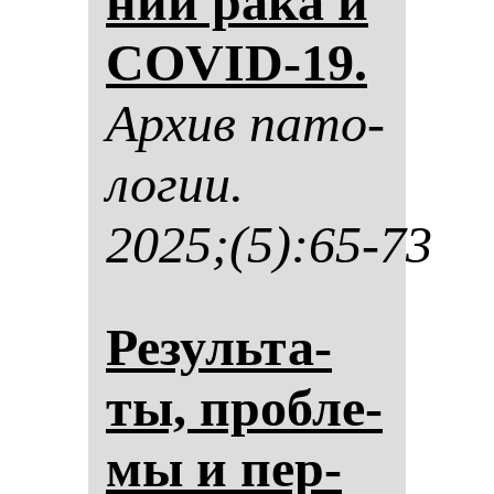
нии ра­ка и
COVID-19.
Ар­хив па­то­
ло­гии.
2025;(5):65-73
Ре­зуль­та­
ты, проб­ле­
мы и пер­