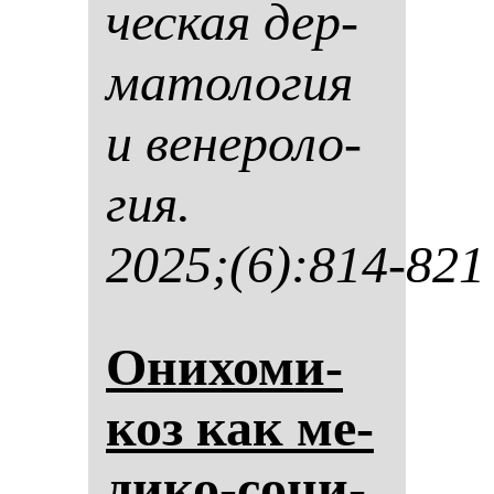
чес­кая дер­
ма­то­ло­гия
и ве­не­ро­ло­
гия.
2025;(6):814-821
Они­хо­ми­
коз как ме­
ди­ко-со­ци­