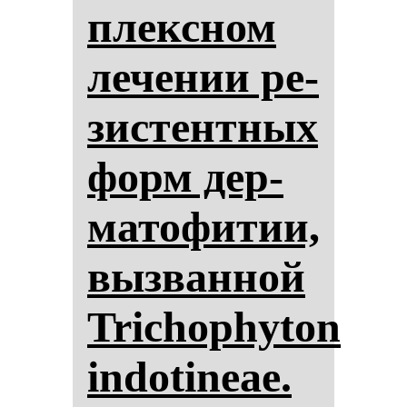
плексном
ле­че­нии ре­
зис­тен­тных
форм дер­
ма­то­фи­тии,
выз­ван­ной
Trichophyton
indo­tineae.