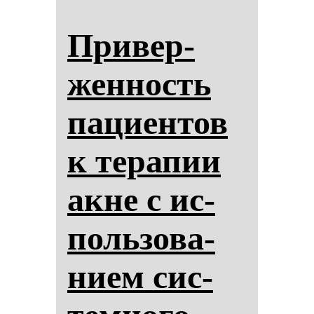
При­вер­
жен­ность
па­ци­ен­тов
к те­ра­пии
ак­не с ис­
поль­зо­ва­
ни­ем сис­