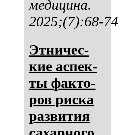
ме­ди­ци­на.
2025;(7):68-74
Эт­ни­чес­
кие ас­пек­
ты фак­то­
ров рис­ка
раз­ви­тия
са­хар­но­го