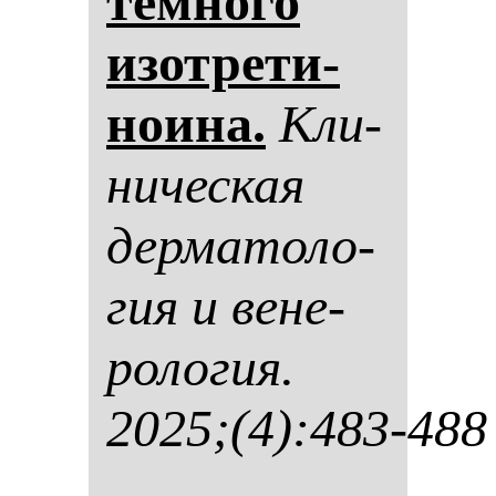
тем­но­го
изот­ре­ти­
но­ина.
Кли­
ни­чес­кая
дер­ма­то­ло­
гия и ве­не­
ро­ло­гия.
2025;(4):483-488