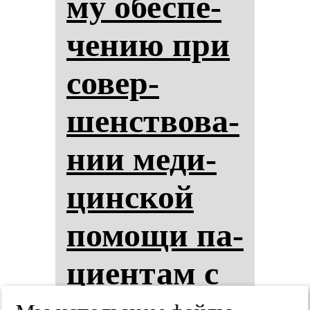
му обес­пе­
че­нию при
со­вер­
шенство­ва­
нии ме­ди­
цин­ской
по­мо­щи па­
ци­ен­там с