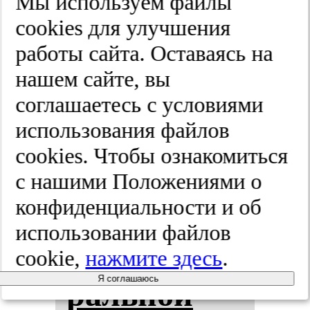
ожи­ре­ни­ем.
Мы используем файлы
cооkies для улучшения
Про­фи­лак­
работы сайта. Оставаясь на
ти­чес­кая
нашем сайте, вы
соглашаетесь с условиями
ме­ди­ци­на.
использования файлов
2025;(9):42-46
cооkies. Чтобы ознакомиться
с нашими Положениями о
конфиденциальности и об
Воз­мож­нос­
использовании файлов
ти пе­ро­
cookie,
нажмите здесь
.
Я соглашаюсь
раль­ной