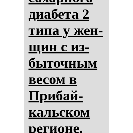
ди­абе­та 2
ти­па у жен­
щин с из­
бы­точ­ным
ве­сом в
При­бай­
кальском
ре­ги­оне.