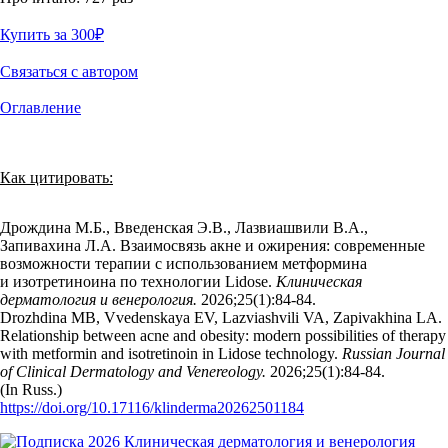
Купить за 300
₽
Связаться с автором
Оглавление
Как цитировать:
Дрождина М.Б., Введенская Э.В., Лазвиашвили В.А.,
Запивахина Л.А. Взаимосвязь акне и ожирения: современные
возможности терапии с использованием метформина
и изотретиноина по технологии Lidose.
Клиническая
дерматология и венерология.
2026;25(1):84‑84.
Drozhdina MB, Vvedenskaya EV, Lazviashvili VA, Zapivakhina LA.
Relationship between acne and obesity: modern possibilities of therapy
with metformin and isotretinoin in Lidose technology.
Russian Journal
of Clinical Dermatology and Venereology.
2026;25(1):84‑84.
(In Russ.)
https://doi.org/10.17116/klinderma20262501184