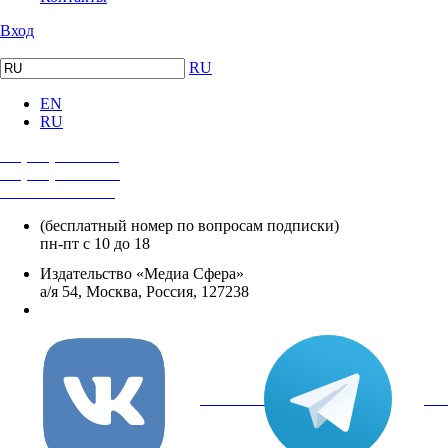
Вход
RU
EN
RU
+7 (495) 482-4118
+7 (495) 482-4329
+8 800 250-18-12
(бесплатный номер по вопросам подписки)
пн-пт с 10 до 18
Издательство «Медиа Сфера»
а/я 54, Москва, Россия, 127238
info@mediasphera.ru
вКонтакте
Tel