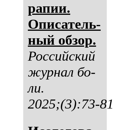
ра­пии.
Опи­са­тель­
ный об­зор.
Рос­сий­ский
жур­нал бо­
ли.
2025;(3):73-81