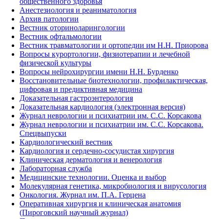
общественного здоровья
Анестезиология и реаниматология
Архив патологии
Вестник оториноларингологии
Вестник офтальмологии
Вестник травматологии и ортопедии им Н.Н. Приорова
Вопросы курортологии, физиотерапии и лечебной
физической культуры
Вопросы нейрохирургии имени Н.Н. Бурденко
Восстановительные биотехнологии, профилактическая,
цифровая и предиктивная медицина
Доказательная гастроэнтерология
Доказательная кардиология (электронная версия)
Журнал неврологии и психиатрии им. С.С. Корсакова
Журнал неврологии и психиатрии им. С.С. Корсакова.
Спецвыпуски
Кардиологический вестник
Кардиология и сердечно-сосудистая хирургия
Клиническая дерматология и венерология
Лабораторная служба
Медицинские технологии. Оценка и выбор
Молекулярная генетика, микробиология и вирусология
Онкология. Журнал им. П.А. Герцена
Оперативная хирургия и клиническая анатомия
(Пироговский научный журнал)