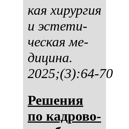
кая хи­рур­гия
и эс­те­ти­
чес­кая ме­
ди­ци­на.
2025;(3):64-70
Ре­ше­ния
по кад­ро­во­