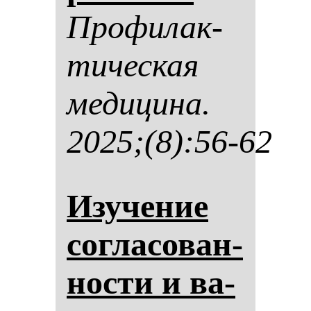
Про­фи­лак­
ти­чес­кая
ме­ди­ци­на.
2025;(8):56-62
Изу­че­ние
сог­ла­со­ван­
нос­ти и ва­