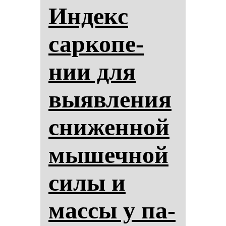
Ин­декс
сар­ко­пе­
нии для
вы­яв­ле­ния
сни­жен­ной
мы­шеч­ной
си­лы и
мас­сы у па­