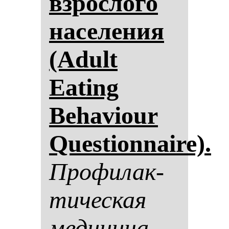
взрос­ло­го
на­се­ле­ния
(Adult
Eating
Beha­viour
Questionnaire).
Про­фи­лак­
ти­чес­кая
ме­ди­ци­на.