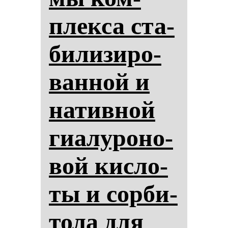
плек­са ста­
би­ли­зи­ро­
ван­ной и
на­тив­ной
ги­алу­ро­но­
вой кис­ло­
ты и сор­би­
то­ла для