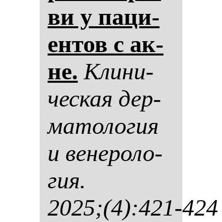
ви у па­ци­
ен­тов с ак­
не.
Кли­ни­
чес­кая дер­
ма­то­ло­гия
и ве­не­ро­ло­
гия.
2025;(4):421-424