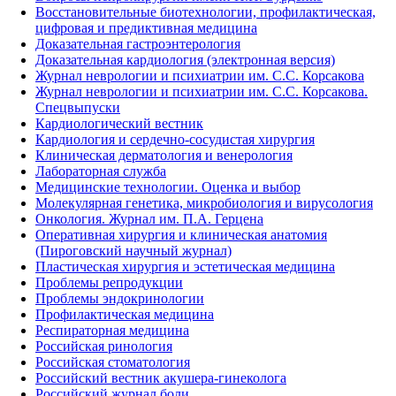
Восстановительные биотехнологии, профилактическая,
цифровая и предиктивная медицина
Доказательная гастроэнтерология
Доказательная кардиология (электронная версия)
Журнал неврологии и психиатрии им. С.С. Корсакова
Журнал неврологии и психиатрии им. С.С. Корсакова.
Спецвыпуски
Кардиологический вестник
Кардиология и сердечно-сосудистая хирургия
Клиническая дерматология и венерология
Лабораторная служба
Медицинские технологии. Оценка и выбор
Молекулярная генетика, микробиология и вирусология
Онкология. Журнал им. П.А. Герцена
Оперативная хирургия и клиническая анатомия
(Пироговский научный журнал)
Пластическая хирургия и эстетическая медицина
Проблемы репродукции
Проблемы эндокринологии
Профилактическая медицина
Респираторная медицина
Российская ринология
Российская стоматология
Российский вестник акушера-гинеколога
Российский журнал боли