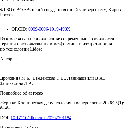
ФГБОУ ВО «Вятский государственный университет», Киров,
Россия
ORCID:
0009-0006-1019-498X
Взаимосвязь акне и ожирения: современные возможности
терапии с использованием метформина и изотретиноина
по технологии Lidose
Авторы:
Дрождина М.Б.
,
Введенская Э.В.
,
Лазвиашвили В.А.
,
Запивахина Л.А.
Подробнее об авторах
Журнал:
Клиническая дерматология и венерология.
2026;25(1):
84‑84
DOI:
10.17116/klinderma20262501184
Прочитано:
727
раз