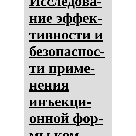
Ис­сле­до­ва­
ние эф­фек­
тив­нос­ти и
бе­зо­пас­нос­
ти при­ме­
не­ния
инъек­ци­
он­ной фор­
мы ком­