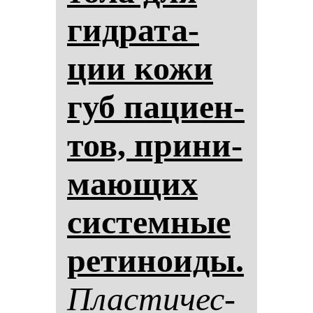
гид­ра­та­
ции ко­жи
губ па­ци­ен­
тов, при­ни­
ма­ющих
сис­тем­ные
ре­ти­но­иды.
Плас­ти­чес­