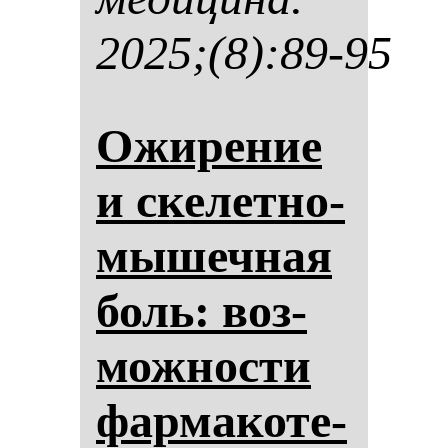
2025;(8):89-95
Ожи­ре­ние
и ске­лет­но-
мы­шеч­ная
боль: воз­
мож­нос­ти
фар­ма­ко­те­