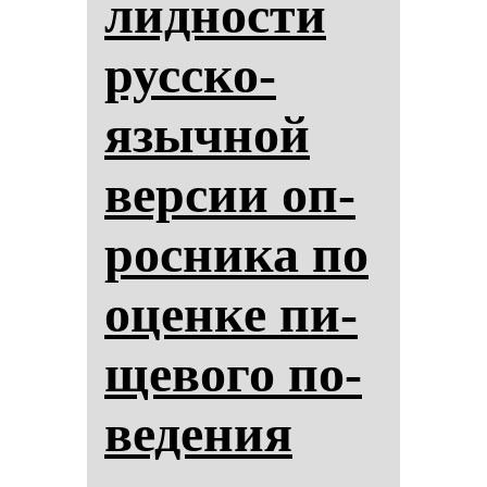
лид­нос­ти
рус­ско­
языч­ной
вер­сии оп­
рос­ни­ка по
оцен­ке пи­
ще­во­го по­
ве­де­ния