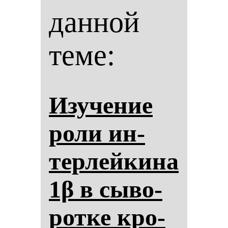
данной
теме:
Изу­че­ние
ро­ли ин­
тер­лей­ки­на
1β в сы­во­
рот­ке кро­