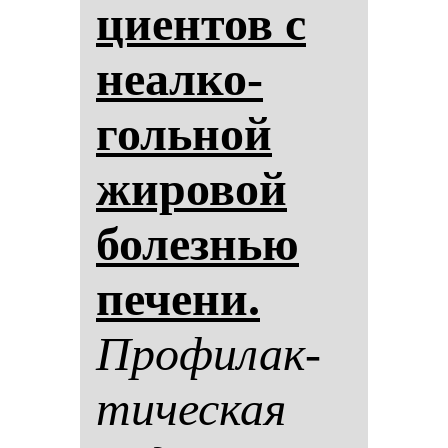
ци­ен­тов с
не­ал­ко­
голь­ной
жи­ро­вой
бо­лез­нью
пе­че­ни.
Про­фи­лак­
ти­чес­кая