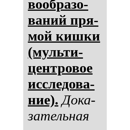
во­об­ра­зо­
ва­ний пря­
мой киш­ки
(муль­ти­
цен­тро­вое
ис­сле­до­ва­
ние).
До­ка­
за­тель­ная