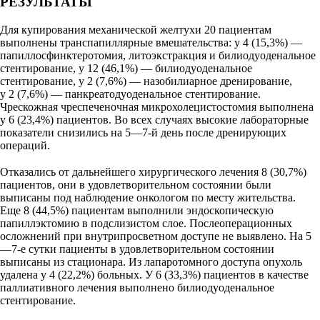
РЕЗУЛЬТАТЫ
Для купирования механической желтухи 20 пациентам
выполнены транспапиллярные вмешательства: у 4 (15,3%) —
папиллосфинктеротомия, литоэкстракция и билиодуоденальное
стентирование, у 12 (46,1%) — билиодуоденальное
стентирование, у 2 (7,6%) — назобилиарное дренирование,
у 2 (7,6%) — панкреатодуоденальное стентирование.
Чрескожная чреспеченочная микрохолецистостомия выполнена
у 6 (23,4%) пациентов. Во всех случаях высокие лабораторные
показатели снизились на 5—7-й день после дренирующих
операций.
Отказались от дальнейшего хирургического лечения 8 (30,7%)
пациентов, они в удовлетворительном состоянии были
выписаны под наблюдение онкологом по месту жительства.
Еще 8 (44,5%) пациентам выполнили эндоскопическую
папиллэктомию в подслизистом слое. Послеоперационных
осложнений при внутрипросветном доступе не выявлено. На 5
—7-е сутки пациенты в удовлетворительном состоянии
выписаны из стационара. Из лапаротомного доступа опухоль
удалена у 4 (22,2%) больных. У 6 (33,3%) пациентов в качестве
паллиативного лечения выполнено билиодуоденальное
стентирование.