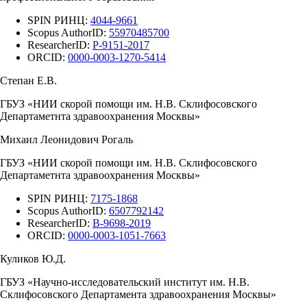
SPIN РИНЦ:
4044-9661
Scopus AuthorID:
55970485700
ResearcherID:
P-9151-2017
ORCID:
0000-0003-1270-5414
Степан Е.В.
ГБУЗ «НИИ скорой помощи им. Н.В. Склифосовского
Департаметнта здравоохранения Москвы»
Михаил Леонидович Рогаль
ГБУЗ «НИИ скорой помощи им. Н.В. Склифосовского
Департаметнта здравоохранения Москвы»
SPIN РИНЦ:
7175-1868
Scopus AuthorID:
6507792142
ResearcherID:
B-9698-2019
ORCID:
0000-0003-1051-7663
Куликов Ю.Д.
ГБУЗ «Научно-исследовательский институт им. Н.В.
Склифосовского Департамента здравоохранения Москвы»