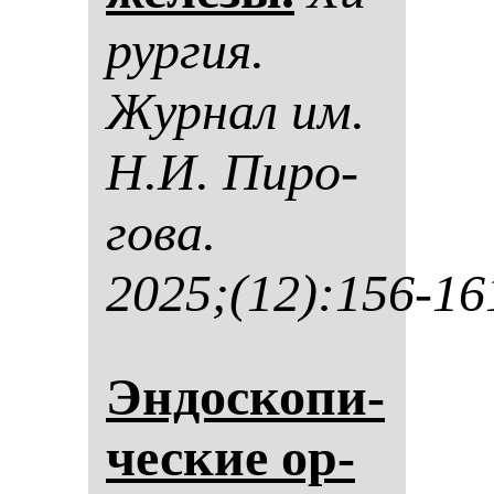
рур­гия.
Жур­нал им.
Н.И. Пи­ро­
го­ва.
2025;(12):156-16
Эн­дос­ко­пи­
чес­кие ор­