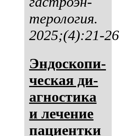
гас­тро­эн­
те­ро­ло­гия.
2025;(4):21-26
Эн­дос­ко­пи­
чес­кая ди­
аг­нос­ти­ка
и ле­че­ние
па­ци­ен­тки