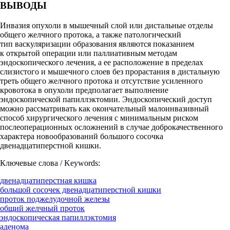
ВЫВОДЫ
Инвазия опухоли в мышечный слой или дистальные отделы
общего желчного протока, а также патологический
тип васкуляризации образования являются показанием
к открытой операции или паллиативным методам
эндоскопического лечения, а ее расположение в пределах
слизистого и мышечного слоев без прорастания в дистальную
треть общего желчного протока и отсутствие усиленного
кровотока в опухоли предполагает выполнение
эндоскопической папиллэктомии. Эндоскопический доступ
можно рассматривать как окончательный малоинвазивный
способ хирургического лечения с минимальным риском
послеоперационных осложнений в случае доброкачественного
характера новообразований большого сосочка
двенадцатиперстной кишки.
Ключевые слова / Keywords:
двенадцатиперстная кишка
большой сосочек двенадцатиперстной кишки
проток поджелудочной железы
общий желчный проток
эндоскопическая папиллэктомия
аденома