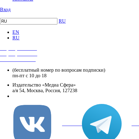
Вход
RU
EN
RU
+7 (495) 482-4118
+7 (495) 482-4329
+8 800 250-18-12
(бесплатный номер по вопросам подписки)
пн-пт с 10 до 18
Издательство «Медиа Сфера»
а/я 54, Москва, Россия, 127238
info@mediasphera.ru
вКонтакте
Tel