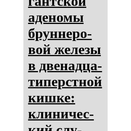
гантской
аде­но­мы
брун­не­ро­
вой же­ле­зы
в две­над­ца­
ти­перстной
киш­ке:
кли­ни­чес­
кий слу­