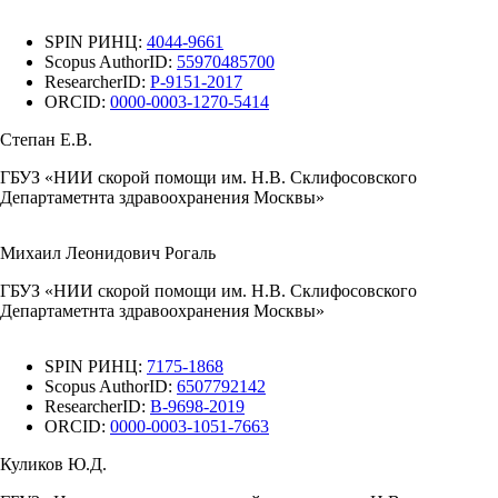
SPIN РИНЦ:
4044-9661
Scopus AuthorID:
55970485700
ResearcherID:
P-9151-2017
ORCID:
0000-0003-1270-5414
Степан Е.В.
ГБУЗ «НИИ скорой помощи им. Н.В. Склифосовского
Департаметнта здравоохранения Москвы»
Михаил Леонидович Рогаль
ГБУЗ «НИИ скорой помощи им. Н.В. Склифосовского
Департаметнта здравоохранения Москвы»
SPIN РИНЦ:
7175-1868
Scopus AuthorID:
6507792142
ResearcherID:
B-9698-2019
ORCID:
0000-0003-1051-7663
Куликов Ю.Д.