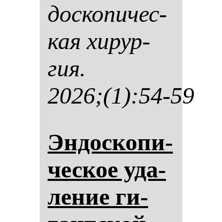
дос­ко­пи­чес­
кая хи­рур­
гия.
2026;(1):54-59
Эн­дос­ко­пи­
чес­кое уда­
ле­ние ги­