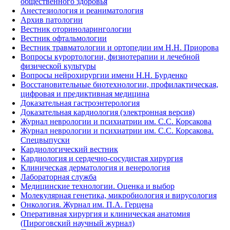
общественного здоровья
Анестезиология и реаниматология
Архив патологии
Вестник оториноларингологии
Вестник офтальмологии
Вестник травматологии и ортопедии им Н.Н. Приорова
Вопросы курортологии, физиотерапии и лечебной
физической культуры
Вопросы нейрохирургии имени Н.Н. Бурденко
Восстановительные биотехнологии, профилактическая,
цифровая и предиктивная медицина
Доказательная гастроэнтерология
Доказательная кардиология (электронная версия)
Журнал неврологии и психиатрии им. С.С. Корсакова
Журнал неврологии и психиатрии им. С.С. Корсакова.
Спецвыпуски
Кардиологический вестник
Кардиология и сердечно-сосудистая хирургия
Клиническая дерматология и венерология
Лабораторная служба
Медицинские технологии. Оценка и выбор
Молекулярная генетика, микробиология и вирусология
Онкология. Журнал им. П.А. Герцена
Оперативная хирургия и клиническая анатомия
(Пироговский научный журнал)