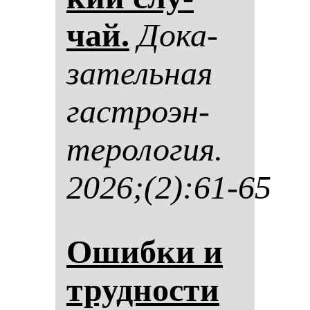
чай.
До­ка­
за­тель­ная
гас­тро­эн­
те­ро­ло­гия.
2026;(2):61-65
Ошиб­ки и
труд­нос­ти