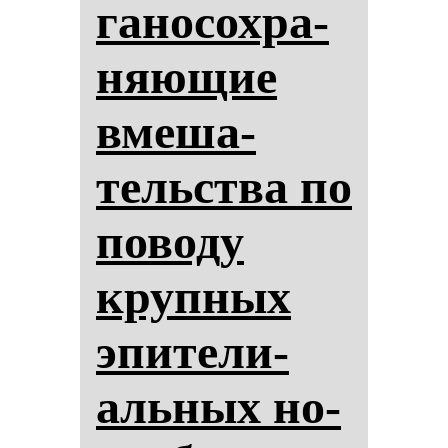
га­но­сох­ра­
ня­ющие
вме­ша­
тельства по
по­во­ду
круп­ных
эпи­те­ли­
аль­ных но­