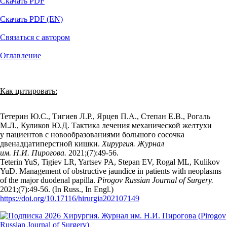
Скачать PDF
Скачать PDF (EN)
Связаться с автором
Оглавление
Как цитировать:
Тетерин Ю.С., Тигиев Л.Р., Ярцев П.А., Степан Е.В., Рогаль
М.Л., Куликов Ю.Д. Тактика лечения механической желтухи
у пациентов с новообразованиями большого сосочка
двенадцатиперстной кишки.
Хирургия. Журнал
им. Н.И. Пирогова.
2021;(7):49‑56.
Teterin YuS, Tigiev LR, Yartsev PA, Stepan EV, Rogal ML, Kulikov
YuD. Management of obstructive jaundice in patients with neoplasms
of the major duodenal papilla.
Pirogov Russian Journal of Surgery.
2021;(7):49‑56. (In Russ., In Engl.)
https://doi.org/10.17116/hirurgia202107149