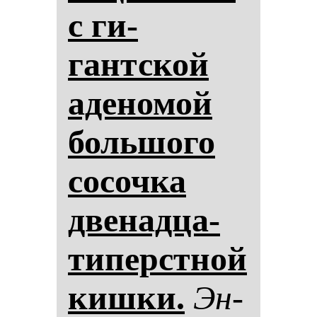
с ги­
гантской
аде­но­мой
боль­шо­го
со­соч­ка
две­над­ца­
ти­перстной
киш­ки.
Эн­