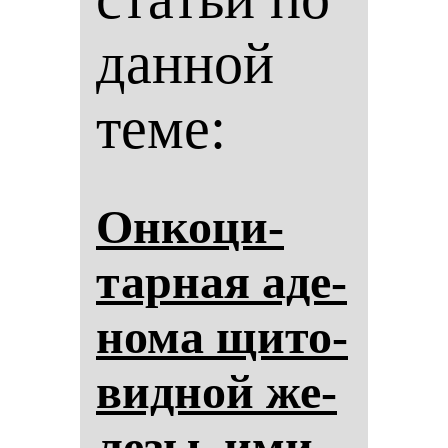
данной
теме:
Он­ко­ци­
тар­ная аде­
но­ма щи­то­
вид­ной же­
ле­зы, ими­