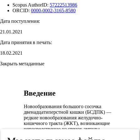
Scopus AuthorID:
57222513986
ORCID:
0000-0002-3165-8580
Дата поступления:
21.01.2021
Дата принятия в печать:
18.02.2021
Закрыть метаданные
Введение
Новообразования большого сосочка
двенадцатиперстной кишки (БСДПК) —
редкие новообразования желудочно-
кишечного тракта (ЖКТ), возникающие
непосредственно из стенок ампулы
БСДПК, дистальнее места впадения в него