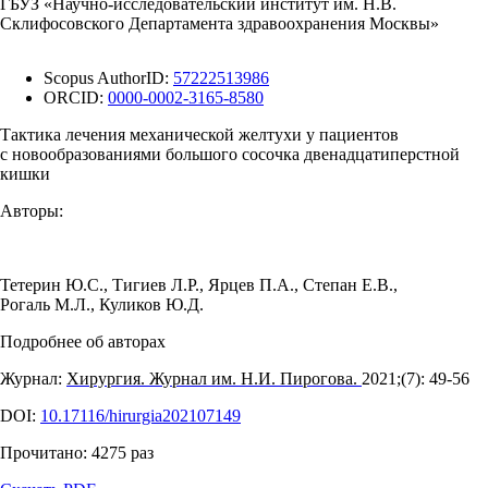
ГБУЗ «Научно-исследовательский институт им. Н.В.
Склифосовского Департамента здравоохранения Москвы»
Scopus AuthorID:
57222513986
ORCID:
0000-0002-3165-8580
Тактика лечения механической желтухи у пациентов
с новообразованиями большого сосочка двенадцатиперстной
кишки
Авторы:
Тетерин Ю.С.
,
Тигиев Л.Р.
,
Ярцев П.А.
,
Степан Е.В.
,
Рогаль М.Л.
,
Куликов Ю.Д.
Подробнее об авторах
Журнал:
Хирургия. Журнал им. Н.И. Пирогова.
2021;(7): 49‑56
DOI:
10.17116/hirurgia202107149
Прочитано:
4275
раз