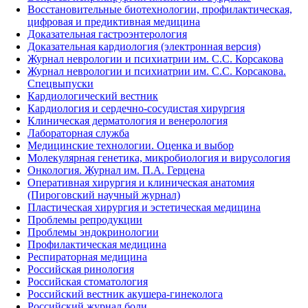
Восстановительные биотехнологии, профилактическая,
цифровая и предиктивная медицина
Доказательная гастроэнтерология
Доказательная кардиология (электронная версия)
Журнал неврологии и психиатрии им. С.С. Корсакова
Журнал неврологии и психиатрии им. С.С. Корсакова.
Спецвыпуски
Кардиологический вестник
Кардиология и сердечно-сосудистая хирургия
Клиническая дерматология и венерология
Лабораторная служба
Медицинские технологии. Оценка и выбор
Молекулярная генетика, микробиология и вирусология
Онкология. Журнал им. П.А. Герцена
Оперативная хирургия и клиническая анатомия
(Пироговский научный журнал)
Пластическая хирургия и эстетическая медицина
Проблемы репродукции
Проблемы эндокринологии
Профилактическая медицина
Респираторная медицина
Российская ринология
Российская стоматология
Российский вестник акушера-гинеколога
Российский журнал боли