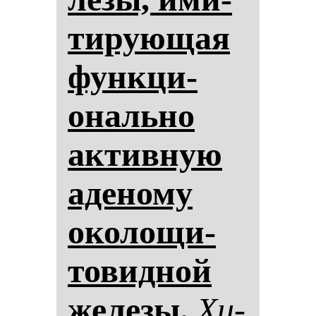
ти­ру­ющая
фун­кци­
ональ­но
ак­тив­ную
аде­но­му
око­ло­щи­
то­вид­ной
же­ле­зы.
Хи­