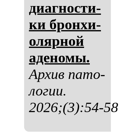
ди­аг­нос­ти­
ки брон­хи­
оляр­ной
аде­но­мы.
Ар­хив па­то­
ло­гии.
2026;(3):54-58