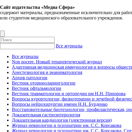
Сайт издательства «Медиа Сфера»
содержит материалы, предназначенные исключительно для рабо
или студентом медицинского образовательного учреждения.
Все журналы
Все журналы
Non nocere. Новый терапевтический журнал
Адаптивная медицинская иммунология и вопросы обществ
Анестезиология и реаниматология
Архив патологии
Вестник оториноларингологии
Вестник офтальмологии
Вестник травматологии и ортопедии им Н.Н. Приорова
Вопросы курортологии, физиотерапии и лечебной физичес
Вопросы нейрохирургии имени Н.Н. Бурденко
Восстановительные биотехнологии, профилактическая, ц
Доказательная гастроэнтерология
Доказательная кардиология (электронная версия)
Журнал неврологии и психиатрии им. С.С. Корсакова
Журнал неврологии и психиатрии им. С.С. Корсакова. Сп