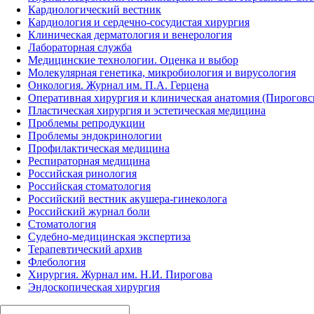
Кардиологический вестник
Кардиология и сердечно-сосудистая хирургия
Клиническая дерматология и венерология
Лабораторная служба
Медицинские технологии. Оценка и выбор
Молекулярная генетика, микробиология и вирусология
Онкология. Журнал им. П.А. Герцена
Оперативная хирургия и клиническая анатомия (Пирогов
Пластическая хирургия и эстетическая медицина
Проблемы репродукции
Проблемы эндокринологии
Профилактическая медицина
Респираторная медицина
Российская ринология
Российская стоматология
Российский вестник акушера-гинеколога
Российский журнал боли
Стоматология
Судебно-медицинская экспертиза
Терапевтический архив
Флебология
Хирургия. Журнал им. Н.И. Пирогова
Эндоскопическая хирургия