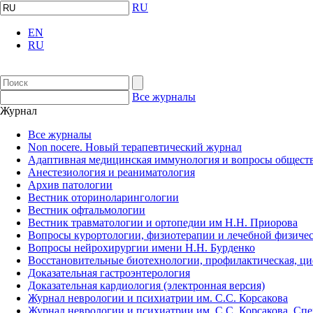
RU
EN
RU
Все журналы
Журнал
Все журналы
Non nocere. Новый терапевтический журнал
Адаптивная медицинская иммунология и вопросы обществ
Анестезиология и реаниматология
Архив патологии
Вестник оториноларингологии
Вестник офтальмологии
Вестник травматологии и ортопедии им Н.Н. Приорова
Вопросы курортологии, физиотерапии и лечебной физичес
Вопросы нейрохирургии имени Н.Н. Бурденко
Восстановительные биотехнологии, профилактическая, ц
Доказательная гастроэнтерология
Доказательная кардиология (электронная версия)
Журнал неврологии и психиатрии им. С.С. Корсакова
Журнал неврологии и психиатрии им. С.С. Корсакова. Сп