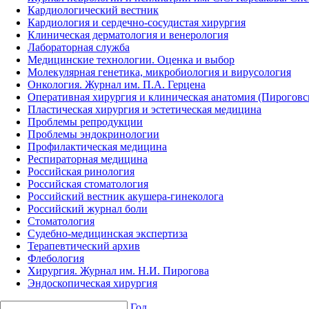
Кардиологический вестник
Кардиология и сердечно-сосудистая хирургия
Клиническая дерматология и венерология
Лабораторная служба
Медицинские технологии. Оценка и выбор
Молекулярная генетика, микробиология и вирусология
Онкология. Журнал им. П.А. Герцена
Оперативная хирургия и клиническая анатомия (Пирогов
Пластическая хирургия и эстетическая медицина
Проблемы репродукции
Проблемы эндокринологии
Профилактическая медицина
Респираторная медицина
Российская ринология
Российская стоматология
Российский вестник акушера-гинеколога
Российский журнал боли
Стоматология
Судебно-медицинская экспертиза
Терапевтический архив
Флебология
Хирургия. Журнал им. Н.И. Пирогова
Эндоскопическая хирургия
Год