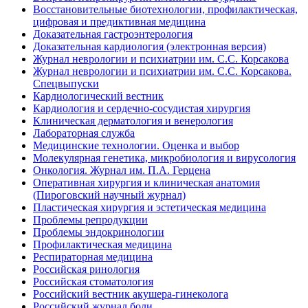
Восстановительные биотехнологии, профилактическая,
цифровая и предиктивная медицина
Доказательная гастроэнтерология
Доказательная кардиология (электронная версия)
Журнал неврологии и психиатрии им. С.С. Корсакова
Журнал неврологии и психиатрии им. С.С. Корсакова.
Спецвыпуски
Кардиологический вестник
Кардиология и сердечно-сосудистая хирургия
Клиническая дерматология и венерология
Лабораторная служба
Медицинские технологии. Оценка и выбор
Молекулярная генетика, микробиология и вирусология
Онкология. Журнал им. П.А. Герцена
Оперативная хирургия и клиническая анатомия
(Пироговский научный журнал)
Пластическая хирургия и эстетическая медицина
Проблемы репродукции
Проблемы эндокринологии
Профилактическая медицина
Респираторная медицина
Российская ринология
Российская стоматология
Российский вестник акушера-гинеколога
Российский журнал боли