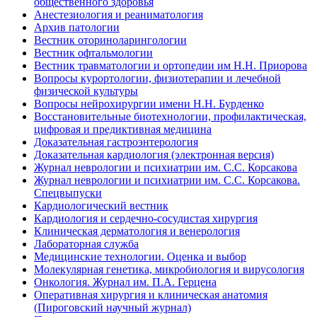
общественного здоровья
Анестезиология и реаниматология
Архив патологии
Вестник оториноларингологии
Вестник офтальмологии
Вестник травматологии и ортопедии им Н.Н. Приорова
Вопросы курортологии, физиотерапии и лечебной
физической культуры
Вопросы нейрохирургии имени Н.Н. Бурденко
Восстановительные биотехнологии, профилактическая,
цифровая и предиктивная медицина
Доказательная гастроэнтерология
Доказательная кардиология (электронная версия)
Журнал неврологии и психиатрии им. С.С. Корсакова
Журнал неврологии и психиатрии им. С.С. Корсакова.
Спецвыпуски
Кардиологический вестник
Кардиология и сердечно-сосудистая хирургия
Клиническая дерматология и венерология
Лабораторная служба
Медицинские технологии. Оценка и выбор
Молекулярная генетика, микробиология и вирусология
Онкология. Журнал им. П.А. Герцена
Оперативная хирургия и клиническая анатомия
(Пироговский научный журнал)