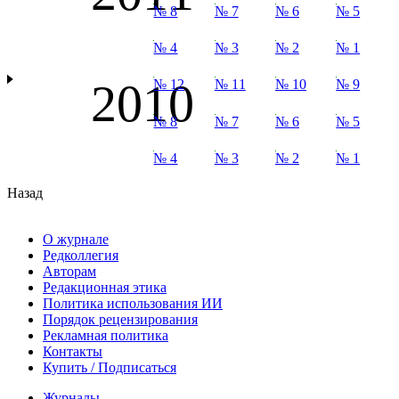
№ 8
№ 7
№ 6
№ 5
№ 4
№ 3
№ 2
№ 1
2010
№ 12
№ 11
№ 10
№ 9
№ 8
№ 7
№ 6
№ 5
№ 4
№ 3
№ 2
№ 1
Назад
О журнале
Редколлегия
Авторам
Редакционная этика
Политика использования ИИ
Порядок рецензирования
Рекламная политика
Контакты
Купить / Подписаться
Журналы