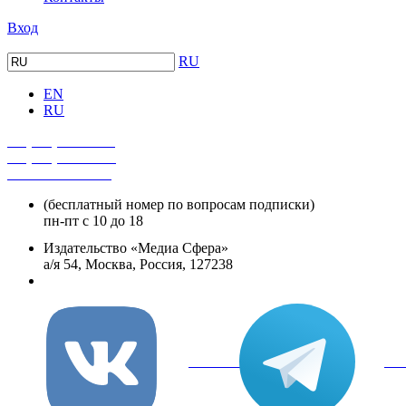
Вход
RU
EN
RU
+7 (495) 482-4118
+7 (495) 482-4329
+8 800 250-18-12
(бесплатный номер по вопросам подписки)
пн-пт с 10 до 18
Издательство «Медиа Сфера»
а/я 54, Москва, Россия, 127238
info@mediasphera.ru
вКонтакте
Tel