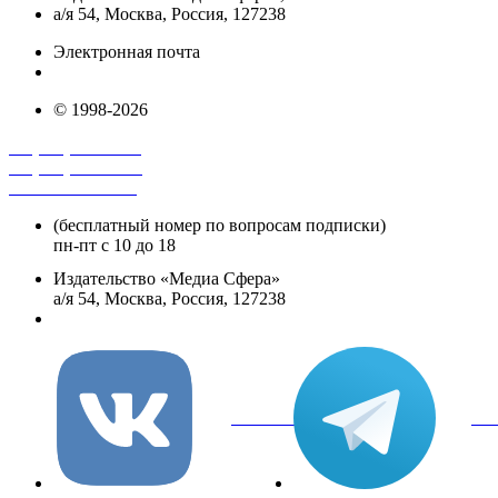
а/я 54, Москва, Россия, 127238
Электронная почта
info@mediasphera.ru
© 1998-2026
+7 (495) 482-4118
+7 (495) 482-4329
+8 800 250-18-12
(бесплатный номер по вопросам подписки)
пн-пт с 10 до 18
Издательство «Медиа Сфера»
а/я 54, Москва, Россия, 127238
info@mediasphera.ru
вКонтакте
Tel