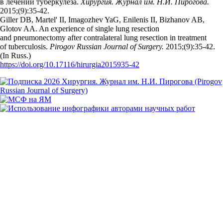
в лечении туберкулеза.
Хирургия. Журнал им. Н.И. Пирогова.
2015;(9):35‑42.
Giller DB, Martel' II, Imagozhev YaG, Enilenis II, Bizhanov AB,
Glotov AA. An experience of single lung resection
and pneumonectomy after contralateral lung resection in treatment
of tuberculosis.
Pirogov Russian Journal of Surgery.
2015;(9):35‑42.
(In Russ.)
https://doi.org/10.17116/hirurgia2015935-42