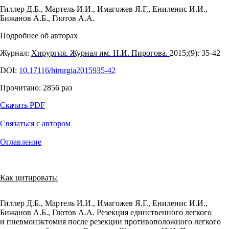
Гиллер Д.Б.
,
Мартель И.И.
,
Имагожев Я.Г.
,
Ениленис И.И.
,
Бижанов А.Б.
,
Глотов А.А.
Подробнее об авторах
Журнал:
Хирургия. Журнал им. Н.И. Пирогова.
2015;(9): 35‑42
DOI:
10.17116/hirurgia2015935-42
Прочитано:
2856
раз
Скачать PDF
Связаться с автором
Оглавление
Как цитировать:
Гиллер Д.Б., Мартель И.И., Имагожев Я.Г., Ениленис И.И.,
Бижанов А.Б., Глотов А.А. Резекция единственного легкого
и пневмонэктомия после резекции противоположного легкого