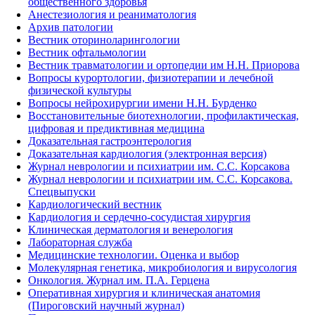
общественного здоровья
Анестезиология и реаниматология
Архив патологии
Вестник оториноларингологии
Вестник офтальмологии
Вестник травматологии и ортопедии им Н.Н. Приорова
Вопросы курортологии, физиотерапии и лечебной
физической культуры
Вопросы нейрохирургии имени Н.Н. Бурденко
Восстановительные биотехнологии, профилактическая,
цифровая и предиктивная медицина
Доказательная гастроэнтерология
Доказательная кардиология (электронная версия)
Журнал неврологии и психиатрии им. С.С. Корсакова
Журнал неврологии и психиатрии им. С.С. Корсакова.
Спецвыпуски
Кардиологический вестник
Кардиология и сердечно-сосудистая хирургия
Клиническая дерматология и венерология
Лабораторная служба
Медицинские технологии. Оценка и выбор
Молекулярная генетика, микробиология и вирусология
Онкология. Журнал им. П.А. Герцена
Оперативная хирургия и клиническая анатомия
(Пироговский научный журнал)