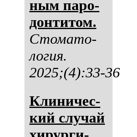
ным па­ро­
дон­ти­том.
Сто­ма­то­
ло­гия.
2025;(4):33-36
Кли­ни­чес­
кий слу­чай
хи­рур­ги­