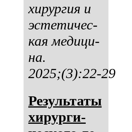
хи­рур­гия и
эс­те­ти­чес­
кая ме­ди­ци­
на.
2025;(3):22-29
Ре­зуль­та­ты
хи­рур­ги­