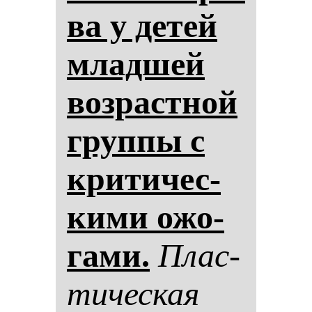
ва у де­тей
млад­шей
воз­рас­тной
груп­пы с
кри­ти­чес­
ки­ми ожо­
га­ми.
Плас­
ти­чес­кая