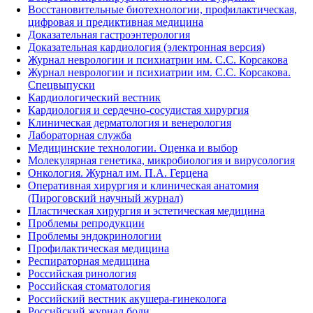
Восстановительные биотехнологии, профилактическая,
цифровая и предиктивная медицина
Доказательная гастроэнтерология
Доказательная кардиология (электронная версия)
Журнал неврологии и психиатрии им. С.С. Корсакова
Журнал неврологии и психиатрии им. С.С. Корсакова.
Спецвыпуски
Кардиологический вестник
Кардиология и сердечно-сосудистая хирургия
Клиническая дерматология и венерология
Лабораторная служба
Медицинские технологии. Оценка и выбор
Молекулярная генетика, микробиология и вирусология
Онкология. Журнал им. П.А. Герцена
Оперативная хирургия и клиническая анатомия
(Пироговский научный журнал)
Пластическая хирургия и эстетическая медицина
Проблемы репродукции
Проблемы эндокринологии
Профилактическая медицина
Респираторная медицина
Российская ринология
Российская стоматология
Российский вестник акушера-гинеколога
Российский журнал боли