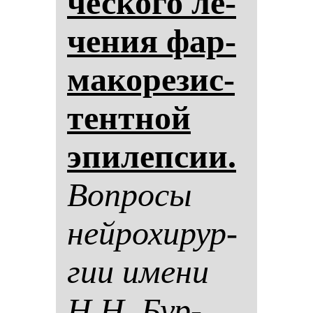
чес­ко­го ле­
че­ния фар­
ма­ко­ре­зис­
тен­тной
эпи­леп­сии.
Воп­ро­сы
ней­ро­хи­рур­
гии име­ни
Н.Н. Бур­