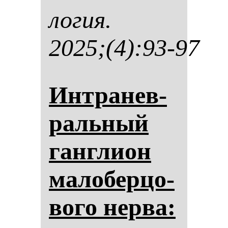
ло­гия.
2025;(4):93-97
Ин­тра­нев­
раль­ный
ган­гли­он
ма­ло­бер­цо­
во­го нер­ва: