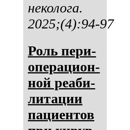
не­ко­ло­га.
2025;(4):94-97
Роль пе­ри­
опе­ра­ци­он­
ной ре­аби­
ли­та­ции
па­ци­ен­тов