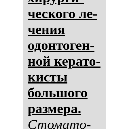
чес­ко­го ле­
че­ния
одон­то­ген­
ной ке­ра­то­
кис­ты
боль­шо­го
раз­ме­ра.
Сто­ма­то­