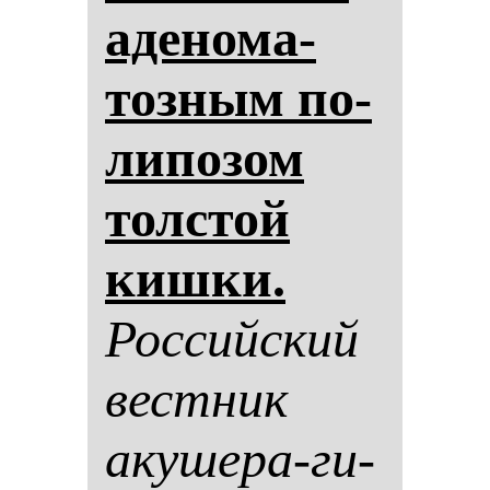
аде­но­ма­
тоз­ным по­
ли­по­зом
тол­стой
киш­ки.
Рос­сий­ский
вес­тник
аку­ше­ра-ги­