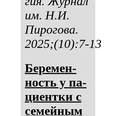
гия. Жур­нал
им. Н.И.
Пи­ро­го­ва.
2025;(10):7-13
Бе­ре­мен­
ность у па­
ци­ен­тки с
се­мей­ным