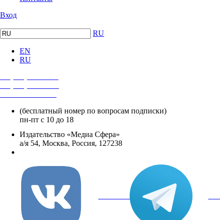
Вход
RU
EN
RU
+7 (495) 482-4118
+7 (495) 482-4329
+8 800 250-18-12
(бесплатный номер по вопросам подписки)
пн-пт с 10 до 18
Издательство «Медиа Сфера»
а/я 54, Москва, Россия, 127238
info@mediasphera.ru
вКонтакте
Tel