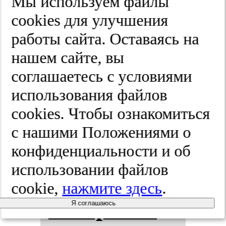
Мы используем файлы
го и тра­ди­
cооkies для улучшения
ци­он­но­го
работы сайта. Оставаясь на
нашем сайте, вы
ме­то­дов хи­
соглашаетесь с условиями
рур­ги­чес­
использования файлов
cооkies. Чтобы ознакомиться
ко­го ле­че­
с нашими Положениями о
ния па­ци­
конфиденциальности и об
использовании файлов
ен­тов с
cookie,
нажмите здесь
.
экстра­ме­
Я соглашаюсь