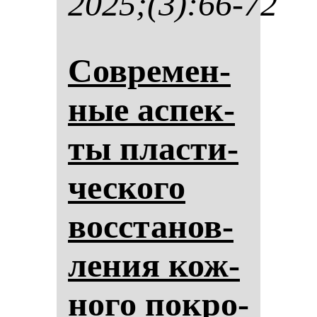
2025;(3):66-72
Сов­ре­мен­
ные ас­пек­
ты плас­ти­
чес­ко­го
вос­ста­нов­
ле­ния кож­
но­го пок­ро­