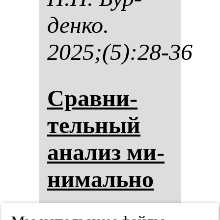
ден­ко.
2025;(5):28-36
Срав­ни­
тель­ный
ана­лиз ми­
ни­маль­но
ин­ва­зив­но­