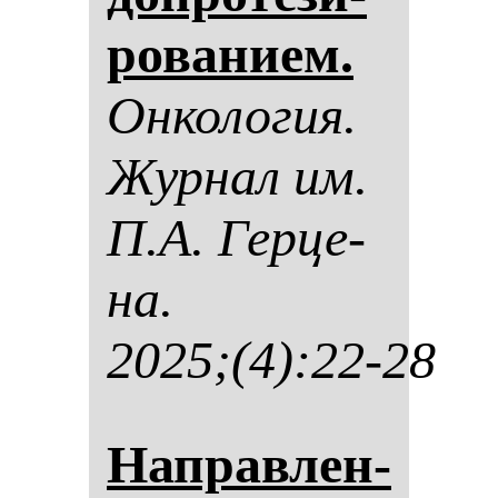
ро­ва­ни­ем.
Он­ко­ло­гия.
Жур­нал им.
П.А. Гер­це­
на.
2025;(4):22-28
Нап­рав­лен­