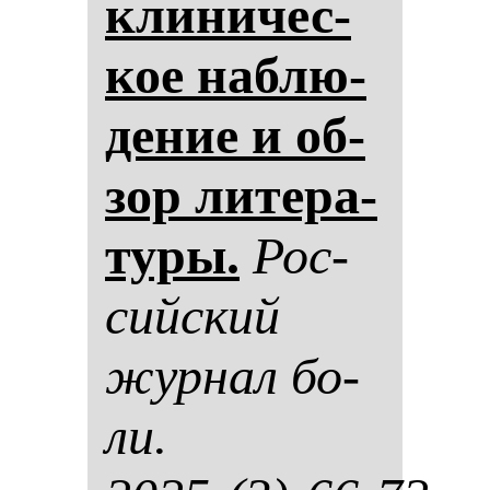
кли­ни­чес­
кое наб­лю­
де­ние и об­
зор ли­те­ра­
ту­ры.
Рос­
сий­ский
жур­нал бо­
ли.