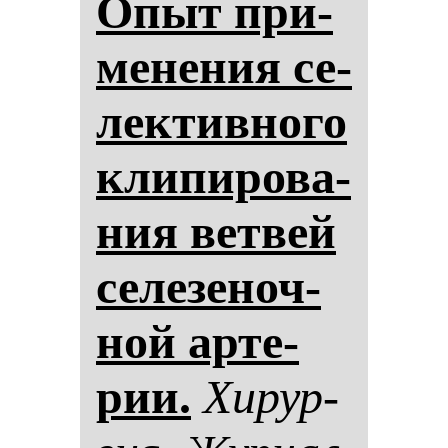
Опыт при­
ме­не­ния се­
лек­тив­но­го
кли­пи­ро­ва­
ния вет­вей
се­ле­зе­ноч­
ной ар­те­
рии.
Хи­рур­