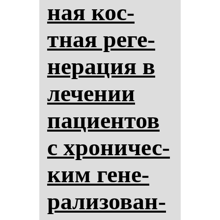
ная кос­
тная ре­ге­
не­ра­ция в
ле­че­нии
па­ци­ен­тов
с хро­ни­чес­
ким ге­не­
ра­ли­зо­ван­