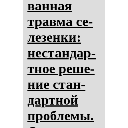
ван­ная
трав­ма се­
ле­зен­ки:
нес­тан­дар­
тное ре­ше­
ние стан­
дар­тной
проб­ле­мы.