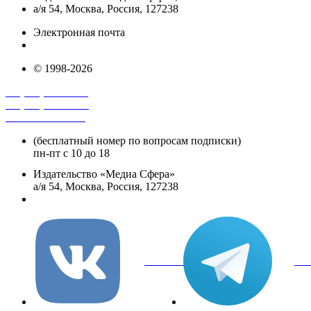
а/я 54, Москва, Россия, 127238
Электронная почта
info@mediasphera.ru
© 1998-2026
+7 (495) 482-4118
+7 (495) 482-4329
+8 800 250-18-12
(бесплатный номер по вопросам подписки)
пн-пт с 10 до 18
Издательство «Медиа Сфера»
а/я 54, Москва, Россия, 127238
info@mediasphera.ru
вКонтакте
Tel