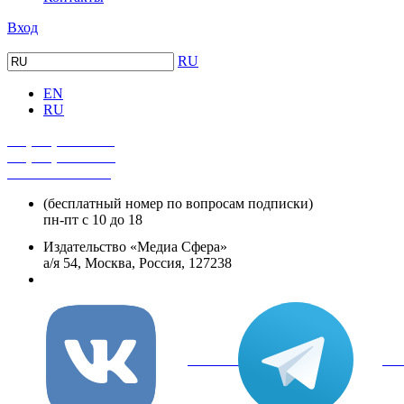
Вход
RU
EN
RU
+7 (495) 482-4118
+7 (495) 482-4329
+8 800 250-18-12
(бесплатный номер по вопросам подписки)
пн-пт с 10 до 18
Издательство «Медиа Сфера»
а/я 54, Москва, Россия, 127238
info@mediasphera.ru
вКонтакте
Tel