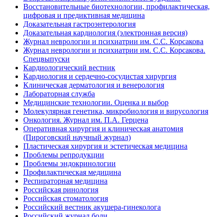
Восстановительные биотехнологии, профилактическая,
цифровая и предиктивная медицина
Доказательная гастроэнтерология
Доказательная кардиология (электронная версия)
Журнал неврологии и психиатрии им. С.С. Корсакова
Журнал неврологии и психиатрии им. С.С. Корсакова.
Спецвыпуски
Кардиологический вестник
Кардиология и сердечно-сосудистая хирургия
Клиническая дерматология и венерология
Лабораторная служба
Медицинские технологии. Оценка и выбор
Молекулярная генетика, микробиология и вирусология
Онкология. Журнал им. П.А. Герцена
Оперативная хирургия и клиническая анатомия
(Пироговский научный журнал)
Пластическая хирургия и эстетическая медицина
Проблемы репродукции
Проблемы эндокринологии
Профилактическая медицина
Респираторная медицина
Российская ринология
Российская стоматология
Российский вестник акушера-гинеколога
Российский журнал боли