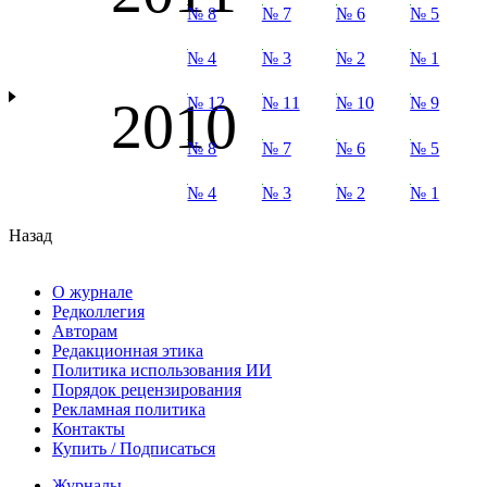
№ 8
№ 7
№ 6
№ 5
№ 4
№ 3
№ 2
№ 1
2010
№ 12
№ 11
№ 10
№ 9
№ 8
№ 7
№ 6
№ 5
№ 4
№ 3
№ 2
№ 1
Назад
О журнале
Редколлегия
Авторам
Редакционная этика
Политика использования ИИ
Порядок рецензирования
Рекламная политика
Контакты
Купить / Подписаться
Журналы