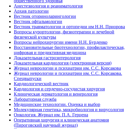
общественного здоровья
Анестезиология и реаниматология
Архив патологии
Вестник оториноларингологии
Вестник офтальмологии
Вестник травматологии и ортопедии им Н.Н. Приорова
Вопросы курортологии, физиотерапии и лечебной
физической культуры
Вопросы нейрохирургии имени Н.Н. Бурденко
Восстановительные биотехнологии, профилактическая,
цифровая и предиктивная медицина
Доказательная гастроэнтерология
Доказательная кардиология (электронная версия)
Журнал неврологии и психиатрии им. С.С. Корсакова
Журнал неврологии и психиатрии им. С.С. Корсакова.
Спецвыпуски
Кардиологический вестник
Кардиология и сердечно-сосудистая хирургия
Клиническая дерматология и венерология
Лабораторная служба
Медицинские технологии. Оценка и выбор
Молекулярная генетика, микробиология и вирусология
Онкология. Журнал им. П.А. Герцена
Оперативная хирургия и клиническая анатомия
(Пироговский научный журнал)