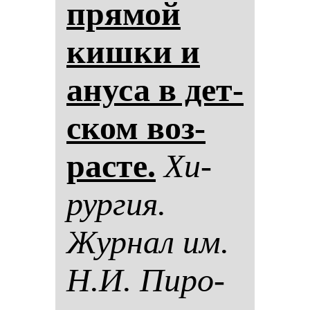
пря­мой
киш­ки и
ану­са в дет­
ском воз­
рас­те.
Хи­
рур­гия.
Жур­нал им.
Н.И. Пи­ро­