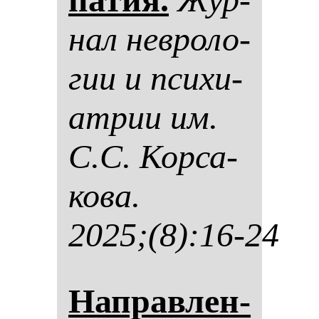
нал нев­ро­ло­
гии и пси­хи­
ат­рии им.
С.С. Кор­са­
ко­ва.
2025;(8):16-24
Нап­рав­лен­