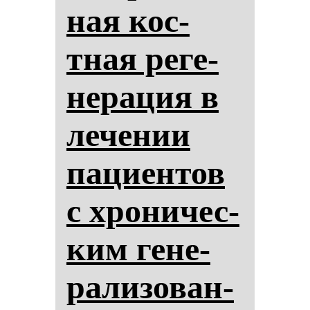
ная кос­
тная ре­ге­
не­ра­ция в
ле­че­нии
па­ци­ен­тов
с хро­ни­чес­
ким ге­не­
ра­ли­зо­ван­