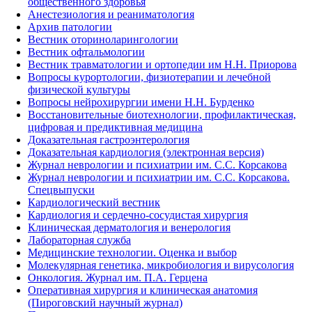
общественного здоровья
Анестезиология и реаниматология
Архив патологии
Вестник оториноларингологии
Вестник офтальмологии
Вестник травматологии и ортопедии им Н.Н. Приорова
Вопросы курортологии, физиотерапии и лечебной
физической культуры
Вопросы нейрохирургии имени Н.Н. Бурденко
Восстановительные биотехнологии, профилактическая,
цифровая и предиктивная медицина
Доказательная гастроэнтерология
Доказательная кардиология (электронная версия)
Журнал неврологии и психиатрии им. С.С. Корсакова
Журнал неврологии и психиатрии им. С.С. Корсакова.
Спецвыпуски
Кардиологический вестник
Кардиология и сердечно-сосудистая хирургия
Клиническая дерматология и венерология
Лабораторная служба
Медицинские технологии. Оценка и выбор
Молекулярная генетика, микробиология и вирусология
Онкология. Журнал им. П.А. Герцена
Оперативная хирургия и клиническая анатомия
(Пироговский научный журнал)