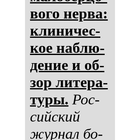
во­го нер­ва:
кли­ни­чес­
кое наб­лю­
де­ние и об­
зор ли­те­ра­
ту­ры.
Рос­
сий­ский
жур­нал бо­