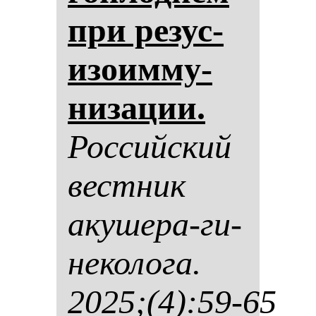
при ре­зус-
изо­им­му­
ни­за­ции.
Рос­сий­ский
вес­тник
аку­ше­ра-ги­
не­ко­ло­га.
2025;(4):59-65