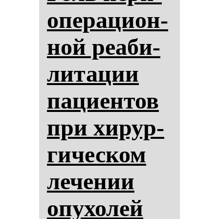
опе­ра­ци­он­
ной ре­аби­
ли­та­ции
па­ци­ен­тов
при хи­рур­
ги­чес­ком
ле­че­нии
опу­хо­лей