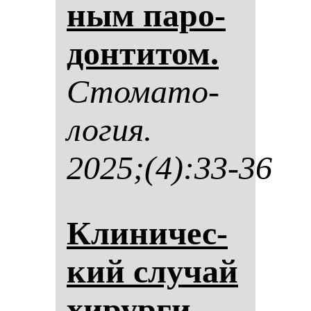
ным па­ро­
дон­ти­том.
Сто­ма­то­
ло­гия.
2025;(4):33-36
Кли­ни­чес­
кий слу­чай
хи­рур­ги­