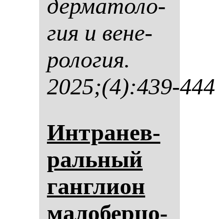
дер­ма­то­ло­
гия и ве­не­
ро­ло­гия.
2025;(4):439-444
Ин­тра­нев­
раль­ный
ган­гли­он
ма­ло­бер­цо­