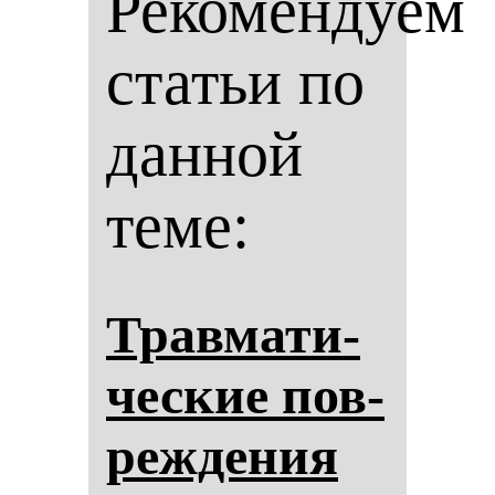
Рекомендуем
статьи по
данной
теме:
Трав­ма­ти­
чес­кие пов­
реж­де­ния