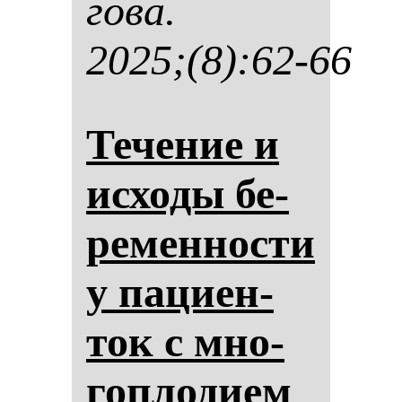
го­ва.
2025;(8):62-66
Те­че­ние и
ис­хо­ды бе­
ре­мен­нос­ти
у па­ци­ен­
ток с мно­
гоп­ло­ди­ем