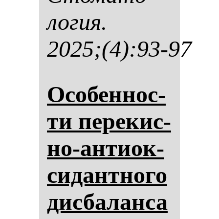
ло­гия.
2025;(4):93-97
Осо­бен­нос­
ти пе­ре­кис­
но-ан­ти­ок­
си­дан­тно­го
дис­ба­лан­са