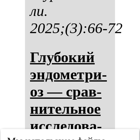
ли.
2025;(3):66-72
Глу­бо­кий
эн­до­мет­ри­
оз — срав­
ни­тель­ное
ис­сле­до­ва­