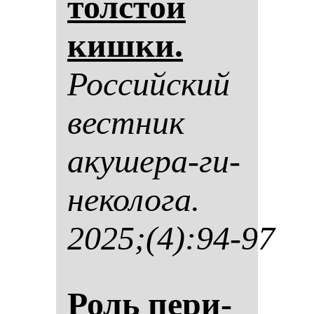
тол­стой
киш­ки.
Рос­сий­ский
вес­тник
аку­ше­ра-ги­
не­ко­ло­га.
2025;(4):94-97
Роль пе­ри­