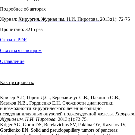
Подробнее об авторах
Журнал:
Хирургия. Журнал им. Н.И. Пирогова.
2013;(1): 72‑75
Прочитано:
3215
раз
Скачать PDF
Связаться с автором
Оглавление
Как цитировать:
Кригер А.Г., Горин Д.С., Берелавичус С.В., Паклина О.В.,
Казаков И.В., Гордиенко Е.Н. Сложности диагностики
и возможности хирургического лечения солидно-
псевдопапиллярных опухолей поджелудочной железы.
Хирургия.
Журнал им. Н.И. Пирогова.
2013;(1):72‑75.
Kriger AG, Gorin DS, Berelavichus SV, Paklina OV, Kazakov IV,
Gordienko EN. Solid and pseudopapillary tumors of pancreas: