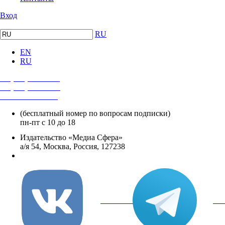
Вход
RU
EN
RU
+7 (495) 482-4118
+7 (495) 482-4329
+8 800 250-18-12
(бесплатный номер по вопросам подписки)
пн-пт с 10 до 18
Издательство «Медиа Сфера»
а/я 54, Москва, Россия, 127238
info@mediasphera.ru
вКонтакте
Tel