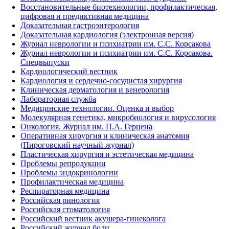
Восстановительные биотехнологии, профилактическая,
цифровая и предиктивная медицина
Доказательная гастроэнтерология
Доказательная кардиология (электронная версия)
Журнал неврологии и психиатрии им. С.С. Корсакова
Журнал неврологии и психиатрии им. С.С. Корсакова.
Спецвыпуски
Кардиологический вестник
Кардиология и сердечно-сосудистая хирургия
Клиническая дерматология и венерология
Лабораторная служба
Медицинские технологии. Оценка и выбор
Молекулярная генетика, микробиология и вирусология
Онкология. Журнал им. П.А. Герцена
Оперативная хирургия и клиническая анатомия
(Пироговский научный журнал)
Пластическая хирургия и эстетическая медицина
Проблемы репродукции
Проблемы эндокринологии
Профилактическая медицина
Респираторная медицина
Российская ринология
Российская стоматология
Российский вестник акушера-гинеколога
Российский журнал боли