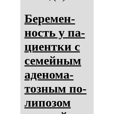
Бе­ре­мен­
ность у па­
ци­ен­тки с
се­мей­ным
аде­но­ма­
тоз­ным по­
ли­по­зом