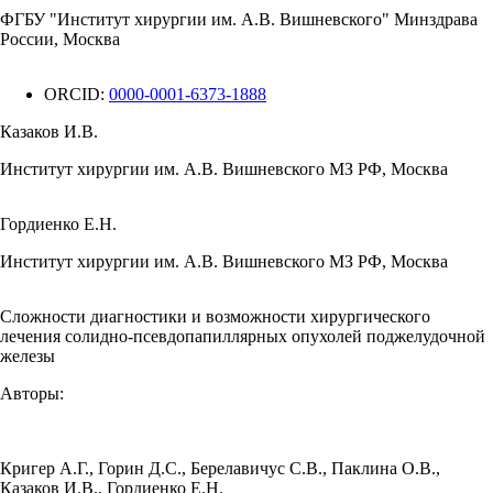
ФГБУ "Институт хирургии им. А.В. Вишневского" Минздрава
России, Москва
ORCID:
0000-0001-6373-1888
Казаков И.В.
Институт хирургии им. А.В. Вишневcкого МЗ РФ, Москва
Гордиенко Е.Н.
Институт хирургии им. А.В. Вишневcкого МЗ РФ, Москва
Сложности диагностики и возможности хирургического
лечения солидно-псевдопапиллярных опухолей поджелудочной
железы
Авторы:
Кригер А.Г.
,
Горин Д.С.
,
Берелавичус С.В.
,
Паклина О.В.
,
Казаков И.В.
,
Гордиенко Е.Н.