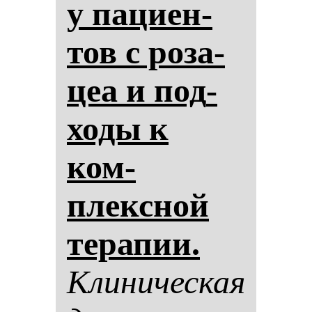
у па­ци­ен­
тов с ро­за­
цеа и под­
хо­ды к
ком­
плексной
те­ра­пии.
Кли­ни­чес­кая