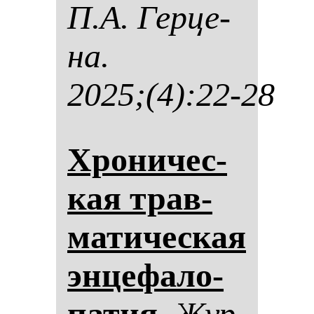
П.А. Гер­це­
на.
2025;(4):22-28
Хро­ни­чес­
кая трав­
ма­ти­чес­кая
эн­це­фа­ло­
па­тия.
Жур­