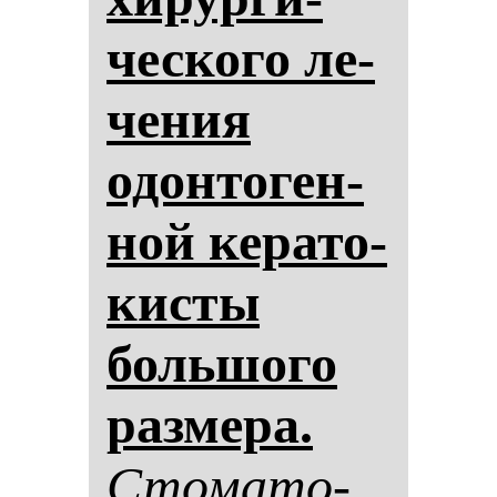
чес­ко­го ле­
че­ния
одон­то­ген­
ной ке­ра­то­
кис­ты
боль­шо­го
раз­ме­ра.
Сто­ма­то­