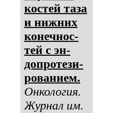
кос­тей та­за
и ниж­них
ко­неч­нос­
тей с эн­
доп­ро­те­зи­
ро­ва­ни­ем.
Он­ко­ло­гия.
Жур­нал им.