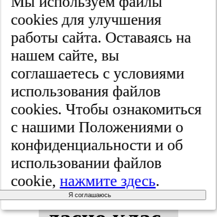
ние бо­ле­во­
Мы используем файлы
cооkies для улучшения
го син­дро­
работы сайта. Оставаясь на
ма и рас­
нашем сайте, вы
соглашаетесь с условиями
простра­
использования файлов
нен­нос­ти
cооkies. Чтобы ознакомиться
с нашими Положениями о
кли­ни­чес­
конфиденциальности и об
ких сим­
использовании файлов
cookie,
нажмите здесь
.
пто­мов сог­
Я соглашаюсь