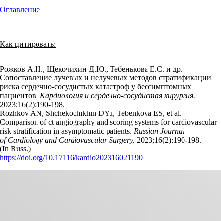
Оглавление
Как цитировать:
Рожков А.Н., Щекочихин Д.Ю., Тебенькова Е.С. и др.
Сопоставление лучевых и нелучевых методов стратификации
риска сердечно-сосудистых катастроф у бессимптомных
пациентов.
Кардиология и сердечно-сосудистая хирургия.
2023;16(2):190‑198.
Rozhkov AN, Shchekochikhin DYu, Tebenkova ES, et al.
Comparison of ct angiography and scoring systems for cardiovascular
risk stratification in asymptomatic patients.
Russian Journal
of Cardiology and Cardiovascular Surgery.
2023;16(2):190‑198.
(In Russ.)
https://doi.org/10.17116/kardio202316021190