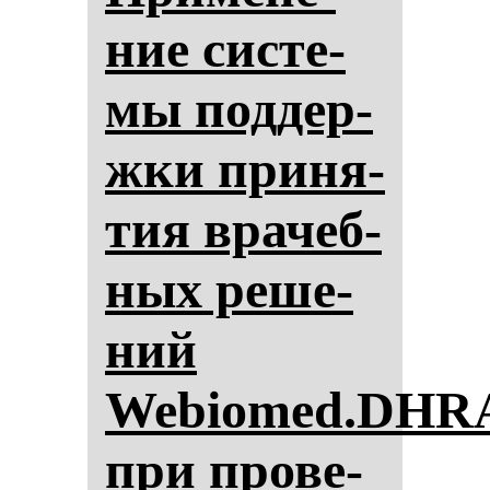
ние сис­те­
мы под­дер­
жки при­ня­
тия вра­чеб­
ных ре­ше­
ний
Webiomed.DHR
при про­ве­