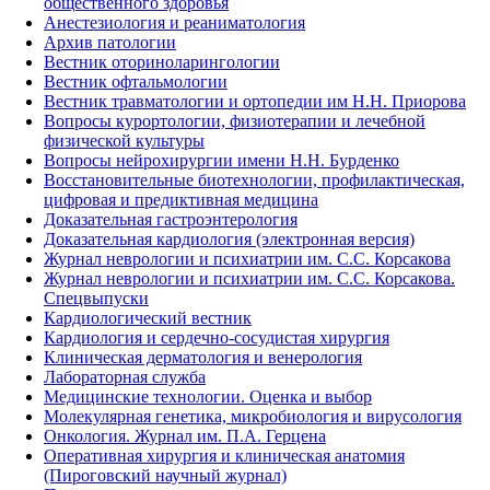
общественного здоровья
Анестезиология и реаниматология
Архив патологии
Вестник оториноларингологии
Вестник офтальмологии
Вестник травматологии и ортопедии им Н.Н. Приорова
Вопросы курортологии, физиотерапии и лечебной
физической культуры
Вопросы нейрохирургии имени Н.Н. Бурденко
Восстановительные биотехнологии, профилактическая,
цифровая и предиктивная медицина
Доказательная гастроэнтерология
Доказательная кардиология (электронная версия)
Журнал неврологии и психиатрии им. С.С. Корсакова
Журнал неврологии и психиатрии им. С.С. Корсакова.
Спецвыпуски
Кардиологический вестник
Кардиология и сердечно-сосудистая хирургия
Клиническая дерматология и венерология
Лабораторная служба
Медицинские технологии. Оценка и выбор
Молекулярная генетика, микробиология и вирусология
Онкология. Журнал им. П.А. Герцена
Оперативная хирургия и клиническая анатомия
(Пироговский научный журнал)