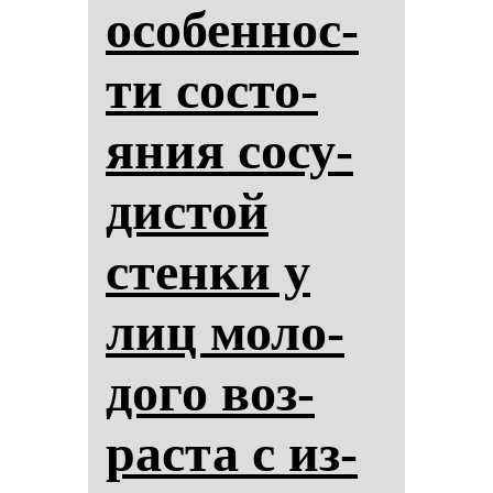
осо­бен­нос­
ти сос­то­
яния со­су­
дис­той
стен­ки у
лиц мо­ло­
до­го воз­
рас­та с из­