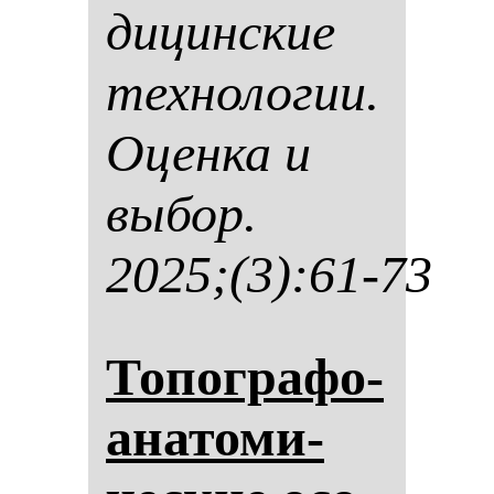
ди­цин­ские
тех­но­ло­гии.
Оцен­ка и
вы­бор.
2025;(3):61-73
То­пог­ра­фо-
ана­то­ми­