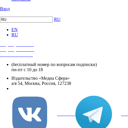
Вход
RU
EN
RU
+7 (495) 482-4118
+7 (495) 482-4329
+8 800 250-18-12
(бесплатный номер по вопросам подписки)
пн-пт с 10 до 18
Издательство «Медиа Сфера»
а/я 54, Москва, Россия, 127238
info@mediasphera.ru
вКонтакте
Tel