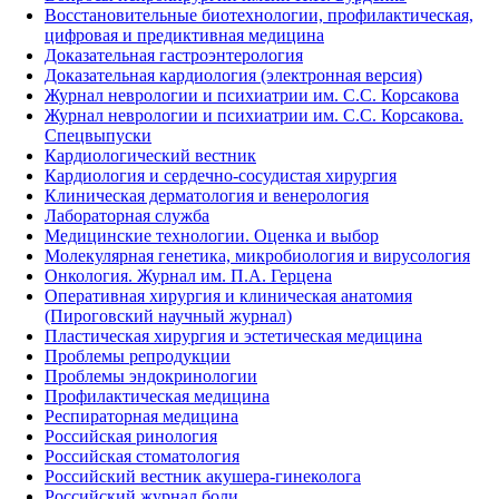
Восстановительные биотехнологии, профилактическая,
цифровая и предиктивная медицина
Доказательная гастроэнтерология
Доказательная кардиология (электронная версия)
Журнал неврологии и психиатрии им. С.С. Корсакова
Журнал неврологии и психиатрии им. С.С. Корсакова.
Спецвыпуски
Кардиологический вестник
Кардиология и сердечно-сосудистая хирургия
Клиническая дерматология и венерология
Лабораторная служба
Медицинские технологии. Оценка и выбор
Молекулярная генетика, микробиология и вирусология
Онкология. Журнал им. П.А. Герцена
Оперативная хирургия и клиническая анатомия
(Пироговский научный журнал)
Пластическая хирургия и эстетическая медицина
Проблемы репродукции
Проблемы эндокринологии
Профилактическая медицина
Респираторная медицина
Российская ринология
Российская стоматология
Российский вестник акушера-гинеколога
Российский журнал боли