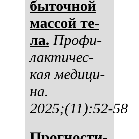
бы­точ­ной
мас­сой те­
ла.
Про­фи­
лак­ти­чес­
кая ме­ди­ци­
на.
2025;(11):52-58
Прог­нос­ти­