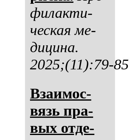
фи­лак­ти­
чес­кая ме­
ди­ци­на.
2025;(11):79-85
Вза­имос­
вязь пра­
вых от­де­