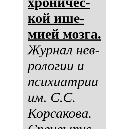
хро­ни­чес­
кой ише­
ми­ей моз­га.
Жур­нал нев­
ро­ло­гии и
пси­хи­ат­рии
им. С.С.
Кор­са­ко­ва.
Спец­вы­пус­