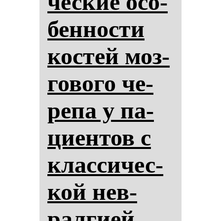
чес­кие осо­
бен­нос­ти
кос­тей моз­
го­во­го че­
ре­па у па­
ци­ен­тов с
клас­си­чес­
кой нев­
рал­ги­ей