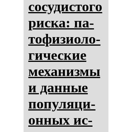
со­су­дис­то­го
рис­ка: па­
то­фи­зи­оло­
ги­чес­кие
ме­ха­низ­мы
и дан­ные
по­пу­ля­ци­
он­ных ис­