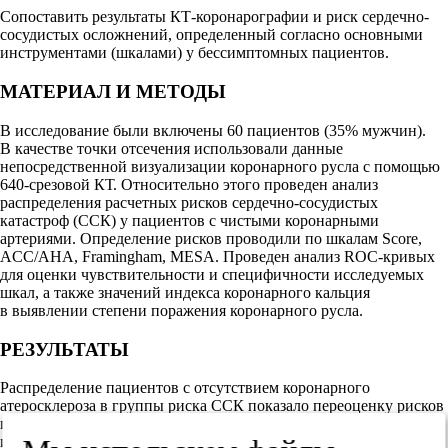
Сопоставить результаты КТ-коронарографии и риск сердечно-
сосудистых осложнений, определенный согласно основными
инструментами (шкалами) у бессимптомных пациентов.
МАТЕРИАЛ И МЕТОДЫ
В исследование были включены 60 пациентов (35% мужчин).
В качестве точки отсечения использовали данные
непосредственной визуализации коронарного русла с помощью
640-срезовой КТ. Относительно этого проведен анализ
распределения расчетных рисков сердечно-сосудистых
катастроф (ССК) у пациентов с чистыми коронарными
артериями. Определение рисков проводили по шкалам Score,
ACC/AHA, Framingham, MESA. Проведен анализ ROC-кривых
для оценки чувствительности и специфичности исследуемых
шкал, а также значений индекса коронарного кальция
в выявлении степени поражения коронарного русла.
РЕЗУЛЬТАТЫ
Распределение пациентов с отсутствием коронарного
атеросклероза в группы риска ССК показало переоценку рисков
при использовании шкал SCORE и Framingham (+33,33%
и +52,38%) и недооценку при использовании шкал