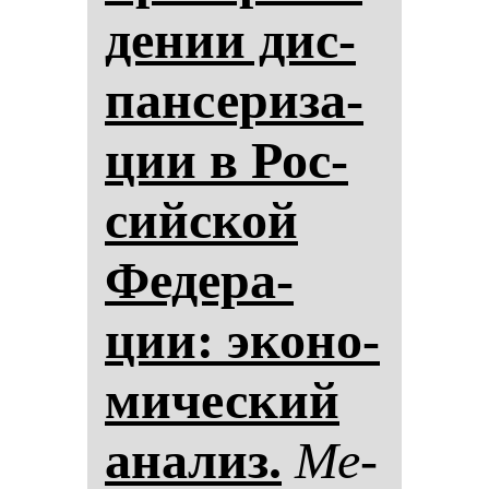
де­нии дис­
пан­се­ри­за­
ции в Рос­
сий­ской
Фе­де­ра­
ции: эко­но­
ми­чес­кий
ана­лиз.
Ме­