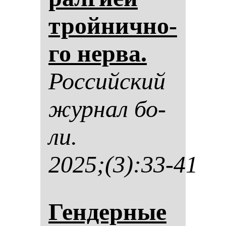
трой­нич­но­
го нер­ва.
Рос­сий­ский
жур­нал бо­
ли.
2025;(3):33-41
Ген­дер­ные