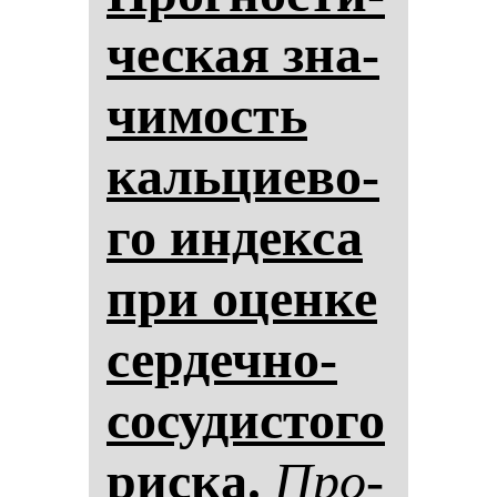
чес­кая зна­
чи­мость
каль­ци­ево­
го ин­дек­са
при оцен­ке
сер­деч­но-
со­су­дис­то­го
рис­ка.
Про­