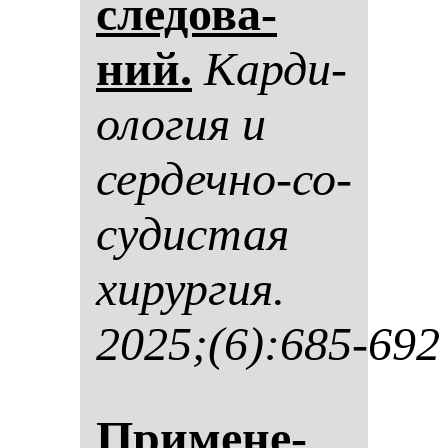
сле­до­ва­
ний.
Кар­ди­
оло­гия и
сер­деч­но-со­
су­дис­тая
хи­рур­гия.
2025;(6):685-692
При­ме­не­