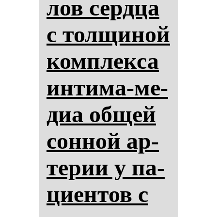
лов сер­дца
с тол­щи­ной
ком­плек­са
ин­ти­ма-ме­
диа об­щей
сон­ной ар­
те­рии у па­
ци­ен­тов с