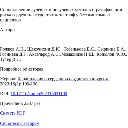
Сопоставление лучевых и нелучевых методов стратификации
риска сердечно-сосудистых катастроф у бессимптомных
пациентов
Авторы:
Рожков А.Н.
,
Щекочихин Д.Ю.
,
Тебенькова Е.С.
,
Сыркина Е.А.
,
Гогниева Д.Г.
,
Аксельрод А.С.
,
Чомахидзе П.Ш.
,
Копылов Ф.Ю.
,
Тутер Д.С.
Подробнее об авторах
Журнал:
Кардиология и сердечно-сосудистая хирургия.
2023;16(2): 190‑198
DOI:
10.17116/kardio202316021190
Прочитано:
2237
раз
Скачать PDF
Связаться с автором