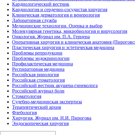
Кардиологический вестник
Кардиология и сердечно-сосудистая хирургия
Клиническая дерматология и венерология
Лабораторная служба
Медицинские технологии. Оценка и выбор
Молекулярная генетика, микробиология и вирусология
Онкология. Журнал им. П.А. Герцена
Оперативная хирургия и клиническая анатомия (Пирогов
Пластическая хирургия и эстетическая медицина
Проблемы репродукции
Проблемы эндокринологии
Профилактическая медицина
Респираторная медицина
Российская ринология
Российская стоматология
Российский вестник акушера-гинеколога
Российский журнал боли
Стоматология
Судебно-медицинская экспертиза
Терапевтический архив
Флебология
Хирургия. Журнал им. Н.И. Пирогова
Эндоскопическая хирургия