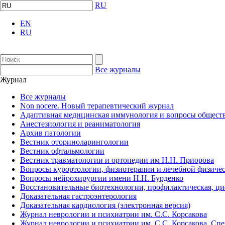
RU
EN
RU
Все журналы
Журнал
Все журналы
Non nocere. Новый терапевтический журнал
Адаптивная медицинская иммунология и вопросы обществ
Анестезиология и реаниматология
Архив патологии
Вестник оториноларингологии
Вестник офтальмологии
Вестник травматологии и ортопедии им Н.Н. Приорова
Вопросы курортологии, физиотерапии и лечебной физичес
Вопросы нейрохирургии имени Н.Н. Бурденко
Восстановительные биотехнологии, профилактическая, ц
Доказательная гастроэнтерология
Доказательная кардиология (электронная версия)
Журнал неврологии и психиатрии им. С.С. Корсакова
Журнал неврологии и психиатрии им. С.С. Корсакова. Сп