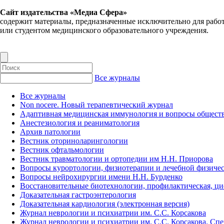
Сайт издательства «Медиа Сфера»
содержит материалы, предназначенные исключительно для рабо
или студентом медицинского образовательного учреждения.
Все журналы
Все журналы
Non nocere. Новый терапевтический журнал
Адаптивная медицинская иммунология и вопросы обществ
Анестезиология и реаниматология
Архив патологии
Вестник оториноларингологии
Вестник офтальмологии
Вестник травматологии и ортопедии им Н.Н. Приорова
Вопросы курортологии, физиотерапии и лечебной физичес
Вопросы нейрохирургии имени Н.Н. Бурденко
Восстановительные биотехнологии, профилактическая, ц
Доказательная гастроэнтерология
Доказательная кардиология (электронная версия)
Журнал неврологии и психиатрии им. С.С. Корсакова
Журнал неврологии и психиатрии им. С.С. Корсакова. Сп