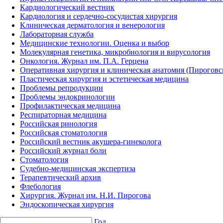
Кардиологический вестник
Кардиология и сердечно-сосудистая хирургия
Клиническая дерматология и венерология
Лабораторная служба
Медицинские технологии. Оценка и выбор
Молекулярная генетика, микробиология и вирусология
Онкология. Журнал им. П.А. Герцена
Оперативная хирургия и клиническая анатомия (Пирогов
Пластическая хирургия и эстетическая медицина
Проблемы репродукции
Проблемы эндокринологии
Профилактическая медицина
Респираторная медицина
Российская ринология
Российская стоматология
Российский вестник акушера-гинеколога
Российский журнал боли
Стоматология
Судебно-медицинская экспертиза
Терапевтический архив
Флебология
Хирургия. Журнал им. Н.И. Пирогова
Эндоскопическая хирургия
Год