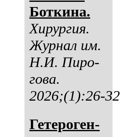
Бот­ки­на.
Хи­рур­гия.
Жур­нал им.
Н.И. Пи­ро­
го­ва.
2026;(1):26-32
Ге­те­ро­ген­