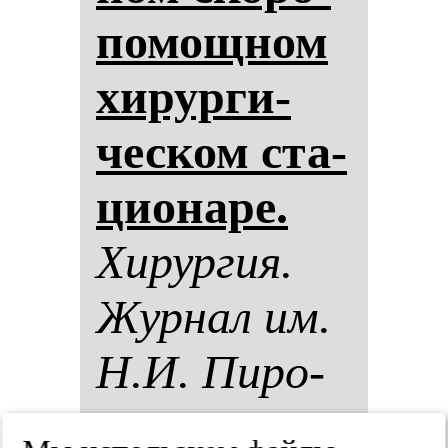
по­мощ­ном
хи­рур­ги­
чес­ком ста­
ци­она­ре.
Хи­рур­гия.
Жур­нал им.
Н.И. Пи­ро­
го­ва.