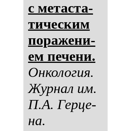
с ме­тас­та­
ти­чес­ким
по­ра­же­ни­
ем пе­че­ни.
Он­ко­ло­гия.
Жур­нал им.
П.А. Гер­це­
на.