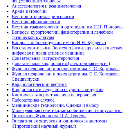
общественного здоровья
Анестезиология и реаниматология
Архив патологии
Вестник оториноларингологии
Вестник офтальмологии
Вестник травматологии и ортопедии им Н.Н. Приорова
Вопросы курортологии, физиотерапии и лечебной
физической культуры
Вопросы нейрохирургии имени Н.Н. Бурденко
Восстановительные биотехнологии, профилактическая,
цифровая и предиктивная медицина
Доказательная гастроэнтерология
Доказательная кардиология (электронная версия)
Журнал неврологии и психиатрии им. С.С. Корсакова
Журнал неврологии и психиатрии им. С.С. Корсакова.
Спецвыпуски
Кардиологический вестник
Кардиология и сердечно-сосудистая хирургия
Клиническая дерматология и венерология
Лабораторная служба
Медицинские технологии. Оценка и выбор
Молекулярная генетика, микробиология и вирусология
Онкология. Журнал им. П.А. Герцена
Оперативная хирургия и клиническая анатомия
(Пироговский научный журнал)