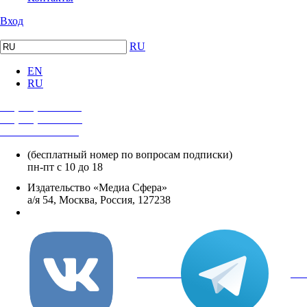
Вход
RU
EN
RU
+7 (495) 482-4118
+7 (495) 482-4329
+8 800 250-18-12
(бесплатный номер по вопросам подписки)
пн-пт с 10 до 18
Издательство «Медиа Сфера»
а/я 54, Москва, Россия, 127238
info@mediasphera.ru
вКонтакте
Tel