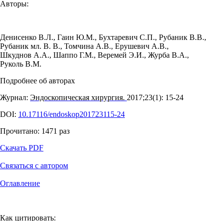
Авторы:
Денисенко В.Л.
,
Гаин Ю.М.
,
Бухтаревич С.П.
,
Рубаник В.В.
,
Рубаник мл. В. В.
,
Томчина А.В.
,
Ерушевич А.В.
,
Шкуднов А.А.
,
Шаппо Г.М.
,
Веремей Э.И.
,
Журба В.А.
,
Руколь В.М.
Подробнее об авторах
Журнал:
Эндоскопическая хирургия.
2017;23(1): 15‑24
DOI:
10.17116/endoskop201723115-24
Прочитано:
1471
раз
Скачать PDF
Связаться с автором
Оглавление
Как цитировать: