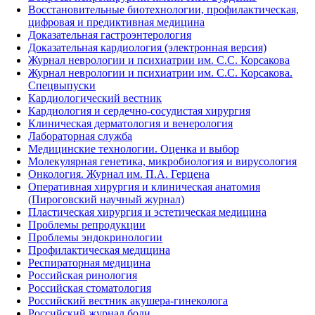
Восстановительные биотехнологии, профилактическая,
цифровая и предиктивная медицина
Доказательная гастроэнтерология
Доказательная кардиология (электронная версия)
Журнал неврологии и психиатрии им. С.С. Корсакова
Журнал неврологии и психиатрии им. С.С. Корсакова.
Спецвыпуски
Кардиологический вестник
Кардиология и сердечно-сосудистая хирургия
Клиническая дерматология и венерология
Лабораторная служба
Медицинские технологии. Оценка и выбор
Молекулярная генетика, микробиология и вирусология
Онкология. Журнал им. П.А. Герцена
Оперативная хирургия и клиническая анатомия
(Пироговский научный журнал)
Пластическая хирургия и эстетическая медицина
Проблемы репродукции
Проблемы эндокринологии
Профилактическая медицина
Респираторная медицина
Российская ринология
Российская стоматология
Российский вестник акушера-гинеколога
Российский журнал боли