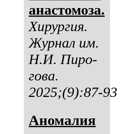
анас­то­мо­за.
Хи­рур­гия.
Жур­нал им.
Н.И. Пи­ро­
го­ва.
2025;(9):87-93
Ано­ма­лия