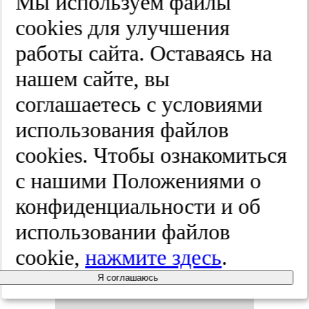
Мы используем файлы
2026;(2):29-35
cооkies для улучшения
работы сайта. Оставаясь на
нашем сайте, вы
Сов­мес­тное
соглашаетесь с условиями
при­ме­не­
использования файлов
cооkies. Чтобы ознакомиться
ние ибуп­
с нашими Положениями о
ро­фе­на и
конфиденциальности и об
использовании файлов
низ­ко­мо­ле­
cookie,
нажмите здесь
.
ку­ляр­но­го
Я соглашаюсь