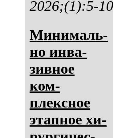
2026;(1):5-10
Ми­ни­маль­
но ин­ва­
зив­ное
ком­
плексное
этап­ное хи­
рур­ги­чес­