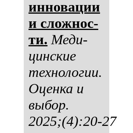
ин­но­ва­ции
и слож­нос­
ти.
Ме­ди­
цин­ские
тех­но­ло­гии.
Оцен­ка и
вы­бор.
2025;(4):20-27