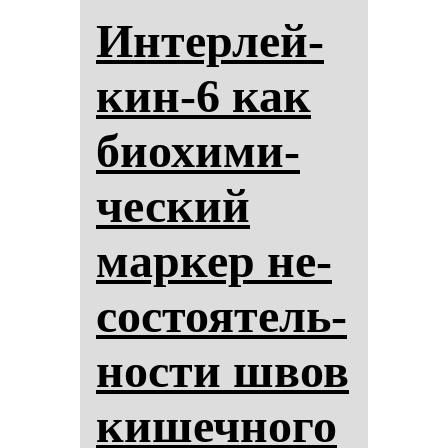
Ин­тер­лей­
кин-6 как
би­охи­ми­
чес­кий
мар­кер не­
сос­то­ятель­
нос­ти швов
ки­шеч­но­го