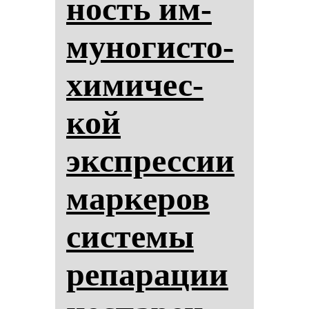
ность им­
му­но­гис­то­
хи­ми­чес­
кой
экспрес­сии
мар­ке­ров
сис­те­мы
ре­па­ра­ции