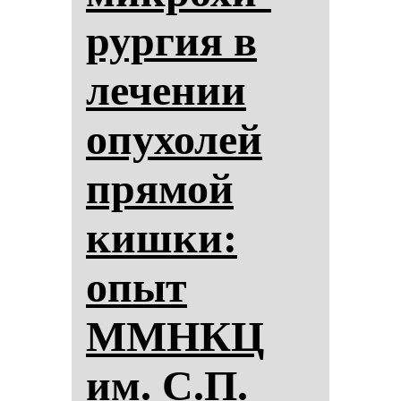
рур­гия в
ле­че­нии
опу­хо­лей
пря­мой
киш­ки:
опыт
ММНКЦ
им. С.П.