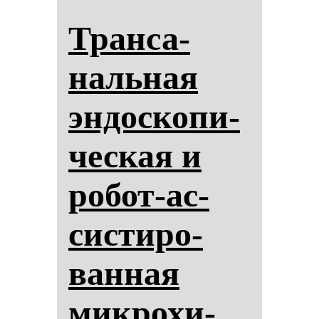
Тран­са­
наль­ная
эн­дос­ко­пи­
чес­кая и
ро­бот-ас­
сис­ти­ро­
ван­ная
мик­ро­хи­