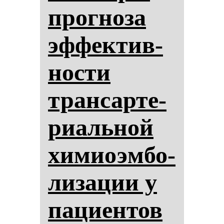
прог­но­за
эф­фек­тив­
нос­ти
тран­сар­те­
ри­аль­ной
хи­миоэм­бо­
ли­за­ции у
па­ци­ен­тов