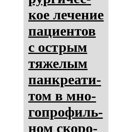
кое ле­че­ние
па­ци­ен­тов
с ос­трым
тя­же­лым
пан­кре­ати­
том в мно­
гоп­ро­филь­
ном ско­ро­