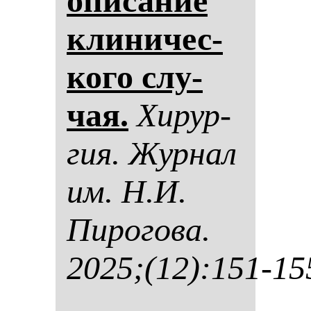
опи­са­ние
кли­ни­чес­
ко­го слу­
чая.
Хи­рур­
гия. Жур­нал
им. Н.И.
Пи­ро­го­ва.
2025;(12):151-15