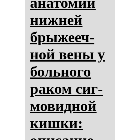
ана­то­мии
ниж­ней
бры­же­еч­
ной ве­ны у
боль­но­го
ра­ком сиг­
мо­вид­ной
киш­ки: