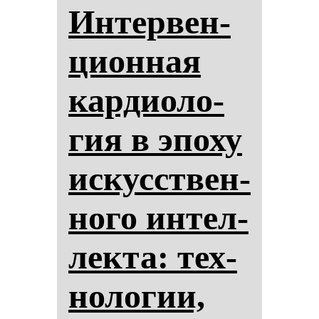
Ин­тер­вен­
ци­он­ная
кар­ди­оло­
гия в эпо­ху
ис­кусствен­
но­го ин­тел­
лек­та: тех­
но­ло­гии,