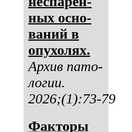
нес­па­рен­
ных ос­но­
ва­ний в
опу­хо­лях.
Ар­хив па­то­
ло­гии.
2026;(1):73-79
Фак­то­ры