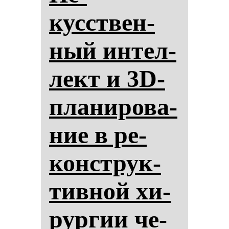
кусствен­
ный ин­тел­
лект и 3D-
пла­ни­ро­ва­
ние в ре­
конструк­
тив­ной хи­
рур­гии че­