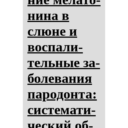
ни­на в
слю­не и
вос­па­ли­
тель­ные за­
бо­ле­ва­ния
па­ро­дон­та:
сис­те­ма­ти­
чес­кий об­