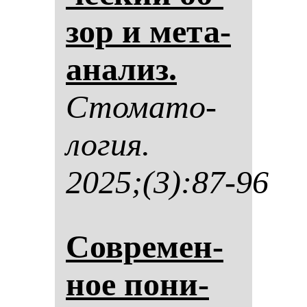
зор и ме­та­
ана­лиз.
Сто­ма­то­
ло­гия.
2025;(3):87-96
Сов­ре­мен­
ное по­ни­