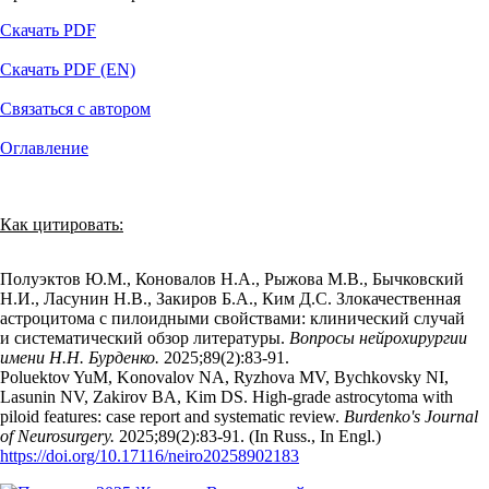
Скачать PDF
Скачать PDF (EN)
Связаться с автором
Оглавление
Как цитировать:
Полуэктов Ю.М., Коновалов Н.А., Рыжова М.В., Бычковский
Н.И., Ласунин Н.В., Закиров Б.А., Ким Д.С. Злокачественная
астроцитома с пилоидными свойствами: клинический случай
и систематический обзор литературы.
Вопросы нейрохирургии
имени Н.Н. Бурденко.
2025;89(2):83‑91.
Poluektov YuM, Konovalov NA, Ryzhova MV, Bychkovsky NI,
Lasunin NV, Zakirov BA, Kim DS. High-grade astrocytoma with
piloid features: case report and systematic review.
Burdenko's Journal
of Neurosurgery.
2025;89(2):83‑91. (In Russ., In Engl.)
https://doi.org/10.17116/neiro20258902183