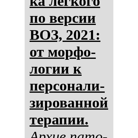
ка лег­ко­го
по вер­сии
ВОЗ, 2021:
от мор­фо­
ло­гии к
пер­со­на­ли­
зи­ро­ван­ной
те­ра­пии.
Ар­хив па­то­