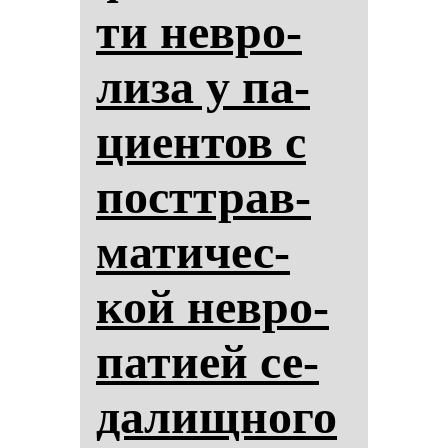
ти нев­ро­
ли­за у па­
ци­ен­тов с
посттрав­
ма­ти­чес­
кой нев­ро­
па­ти­ей се­
да­лищ­но­го