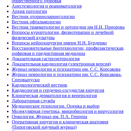
общественного здоровья
Анестезиология и реаниматология
Архив патологии
Вестник оториноларингологии
Вестник офтальмологии
Вестник травматологии и ортопедии им Н.Н. Приорова
Вопросы курортологии, физиотерапии и лечебной
физической культуры
Вопросы нейрохирургии имени Н.Н. Бурденко
Восстановительные биотехнологии, профилактическая,
цифровая и предиктивная медицина
Доказательная гастроэнтерология
Доказательная кардиология (электронная версия)
Журнал неврологии и психиатрии им. С.С. Корсакова
Журнал неврологии и психиатрии им. С.С. Корсакова.
Спецвыпуски
Кардиологический вестник
Кардиология и сердечно-сосудистая хирургия
Клиническая дерматология и венерология
Лабораторная служба
Медицинские технологии. Оценка и выбор
Молекулярная генетика, микробиология и вирусология
Онкология. Журнал им. П.А. Герцена
Оперативная хирургия и клиническая анатомия
(Пироговский научный журнал)