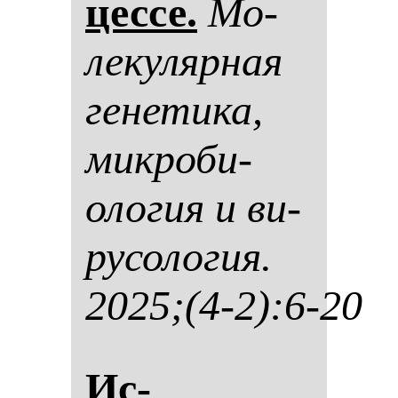
цес­се.
Мо­
ле­ку­ляр­ная
ге­не­ти­ка,
мик­ро­би­
оло­гия и ви­
ру­со­ло­гия.
2025;(4-2):6-20
Ис­