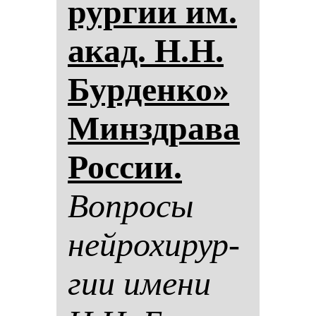
рур­гии им.
акад. Н.Н.
Бур­ден­ко»
Минздра­ва
Рос­сии.
Воп­ро­сы
ней­ро­хи­рур­
гии име­ни