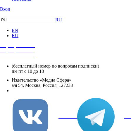
Вход
RU
EN
RU
+7 (495) 482-4118
+7 (495) 482-4329
+8 800 250-18-12
(бесплатный номер по вопросам подписки)
пн-пт с 10 до 18
Издательство «Медиа Сфера»
а/я 54, Москва, Россия, 127238
info@mediasphera.ru
вКонтакте
Tel