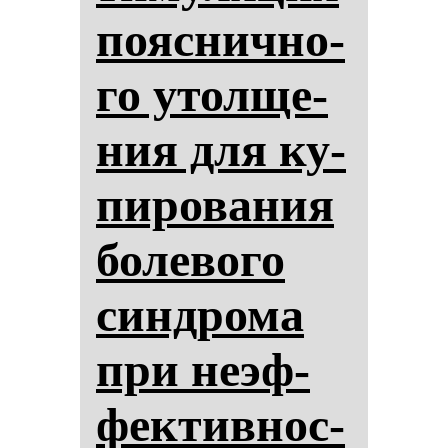
по­яс­нич­но­
го утол­ще­
ния для ку­
пи­ро­ва­ния
бо­ле­во­го
син­дро­ма
при не­эф­
фек­тив­нос­