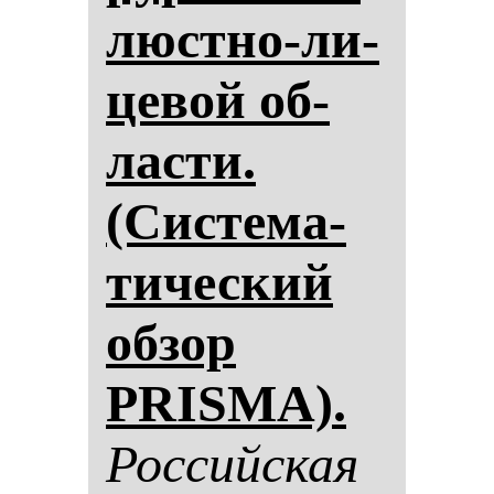
люс­тно-ли­
це­вой об­
лас­ти.
(Сис­те­ма­
ти­чес­кий
об­зор
PRISMA).
Рос­сий­ская