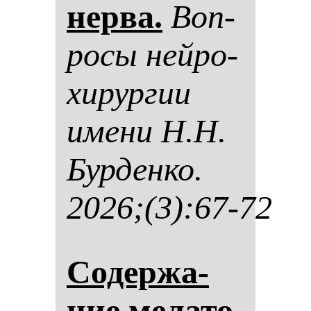
нер­ва.
Воп­
ро­сы ней­ро­
хи­рур­гии
име­ни Н.Н.
Бур­ден­ко.
2026;(3):67-72
Со­дер­жа­
ние ме­ла­то­