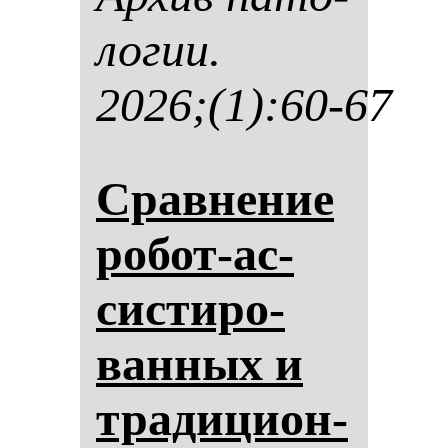
ло­гии.
2026;(1):60-67
Срав­не­ние
ро­бот-ас­
сис­ти­ро­
ван­ных и
тра­ди­ци­он­