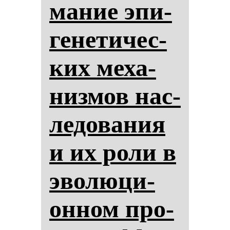
ма­ние эпи­
ге­не­ти­чес­
ких ме­ха­
низ­мов нас­
ле­до­ва­ния
и их ро­ли в
эво­лю­ци­
он­ном про­