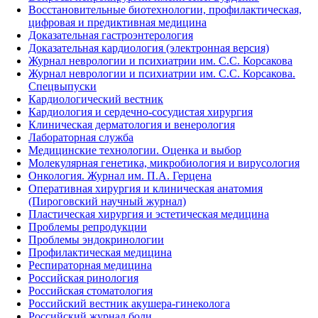
Восстановительные биотехнологии, профилактическая,
цифровая и предиктивная медицина
Доказательная гастроэнтерология
Доказательная кардиология (электронная версия)
Журнал неврологии и психиатрии им. С.С. Корсакова
Журнал неврологии и психиатрии им. С.С. Корсакова.
Спецвыпуски
Кардиологический вестник
Кардиология и сердечно-сосудистая хирургия
Клиническая дерматология и венерология
Лабораторная служба
Медицинские технологии. Оценка и выбор
Молекулярная генетика, микробиология и вирусология
Онкология. Журнал им. П.А. Герцена
Оперативная хирургия и клиническая анатомия
(Пироговский научный журнал)
Пластическая хирургия и эстетическая медицина
Проблемы репродукции
Проблемы эндокринологии
Профилактическая медицина
Респираторная медицина
Российская ринология
Российская стоматология
Российский вестник акушера-гинеколога
Российский журнал боли