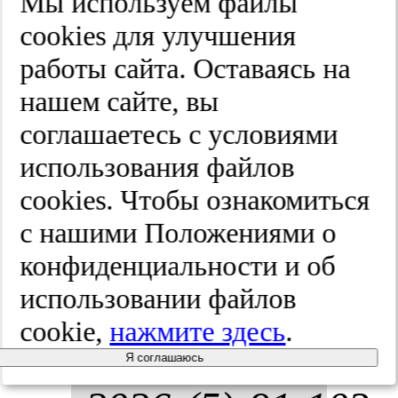
Мы используем файлы
(сис­те­ма­ти­
cооkies для улучшения
чес­кий об­
работы сайта. Оставаясь на
нашем сайте, вы
зор и ме­та­
соглашаетесь с условиями
ана­лиз).
использования файлов
cооkies. Чтобы ознакомиться
Хи­рур­гия.
с нашими Положениями о
Жур­нал им.
конфиденциальности и об
использовании файлов
Н.И. Пи­ро­
cookie,
нажмите здесь
.
го­ва.
Я соглашаюсь