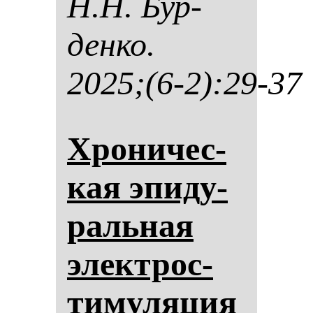
Н.Н. Бур­
ден­ко.
2025;(6-2):29-37
Хро­ни­чес­
кая эпи­ду­
раль­ная
элек­трос­
ти­му­ля­ция