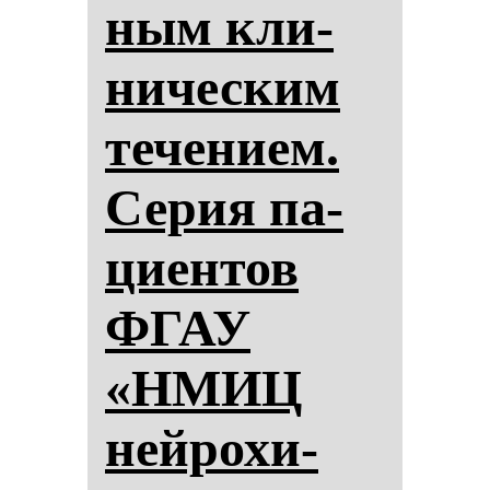
ным кли­
ни­чес­ким
те­че­ни­ем.
Се­рия па­
ци­ен­тов
ФГАУ
«НМИЦ
ней­ро­хи­