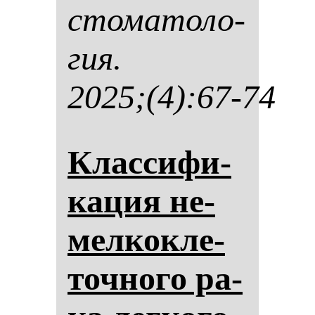
сто­ма­то­ло­
гия.
2025;(4):67-74
Клас­си­фи­
ка­ция не­
мел­кок­ле­
точ­но­го ра­