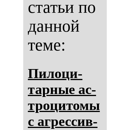
статьи по
данной
теме:
Пи­ло­ци­
тар­ные ас­
тро­ци­то­мы
с аг­рес­сив­