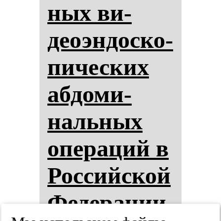
ных ви­
деоэн­дос­ко­
пи­чес­ких
аб­до­ми­
наль­ных
опе­ра­ций в
Рос­сий­ской
Фе­де­ра­ции