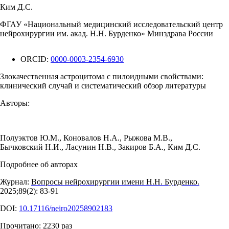
Ким Д.С.
ФГАУ «Национальный медицинский исследовательский центр
нейрохирургии им. акад. Н.Н. Бурденко» Минздрава России
ORCID:
0000-0003-2354-6930
Злокачественная астроцитома с пилоидными свойствами:
клинический случай и систематический обзор литературы
Авторы:
Полуэктов Ю.М.
,
Коновалов Н.А.
,
Рыжова М.В.
,
Бычковский Н.И.
,
Ласунин Н.В.
,
Закиров Б.А.
,
Ким Д.С.
Подробнее об авторах
Журнал:
Вопросы нейрохирургии имени Н.Н. Бурденко.
2025;89(2): 83‑91
DOI:
10.17116/neiro20258902183
Прочитано:
2230
раз