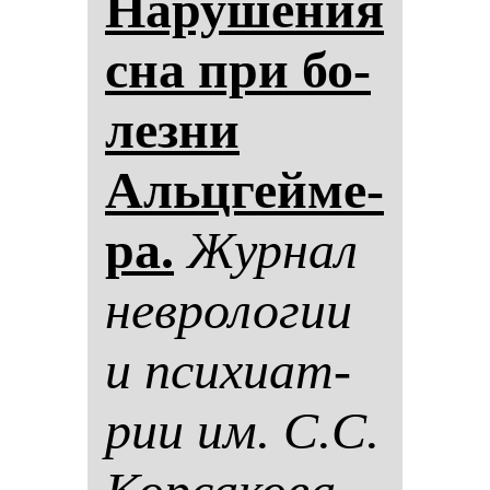
На­ру­ше­ния
сна при бо­
лез­ни
Альцгей­ме­
ра.
Жур­нал
нев­ро­ло­гии
и пси­хи­ат­
рии им. С.С.