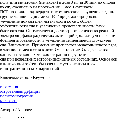
получали мелатонин (мелаксен) в дозе 3 мг за 30 мин до отхода
ко сну ежедневно на протяжении 3 мес. Результаты.
ПСГ позволил подтвердить инсомнические нарушения в данной
группе женщин. Динамика ПСГ продемонстрировала
улучшение показателей латентности ко сну, общей
эффективности сна и увеличение представленности фазы
быстрого сна. Статистически достоверное количество реакций
электроэнцефалографических активаций доказало уменьшение
фрагментированности и улучшение сегментарной структуры
сна. Заключение. Применение препаратов мелатонинового ряда,
в частности мелаксена в дозе 3 мг в течение 3 мес, является
одним из основных методов терапии нарушений
сна при возрастных эстрогендефицитных состояниях. Основной
клинический эффект был связан с устранением пре-
и интрасомнических нарушений.
Ключевые слова / Keywords:
инсомния
эстрогенный дефицит
полисомнография
мелаксен
Авторы / Authors: