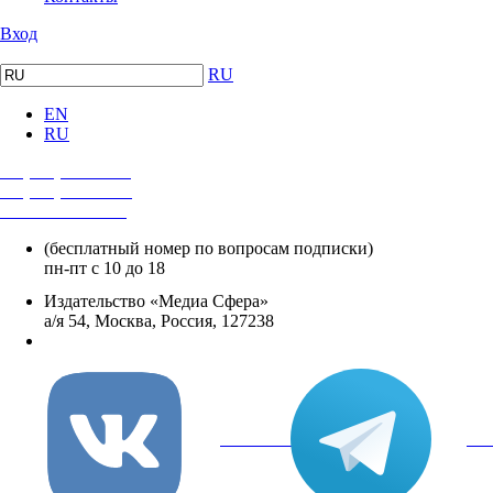
Вход
RU
EN
RU
+7 (495) 482-4118
+7 (495) 482-4329
+8 800 250-18-12
(бесплатный номер по вопросам подписки)
пн-пт с 10 до 18
Издательство «Медиа Сфера»
а/я 54, Москва, Россия, 127238
info@mediasphera.ru
вКонтакте
Tel