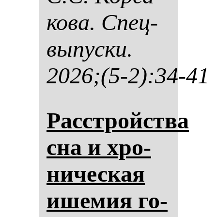
ко­ва. Спец­
вы­пус­ки.
2026;(5-2):34-41
Расстройства
сна и хро­
ни­чес­кая
ише­мия го­