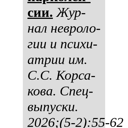
сии.
Жур­
нал нев­ро­ло­
гии и пси­хи­
ат­рии им.
С.С. Кор­са­
ко­ва. Спец­
вы­пус­ки.
2026;(5-2):55-62