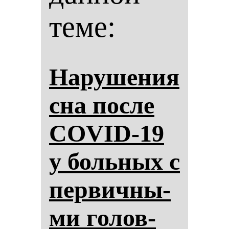
теме:
На­ру­ше­ния
сна пос­ле
COVID-19
у боль­ных с
пер­вич­ны­
ми го­лов­