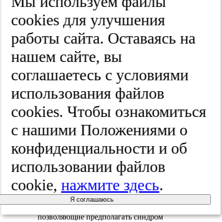
Мы используем файлы
самостоятельно или были направлены
гинекологом-эндокринологом в период с
cооkies для улучшения
2015—2016 гг.
работы сайта. Оставаясь на
Критерии включения:
возраст 45—55 лет;
нарушение цикла менструаций по типу
нашем сайте, вы
олигоменореи или отсутствие
менструальной функции в течение 12 мес;
соглашаетесь с условиями
уровень фолликулостимулирующего
гормона (ФСГ) >20 мЕд/мл;
использования файлов
ультразвуковые критерии,
соответствующие периоду
cооkies. Чтобы ознакомиться
перименопаузы.
с нашими Положениями о
Критерии исключения:
применение
заместительной гормонотерапии и
конфиденциальности и об
препаратов, влияющих на уровень
мелатонина (β-адреноблокаторы);
использовании файлов
применение седативных средств и
антидепрессантов, гипнотиков;
cookie,
нажмите здесь
.
декомпенсированные психические,
неврологические, сердечно-сосудистые,
эндокринные заболевания; обострение
Я соглашаюсь
хронических заболеваний; жалобы,
позволяющие предполагать синдром