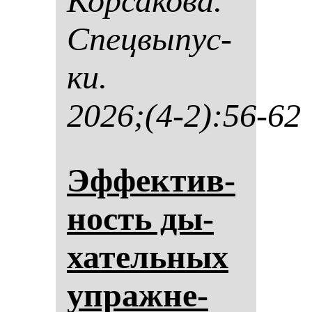
Кор­са­ко­ва.
Спец­вы­пус­
ки.
2026;(4-2):56-62
Эф­фек­тив­
ность ды­
ха­тель­ных
уп­раж­не­