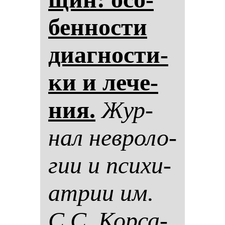
бен­нос­ти
ди­аг­нос­ти­
ки и ле­че­
ния.
Жур­
нал нев­ро­ло­
гии и пси­хи­
ат­рии им.
С.С. Кор­са­