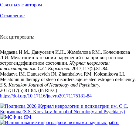
Связаться с автором
Оглавление
Как цитировать:
Мадаева И.М., Данусевич И.Н., Жамбалова Р.М., Колесникова
Л.И. Мелатонин в терапии нарушений сна при возрастном
эстрогендефицитном состоянии.
Журнал неврологии
и психиатрии им. С.С. Корсакова.
2017;117(5):81‑84.
Madaeva IM, Danusevich IN, Zhambalova RM, Kolesnikova LI.
Melatonin in therapy of sleep disorders age-related estrogen deficiency.
S.S. Korsakov Journal of Neurology and Psychiatry.
2017;117(5):81‑84. (In Russ.)
https://doi.org/10.17116/jnevro20171175181-84