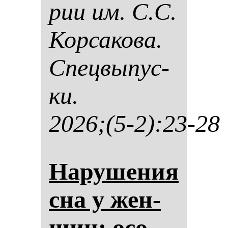
рии им. С.С.
Кор­са­ко­ва.
Спец­вы­пус­
ки.
2026;(5-2):23-28
На­ру­ше­ния
сна у жен­
щин: осо­