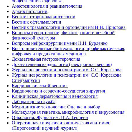
общественного здоровья
Анестезиология и реаниматология
Архив патологии
Вестник оториноларингологии
Вестник офтальмологии
Вестник травматологии и ортопедии им Н.Н. Приорова
Вопросы курортологии, физиотерапии и лечебной
физической культуры
Вопросы нейрохирургии имени Н.Н. Бурденко
Восстановительные биотехнологии, профилактическая,
цифровая и предиктивная медицина
Доказательная гастроэнтерология
Доказательная кардиология (электронная версия)
Журнал неврологии и психиатрии им. С.С. Корсакова
Журнал неврологии и психиатрии им. С.С. Корсакова.
Спецвыпуски
Кардиологический вестник
Кардиология и сердечно-сосудистая хирургия
Клиническая дерматология и венерология
Лабораторная служба
Медицинские технологии. Оценка и выбор
Молекулярная генетика, микробиология и вирусология
Онкология. Журнал им. П.А. Герцена
Оперативная хирургия и клиническая анатомия
(Пироговский научный журнал)