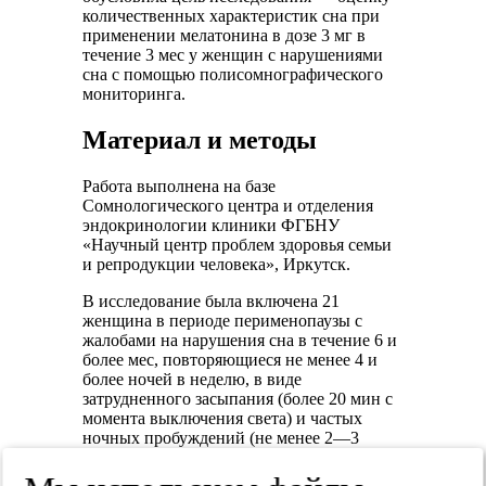
количественных характеристик сна при
применении мелатонина в дозе 3 мг в
течение 3 мес у женщин с нарушениями
сна с помощью полисомнографического
мониторинга.
Материал и методы
Работа выполнена на базе
Сомнологического центра и отделения
эндокринологии клиники ФГБНУ
«Научный центр проблем здоровья семьи
и репродукции человека», Иркутск.
В исследование была включена 21
женщина в периоде перименопаузы с
жалобами на нарушения сна в течение 6 и
более мес, повторяющиеся не менее 4 и
более ночей в неделю, в виде
затрудненного засыпания (более 20 мин с
момента выключения света) и частых
ночных пробуждений (не менее 2—3
эпизодов за ночь). Женщины,
участвующие в исследовании, обратились