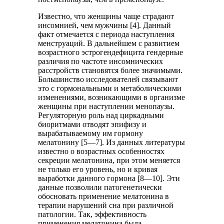
Известно, что женщины чаще страдают
инсомнией, чем мужчины [4]. Данный
факт отмечается с периода наступления
менструаций. В дальнейшем с развитием
возрастного эстрогендефицита гендерные
различия по частоте инсомнических
расстройств становятся более значимыми.
Большинство исследователей связывают
это с гормональными и метаболическими
изменениями, возникающими в организме
женщины при наступлении менопаузы.
Регуляторную роль над циркадными
биоритмами отводят эпифизу и
вырабатываемому им гормону
мелатонину [5—7]. Из данных литературы
известно о возрастных особенностях
секреции мелатонина, при этом меняется
не только его уровень, но и кривая
выработки данного гормона [8—10]. Эти
данные позволили патогенетически
обосновать применение мелатонина в
терапии нарушений сна при различной
патологии. Так, эффективность
применения мелатонина была