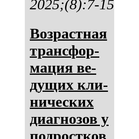
2025;(8):7-15
Воз­рас­тная
тран­сфор­
ма­ция ве­
ду­щих кли­
ни­чес­ких
ди­аг­но­зов у
под­рос­тков