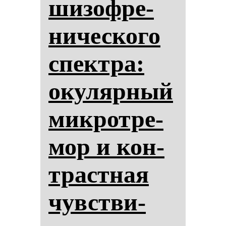
ши­зоф­ре­
ни­чес­ко­го
спек­тра:
оку­ляр­ный
мик­рот­ре­
мор и кон­
трастная
чувстви­