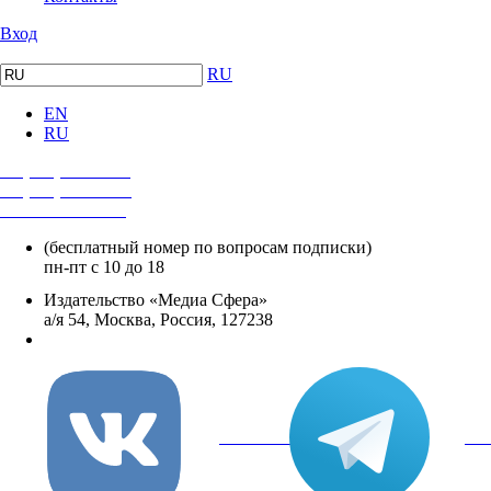
Вход
RU
EN
RU
+7 (495) 482-4118
+7 (495) 482-4329
+8 800 250-18-12
(бесплатный номер по вопросам подписки)
пн-пт с 10 до 18
Издательство «Медиа Сфера»
а/я 54, Москва, Россия, 127238
info@mediasphera.ru
вКонтакте
Tel