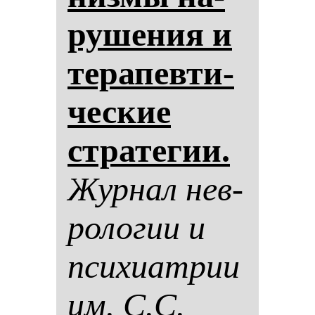
ру­ше­ния и
те­ра­пев­ти­
чес­кие
стра­те­гии.
Жур­нал нев­
ро­ло­гии и
пси­хи­ат­рии
им. С.С.