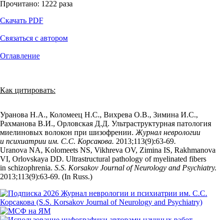
Прочитано:
1222
раза
Скачать PDF
Связаться с автором
Оглавление
Как цитировать:
Уранова Н.А., Коломеец Н.С., Вихрева О.В., Зимина И.С.,
Рахманова В.И., Орловская Д.Д. Ультраструктурная патология
миелиновых волокон при шизофрении.
Журнал неврологии
и психиатрии им. С.С. Корсакова.
2013;113(9):63‑69.
Uranova NA, Kolomeets NS, Vikhreva OV, Zimina IS, Rakhmanova
VI, Orlovskaya DD. Ultrastructural pathology of myelinated fibers
in schizophrenia.
S.S. Korsakov Journal of Neurology and Psychiatry.
2013;113(9):63‑69. (In Russ.)