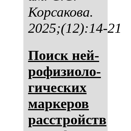
Кор­са­ко­ва.
2025;(12):14-21
Поиск ней­
ро­фи­зи­оло­
ги­чес­ких
мар­ке­ров
расстройств