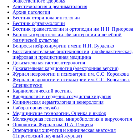
общественного здоровья
Анестезиология и реаниматология
Архив патологии
Вестник оториноларингологии
Вестник офтальмологии
Вестник травматологии и ортопедии им Н.Н. Приорова
Вопросы курортологии, физиотерапии и лечебной
физической культуры
Вопросы нейрохирургии имени Н.Н. Бурденко
Восстановительные биотехнологии, профилактическая,
цифровая и предиктивная медицина
Доказательная гастроэнтерология
Доказательная кардиология (электронная версия)
Журнал неврологии и психиатрии им. С.С. Корсакова
Журнал неврологии и психиатрии им. С.С. Корсакова.
Спецвыпуски
Кардиологический вестник
Кардиология и сердечно-сосудистая хирургия
Клиническая дерматология и венерология
Лабораторная служба
Медицинские технологии. Оценка и выбор
Молекулярная генетика, микробиология и вирусология
Онкология. Журнал им. П.А. Герцена
Оперативная хирургия и клиническая анатомия
(Пироговский научный журнал)