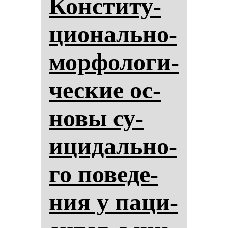
Кон­сти­ту­
ци­ональ­но-
мор­фо­ло­ги­
чес­кие ос­
но­вы су­
ици­даль­но­
го по­ве­де­
ния у па­ци­