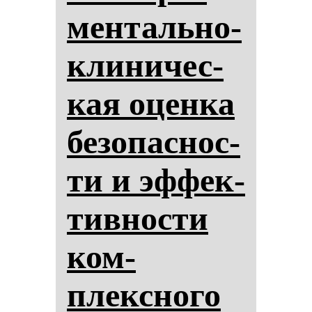
мен­таль­но-
кли­ни­чес­
кая оцен­ка
бе­зо­пас­нос­
ти и эф­фек­
тив­нос­ти
ком­
плексно­го