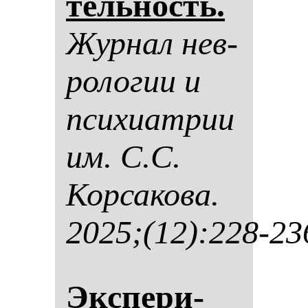
тель­ность.
Жур­нал нев­
ро­ло­гии и
пси­хи­ат­рии
им. С.С.
Кор­са­ко­ва.
2025;(12):228-23
Эк­спе­ри­