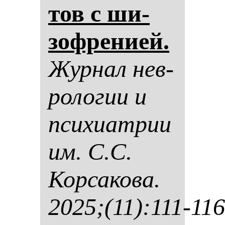
тов с ши­
зоф­ре­ни­ей.
Жур­нал нев­
ро­ло­гии и
пси­хи­ат­рии
им. С.С.
Кор­са­ко­ва.
2025;(11):111-116