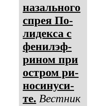
на­заль­но­го
спрея По­
ли­дек­са с
фе­ни­лэф­
ри­ном при
ос­тром ри­
но­си­ну­си­
те.
Вес­тник