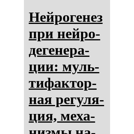
Ней­ро­ге­нез
при ней­ро­
де­ге­не­ра­
ции: муль­
ти­фак­тор­
ная ре­гу­ля­
ция, ме­ха­
низ­мы на­