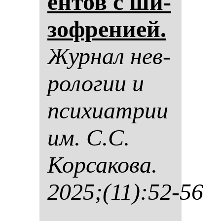
ен­тов с ши­
зоф­ре­ни­ей.
Жур­нал нев­
ро­ло­гии и
пси­хи­ат­рии
им. С.С.
Кор­са­ко­ва.
2025;(11):52-56