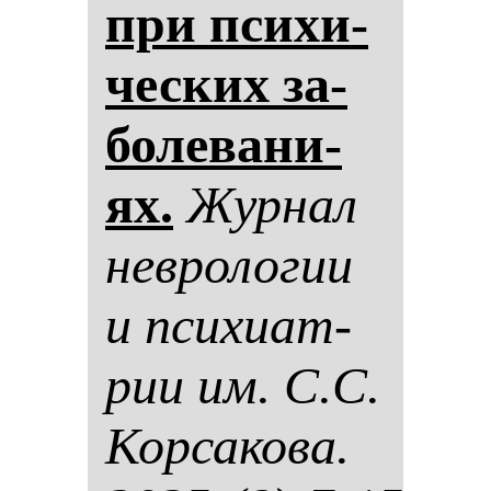
при пси­хи­
чес­ких за­
бо­ле­ва­ни­
ях.
Жур­нал
нев­ро­ло­гии
и пси­хи­ат­
рии им. С.С.
Кор­са­ко­ва.