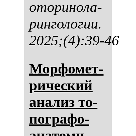
ото­ри­но­ла­
рин­го­ло­гии.
2025;(4):39-46
Мор­фо­мет­
ри­чес­кий
ана­лиз то­
пог­ра­фо-
ана­то­ми­