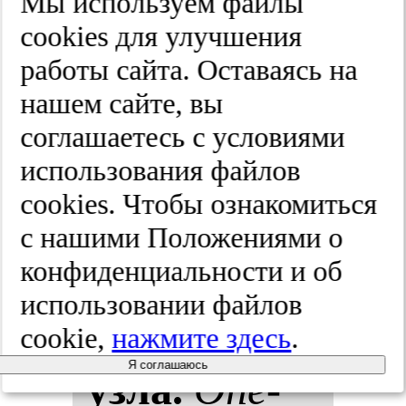
Мы используем файлы
ми ос­но­ва­
cооkies для улучшения
работы сайта. Оставаясь на
ния че­ре­па
нашем сайте, вы
в ас­пек­те
соглашаетесь с условиями
использования файлов
эк­зо­эн­дос­
cооkies. Чтобы ознакомиться
ко­пи­чес­кой
с нашими Положениями о
конфиденциальности и об
ана­то­мии
использовании файлов
гас­се­ро­ва
cookie,
нажмите здесь
.
Я соглашаюсь
уз­ла.
Опе­