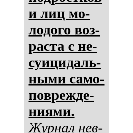
и лиц мо­
ло­до­го воз­
рас­та с не­
су­ици­даль­
ны­ми са­мо­
пов­реж­де­
ни­ями.
Жур­нал нев­