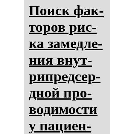
Поиск фак­
то­ров рис­
ка за­мед­ле­
ния внут­
рип­ред­сер­
дной про­
во­ди­мос­ти
у па­ци­ен­