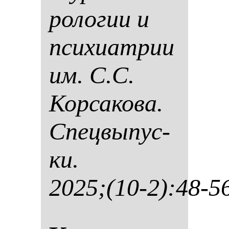
ро­ло­гии и
пси­хи­ат­рии
им. С.С.
Кор­са­ко­ва.
Спец­вы­пус­
ки.
2025;(10-2):48-5