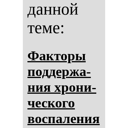
данной
теме:
Фак­то­ры
под­дер­жа­
ния хро­ни­
чес­ко­го
вос­па­ле­ния