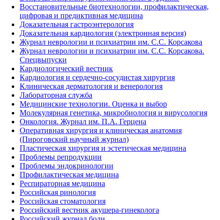
Восстановительные биотехнологии, профилактическая,
цифровая и предиктивная медицина
Доказательная гастроэнтерология
Доказательная кардиология (электронная версия)
Журнал неврологии и психиатрии им. С.С. Корсакова
Журнал неврологии и психиатрии им. С.С. Корсакова.
Спецвыпуски
Кардиологический вестник
Кардиология и сердечно-сосудистая хирургия
Клиническая дерматология и венерология
Лабораторная служба
Медицинские технологии. Оценка и выбор
Молекулярная генетика, микробиология и вирусология
Онкология. Журнал им. П.А. Герцена
Оперативная хирургия и клиническая анатомия
(Пироговский научный журнал)
Пластическая хирургия и эстетическая медицина
Проблемы репродукции
Проблемы эндокринологии
Профилактическая медицина
Респираторная медицина
Российская ринология
Российская стоматология
Российский вестник акушера-гинеколога
Российский журнал боли