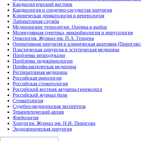
Кардиологический вестник
Кардиология и сердечно-сосудистая хирургия
Клиническая дерматология и венерология
Лабораторная служба
Медицинские технологии. Оценка и выбор
Молекулярная генетика, микробиология и вирусология
Онкология. Журнал им. П.А. Герцена
Оперативная хирургия и клиническая анатомия (Пирогов
Пластическая хирургия и эстетическая медицина
Проблемы репродукции
Проблемы эндокринологии
Профилактическая медицина
Респираторная медицина
Российская ринология
Российская стоматология
Российский вестник акушера-гинеколога
Российский журнал боли
Стоматология
Судебно-медицинская экспертиза
Терапевтический архив
Флебология
Хирургия. Журнал им. Н.И. Пирогова
Эндоскопическая хирургия