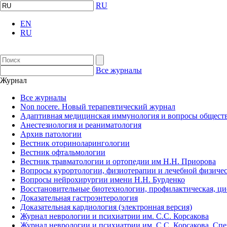
RU
EN
RU
Все журналы
Журнал
Все журналы
Non nocere. Новый терапевтический журнал
Адаптивная медицинская иммунология и вопросы обществ
Анестезиология и реаниматология
Архив патологии
Вестник оториноларингологии
Вестник офтальмологии
Вестник травматологии и ортопедии им Н.Н. Приорова
Вопросы курортологии, физиотерапии и лечебной физичес
Вопросы нейрохирургии имени Н.Н. Бурденко
Восстановительные биотехнологии, профилактическая, ц
Доказательная гастроэнтерология
Доказательная кардиология (электронная версия)
Журнал неврологии и психиатрии им. С.С. Корсакова
Журнал неврологии и психиатрии им. С.С. Корсакова. Сп