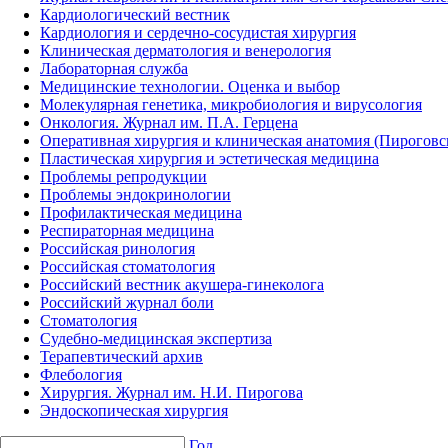
Кардиологический вестник
Кардиология и сердечно-сосудистая хирургия
Клиническая дерматология и венерология
Лабораторная служба
Медицинские технологии. Оценка и выбор
Молекулярная генетика, микробиология и вирусология
Онкология. Журнал им. П.А. Герцена
Оперативная хирургия и клиническая анатомия (Пирогов
Пластическая хирургия и эстетическая медицина
Проблемы репродукции
Проблемы эндокринологии
Профилактическая медицина
Респираторная медицина
Российская ринология
Российская стоматология
Российский вестник акушера-гинеколога
Российский журнал боли
Стоматология
Судебно-медицинская экспертиза
Терапевтический архив
Флебология
Хирургия. Журнал им. Н.И. Пирогова
Эндоскопическая хирургия
Год