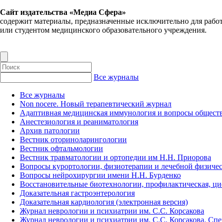
Сайт издательства «Медиа Сфера»
содержит материалы, предназначенные исключительно для рабо
или студентом медицинского образовательного учреждения.
Все журналы
Все журналы
Non nocere. Новый терапевтический журнал
Адаптивная медицинская иммунология и вопросы обществ
Анестезиология и реаниматология
Архив патологии
Вестник оториноларингологии
Вестник офтальмологии
Вестник травматологии и ортопедии им Н.Н. Приорова
Вопросы курортологии, физиотерапии и лечебной физичес
Вопросы нейрохирургии имени Н.Н. Бурденко
Восстановительные биотехнологии, профилактическая, ц
Доказательная гастроэнтерология
Доказательная кардиология (электронная версия)
Журнал неврологии и психиатрии им. С.С. Корсакова
Журнал неврологии и психиатрии им. С.С. Корсакова. Сп