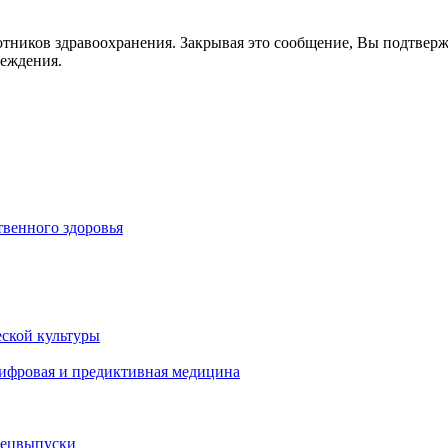
отников здравоохранения. Закрывая это сообщение, Вы подтвер
реждения.
венного здоровья
ской культуры
цифровая и предиктивная медицина
пецвыпуски