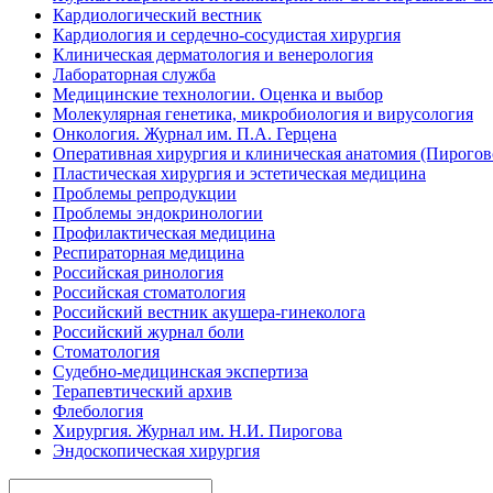
Кардиологический вестник
Кардиология и сердечно-сосудистая хирургия
Клиническая дерматология и венерология
Лабораторная служба
Медицинские технологии. Оценка и выбор
Молекулярная генетика, микробиология и вирусология
Онкология. Журнал им. П.А. Герцена
Оперативная хирургия и клиническая анатомия (Пирого
Пластическая хирургия и эстетическая медицина
Проблемы репродукции
Проблемы эндокринологии
Профилактическая медицина
Респираторная медицина
Российская ринология
Российская стоматология
Российский вестник акушера-гинеколога
Российский журнал боли
Стоматология
Судебно-медицинская экспертиза
Терапевтический архив
Флебология
Хирургия. Журнал им. Н.И. Пирогова
Эндоскопическая хирургия