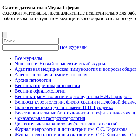
Сайт издательства «Медиа Сфера»
содержит материалы, предназначенные исключительно для раб
работником или студентом медицинского образовательного уч
Все журналы
Все журналы
Non nocere. Новый терапевтический журнал
Адаптивная медицинская иммунология и вопросы общест
Анестезиология и реаниматология
Архив патологии
Вестник оториноларингологии
Вестник офтальмологии
Вестник травматологии и ортопедии им Н.Н. Приорова
Вопросы курортологии, физиотерапии и лечебной физиче
Вопросы нейрохирургии имени Н.Н. Бурденко
Восстановительные биотехнологии, профилактическая, 
Доказательная гастроэнтерология
Доказательная кардиология (электронная версия)
Журнал неврологии и психиатрии им. С.С. Корсакова
Журнал неврологии и психиатрии им. С.С. Корсакова. С