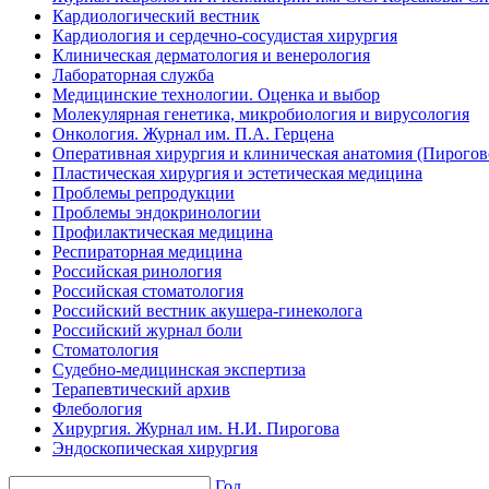
Кардиологический вестник
Кардиология и сердечно-сосудистая хирургия
Клиническая дерматология и венерология
Лабораторная служба
Медицинские технологии. Оценка и выбор
Молекулярная генетика, микробиология и вирусология
Онкология. Журнал им. П.А. Герцена
Оперативная хирургия и клиническая анатомия (Пирого
Пластическая хирургия и эстетическая медицина
Проблемы репродукции
Проблемы эндокринологии
Профилактическая медицина
Респираторная медицина
Российская ринология
Российская стоматология
Российский вестник акушера-гинеколога
Российский журнал боли
Стоматология
Судебно-медицинская экспертиза
Терапевтический архив
Флебология
Хирургия. Журнал им. Н.И. Пирогова
Эндоскопическая хирургия
Год