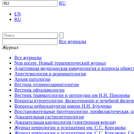
RU
EN
RU
Все журналы
Журнал
Все журналы
Non nocere. Новый терапевтический журнал
Адаптивная медицинская иммунология и вопросы общест
Анестезиология и реаниматология
Архив патологии
Вестник оториноларингологии
Вестник офтальмологии
Вестник травматологии и ортопедии им Н.Н. Приорова
Вопросы курортологии, физиотерапии и лечебной физиче
Вопросы нейрохирургии имени Н.Н. Бурденко
Восстановительные биотехнологии, профилактическая, 
Доказательная гастроэнтерология
Доказательная кардиология (электронная версия)
Журнал неврологии и психиатрии им. С.С. Корсакова
Журнал неврологии и психиатрии им. С.С. Корсакова. С