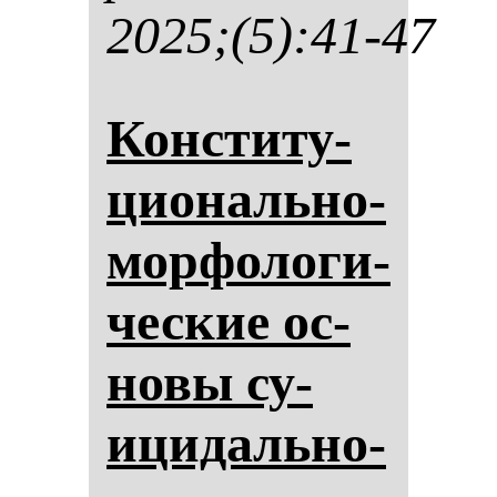
2025;(5):41-47
Кон­сти­ту­
ци­ональ­но-
мор­фо­ло­ги­
чес­кие ос­
но­вы су­
ици­даль­но­