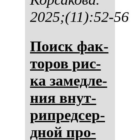
2025;(11):52-56
Поиск фак­
то­ров рис­
ка за­мед­ле­
ния внут­
рип­ред­сер­
дной про­