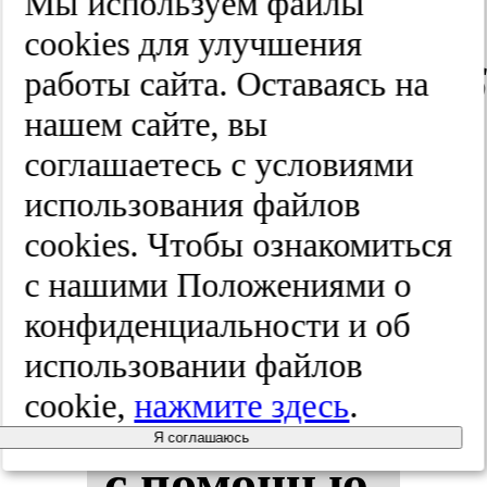
Мы используем файлы
Кор­са­ко­ва.
cооkies для улучшения
2025;(11):111-116
работы сайта. Оставаясь на
нашем сайте, вы
соглашаетесь с условиями
Ис­сле­до­ва­
использования файлов
ние ког­ни­
cооkies. Чтобы ознакомиться
с нашими Положениями о
тив­ных эф­
конфиденциальности и об
фек­тов пе­
использовании файлов
cookie,
нажмите здесь
.
рам­па­не­ла
Я соглашаюсь
с по­мощью