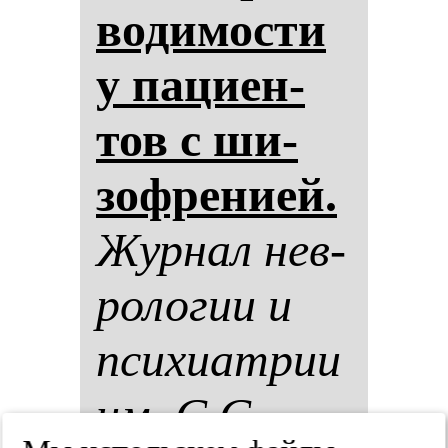
во­ди­мос­ти
у па­ци­ен­
тов с ши­
зоф­ре­ни­ей.
Жур­нал нев­
ро­ло­гии и
пси­хи­ат­рии
им. С.С.