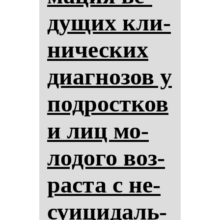
ду­щих кли­
ни­чес­ких
ди­аг­но­зов у
под­рос­тков
и лиц мо­
ло­до­го воз­
рас­та с не­
су­ици­даль­