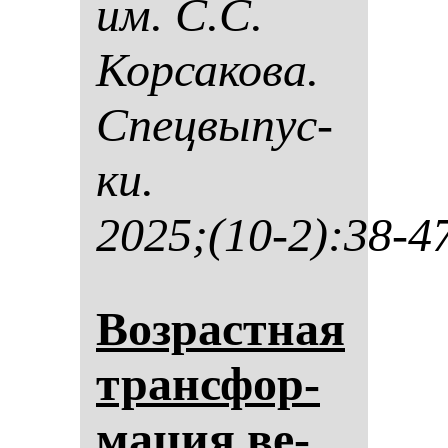
им. С.С.
Кор­са­ко­ва.
Спец­вы­пус­
ки.
2025;(10-2):38-4
Воз­рас­тная
тран­сфор­
ма­ция ве­