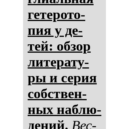
ге­те­ро­то­
пия у де­
тей: об­зор
ли­те­ра­ту­
ры и се­рия
собствен­
ных наб­лю­
де­ний.
Вес­