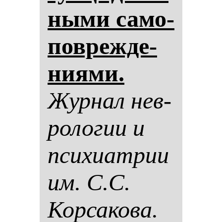
ны­ми са­мо­
пов­реж­де­
ни­ями.
Жур­нал нев­
ро­ло­гии и
пси­хи­ат­рии
им. С.С.
Кор­са­ко­ва.