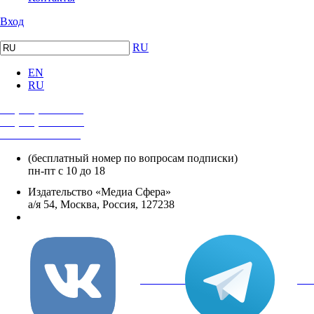
Вход
RU
EN
RU
+7 (495) 482-4118
+7 (495) 482-4329
+8 800 250-18-12
(бесплатный номер по вопросам подписки)
пн-пт с 10 до 18
Издательство «Медиа Сфера»
а/я 54, Москва, Россия, 127238
info@mediasphera.ru
вКонтакте
Tel