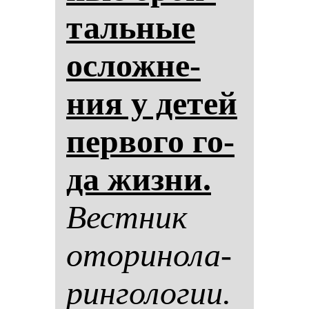
таль­ные
ос­лож­не­
ния у де­тей
пер­во­го го­
да жиз­ни.
Вес­тник
ото­ри­но­ла­
рин­го­ло­гии.