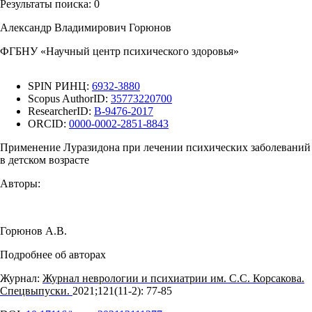
Результаты поиска:
0
Александр Владимирович Горюнов
ФГБНУ «Научный центр психического здоровья»
SPIN РИНЦ:
6932-3880
Scopus AuthorID:
35773220700
ResearcherID:
B-9476-2017
ORCID:
0000-0002-2851-8843
Применение Луразидона при лечении психических заболеваний
в детском возрасте
Авторы:
Горюнов А.В.
Подробнее об авторах
Журнал:
Журнал неврологии и психиатрии им. С.С. Корсакова.
Спецвыпуски.
2021;121(11‑2): 77‑85