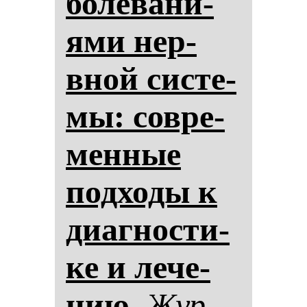
бо­ле­ва­ни­
ями нер­
вной сис­те­
мы: сов­ре­
мен­ные
под­хо­ды к
ди­аг­нос­ти­
ке и ле­че­
нию.
Жур­