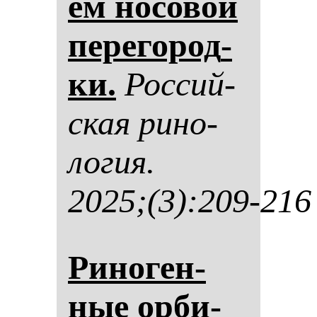
ем но­со­вой
пе­ре­го­род­
ки.
Рос­сий­
ская ри­но­
ло­гия.
2025;(3):209-216
Ри­но­ген­
ные ор­би­