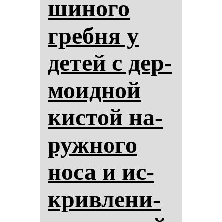
ши­но­го
греб­ня у
де­тей с дер­
мо­ид­ной
кис­той на­
руж­но­го
но­са и ис­
крив­ле­ни­