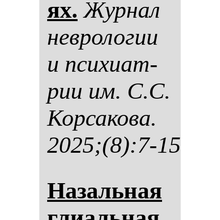
ях.
Жур­нал
нев­ро­ло­гии
и пси­хи­ат­
рии им. С.С.
Кор­са­ко­ва.
2025;(8):7-15
На­заль­ная
гли­аль­ная