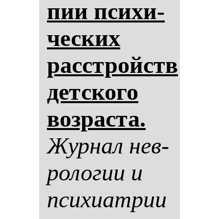
пии пси­хи­
чес­ких
расстройств
дет­ско­го
воз­рас­та.
Жур­нал нев­
ро­ло­гии и
пси­хи­ат­рии