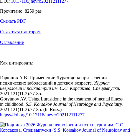
DOI:
10.17116/jnevro202112111277
Прочитано:
8259
раз
Скачать PDF
Связаться с автором
Оглавление
Как цитировать:
Горюнов А.В. Применение Луразидона при лечении
психических заболеваний в детском возрасте.
Журнал
неврологии и психиатрии им. С.С. Корсакова. Спецвыпуски.
2021;121(11‑2):77‑85.
Goryunov AV. Using Lurasidone in the treatment of mental illness
in childhood.
S.S. Korsakov Journal of Neurology and Psychiatry.
2021;121(11‑2):77‑85. (In Russ.)
https://doi.org/10.17116/jnevro202112111277