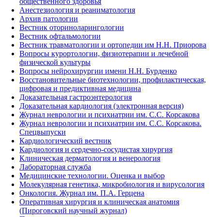
общественного здоровья
Анестезиология и реаниматология
Архив патологии
Вестник оториноларингологии
Вестник офтальмологии
Вестник травматологии и ортопедии им Н.Н. Приорова
Вопросы курортологии, физиотерапии и лечебной
физической культуры
Вопросы нейрохирургии имени Н.Н. Бурденко
Восстановительные биотехнологии, профилактическая,
цифровая и предиктивная медицина
Доказательная гастроэнтерология
Доказательная кардиология (электронная версия)
Журнал неврологии и психиатрии им. С.С. Корсакова
Журнал неврологии и психиатрии им. С.С. Корсакова.
Спецвыпуски
Кардиологический вестник
Кардиология и сердечно-сосудистая хирургия
Клиническая дерматология и венерология
Лабораторная служба
Медицинские технологии. Оценка и выбор
Молекулярная генетика, микробиология и вирусология
Онкология. Журнал им. П.А. Герцена
Оперативная хирургия и клиническая анатомия
(Пироговский научный журнал)