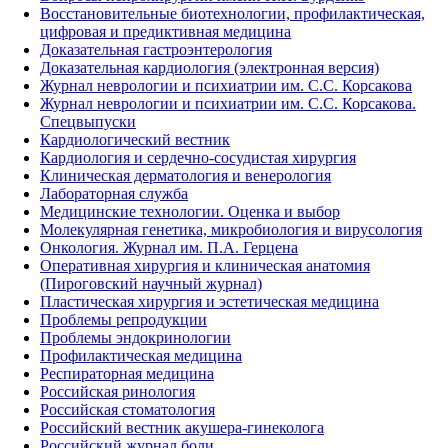
Восстановительные биотехнологии, профилактическая,
цифровая и предиктивная медицина
Доказательная гастроэнтерология
Доказательная кардиология (электронная версия)
Журнал неврологии и психиатрии им. С.С. Корсакова
Журнал неврологии и психиатрии им. С.С. Корсакова.
Спецвыпуски
Кардиологический вестник
Кардиология и сердечно-сосудистая хирургия
Клиническая дерматология и венерология
Лабораторная служба
Медицинские технологии. Оценка и выбор
Молекулярная генетика, микробиология и вирусология
Онкология. Журнал им. П.А. Герцена
Оперативная хирургия и клиническая анатомия
(Пироговский научный журнал)
Пластическая хирургия и эстетическая медицина
Проблемы репродукции
Проблемы эндокринологии
Профилактическая медицина
Респираторная медицина
Российская ринология
Российская стоматология
Российский вестник акушера-гинеколога
Российский журнал боли