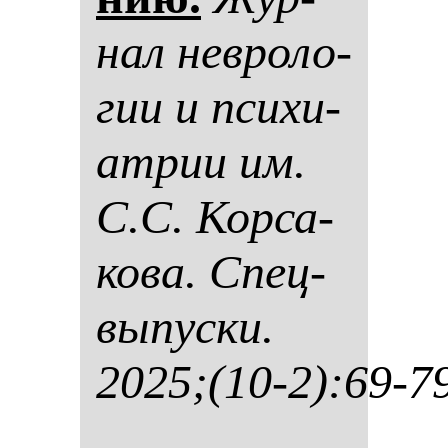
нал нев­ро­ло­
гии и пси­хи­
ат­рии им.
С.С. Кор­са­
ко­ва. Спец­
вы­пус­ки.
2025;(10-2):69-7