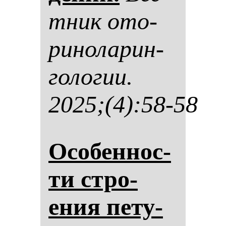
тник ото­
ри­но­ла­рин­
го­ло­гии.
2025;(4):58-58
Осо­бен­нос­
ти стро­
ения пе­ту­