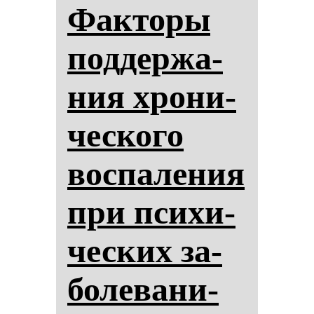
Фак­то­ры
под­дер­жа­
ния хро­ни­
чес­ко­го
вос­па­ле­ния
при пси­хи­
чес­ких за­
бо­ле­ва­ни­