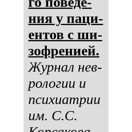
го по­ве­де­
ния у па­ци­
ен­тов с ши­
зоф­ре­ни­ей.
Жур­нал нев­
ро­ло­гии и
пси­хи­ат­рии
им. С.С.
Кор­са­ко­ва.