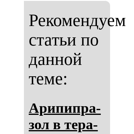
Рекомендуем
статьи по
данной
теме:
Ари­пип­ра­
зол в те­ра­