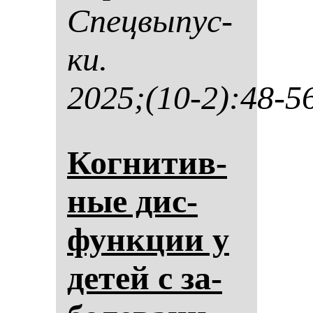
Спец­вы­пус­
ки.
2025;(10-2):48-5
Ког­ни­тив­
ные дис­
фун­кции у
де­тей с за­