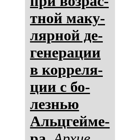
при воз­рас­
тной ма­ку­
ляр­ной де­
ге­не­ра­ции
в кор­ре­ля­
ции с бо­
лез­нью
Альцгей­ме­
ра.
Ар­хив