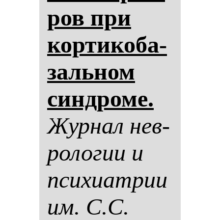
ров при
кор­ти­ко­ба­
заль­ном
син­дро­ме.
Жур­нал нев­
ро­ло­гии и
пси­хи­ат­рии
им. С.С.