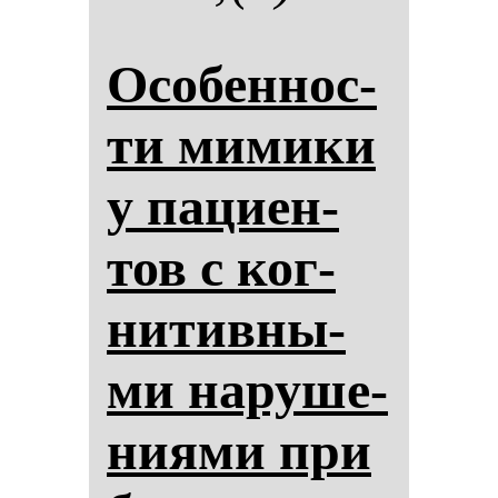
Осо­бен­нос­
ти ми­ми­ки
у па­ци­ен­
тов с ког­
ни­тив­ны­
ми на­ру­ше­
ни­ями при