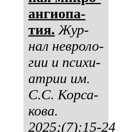
ан­ги­опа­
тия.
Жур­
нал нев­ро­ло­
гии и пси­хи­
ат­рии им.
С.С. Кор­са­
ко­ва.
2025;(7):15-24