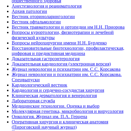
общественного здоровья
Анестезиология и реаниматология
Архив патологии
Вестник оториноларингологии
Вестник офтальмологии
Вестник травматологии и ортопедии им Н.Н. Приорова
Вопросы курортологии, физиотерапии и лечебной
физической культуры
Вопросы нейрохирургии имени Н.Н. Бурденко
Восстановительные биотехнологии, профилактическая,
цифровая и предиктивная медицина
Доказательная гастроэнтерология
Доказательная кардиология (электронная версия)
Журнал неврологии и психиатрии им. С.С. Корсакова
Журнал неврологии и психиатрии им. С.С. Корсакова.
Спецвыпуски
Кардиологический вестник
Кардиология и сердечно-сосудистая хирургия
Клиническая дерматология и венерология
Лабораторная служба
Медицинские технологии. Оценка и выбор
Молекулярная генетика, микробиология и вирусология
Онкология. Журнал им. П.А. Герцена
Оперативная хирургия и клиническая анатомия
(Пироговский научный журнал)