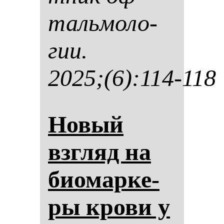
таль­мо­ло­
гии.
2025;(6):114-118
Но­вый
взгляд на
би­омар­ке­
ры кро­ви у