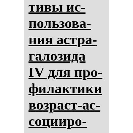
ти­вы ис­
поль­зо­ва­
ния ас­тра­
га­ло­зи­да
IV для про­
фи­лак­ти­ки
воз­раст-ас­
со­ци­иро­