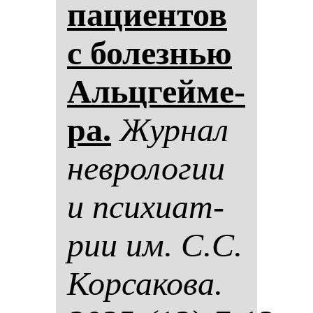
па­ци­ен­тов
с бо­лез­нью
Альцгей­ме­
ра.
Жур­нал
нев­ро­ло­гии
и пси­хи­ат­
рии им. С.С.
Кор­са­ко­ва.