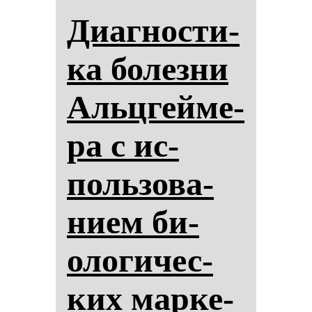
Диаг­нос­ти­
ка бо­лез­ни
Альцгей­ме­
ра с ис­
поль­зо­ва­
ни­ем би­
оло­ги­чес­
ких мар­ке­