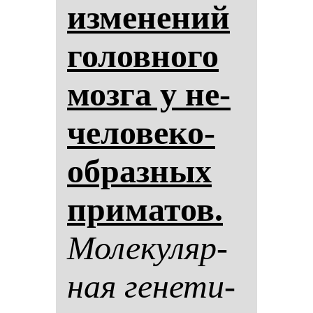
из­ме­не­ний
го­лов­но­го
моз­га у не­
че­ло­ве­ко­
об­раз­ных
при­ма­тов.
Мо­ле­ку­ляр­
ная ге­не­ти­