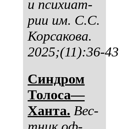
и пси­хи­ат­
рии им. С.С.
Кор­са­ко­ва.
2025;(11):36-43
Син­дром
То­ло­са—
Хан­та.
Вес­
тник оф­