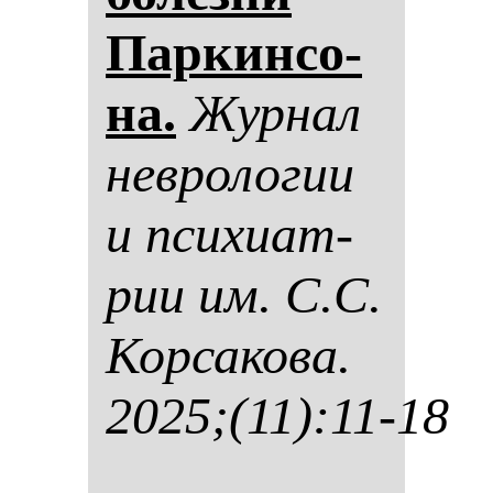
Пар­кин­со­
на.
Жур­нал
нев­ро­ло­гии
и пси­хи­ат­
рии им. С.С.
Кор­са­ко­ва.
2025;(11):11-18