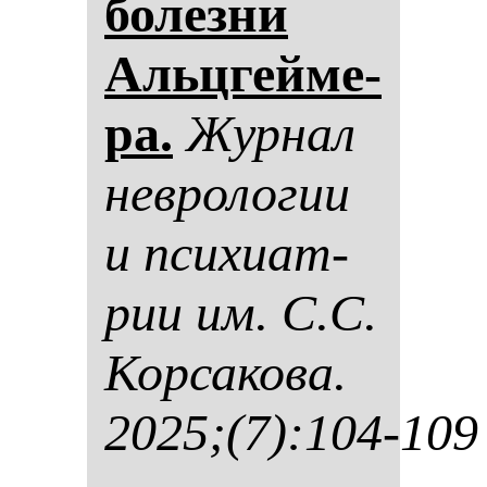
бо­лез­ни
Альцгей­ме­
ра.
Жур­нал
нев­ро­ло­гии
и пси­хи­ат­
рии им. С.С.
Кор­са­ко­ва.
2025;(7):104-109