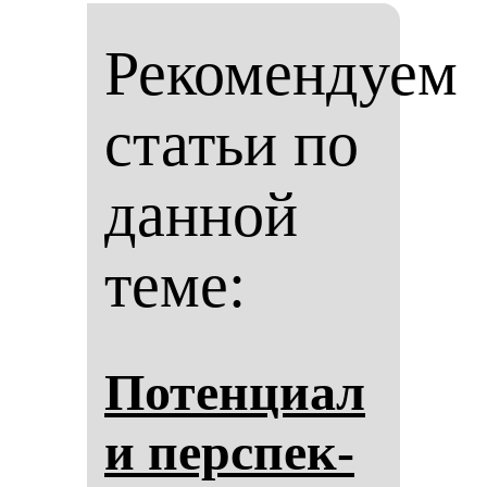
Рекомендуем
статьи по
данной
теме:
По­тен­ци­ал
и пер­спек­