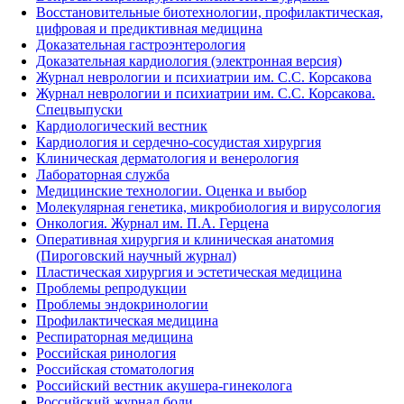
Восстановительные биотехнологии, профилактическая,
цифровая и предиктивная медицина
Доказательная гастроэнтерология
Доказательная кардиология (электронная версия)
Журнал неврологии и психиатрии им. С.С. Корсакова
Журнал неврологии и психиатрии им. С.С. Корсакова.
Спецвыпуски
Кардиологический вестник
Кардиология и сердечно-сосудистая хирургия
Клиническая дерматология и венерология
Лабораторная служба
Медицинские технологии. Оценка и выбор
Молекулярная генетика, микробиология и вирусология
Онкология. Журнал им. П.А. Герцена
Оперативная хирургия и клиническая анатомия
(Пироговский научный журнал)
Пластическая хирургия и эстетическая медицина
Проблемы репродукции
Проблемы эндокринологии
Профилактическая медицина
Респираторная медицина
Российская ринология
Российская стоматология
Российский вестник акушера-гинеколога
Российский журнал боли