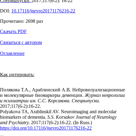
Спецвыпуски.
2017;117(6‑2): 16‑22
DOI:
10.17116/jnevro20171176216-22
Прочитано:
2698
раз
Скачать PDF
Связаться с автором
Оглавление
Как цитировать:
Полякова Т.А., Араблинский А.В. Нейровизуализационные
и молекулярные биомаркеры деменции.
Журнал неврологии
и психиатрии им. С.С. Корсакова. Спецвыпуски.
2017;117(6‑2):16‑22.
Polyakova TA, Arablinskiĭ AV. Neuroimaging and molecular
biomarkers of dementia.
S.S. Korsakov Journal of Neurology
and Psychiatry.
2017;117(6‑2):16‑22. (In Russ.)
https://doi.org/10.17116/jnevro20171176216-22