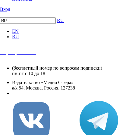
Вход
RU
EN
RU
+7 (495) 482-4118
+7 (495) 482-4329
+8 800 250-18-12
(бесплатный номер по вопросам подписки)
пн-пт с 10 до 18
Издательство «Медиа Сфера»
а/я 54, Москва, Россия, 127238
info@mediasphera.ru
вКонтакте
Tel