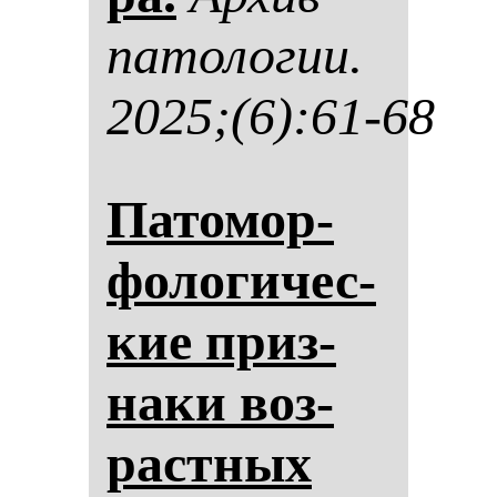
па­то­ло­гии.
2025;(6):61-68
Па­то­мор­
фо­ло­ги­чес­
кие приз­
на­ки воз­
рас­тных