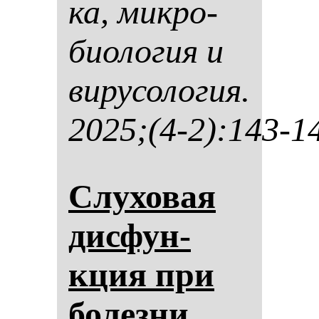
ка, мик­ро­
би­оло­гия и
ви­ру­со­ло­гия.
2025;(4-2):143-1
Слу­хо­вая
дис­фун­
кция при
бо­лез­ни