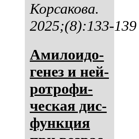
Кор­са­ко­ва.
2025;(8):133-139
Ами­ло­идо­
ге­нез и ней­
рот­ро­фи­
чес­кая дис­
фун­кция