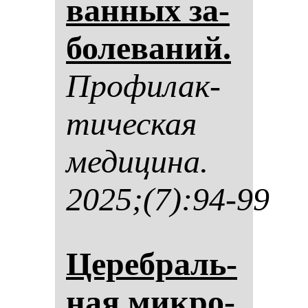
ван­ных за­
бо­ле­ва­ний.
Про­фи­лак­
ти­чес­кая
ме­ди­ци­на.
2025;(7):94-99
Це­реб­раль­
ная мик­ро­