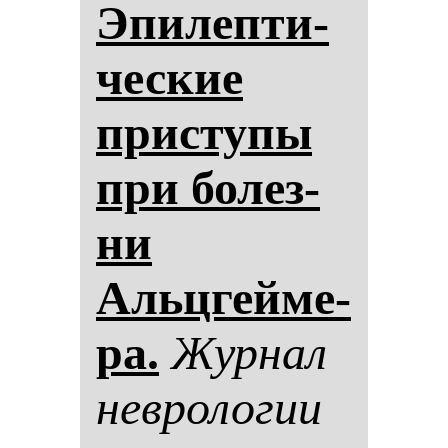
Эпи­леп­ти­
чес­кие
прис­ту­пы
при бо­лез­
ни
Альцгей­ме­
ра.
Жур­нал
нев­ро­ло­гии