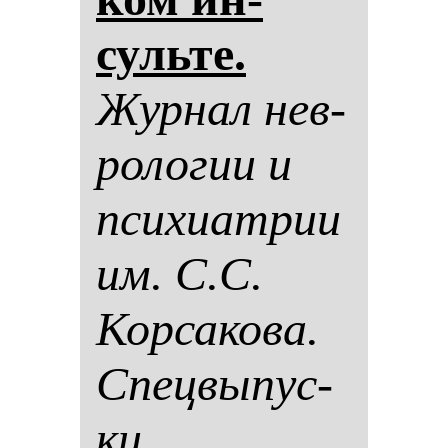
суль­те.
Жур­нал нев­
ро­ло­гии и
пси­хи­ат­рии
им. С.С.
Кор­са­ко­ва.
Спец­вы­пус­
ки.