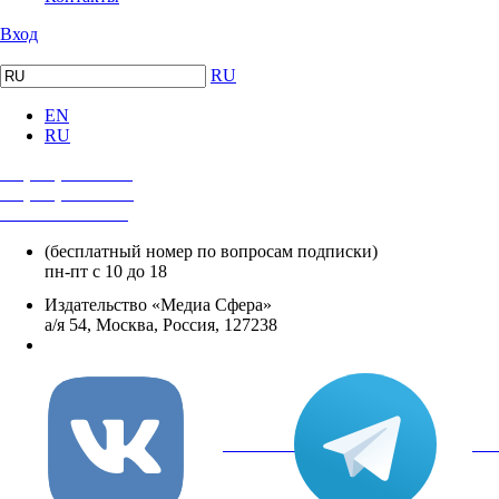
Вход
RU
EN
RU
+7 (495) 482-4118
+7 (495) 482-4329
+8 800 250-18-12
(бесплатный номер по вопросам подписки)
пн-пт с 10 до 18
Издательство «Медиа Сфера»
а/я 54, Москва, Россия, 127238
info@mediasphera.ru
вКонтакте
Tel