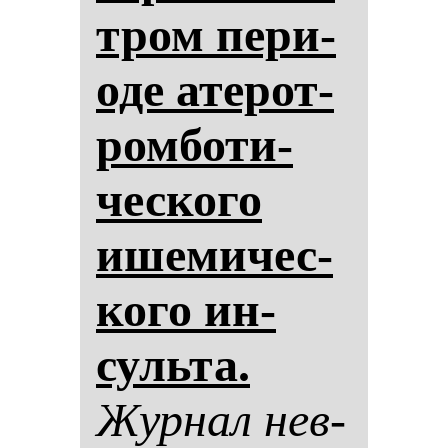
тром пе­ри­
оде ате­рот­
ром­бо­ти­
чес­ко­го
ише­ми­чес­
ко­го ин­
суль­та.
Жур­нал нев­