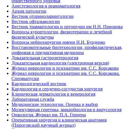
общественного здоровья
Анестезиология и реаниматология
Архив патологии
Вестник оториноларингологии
Вестник офтальмологии
Вестник травматологии и ортопедии им Н.Н. Приорова
Вопросы курортологии, физиотерапии и лечебной
физической культуры
Вопросы нейрохирургии имени Н.Н. Бурденко
Восстановительные биотехнологии, профилактическая,
цифровая и предиктивная медицина
Доказательная гастроэнтерология
Доказательная кардиология (электронная версия)
Журнал неврологии и психиатрии им. С.С. Корсакова
Журнал неврологии и психиатрии им. С.С. Корсакова.
Спецвыпуски
Кардиологический вестник
Кардиология и сердечно-сосудистая хирургия
Клиническая дерматология и венерология
Лабораторная служба
Медицинские технологии. Оценка и выбор
Молекулярная генетика, микробиология и вирусология
Онкология. Журнал им. П.А. Герцена
Оперативная хирургия и клиническая анатомия
(Пироговский научный журнал)