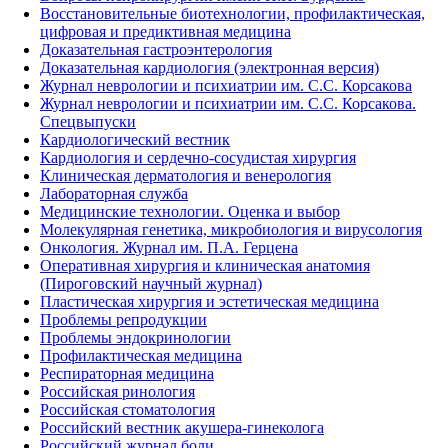
Восстановительные биотехнологии, профилактическая,
цифровая и предиктивная медицина
Доказательная гастроэнтерология
Доказательная кардиология (электронная версия)
Журнал неврологии и психиатрии им. С.С. Корсакова
Журнал неврологии и психиатрии им. С.С. Корсакова.
Спецвыпуски
Кардиологический вестник
Кардиология и сердечно-сосудистая хирургия
Клиническая дерматология и венерология
Лабораторная служба
Медицинские технологии. Оценка и выбор
Молекулярная генетика, микробиология и вирусология
Онкология. Журнал им. П.А. Герцена
Оперативная хирургия и клиническая анатомия
(Пироговский научный журнал)
Пластическая хирургия и эстетическая медицина
Проблемы репродукции
Проблемы эндокринологии
Профилактическая медицина
Респираторная медицина
Российская ринология
Российская стоматология
Российский вестник акушера-гинеколога
Российский журнал боли