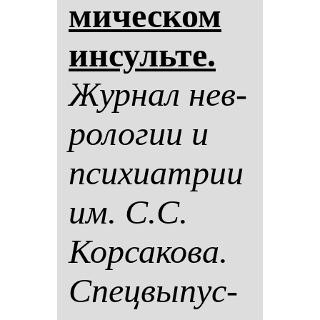
ми­чес­ком
ин­суль­те.
Жур­нал нев­
ро­ло­гии и
пси­хи­ат­рии
им. С.С.
Кор­са­ко­ва.
Спец­вы­пус­