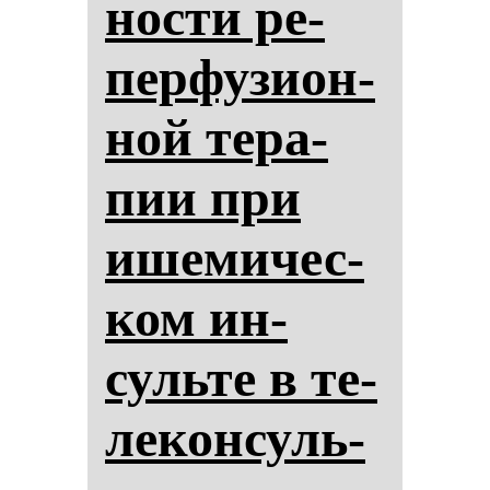
нос­ти ре­
пер­фу­зи­он­
ной те­ра­
пии при
ише­ми­чес­
ком ин­
суль­те в те­
ле­кон­суль­