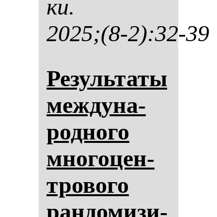
ки.
2025;(8-2):32-39
Ре­зуль­та­ты
меж­ду­на­
род­но­го
мно­го­цен­
тро­во­го
ран­до­ми­зи­