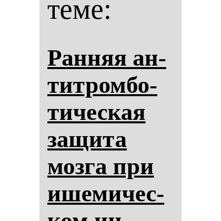
теме:
Ран­няя ан­
тит­ром­бо­
ти­чес­кая
за­щи­та
моз­га при
ише­ми­чес­
ком ин­