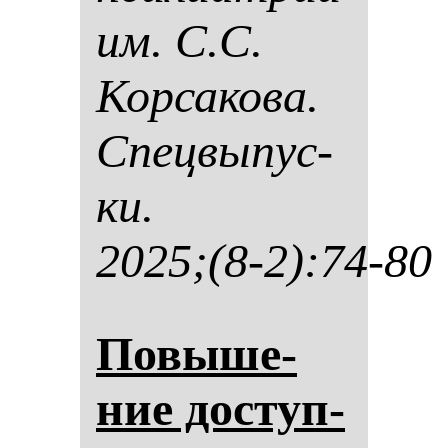
им. С.С.
Кор­са­ко­ва.
Спец­вы­пус­
ки.
2025;(8-2):74-80
По­вы­ше­
ние дос­туп­