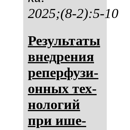
2025;(8-2):5-10
Ре­зуль­та­ты
внед­ре­ния
ре­пер­фу­зи­
он­ных тех­
но­ло­гий
при ише­