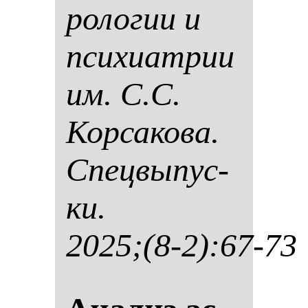
ро­ло­гии и
пси­хи­ат­рии
им. С.С.
Кор­са­ко­ва.
Спец­вы­пус­
ки.
2025;(8-2):67-73