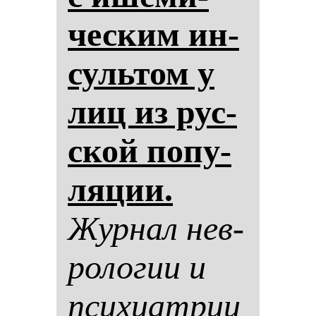
чес­ким ин­
суль­том у
лиц из рус­
ской по­пу­
ля­ции.
Жур­нал нев­
ро­ло­гии и
пси­хи­ат­рии