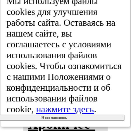
Мы используем файлы
cооkies для улучшения
пси­хи­ат­рии
работы сайта. Оставаясь на
им. С.С.
нашем сайте, вы
соглашаетесь с условиями
Кор­са­ко­ва.
использования файлов
Спец­вы­пус­
cооkies. Чтобы ознакомиться
с нашими Положениями о
ки.
конфиденциальности и об
2025;(8-2):81-88
использовании файлов
cookie,
нажмите здесь
.
Я соглашаюсь
Хро­ни­чес­