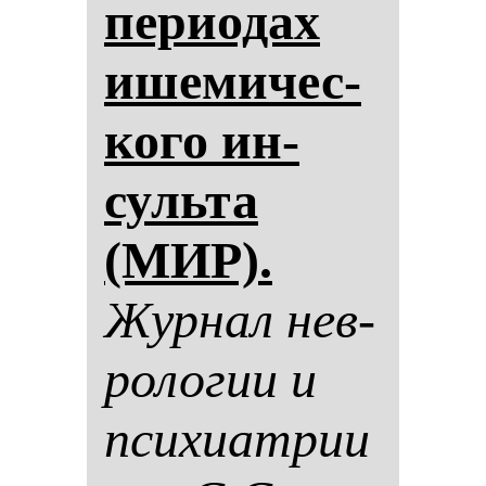
пе­ри­одах
ише­ми­чес­
ко­го ин­
суль­та
(МИР).
Жур­нал нев­
ро­ло­гии и
пси­хи­ат­рии