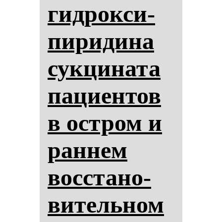
гид­рок­си­
пи­ри­ди­на
сук­ци­на­та
па­ци­ен­тов
в ос­тром и
ран­нем
вос­ста­но­
ви­тель­ном