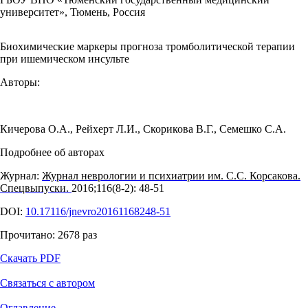
университет», Тюмень, Россия
Биохимические маркеры прогноза тромболитической терапии
при ишемическом инсульте
Авторы:
Кичерова О.А.
,
Рейхерт Л.И.
,
Скорикова В.Г.
,
Семешко С.А.
Подробнее об авторах
Журнал:
Журнал неврологии и психиатрии им. С.С. Корсакова.
Спецвыпуски.
2016;116(8‑2): 48‑51
DOI:
10.17116/jnevro20161168248-51
Прочитано:
2678
раз
Скачать PDF
Связаться с автором
Оглавление