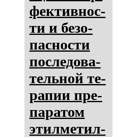
фек­тив­нос­
ти и бе­зо­
пас­нос­ти
пос­ле­до­ва­
тель­ной те­
ра­пии пре­
па­ра­том
этил­ме­тил­