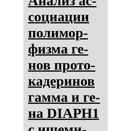
Ана­лиз ас­
со­ци­ации
по­ли­мор­
физ­ма ге­
нов про­то­
ка­де­ри­нов
гам­ма и ге­
на DIAPH1
с ише­ми­