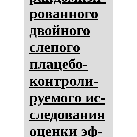
ро­ван­но­го
двой­но­го
сле­по­го
пла­це­бо-
кон­тро­ли­
ру­емо­го ис­
сле­до­ва­ния
оцен­ки эф­