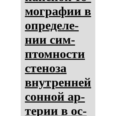
мог­ра­фии в
оп­ре­де­ле­
нии сим­
птом­нос­ти
сте­но­за
внут­рен­ней
сон­ной ар­
те­рии в ос­