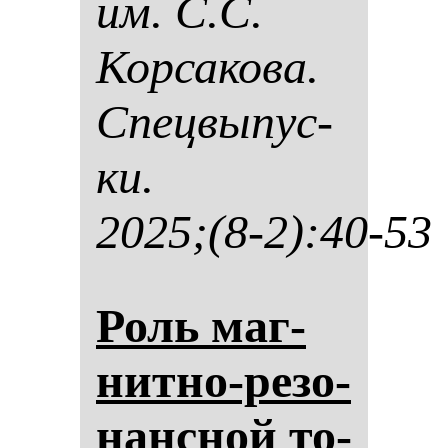
им. С.С.
Кор­са­ко­ва.
Спец­вы­пус­
ки.
2025;(8-2):40-53
Роль маг­
нит­но-ре­зо­
нан­сной то­