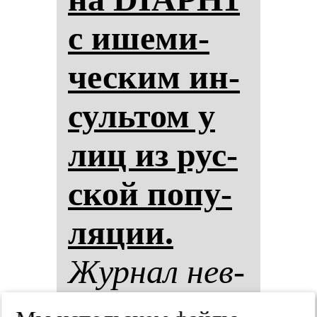
с ише­ми­
чес­ким ин­
суль­том у
лиц из рус­
ской по­пу­
ля­ции.
Жур­нал нев­
ро­ло­гии и