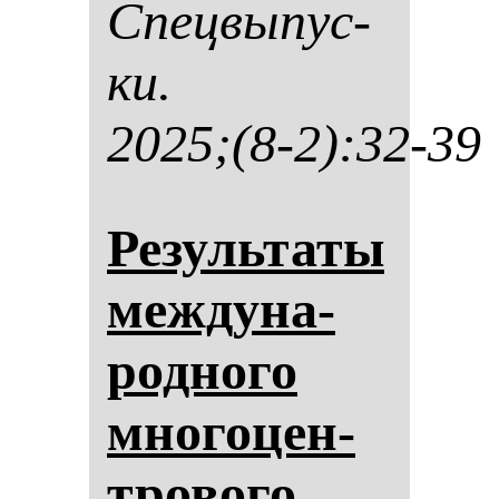
Спец­вы­пус­
ки.
2025;(8-2):32-39
Ре­зуль­та­ты
меж­ду­на­
род­но­го
мно­го­цен­
тро­во­го