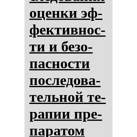
оцен­ки эф­
фек­тив­нос­
ти и бе­зо­
пас­нос­ти
пос­ле­до­ва­
тель­ной те­
ра­пии пре­
па­ра­том