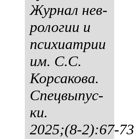
Жур­нал нев­
ро­ло­гии и
пси­хи­ат­рии
им. С.С.
Кор­са­ко­ва.
Спец­вы­пус­
ки.
2025;(8-2):67-73