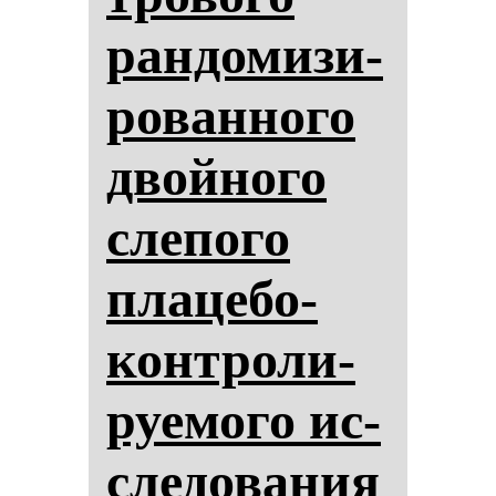
ран­до­ми­зи­
ро­ван­но­го
двой­но­го
сле­по­го
пла­це­бо-
кон­тро­ли­
ру­емо­го ис­
сле­до­ва­ния