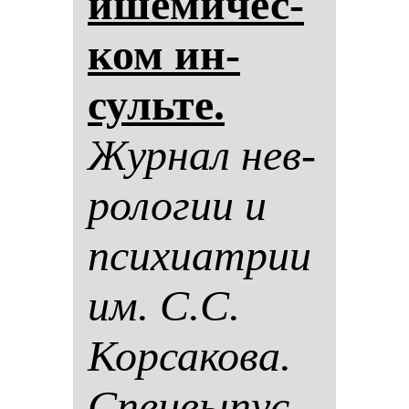
ише­ми­чес­
ком ин­
суль­те.
Жур­нал нев­
ро­ло­гии и
пси­хи­ат­рии
им. С.С.
Кор­са­ко­ва.
Спец­вы­пус­