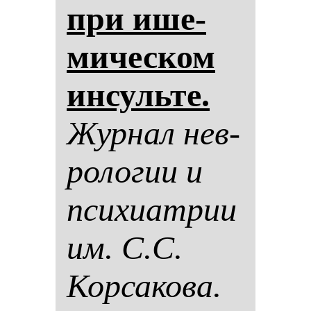
при ише­
ми­чес­ком
ин­суль­те.
Жур­нал нев­
ро­ло­гии и
пси­хи­ат­рии
им. С.С.
Кор­са­ко­ва.