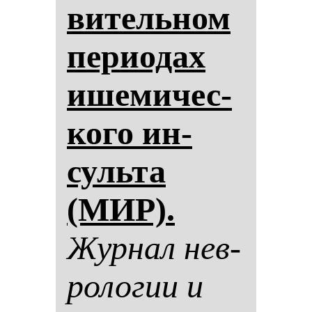
ви­тель­ном
пе­ри­одах
ише­ми­чес­
ко­го ин­
суль­та
(МИР).
Жур­нал нев­
ро­ло­гии и