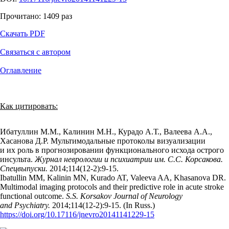
Прочитано:
1409
раз
Скачать PDF
Связаться с автором
Оглавление
Как цитировать:
Ибатуллин М.М., Калинин М.Н., Курадо А.Т., Валеева А.А.,
Хасанова Д.Р. Мультимодальные протоколы визуализации
и их роль в прогнозировании функционального исхода острого
инсульта.
Журнал неврологии и психиатрии им. С.С. Корсакова.
Спецвыпуски.
2014;114(12‑2):9‑15.
Ibatullin MM, Kalinin MN, Kurado AT, Valeeva AA, Khasanova DR.
Multimodal imaging protocols and their predictive role in acute stroke
functional outcome.
S.S. Korsakov Journal of Neurology
and Psychiatry.
2014;114(12‑2):9‑15. (In Russ.)
https://doi.org/10.17116/jnevro20141141229-15