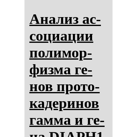
Ана­лиз ас­
со­ци­ации
по­ли­мор­
физ­ма ге­
нов про­то­
ка­де­ри­нов
гам­ма и ге­
на DIAPH1