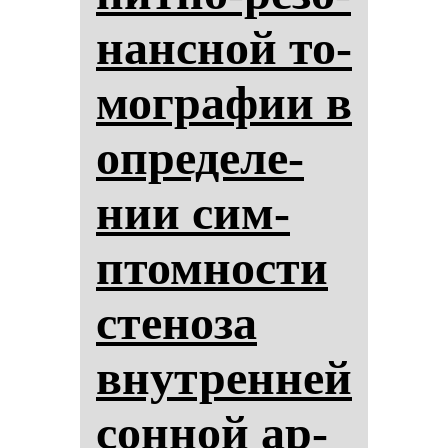
нан­сной то­
мог­ра­фии в
оп­ре­де­ле­
нии сим­
птом­нос­ти
сте­но­за
внут­рен­ней
сон­ной ар­