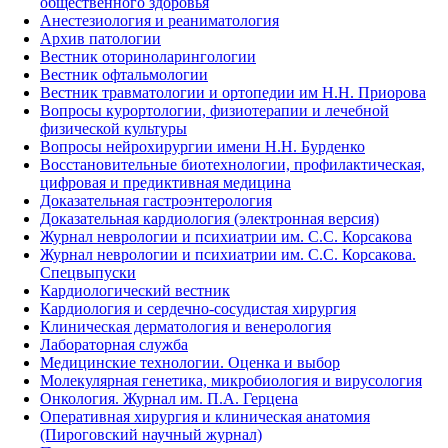
общественного здоровья
Анестезиология и реаниматология
Архив патологии
Вестник оториноларингологии
Вестник офтальмологии
Вестник травматологии и ортопедии им Н.Н. Приорова
Вопросы курортологии, физиотерапии и лечебной
физической культуры
Вопросы нейрохирургии имени Н.Н. Бурденко
Восстановительные биотехнологии, профилактическая,
цифровая и предиктивная медицина
Доказательная гастроэнтерология
Доказательная кардиология (электронная версия)
Журнал неврологии и психиатрии им. С.С. Корсакова
Журнал неврологии и психиатрии им. С.С. Корсакова.
Спецвыпуски
Кардиологический вестник
Кардиология и сердечно-сосудистая хирургия
Клиническая дерматология и венерология
Лабораторная служба
Медицинские технологии. Оценка и выбор
Молекулярная генетика, микробиология и вирусология
Онкология. Журнал им. П.А. Герцена
Оперативная хирургия и клиническая анатомия
(Пироговский научный журнал)