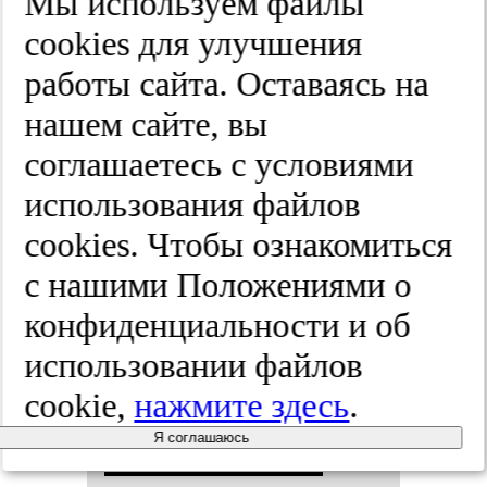
Мы используем файлы
пси­хи­ат­рии
cооkies для улучшения
работы сайта. Оставаясь на
им. С.С.
нашем сайте, вы
Кор­са­ко­ва.
соглашаетесь с условиями
использования файлов
Спец­вы­пус­
cооkies. Чтобы ознакомиться
ки.
с нашими Положениями о
конфиденциальности и об
2025;(8-2):74-80
использовании файлов
cookie,
нажмите здесь
.
По­вы­ше­
Я соглашаюсь