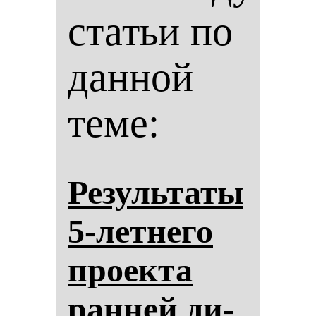
статьи по
данной
теме:
Ре­зуль­та­ты
5-лет­не­го
про­ек­та
ран­ней ди­