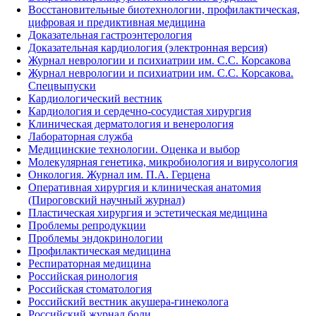
Восстановительные биотехнологии, профилактическая,
цифровая и предиктивная медицина
Доказательная гастроэнтерология
Доказательная кардиология (электронная версия)
Журнал неврологии и психиатрии им. С.С. Корсакова
Журнал неврологии и психиатрии им. С.С. Корсакова.
Спецвыпуски
Кардиологический вестник
Кардиология и сердечно-сосудистая хирургия
Клиническая дерматология и венерология
Лабораторная служба
Медицинские технологии. Оценка и выбор
Молекулярная генетика, микробиология и вирусология
Онкология. Журнал им. П.А. Герцена
Оперативная хирургия и клиническая анатомия
(Пироговский научный журнал)
Пластическая хирургия и эстетическая медицина
Проблемы репродукции
Проблемы эндокринологии
Профилактическая медицина
Респираторная медицина
Российская ринология
Российская стоматология
Российский вестник акушера-гинеколога
Российский журнал боли