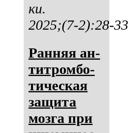
ки.
2025;(7-2):28-33
Ран­няя ан­
тит­ром­бо­
ти­чес­кая
за­щи­та
моз­га при