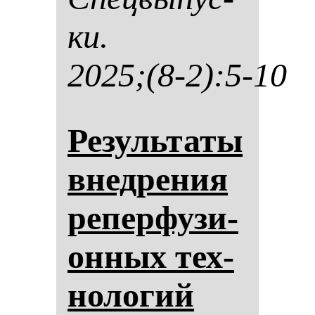
ки.
2025;(8-2):5-10
Ре­зуль­та­ты
внед­ре­ния
ре­пер­фу­зи­
он­ных тех­
но­ло­гий