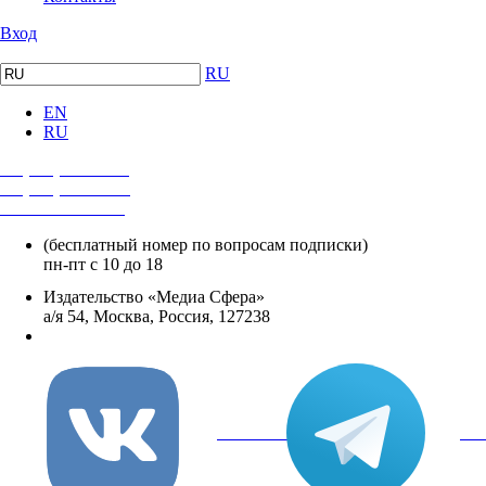
Вход
RU
EN
RU
+7 (495) 482-4118
+7 (495) 482-4329
+8 800 250-18-12
(бесплатный номер по вопросам подписки)
пн-пт с 10 до 18
Издательство «Медиа Сфера»
а/я 54, Москва, Россия, 127238
info@mediasphera.ru
вКонтакте
Tel