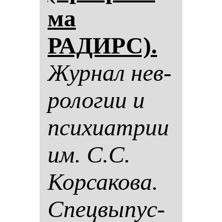
ма
РАДИРС).
Жур­нал нев­
ро­ло­гии и
пси­хи­ат­рии
им. С.С.
Кор­са­ко­ва.
Спец­вы­пус­