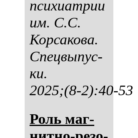
пси­хи­ат­рии
им. С.С.
Кор­са­ко­ва.
Спец­вы­пус­
ки.
2025;(8-2):40-53
Роль маг­
нит­но-ре­зо­