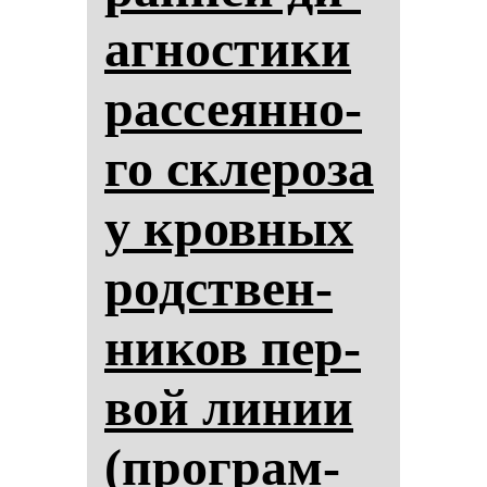
аг­нос­ти­ки
рас­се­ян­но­
го скле­ро­за
у кров­ных
родствен­
ни­ков пер­
вой ли­нии
(прог­рам­