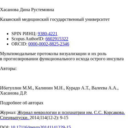
Хасанова Дина Рустемовна
Казанский медицинский государственный университет
SPIN РИНЦ:
9380-4221
Scopus AuthorID:
6602915322
ORCID:
0000-0002-8825-2346
Мультимодальные протоколы визуализации и их роль
в прогнозировании функционального исхода острого инсульта
Авторы:
Ибатуллин М.М.
,
Калинин М.Н.
,
Курадо А.Т.
,
Валеева А.А.
,
Хасанова Д.Р.
Подробнее об авторах
Журнал:
Журнал неврологии и психиатрии им. С.С. Корсакова.
Спецвыпуски.
2014;114(12‑2): 9‑15
DOI:
10.17116/jnevro20141141229-15