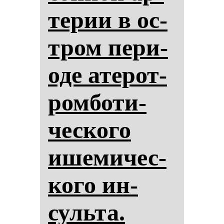
те­рии в ос­
тром пе­ри­
оде ате­рот­
ром­бо­ти­
чес­ко­го
ише­ми­чес­
ко­го ин­
суль­та.