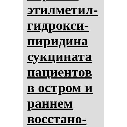
этил­ме­тил­
гид­рок­си­
пи­ри­ди­на
сук­ци­на­та
па­ци­ен­тов
в ос­тром и
ран­нем
вос­ста­но­