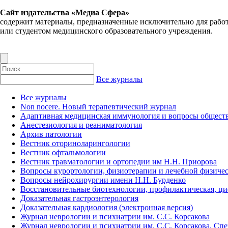
Сайт издательства «Медиа Сфера»
содержит материалы, предназначенные исключительно для рабо
или студентом медицинского образовательного учреждения.
Все журналы
Все журналы
Non nocere. Новый терапевтический журнал
Адаптивная медицинская иммунология и вопросы обществ
Анестезиология и реаниматология
Архив патологии
Вестник оториноларингологии
Вестник офтальмологии
Вестник травматологии и ортопедии им Н.Н. Приорова
Вопросы курортологии, физиотерапии и лечебной физичес
Вопросы нейрохирургии имени Н.Н. Бурденко
Восстановительные биотехнологии, профилактическая, ц
Доказательная гастроэнтерология
Доказательная кардиология (электронная версия)
Журнал неврологии и психиатрии им. С.С. Корсакова
Журнал неврологии и психиатрии им. С.С. Корсакова. Сп