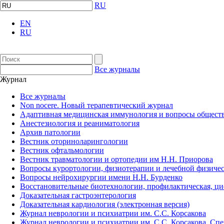
RU
EN
RU
Все журналы
Журнал
Все журналы
Non nocere. Новый терапевтический журнал
Адаптивная медицинская иммунология и вопросы обществ
Анестезиология и реаниматология
Архив патологии
Вестник оториноларингологии
Вестник офтальмологии
Вестник травматологии и ортопедии им Н.Н. Приорова
Вопросы курортологии, физиотерапии и лечебной физичес
Вопросы нейрохирургии имени Н.Н. Бурденко
Восстановительные биотехнологии, профилактическая, ц
Доказательная гастроэнтерология
Доказательная кардиология (электронная версия)
Журнал неврологии и психиатрии им. С.С. Корсакова
Журнал неврологии и психиатрии им. С.С. Корсакова. Сп