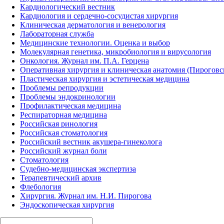
Кардиологический вестник
Кардиология и сердечно-сосудистая хирургия
Клиническая дерматология и венерология
Лабораторная служба
Медицинские технологии. Оценка и выбор
Молекулярная генетика, микробиология и вирусология
Онкология. Журнал им. П.А. Герцена
Оперативная хирургия и клиническая анатомия (Пирогов
Пластическая хирургия и эстетическая медицина
Проблемы репродукции
Проблемы эндокринологии
Профилактическая медицина
Респираторная медицина
Российская ринология
Российская стоматология
Российский вестник акушера-гинеколога
Российский журнал боли
Стоматология
Судебно-медицинская экспертиза
Терапевтический архив
Флебология
Хирургия. Журнал им. Н.И. Пирогова
Эндоскопическая хирургия