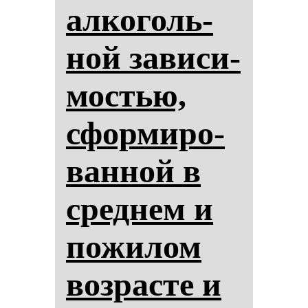
ал­ко­голь­
ной за­ви­си­
мос­тью,
сфор­ми­ро­
ван­ной в
сред­нем и
по­жи­лом
воз­рас­те и