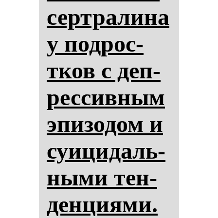
сер­тра­ли­на
у под­рос­
тков с деп­
рес­сив­ным
эпи­зо­дом и
су­ици­даль­
ны­ми тен­
ден­ци­ями.