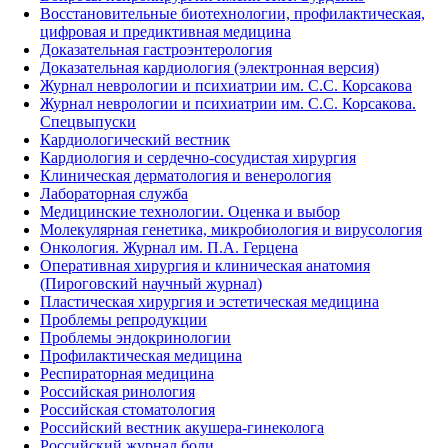
Восстановительные биотехнологии, профилактическая,
цифровая и предиктивная медицина
Доказательная гастроэнтерология
Доказательная кардиология (электронная версия)
Журнал неврологии и психиатрии им. С.С. Корсакова
Журнал неврологии и психиатрии им. С.С. Корсакова.
Спецвыпуски
Кардиологический вестник
Кардиология и сердечно-сосудистая хирургия
Клиническая дерматология и венерология
Лабораторная служба
Медицинские технологии. Оценка и выбор
Молекулярная генетика, микробиология и вирусология
Онкология. Журнал им. П.А. Герцена
Оперативная хирургия и клиническая анатомия
(Пироговский научный журнал)
Пластическая хирургия и эстетическая медицина
Проблемы репродукции
Проблемы эндокринологии
Профилактическая медицина
Респираторная медицина
Российская ринология
Российская стоматология
Российский вестник акушера-гинеколога
Российский журнал боли