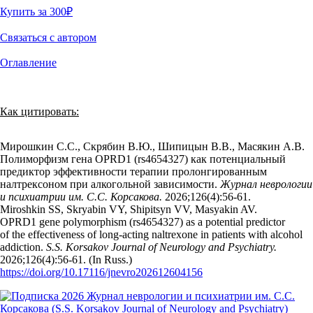
Купить за 300
₽
Связаться с автором
Оглавление
Как цитировать:
Мирошкин С.С., Скрябин В.Ю., Шипицын В.В., Масякин А.В.
Полиморфизм гена OPRD1 (rs4654327) как потенциальный
предиктор эффективности терапии пролонгированным
налтрексоном при алкогольной зависимости.
Журнал неврологии
и психиатрии им. С.С. Корсакова.
2026;126(4):56‑61.
Miroshkin SS, Skryabin VY, Shipitsyn VV, Masyakin AV.
OPRD1 gene polymorphism (rs4654327) as a potential predictor
of the effectiveness of long-acting naltrexone in patients with alcohol
addiction.
S.S. Korsakov Journal of Neurology and Psychiatry.
2026;126(4):56‑61. (In Russ.)
https://doi.org/10.17116/jnevro202612604156