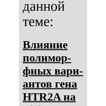
данной
теме:
Вли­яние
по­ли­мор­
фных ва­ри­
ан­тов ге­на
HTR2A на