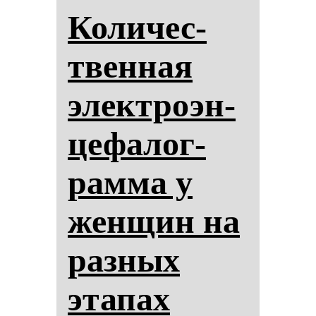
Ко­ли­чес­
твен­ная
элек­тро­эн­
це­фа­лог­
рам­ма у
жен­щин на
раз­ных
эта­пах