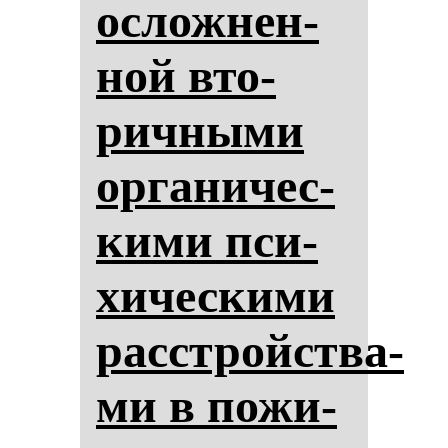
ос­лож­нен­
ной вто­
рич­ны­ми
ор­га­ни­чес­
ки­ми пси­
хи­чес­ки­ми
расстройства­
ми в по­жи­