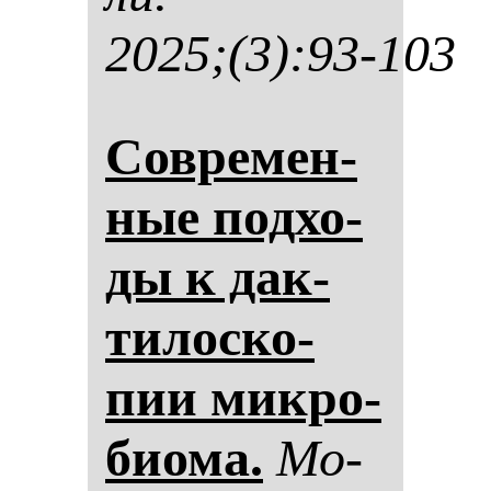
2025;(3):93-103
Сов­ре­мен­
ные под­хо­
ды к дак­
ти­лос­ко­
пии мик­ро­
би­ома.
Мо­