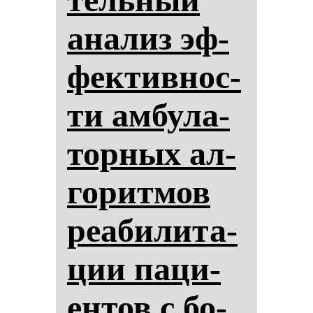
ана­лиз эф­
фек­тив­нос­
ти ам­бу­ла­
тор­ных ал­
го­рит­мов
ре­аби­ли­та­
ции па­ци­
ен­тов с бо­