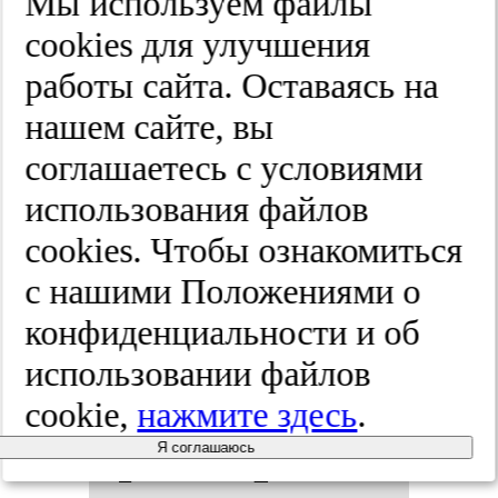
Мы используем файлы
ту­ры.
cооkies для улучшения
работы сайта. Оставаясь на
2025;(5-2):72-80
нашем сайте, вы
соглашаетесь с условиями
При­ме­не­
использования файлов
cооkies. Чтобы ознакомиться
ние ле­чеб­
с нашими Положениями о
ных фи­зи­
конфиденциальности и об
использовании файлов
чес­ких
cookie,
нажмите здесь
.
фак­то­ров в
Я соглашаюсь