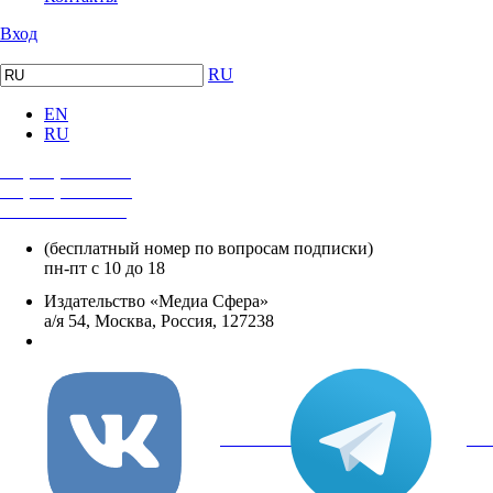
Вход
RU
EN
RU
+7 (495) 482-4118
+7 (495) 482-4329
+8 800 250-18-12
(бесплатный номер по вопросам подписки)
пн-пт с 10 до 18
Издательство «Медиа Сфера»
а/я 54, Москва, Россия, 127238
info@mediasphera.ru
вКонтакте
Tel