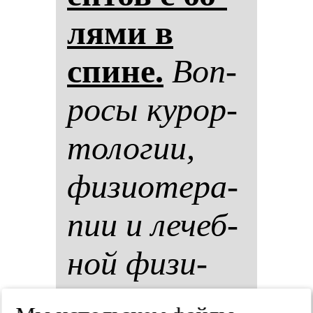
ля­ми в
спи­не.
Воп­
ро­сы ку­рор­
то­ло­гии,
фи­зи­оте­ра­
пии и ле­чеб­
ной фи­зи­
чес­кой куль­