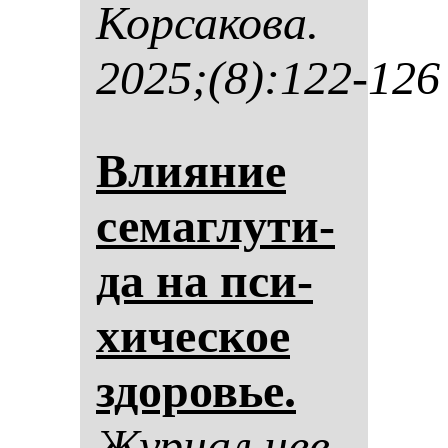
Кор­са­ко­ва.
2025;(8):122-126
Вли­яние
се­маг­лу­ти­
да на пси­
хи­чес­кое
здо­ровье.
Жур­нал нев­