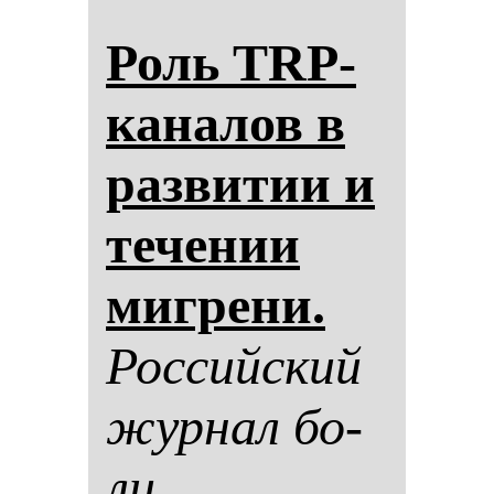
Роль TRP-
ка­на­лов в
раз­ви­тии и
те­че­нии
миг­ре­ни.
Рос­сий­ский
жур­нал бо­
ли.