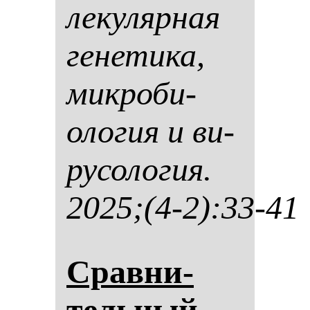
ле­ку­ляр­ная
ге­не­ти­ка,
мик­ро­би­
оло­гия и ви­
ру­со­ло­гия.
2025;(4-2):33-41
Срав­ни­
тель­ный