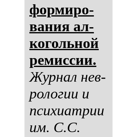
фор­ми­ро­
ва­ния ал­
ко­голь­ной
ре­мис­сии.
Жур­нал нев­
ро­ло­гии и
пси­хи­ат­рии
им. С.С.