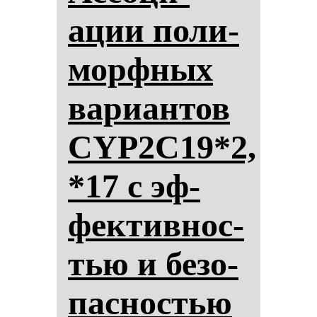
ации по­ли­
мор­фных
ва­ри­ан­тов
CYP2C19*2,
*17 с эф­
фек­тив­нос­
тью и бе­зо­
пас­нос­тью