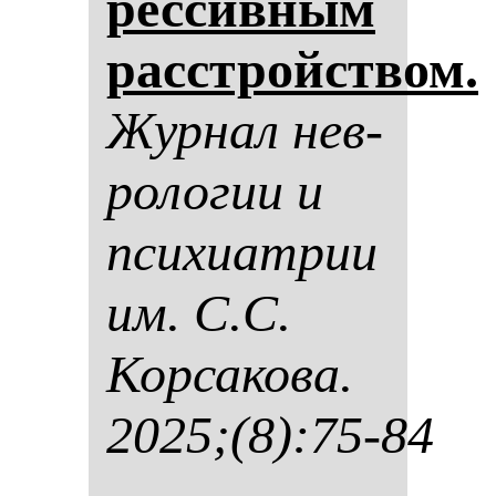
рес­сив­ным
расстройством.
Жур­нал нев­
ро­ло­гии и
пси­хи­ат­рии
им. С.С.
Кор­са­ко­ва.
2025;(8):75-84