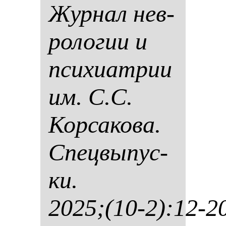
Жур­нал нев­
ро­ло­гии и
пси­хи­ат­рии
им. С.С.
Кор­са­ко­ва.
Спец­вы­пус­
ки.
2025;(10-2):12-2