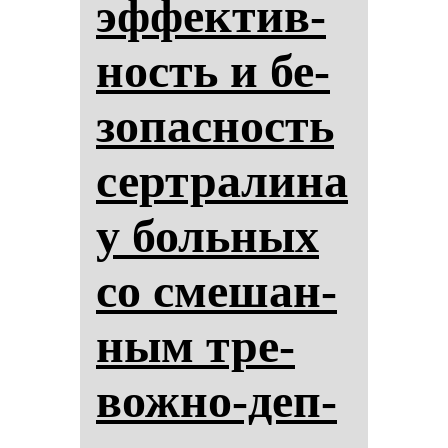
эф­фек­тив­
ность и бе­
зо­пас­ность
сер­тра­ли­на
у боль­ных
со сме­шан­
ным тре­
вож­но-деп­