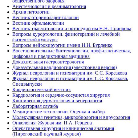
общественного здоровья
Анестезиология и реаниматология
Архив патологии
Вестник оториноларингологии
Вестник офтальмологии
Вестник травматологии и ортопедии им Н.Н. Приорова
Вопросы курортологии, физиотерапии и лечебной
физической культуры
Вопросы нейрохирургии имени Н.Н. Бурденко
Восстановительные биотехнологии, профилактическая,
цифровая и предиктивная медицина
Доказательная гастроэнтерология
Доказательная кардиология (электронная версия)
Журнал неврологии и психиатрии им. С.С. Корсакова
Журнал неврологии и психиатрии им. С.С. Корсакова.
Спецвыпуски
Кардиологический вестник
Кардиология и сердечно-сосудистая хирургия
Клиническая дерматология и венерология
Лабораторная служба
Медицинские технологии. Оценка и выбор
Молекулярная генетика, микробиология и вирусология
Онкология. Журнал им. П.А. Герцена
Оперативная хирургия и клиническая анатомия
(Пироговский научный журнал)