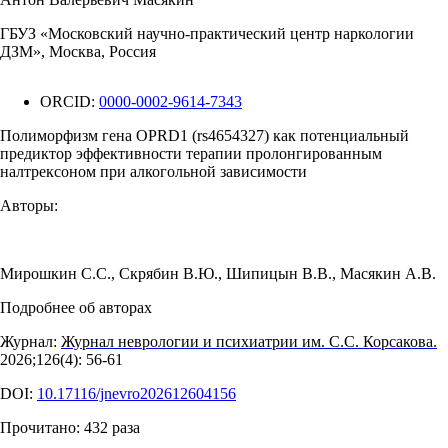
ГБУЗ «Московский научно-практический центр наркологии
ДЗМ», Москва, Россия
ORCID:
0000-0002-9614-7343
Полиморфизм гена OPRD1 (rs4654327) как потенциальный
предиктор эффективности терапии пролонгированным
налтрексоном при алкогольной зависимости
Авторы:
Мирошкин С.С.
,
Скрябин В.Ю.
,
Шипицын В.В.
,
Масякин А.В.
Подробнее об авторах
Журнал:
Журнал неврологии и психиатрии им. С.С. Корсакова.
2026;126(4): 56‑61
DOI:
10.17116/jnevro202612604156
Прочитано:
432
раза