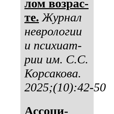
лом воз­рас­
те.
Жур­нал
нев­ро­ло­гии
и пси­хи­ат­
рии им. С.С.
Кор­са­ко­ва.
2025;(10):42-50
Ас­со­ци­