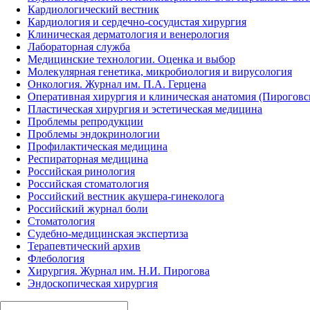
Кардиологический вестник
Кардиология и сердечно-сосудистая хирургия
Клиническая дерматология и венерология
Лабораторная служба
Медицинские технологии. Оценка и выбор
Молекулярная генетика, микробиология и вирусология
Онкология. Журнал им. П.А. Герцена
Оперативная хирургия и клиническая анатомия (Пирогов
Пластическая хирургия и эстетическая медицина
Проблемы репродукции
Проблемы эндокринологии
Профилактическая медицина
Респираторная медицина
Российская ринология
Российская стоматология
Российский вестник акушера-гинеколога
Российский журнал боли
Стоматология
Судебно-медицинская экспертиза
Терапевтический архив
Флебология
Хирургия. Журнал им. Н.И. Пирогова
Эндоскопическая хирургия