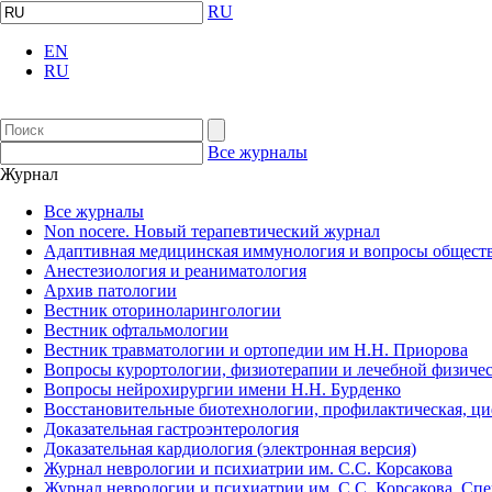
RU
EN
RU
Все журналы
Журнал
Все журналы
Non nocere. Новый терапевтический журнал
Адаптивная медицинская иммунология и вопросы обществ
Анестезиология и реаниматология
Архив патологии
Вестник оториноларингологии
Вестник офтальмологии
Вестник травматологии и ортопедии им Н.Н. Приорова
Вопросы курортологии, физиотерапии и лечебной физичес
Вопросы нейрохирургии имени Н.Н. Бурденко
Восстановительные биотехнологии, профилактическая, ц
Доказательная гастроэнтерология
Доказательная кардиология (электронная версия)
Журнал неврологии и психиатрии им. С.С. Корсакова
Журнал неврологии и психиатрии им. С.С. Корсакова. Сп