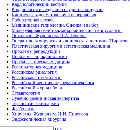
Кардиологический вестник
Кардиология и сердечно-сосудистая хирургия
Клиническая дерматология и венерология
Лабораторная служба
Медицинские технологии. Оценка и выбор
Молекулярная генетика, микробиология и вирусология
Онкология. Журнал им. П.А. Герцена
Оперативная хирургия и клиническая анатомия (Пирогов
Пластическая хирургия и эстетическая медицина
Проблемы репродукции
Проблемы эндокринологии
Профилактическая медицина
Респираторная медицина
Российская ринология
Российская стоматология
Российский вестник акушера-гинеколога
Российский журнал боли
Стоматология
Судебно-медицинская экспертиза
Терапевтический архив
Флебология
Хирургия. Журнал им. Н.И. Пирогова
Эндоскопическая хирургия
Год