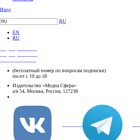
Вход
RU
EN
RU
+7 (495) 482-4118
+7 (495) 482-4329
+8 800 250-18-12
(бесплатный номер по вопросам подписки)
пн-пт с 10 до 18
Издательство «Медиа Сфера»
а/я 54, Москва, Россия, 127238
info@mediasphera.ru
вКонтакте
Tel