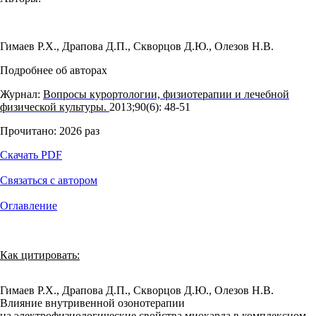
Гимаев Р.Х.
,
Драпова Д.П.
,
Скворцов Д.Ю.
,
Олезов Н.В.
Подробнее об авторах
Журнал:
Вопросы курортологии, физиотерапии и лечебной
физической культуры.
2013;90(6): 48‑51
Прочитано:
2026
раз
Скачать PDF
Связаться с автором
Оглавление
Как цитировать:
Гимаев Р.Х., Драпова Д.П., Скворцов Д.Ю., Олезов Н.В.
Влияние внутривенной озонотерапии
на электрофизиологические свойства миокарда в комплексном