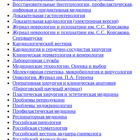
Восстановительные биотехнологии, профилактическая,
цифровая и предиктивная медицина
Доказательная гастроэнтерология
Доказательная кардиология (электронная версия)
Журнал неврологии и психиатрии им. С.С. Корсакова
Журнал неврологии и психиатрии им. С.С. Корсакова.
Спецвыпуски
Кардиологический вестник
Кардиология и сердечно-сосудистая хирургия
Клиническая дерматология и венерология
Лабораторная служба
Медицинские технологии. Оценка и выбор
Молекулярная генетика, микробиология и вирусология
Онкология. Журнал им. П.А. Герцена
Оперативная хирургия и клиническая анатомия
(Пироговский научный журнал)
Пластическая хирургия и эстетическая медицина
Проблемы репродукции
Проблемы эндокринологии
Профилактическая медицина
Респираторная медицина
Российская ринология
Российская стоматология
Российский вестник акушера-гинеколога
Российский журнал боли