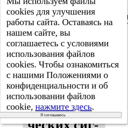
Мы используем файлы
Кор­са­ко­ва.
cооkies для улучшения
2025;(12):100-10
работы сайта. Оставаясь на
нашем сайте, вы
соглашаетесь с условиями
Гар­мо­ни­
использования файлов
чес­кий
cооkies. Чтобы ознакомиться
ана­лиз
с нашими Положениями о
конфиденциальности и об
элек­тро­фи­
использовании файлов
зи­оло­ги­
cookie,
нажмите здесь
.
Я соглашаюсь
чес­ких сиг­