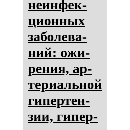
не­ин­фек­
ци­он­ных
за­бо­ле­ва­
ний: ожи­
ре­ния, ар­
те­ри­аль­ной
ги­пер­тен­
зии, ги­пер­