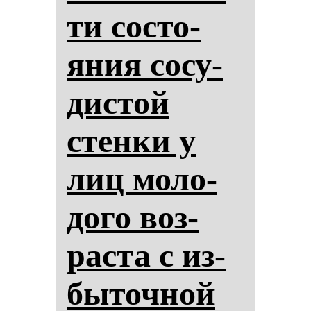
ти сос­то­
яния со­су­
дис­той
стен­ки у
лиц мо­ло­
до­го воз­
рас­та с из­
бы­точ­ной