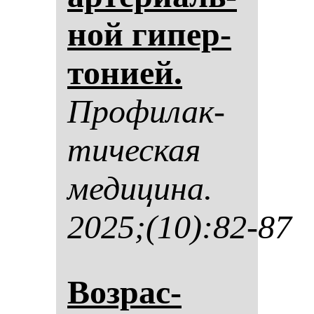
ной ги­пер­
то­ни­ей.
Про­фи­лак­
ти­чес­кая
ме­ди­ци­на.
2025;(10):82-87
Воз­рас­