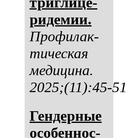
триг­ли­це­
ри­де­мии.
Про­фи­лак­
ти­чес­кая
ме­ди­ци­на.
2025;(11):45-51
Ген­дер­ные
осо­бен­нос­