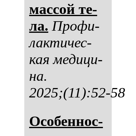
мас­сой те­
ла.
Про­фи­
лак­ти­чес­
кая ме­ди­ци­
на.
2025;(11):52-58
Осо­бен­нос­