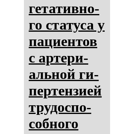
ге­та­тив­но­
го ста­ту­са у
па­ци­ен­тов
с ар­те­ри­
аль­ной ги­
пер­тен­зи­ей
тру­дос­по­
соб­но­го