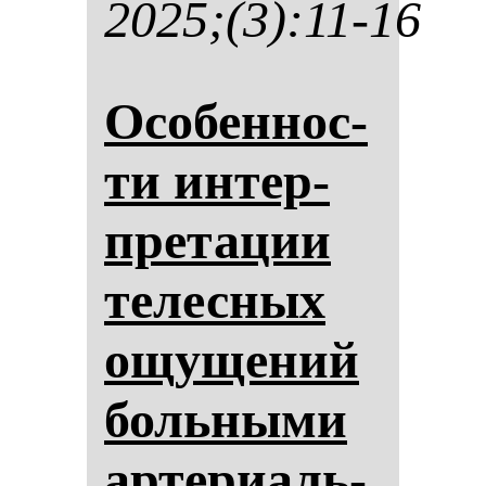
2025;(3):11-16
Осо­бен­нос­
ти ин­тер­
пре­та­ции
те­лес­ных
ощу­ще­ний
боль­ны­ми
ар­те­ри­аль­