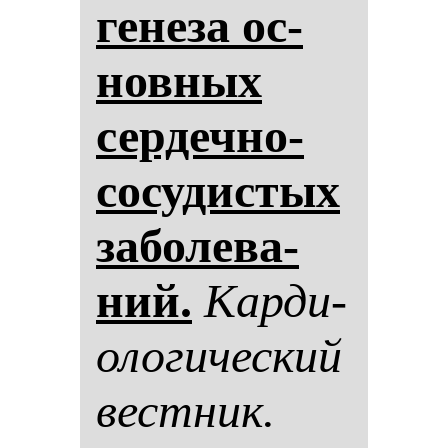
ге­не­за ос­
нов­ных
сер­деч­но-
со­су­дис­тых
за­бо­ле­ва­
ний.
Кар­ди­
оло­ги­чес­кий
вес­тник.