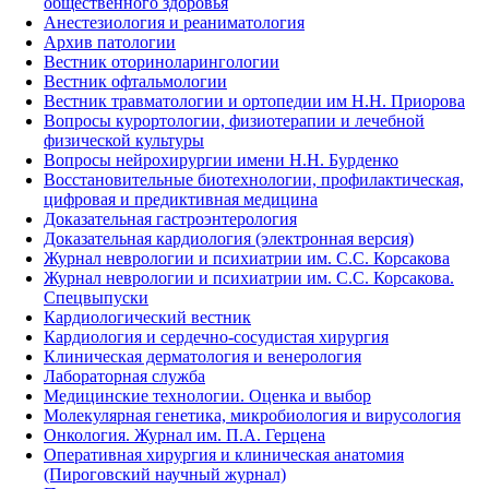
общественного здоровья
Анестезиология и реаниматология
Архив патологии
Вестник оториноларингологии
Вестник офтальмологии
Вестник травматологии и ортопедии им Н.Н. Приорова
Вопросы курортологии, физиотерапии и лечебной
физической культуры
Вопросы нейрохирургии имени Н.Н. Бурденко
Восстановительные биотехнологии, профилактическая,
цифровая и предиктивная медицина
Доказательная гастроэнтерология
Доказательная кардиология (электронная версия)
Журнал неврологии и психиатрии им. С.С. Корсакова
Журнал неврологии и психиатрии им. С.С. Корсакова.
Спецвыпуски
Кардиологический вестник
Кардиология и сердечно-сосудистая хирургия
Клиническая дерматология и венерология
Лабораторная служба
Медицинские технологии. Оценка и выбор
Молекулярная генетика, микробиология и вирусология
Онкология. Журнал им. П.А. Герцена
Оперативная хирургия и клиническая анатомия
(Пироговский научный журнал)