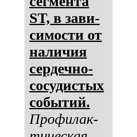
сег­мен­та
ST, в за­ви­
си­мос­ти от
на­ли­чия
сер­деч­но-
со­су­дис­тых
со­бы­тий.
Про­фи­лак­
ти­чес­кая