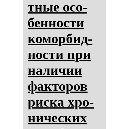
тные осо­
бен­нос­ти
ко­мор­бид­
нос­ти при
на­ли­чии
фак­то­ров
рис­ка хро­
ни­чес­ких