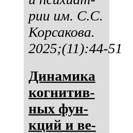
рии им. С.С.
Кор­са­ко­ва.
2025;(11):44-51
Ди­на­ми­ка
ког­ни­тив­
ных фун­
кций и ве­