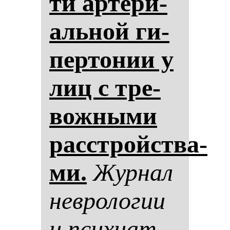
ти ар­те­ри­
аль­ной ги­
пер­то­нии у
лиц с тре­
вож­ны­ми
расстройства­
ми.
Жур­нал
нев­ро­ло­гии
и пси­хи­ат­