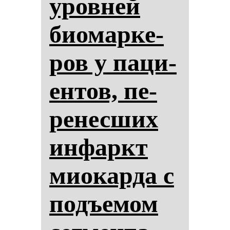
уров­ней
би­омар­ке­
ров у па­ци­
ен­тов, пе­
ре­нес­ших
ин­фаркт
ми­окар­да с
подъе­мом