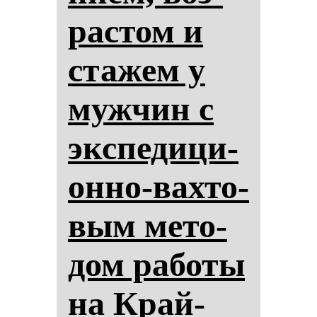
рас­том и
ста­жем у
муж­чин с
эк­спе­ди­ци­
он­но-вах­то­
вым ме­то­
дом ра­бо­ты
на Край­