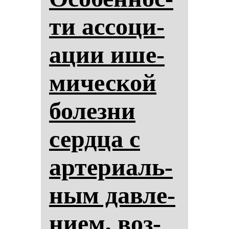
ти ас­со­ци­
ации ише­
ми­чес­кой
бо­лез­ни
сер­дца с
ар­те­ри­аль­
ным дав­ле­
ни­ем, воз­