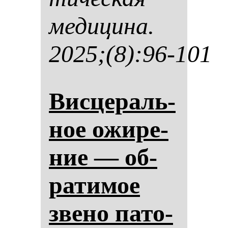
ме­ди­ци­на.
2025;(8):96-101
Вис­це­раль­
ное ожи­ре­
ние — об­
ра­ти­мое
зве­но па­то­