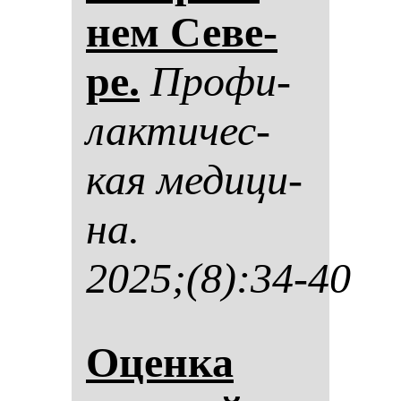
нем Се­ве­
ре.
Про­фи­
лак­ти­чес­
кая ме­ди­ци­
на.
2025;(8):34-40
Оцен­ка