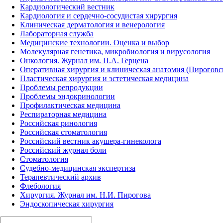
Кардиологический вестник
Кардиология и сердечно-сосудистая хирургия
Клиническая дерматология и венерология
Лабораторная служба
Медицинские технологии. Оценка и выбор
Молекулярная генетика, микробиология и вирусология
Онкология. Журнал им. П.А. Герцена
Оперативная хирургия и клиническая анатомия (Пирогов
Пластическая хирургия и эстетическая медицина
Проблемы репродукции
Проблемы эндокринологии
Профилактическая медицина
Респираторная медицина
Российская ринология
Российская стоматология
Российский вестник акушера-гинеколога
Российский журнал боли
Стоматология
Судебно-медицинская экспертиза
Терапевтический архив
Флебология
Хирургия. Журнал им. Н.И. Пирогова
Эндоскопическая хирургия