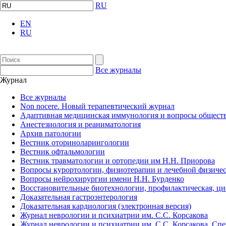
RU
EN
RU
Все журналы
Журнал
Все журналы
Non nocere. Новый терапевтический журнал
Адаптивная медицинская иммунология и вопросы обществ
Анестезиология и реаниматология
Архив патологии
Вестник оториноларингологии
Вестник офтальмологии
Вестник травматологии и ортопедии им Н.Н. Приорова
Вопросы курортологии, физиотерапии и лечебной физичес
Вопросы нейрохирургии имени Н.Н. Бурденко
Восстановительные биотехнологии, профилактическая, ц
Доказательная гастроэнтерология
Доказательная кардиология (электронная версия)
Журнал неврологии и психиатрии им. С.С. Корсакова
Журнал неврологии и психиатрии им. С.С. Корсакова. Сп