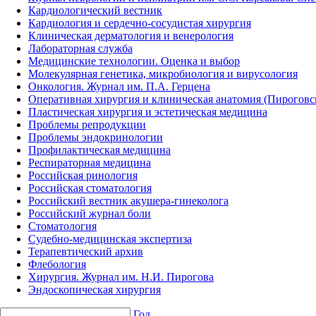
Кардиологический вестник
Кардиология и сердечно-сосудистая хирургия
Клиническая дерматология и венерология
Лабораторная служба
Медицинские технологии. Оценка и выбор
Молекулярная генетика, микробиология и вирусология
Онкология. Журнал им. П.А. Герцена
Оперативная хирургия и клиническая анатомия (Пирогов
Пластическая хирургия и эстетическая медицина
Проблемы репродукции
Проблемы эндокринологии
Профилактическая медицина
Респираторная медицина
Российская ринология
Российская стоматология
Российский вестник акушера-гинеколога
Российский журнал боли
Стоматология
Судебно-медицинская экспертиза
Терапевтический архив
Флебология
Хирургия. Журнал им. Н.И. Пирогова
Эндоскопическая хирургия
Год