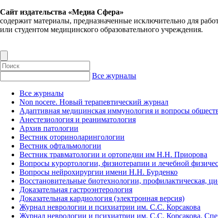
Сайт издательства «Медиа Сфера»
содержит материалы, предназначенные исключительно для рабо
или студентом медицинского образовательного учреждения.
Все журналы
Все журналы
Non nocere. Новый терапевтический журнал
Адаптивная медицинская иммунология и вопросы обществ
Анестезиология и реаниматология
Архив патологии
Вестник оториноларингологии
Вестник офтальмологии
Вестник травматологии и ортопедии им Н.Н. Приорова
Вопросы курортологии, физиотерапии и лечебной физичес
Вопросы нейрохирургии имени Н.Н. Бурденко
Восстановительные биотехнологии, профилактическая, ц
Доказательная гастроэнтерология
Доказательная кардиология (электронная версия)
Журнал неврологии и психиатрии им. С.С. Корсакова
Журнал неврологии и психиатрии им. С.С. Корсакова. Сп