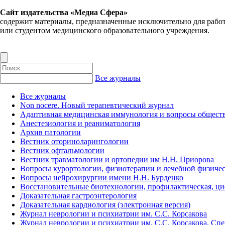
Сайт издательства «Медиа Сфера»
содержит материалы, предназначенные исключительно для рабо
или студентом медицинского образовательного учреждения.
Все журналы
Все журналы
Non nocere. Новый терапевтический журнал
Адаптивная медицинская иммунология и вопросы обществ
Анестезиология и реаниматология
Архив патологии
Вестник оториноларингологии
Вестник офтальмологии
Вестник травматологии и ортопедии им Н.Н. Приорова
Вопросы курортологии, физиотерапии и лечебной физичес
Вопросы нейрохирургии имени Н.Н. Бурденко
Восстановительные биотехнологии, профилактическая, ц
Доказательная гастроэнтерология
Доказательная кардиология (электронная версия)
Журнал неврологии и психиатрии им. С.С. Корсакова
Журнал неврологии и психиатрии им. С.С. Корсакова. Сп