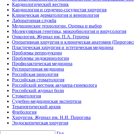
Кардиологический вестник
Кардиология и сердечно-сосудистая хирургия
Клиническая дерматология и венерология
Лабораторная служба
Медицинские технологии. Оценка и выбор
Молекулярная генетика, микробиология и вирусология
Онкология. Журнал им. П.А. Герцена
Оперативная хирургия и клиническая анатомия (Пирогов
Пластическая хирургия и эстетическая медицина
Проблемы репродукции
Проблемы эндокринологии
Профилактическая медицина
Респираторная медицина
Российская ринология
Российская стоматология
Российский вестник акушера-гинеколога
Российский журнал боли
Стоматология
Судебно-медицинская экспертиза
Терапевтический архив
Флебология
Хирургия. Журнал им. Н.И. Пирогова
Эндоскопическая хирургия
Год