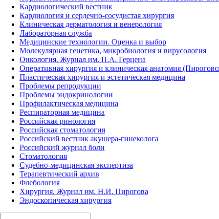
Кардиологический вестник
Кардиология и сердечно-сосудистая хирургия
Клиническая дерматология и венерология
Лабораторная служба
Медицинские технологии. Оценка и выбор
Молекулярная генетика, микробиология и вирусология
Онкология. Журнал им. П.А. Герцена
Оперативная хирургия и клиническая анатомия (Пирогов
Пластическая хирургия и эстетическая медицина
Проблемы репродукции
Проблемы эндокринологии
Профилактическая медицина
Респираторная медицина
Российская ринология
Российская стоматология
Российский вестник акушера-гинеколога
Российский журнал боли
Стоматология
Судебно-медицинская экспертиза
Терапевтический архив
Флебология
Хирургия. Журнал им. Н.И. Пирогова
Эндоскопическая хирургия