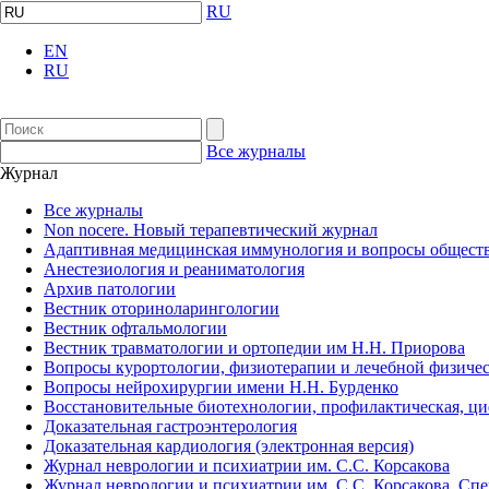
RU
EN
RU
Все журналы
Журнал
Все журналы
Non nocere. Новый терапевтический журнал
Адаптивная медицинская иммунология и вопросы обществ
Анестезиология и реаниматология
Архив патологии
Вестник оториноларингологии
Вестник офтальмологии
Вестник травматологии и ортопедии им Н.Н. Приорова
Вопросы курортологии, физиотерапии и лечебной физичес
Вопросы нейрохирургии имени Н.Н. Бурденко
Восстановительные биотехнологии, профилактическая, ц
Доказательная гастроэнтерология
Доказательная кардиология (электронная версия)
Журнал неврологии и психиатрии им. С.С. Корсакова
Журнал неврологии и психиатрии им. С.С. Корсакова. Сп