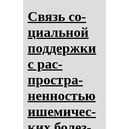
Связь со­
ци­аль­ной
под­дер­жки
с рас­
простра­
нен­нос­тью
ише­ми­чес­
ких бо­лез­