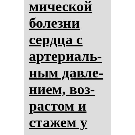
ми­чес­кой
бо­лез­ни
сер­дца с
ар­те­ри­аль­
ным дав­ле­
ни­ем, воз­
рас­том и
ста­жем у