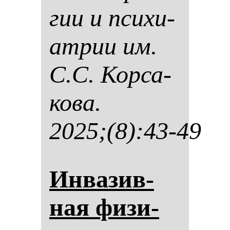
гии и пси­хи­
ат­рии им.
С.С. Кор­са­
ко­ва.
2025;(8):43-49
Ин­ва­зив­
ная фи­зи­