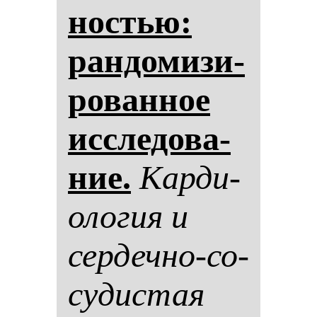
нос­тью:
ран­до­ми­зи­
ро­ван­ное
ис­сле­до­ва­
ние.
Кар­ди­
оло­гия и
сер­деч­но-со­
су­дис­тая