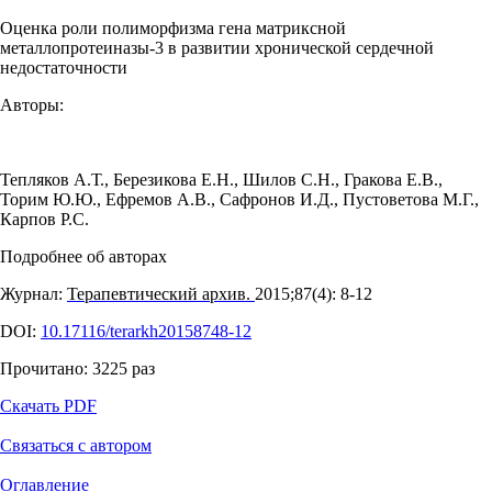
Оценка роли полиморфизма гена матриксной
металлопротеиназы-3 в развитии хронической сердечной
недостаточности
Авторы:
Тепляков А.Т.
,
Березикова Е.Н.
,
Шилов С.Н.
,
Гракова Е.В.
,
Торим Ю.Ю.
,
Ефремов А.В.
,
Сафронов И.Д.
,
Пустоветова М.Г.
,
Карпов Р.С.
Подробнее об авторах
Журнал:
Терапевтический архив.
2015;87(4): 8‑12
DOI:
10.17116/terarkh20158748-12
Прочитано:
3225
раз
Скачать PDF
Связаться с автором
Оглавление