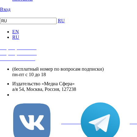
Вход
RU
EN
RU
+7 (495) 482-4118
+7 (495) 482-4329
+8 800 250-18-12
(бесплатный номер по вопросам подписки)
пн-пт с 10 до 18
Издательство «Медиа Сфера»
а/я 54, Москва, Россия, 127238
info@mediasphera.ru
вКонтакте
Tel