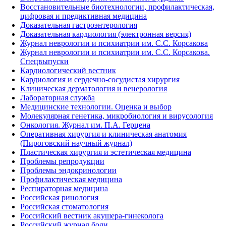
Восстановительные биотехнологии, профилактическая,
цифровая и предиктивная медицина
Доказательная гастроэнтерология
Доказательная кардиология (электронная версия)
Журнал неврологии и психиатрии им. С.С. Корсакова
Журнал неврологии и психиатрии им. С.С. Корсакова.
Спецвыпуски
Кардиологический вестник
Кардиология и сердечно-сосудистая хирургия
Клиническая дерматология и венерология
Лабораторная служба
Медицинские технологии. Оценка и выбор
Молекулярная генетика, микробиология и вирусология
Онкология. Журнал им. П.А. Герцена
Оперативная хирургия и клиническая анатомия
(Пироговский научный журнал)
Пластическая хирургия и эстетическая медицина
Проблемы репродукции
Проблемы эндокринологии
Профилактическая медицина
Респираторная медицина
Российская ринология
Российская стоматология
Российский вестник акушера-гинеколога
Российский журнал боли