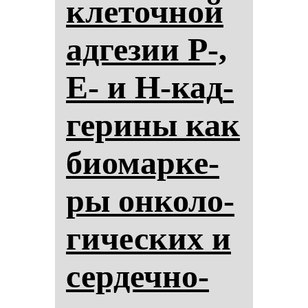
кле­точ­ной
ад­ге­зии P-,
E- и H-кад­
ге­ри­ны как
би­омар­ке­
ры он­ко­ло­
ги­чес­ких и
сер­деч­но-