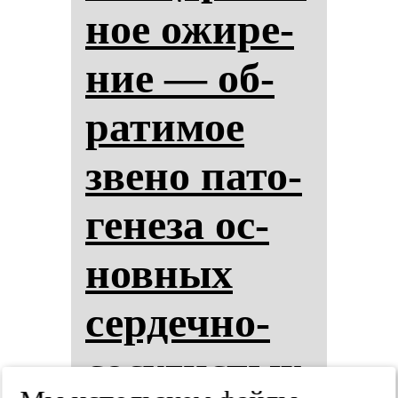
ное ожи­ре­
ние — об­
ра­ти­мое
зве­но па­то­
ге­не­за ос­
нов­ных
сер­деч­но-
со­су­дис­тых