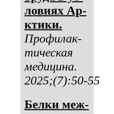
ло­ви­ях Ар­
кти­ки.
Про­фи­лак­
ти­чес­кая
ме­ди­ци­на.
2025;(7):50-55
Бел­ки меж­