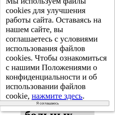
Мы используем файлы
за­бо­ле­ва­
cооkies для улучшения
ний.
Кар­ди­
работы сайта. Оставаясь на
нашем сайте, вы
оло­ги­чес­кий
соглашаетесь с условиями
вес­тник.
использования файлов
cооkies. Чтобы ознакомиться
2025;(3):11-16
с нашими Положениями о
конфиденциальности и об
Ка­чес­тво
использовании файлов
cookie,
нажмите здесь
.
жиз­ни
Я соглашаюсь