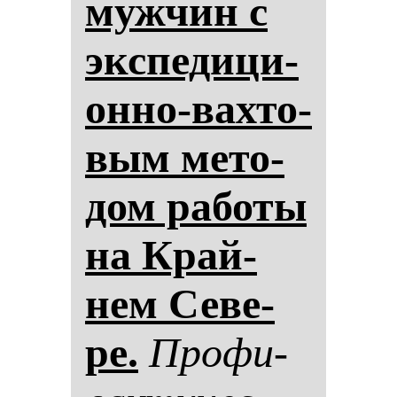
муж­чин с
эк­спе­ди­ци­
он­но-вах­то­
вым ме­то­
дом ра­бо­ты
на Край­
нем Се­ве­
ре.
Про­фи­