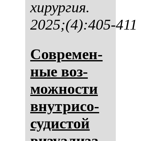
хи­рур­гия.
2025;(4):405-411
Сов­ре­мен­
ные воз­
мож­нос­ти
внут­ри­со­
су­дис­той
ви­зу­али­за­