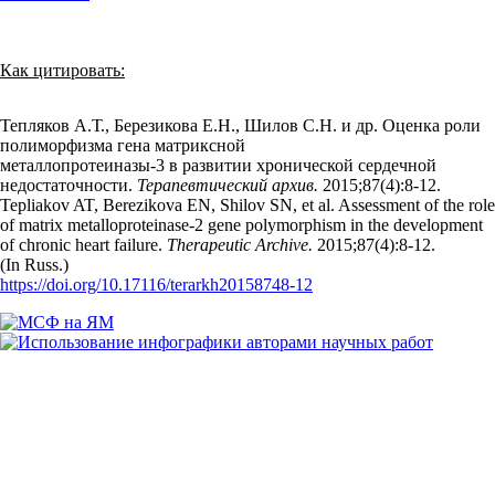
Как цитировать:
Тепляков А.Т., Березикова Е.Н., Шилов С.Н. и др. Оценка роли
полиморфизма гена матриксной
металлопротеиназы-3 в развитии хронической сердечной
недостаточности.
Терапевтический архив.
2015;87(4):8‑12.
Tepliakov AT, Berezikova EN, Shilov SN, et al. Assessment of the role
of matrix metalloproteinase-2 gene polymorphism in the development
of chronic heart failure.
Therapeutic Archive.
2015;87(4):8‑12.
(In Russ.)
https://doi.org/10.17116/terarkh20158748-12