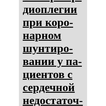
ди­оп­ле­гии
при ко­ро­
нар­ном
шун­ти­ро­
ва­нии у па­
ци­ен­тов с
сер­деч­ной
не­дос­та­точ­