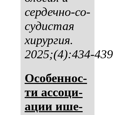
сер­деч­но-со­
су­дис­тая
хи­рур­гия.
2025;(4):434-439
Осо­бен­нос­
ти ас­со­ци­
ации ише­