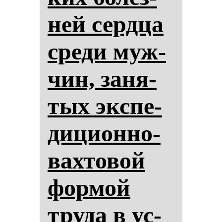
ней сер­дца
сре­ди муж­
чин, за­ня­
тых эк­спе­
ди­ци­он­но-
вах­то­вой
фор­мой
тру­да в ус­