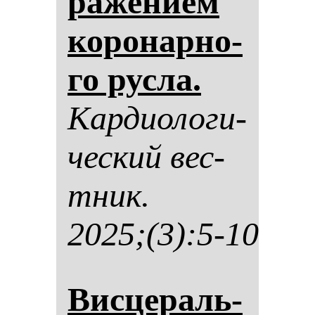
ра­же­ни­ем
ко­ро­нар­но­
го рус­ла.
Кар­ди­оло­ги­
чес­кий вес­
тник.
2025;(3):5-10
Вис­це­раль­