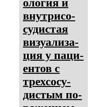
оло­гия и
внут­ри­со­
су­дис­тая
ви­зу­али­за­
ция у па­ци­
ен­тов с
трех­со­су­
дис­тым по­