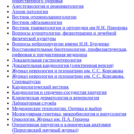
общественного здоровья
Анестезиология и реаниматология
Архив патологии
Вестник оториноларингологии
Вестник офтальмологии
Вестник травматологии и ортопедии им Н.Н. Приорова
Вопросы курортологии, физиотерапии и лечебной
физической культуры
Вопросы нейрохирургии имени Н.Н. Бурденко
Восстановительные биотехнологии, профилактическая,
цифровая и предиктивная медицина
Доказательная гастроэнтерология
Доказательная кардиология (электронная версия)
Журнал неврологии и психиатрии им. С.С. Корсакова
Журнал неврологии и психиатрии им. С.С. Корсакова.
Спецвыпуски
Кардиологический вестник
Кардиология и сердечно-сосудистая хирургия
Клиническая дерматология и венерология
Лабораторная служба
Медицинские технологии. Оценка и выбор
Молекулярная генетика, микробиология и вирусология
Онкология. Журнал им. П.А. Герцена
Оперативная хирургия и клиническая анатомия
(Пироговский научный журнал)