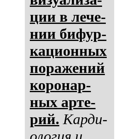
ции в ле­че­
нии би­фур­
ка­ци­он­ных
по­ра­же­ний
ко­ро­нар­
ных ар­те­
рий.
Кар­ди­
оло­гия и