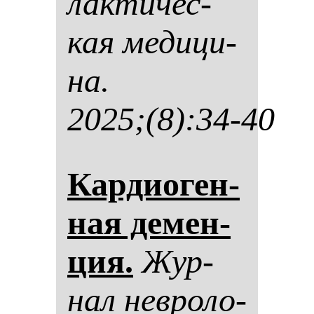
лак­ти­чес­
кая ме­ди­ци­
на.
2025;(8):34-40
Кар­ди­оген­
ная де­мен­
ция.
Жур­
нал нев­ро­ло­