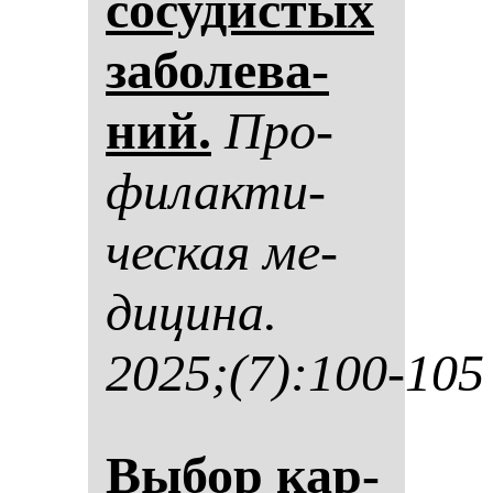
со­су­дис­тых
за­бо­ле­ва­
ний.
Про­
фи­лак­ти­
чес­кая ме­
ди­ци­на.
2025;(7):100-105
Вы­бор кар­